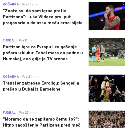
0
KOŠARKA
Pre 13 min
|
"Znate svi da sam igrao protiv
Partizana": Luka Vildoza prvi put
progovorio o dolasku među crno-bijele
0
FUDBAL
Pre 17 min
|
Partizan igra za Evropu i za gašenje
požara u klubu: Tobol mora da padne u
Humskoj, evo gdje je TV prenos
0
KOŠARKA
Pre 24 min
|
Transfer zatresao Evroligu: Šengelija
prešao u Dubai iz Barselone
0
FUDBAL
Pre 27 min
|
"Moramo da se zapitamo čemu to?":
Hitno saopštenje Partizana pred meč