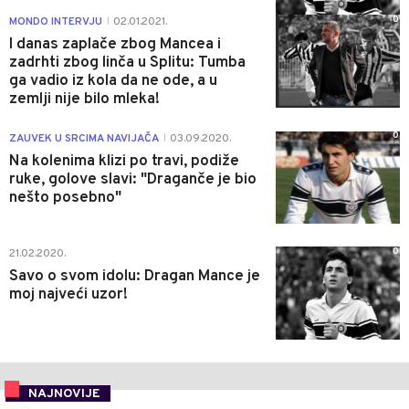
0
MONDO INTERVJU
02.01.2021.
|
I danas zaplače zbog Mancea i
zadrhti zbog linča u Splitu: Tumba
ga vadio iz kola da ne ode, a u
zemlji nije bilo mleka!
0
ZAUVEK U SRCIMA NAVIJAČA
03.09.2020.
|
Na kolenima klizi po travi, podiže
ruke, golove slavi: "Draganče je bio
nešto posebno"
0
21.02.2020.
Savo o svom idolu: Dragan Mance je
moj najveći uzor!
NAJNOVIJE