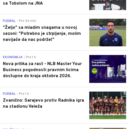
sa Tobolom na JNA
0
FUDBAL
Pre 34 min
|
"Željo" sa mladim snagama u novoj
sezoni: "Potrebno je strpljenje, molim
navijače da nas podrže!"
0
EKONOMIJA
Pre 1 h
|
Nova prilika za rast - NLB Master Your
Business pogodnosti pravnim licima
dostupne do kraja oktobra 2026.
0
FUDBAL
Pre 1 h
|
Zvanično: Sarajevo protiv Radnika igra
na stadionu Veleža