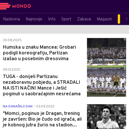
Naslovna
Najnovije
Info
Sport
Zabava
Magazin
M
0
30.08.2025.
Humska u znaku Mancea: Grobari
podigli koreografiju, Partizan
izašao u posebnim dresovima
0
08.12.2022.
TUGA - donijeli Partizanu
nezaboravnu pobjedu, a STRADALI
NA ISTI NAČIN! Mance i Ješić
poginuli u saobraćajnim nesrećama
0
NA DANAŠNJI DAN
03.09.2022.
|
"Momci, poginuo je Dragan, trening
je završen: Bio je čudo od igrača, ali
je kobnog jutra žurio na stadion...