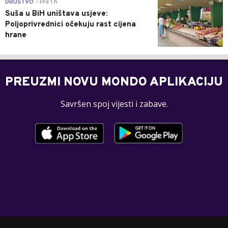
0
DRUŠTVO
Pre 1 h
|
Suša u BiH uništava usjeve:
Poljoprivrednici očekuju rast cijena
hrane
PREUZMI NOVU MONDO APLIKACIJU
Savršen spoj vijesti i zabave.