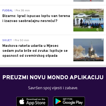
0
FUDBAL
Pre 38 min
|
Bizarno: Igrač ispucao loptu van terena
i izazvao saobraćajnu nesreću!?
0
SVIJET
Pre 50 min
|
Maskova raketa udarila u Mjesec
sedam puta brže od zvuka: Ispituje se
opasnost od svemirskog otpada
PREUZMI NOVU MONDO APLIKACIJU
Savršen spoj vijesti i zabave.