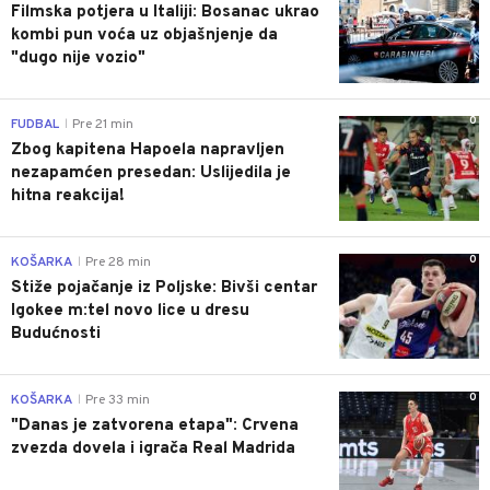
Filmska potjera u Italiji: Bosanac ukrao
kombi pun voća uz objašnjenje da
"dugo nije vozio"
0
FUDBAL
Pre 21 min
|
Zbog kapitena Hapoela napravljen
nezapamćen presedan: Uslijedila je
hitna reakcija!
0
KOŠARKA
Pre 28 min
|
Stiže pojačanje iz Poljske: Bivši centar
Igokee m:tel novo lice u dresu
Budućnosti
0
KOŠARKA
Pre 33 min
|
"Danas je zatvorena etapa": Crvena
zvezda dovela i igrača Real Madrida