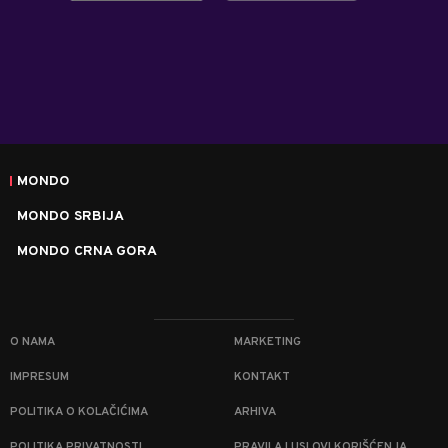
MONDO
MONDO SRBIJA
MONDO CRNA GORA
O NAMA
MARKETING
IMPRESUM
KONTAKT
POLITIKA O KOLAČIĆIMA
ARHIVA
POLITIKA PRIVATNOSTI
PRAVILA I USLOVI KORIŠĆENJA