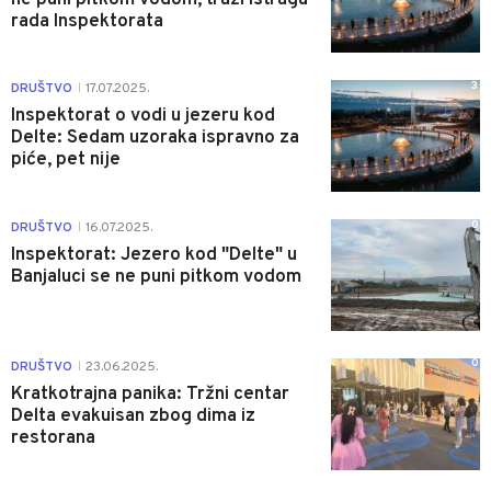
rada Inspektorata
3
DRUŠTVO
17.07.2025.
|
Inspektorat o vodi u jezeru kod
Delte: Sedam uzoraka ispravno za
piće, pet nije
0
DRUŠTVO
16.07.2025.
|
Inspektorat: Jezero kod "Delte" u
Banjaluci se ne puni pitkom vodom
0
DRUŠTVO
23.06.2025.
|
Kratkotrajna panika: Tržni centar
Delta evakuisan zbog dima iz
restorana