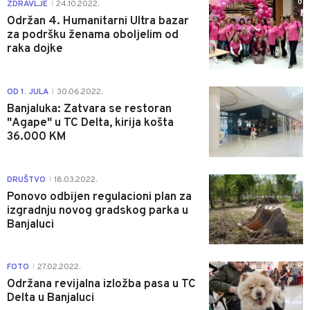
0
ZDRAVLJE
24.10.2022.
|
Održan 4. Humanitarni Ultra bazar
za podršku ženama oboljelim od
raka dojke
0
OD 1. JULA
30.06.2022.
|
Banjaluka: Zatvara se restoran
"Agape" u TC Delta, kirija košta
36.000 KM
0
DRUŠTVO
18.03.2022.
|
Ponovo odbijen regulacioni plan za
izgradnju novog gradskog parka u
Banjaluci
0
FOTO
27.02.2022.
|
Održana revijalna izložba pasa u TC
Delta u Banjaluci