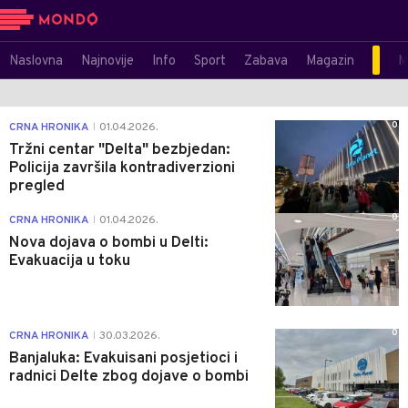
Naslovna
Najnovije
Info
Sport
Zabava
Magazin
M
0
CRNA HRONIKA
01.04.2026.
|
Tržni centar "Delta" bezbjedan:
Policija završila kontradiverzioni
pregled
0
CRNA HRONIKA
01.04.2026.
|
Nova dojava o bombi u Delti:
Evakuacija u toku
0
CRNA HRONIKA
30.03.2026.
|
Banjaluka: Evakuisani posjetioci i
radnici Delte zbog dojave o bombi