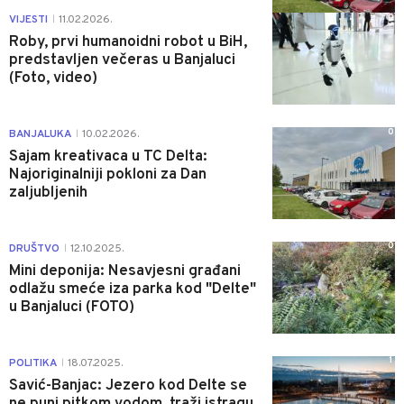
0
VIJESTI
11.02.2026.
|
Roby, prvi humanoidni robot u BiH,
predstavljen večeras u Banjaluci
(Foto, video)
0
BANJALUKA
10.02.2026.
|
Sajam kreativaca u TC Delta:
Najoriginalniji pokloni za Dan
zaljubljenih
0
DRUŠTVO
12.10.2025.
|
Mini deponija: Nesavjesni građani
odlažu smeće iza parka kod "Delte"
u Banjaluci (FOTO)
1
POLITIKA
18.07.2025.
|
Savić-Banjac: Jezero kod Delte se
ne puni pitkom vodom, traži istragu