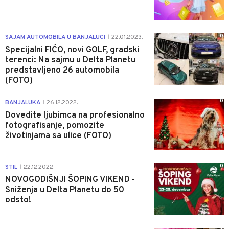
0
SAJAM AUTOMOBILA U BANJALUCI
22.01.2023.
|
Specijalni FIĆO, novi GOLF, gradski
terenci: Na sajmu u Delta Planetu
predstavljeno 26 automobila
(FOTO)
0
BANJALUKA
26.12.2022.
|
Dovedite ljubimca na profesionalno
fotografisanje, pomozite
životinjama sa ulice (FOTO)
0
STIL
22.12.2022.
|
NOVOGODIŠNJI ŠOPING VIKEND -
Sniženja u Delta Planetu do 50
odsto!