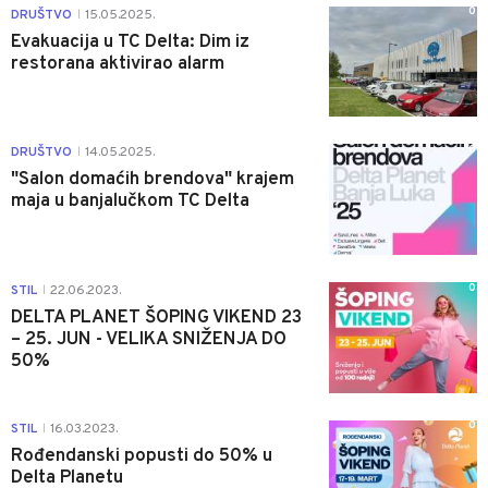
0
DRUŠTVO
15.05.2025.
|
Evakuacija u TC Delta: Dim iz
restorana aktivirao alarm
0
DRUŠTVO
14.05.2025.
|
"Salon domaćih brendova" krajem
maja u banjalučkom TC Delta
0
STIL
22.06.2023.
|
DELTA PLANET ŠOPING VIKEND 23
– 25. JUN - VELIKA SNIŽENJA DO
50%
0
STIL
16.03.2023.
|
Rođendanski popusti do 50% u
Delta Planetu