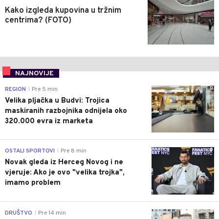
Kako izgleda kupovina u tržnim
centrima? (FOTO)
NAJNOVIJE
0
REGION
Pre 5 min
|
Velika pljačka u Budvi: Trojica
maskiranih razbojnika odnijela oko
320.000 evra iz marketa
0
OSTALI SPORTOVI
Pre 8 min
|
Novak gleda iz Herceg Novog i ne
vjeruje: Ako je ovo "velika trojka",
imamo problem
0
DRUŠTVO
Pre 14 min
|