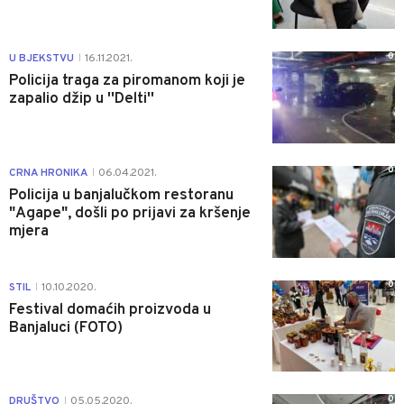
0
U BJEKSTVU
16.11.2021.
|
Policija traga za piromanom koji je
zapalio džip u ''Delti''
0
CRNA HRONIKA
06.04.2021.
|
Policija u banjalučkom restoranu
"Agape", došli po prijavi za kršenje
mjera
0
STIL
10.10.2020.
|
Festival domaćih proizvoda u
Banjaluci (FOTO)
0
DRUŠTVO
05.05.2020.
|