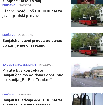
kupljene karte za maj
0
DRUŠTVO
29.03.2021.
|
Stanivuković: Još 100.000 KM za
javni gradski prevoz
0
DRUŠTVO
23.03.2021.
|
Banjaluka: Javni prevoz od danas
po izmijenjenom režimu
3
ZA DVIJE GRADSKE LINIJE
16.02.2021.
|
Pratite bus koji čekate:
Banjalučanima od danas dostupna
aplikacija „BL Bus Tracker“
1
DRUŠTVO
30.09.2020.
|
Banjaluka izdvaja 450.000 KM za