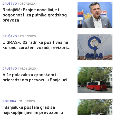
0
DRUŠTVO
31.07.2020.
|
Radojičić: Brojne nove linije i
pogodnosti za putnike gradskog
prevoza
0
DRUŠTVO
29.07.2020.
|
U GRAS-u 23 radnika pozitivna na
koronu, zaraženi vozači, revizori...
0
DRUŠTVO
14.06.2020.
|
Više polazaka u gradskom i
prigradskom prevozu u Banjaluci
2
POLITIKA
31.05.2020.
|
"Banjaluka postala grad sa
najskupljim javnim prevozom u