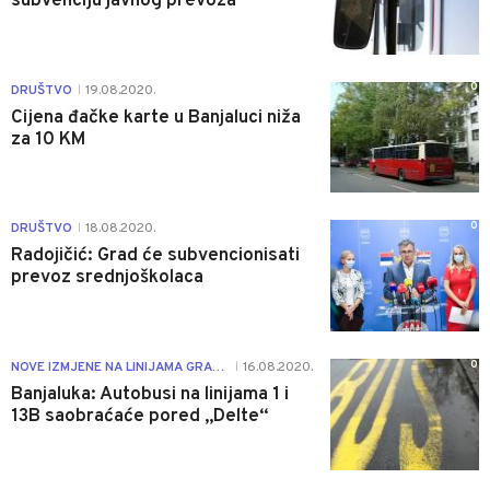
subvenciju javnog prevoza
0
DRUŠTVO
19.08.2020.
|
Cijena đačke karte u Banjaluci niža
za 10 KM
0
DRUŠTVO
18.08.2020.
|
Radojičić: Grad će subvencionisati
prevoz srednjoškolaca
0
NOVE IZMJENE NA LINIJAMA GRADSKOG PREVOZA
16.08.2020.
|
Banjaluka: Autobusi na linijama 1 i
13B saobraćaće pored „Delte“