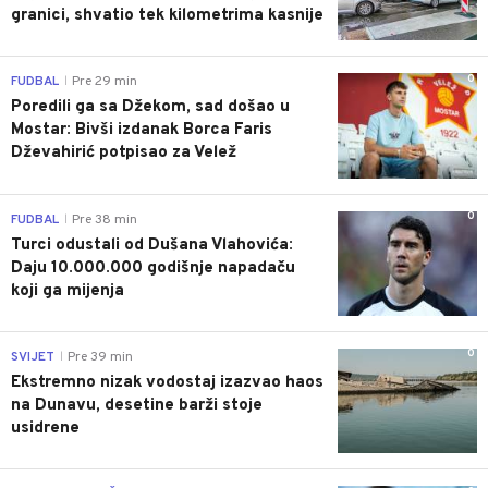
granici, shvatio tek kilometrima kasnije
0
FUDBAL
Pre 29 min
|
Poredili ga sa Džekom, sad došao u
Mostar: Bivši izdanak Borca Faris
Dževahirić potpisao za Velež
0
FUDBAL
Pre 38 min
|
Turci odustali od Dušana Vlahovića:
Daju 10.000.000 godišnje napadaču
koji ga mijenja
0
SVIJET
Pre 39 min
|
Ekstremno nizak vodostaj izazvao haos
na Dunavu, desetine barži stoje
usidrene