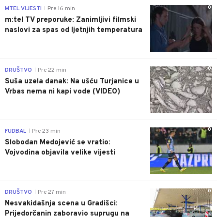
0
MTEL VIJESTI
Pre 16 min
|
m:tel TV preporuke: Zanimljivi filmski
naslovi za spas od ljetnjih temperatura
0
DRUŠTVO
Pre 22 min
|
Suša uzela danak: Na ušću Turjanice u
Vrbas nema ni kapi vode (VIDEO)
0
FUDBAL
Pre 23 min
|
Slobodan Medojević se vratio:
Vojvodina objavila velike vijesti
0
DRUŠTVO
Pre 27 min
|
Nesvakidašnja scena u Gradišci:
Prijedorčanin zaboravio suprugu na