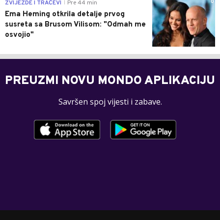
0
ZVIJEZDE I TRAČEVI
Pre 44 min
|
Ema Heming otkrila detalje prvog
susreta sa Brusom Vilisom: "Odmah me
osvojio"
PREUZMI NOVU MONDO APLIKACIJU
Savršen spoj vijesti i zabave.