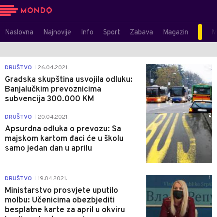
Naslovna
Najnovije
Info
Sport
Zabava
Magazin
M
0
DRUŠTVO
26.04.2021.
|
Gradska skupština usvojila odluku:
Banjalučkim prevoznicima
subvencija 300.000 KM
2
DRUŠTVO
20.04.2021.
|
Apsurdna odluka o prevozu: Sa
majskom kartom đaci će u školu
samo jedan dan u aprilu
1
DRUŠTVO
19.04.2021.
|
Ministarstvo prosvjete uputilo
molbu: Učenicima obezbjediti
besplatne karte za april u okviru