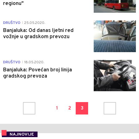
regionu"
0
DRUŠTVO
25.05.2020.
|
Banjaluka: Od danas ljetni red
vožnje u gradskom prevozu
0
DRUŠTVO
18.05.2020.
|
Banjaluka: Povećan broj linija
gradskog prevoza
1
2
3
NAJNOVIJE