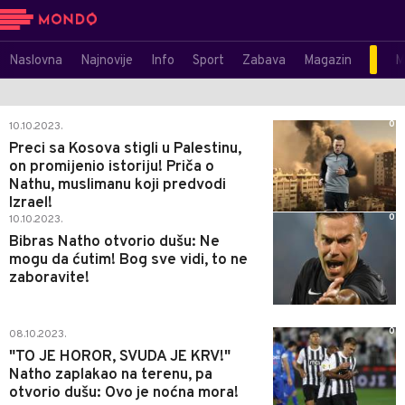
Naslovna
Najnovije
Info
Sport
Zabava
Magazin
M
0
10.10.2023.
Preci sa Kosova stigli u Palestinu,
on promijenio istoriju! Priča o
Nathu, muslimanu koji predvodi
Izrael!
0
10.10.2023.
Bibras Natho otvorio dušu: Ne
mogu da ćutim! Bog sve vidi, to ne
zaboravite!
0
08.10.2023.
"TO JE HOROR, SVUDA JE KRV!"
Natho zaplakao na terenu, pa
otvorio dušu: Ovo je noćna mora!