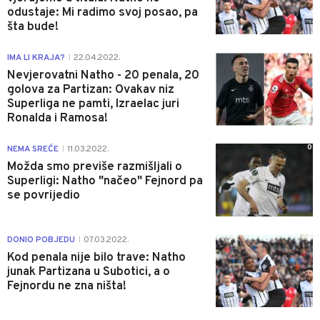
odustaje: Mi radimo svoj posao, pa
šta bude!
1
IMA LI KRAJA?
22.04.2022.
|
Nevjerovatni Natho - 20 penala, 20
golova za Partizan: Ovakav niz
Superliga ne pamti, Izraelac juri
Ronalda i Ramosa!
0
NEMA SREĆE
11.03.2022.
|
Možda smo previše razmišljali o
Superligi: Natho "načeo" Fejnord pa
se povrijedio
0
DONIO POBJEDU
07.03.2022.
|
Kod penala nije bilo trave: Natho
junak Partizana u Subotici, a o
Fejnordu ne zna ništa!