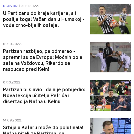
0
UGOVOR
30.11.2022.
|
U Partizanu do kraja karijere, a i
poslije toga! Važan dan u Humskoj -
vođa crno-bijelih ostaje!
0
09.10.2022.
Partizan razbijao, pa odmarao -
spremni su za Evropu: Moćnih pola
sata na Voždovcu, Rikardo se
raspucao pred Keln!
0
07.10.2022.
Partizan bi slavio i da nije pobijedio:
Nova lekcija učitelja Petrića i
disertacija Natha u Kelnu
0
14.09.2022.
Srbija u Kataru može do polufinala!
Natha pitali za Partizan, on