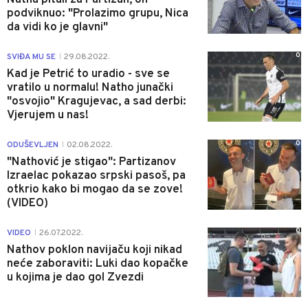
podviknuo: "Prolazimo grupu, Nica
da vidi ko je glavni"
0
SVIĐA MU SE
29.08.2022.
|
Kad je Petrić to uradio - sve se
vratilo u normalu! Natho junački
"osvojio" Kragujevac, a sad derbi:
Vjerujem u nas!
0
ODUŠEVLJEN
02.08.2022.
|
"Nathović je stigao": Partizanov
Izraelac pokazao srpski pasoš, pa
otkrio kako bi mogao da se zove!
(VIDEO)
0
VIDEO
26.07.2022.
|
Nathov poklon navijaču koji nikad
neće zaboraviti: Luki dao kopačke
u kojima je dao gol Zvezdi