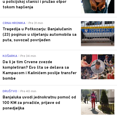
u policijskoj stanici i pružao otpor
tokom hapšenja
0
CRNA HRONIKA
Pre 31 min
|
Tragedija u Potkozarju: Banjalučanin
(23) poginuo u slijetanju automobila sa
puta, suvozač povrijeđen
0
KOŠARKA
Pre 34 min
|
Da li je tim Crvene zvezde
kompletiran? Evo šta se dešava sa
Kampacom i Kalinićem poslije transfer
bombe
0
DRUŠTVO
Pre 40 min
|
Banjaluka uvodi jednokratnu pomoć od
100 KM za prvačiće, prijave od
ponedjeljka