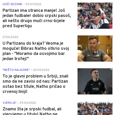
0
UOČI SEZONE
05.07.2022.
|
Partizan ima stranca manje! Još
jedan fudbaler dobio srpski pasoš,
ali nešto drugo muči crno-bijele
pred Superligu
0
27.06.2022.
U Partizanu do kraja? Veoma je
moguće! Bibras Natho otkrio svoj
plan - "Moramo da osvojimo bar
jedan trofej!"
0
"NEŠTO NAJGORE"
22.05.2022.
|
To je glavni problem u Srbiji, znali
smo da ne zavisi od nas: Partizan
ostao bez titule, Natho pričao o
crvenoj liniji!
0
VJERUJE!
29.04.2022.
|
Znamo šta je srpski fudbal, ali
vjerujemo u titulu! Natho ne