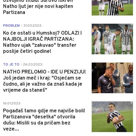
osvojimo titulu! Surovo iskren
Natho ljut jer nije novi kapiten
Partizana
0
PROBLEM
31.03.2023.
|
Ko će ostati u Humskoj? ODLAZI I
NAJBOLJI IGRAČ PARTIZANA:
Nathov ujak "zakuvao" transfer
poslije četiri godine!
0
TO JE TO
26.03.2023.
|
NATHO PRELOMIO - IDE U PENZIJU!
Još jedan meč i kraj: "Osjećam se
čudno, ali je važno da znaš kada je
vrijeme da staneš"
0
16.01.2023.
Pogađaš tamo gdje me najviše boli!
Partizanova "desetka" otvorila
dušu: Mislili su da pričam bez
veze...