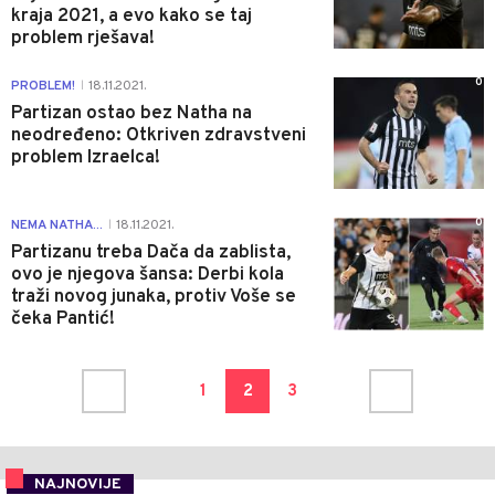
kraja 2021, a evo kako se taj
problem rješava!
0
PROBLEM!
18.11.2021.
|
Partizan ostao bez Natha na
neodređeno: Otkriven zdravstveni
problem Izraelca!
0
NEMA NATHA...
18.11.2021.
|
Partizanu treba Dača da zablista,
ovo je njegova šansa: Derbi kola
traži novog junaka, protiv Voše se
čeka Pantić!
1
2
3
NAJNOVIJE