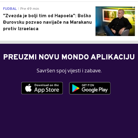
0
FUDBAL
Pre 49 min
|
"Zvezda je bolji tim od Hapoela": Boško
Đurovsku pozvao navijače na Marakanu
protiv Izraelaca
PREUZMI NOVU MONDO APLIKACIJU
Savršen spoj vijesti i zabave.