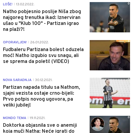
0
LOŠE!
13.02.2022.
|
Natho pobjesnio poslije Niša zbog
najgoreg trenutka ikad: Iznerviran
ušao u "Klub 100" - Partizan igrao
na plaži?!
0
OPORAVLJEN!
26.01.2022.
|
Fudbaleru Partizana bolest oduzela
moć! Natho izgubio svu snagu, ali
se sprema da poleti! (VIDEO)
0
NOVA SARADNJA
30.12.2021.
|
Partizan napada titulu sa Nathom,
sjajni vezista ostaje crno-bijeli:
Prvo potpis novog ugovora, pa
veliki jubilej!
0
MONDO TEMA
19.11.2021.
|
Doktorka objasnila sve o anemiji
koja muči Natha: Neće igrati do