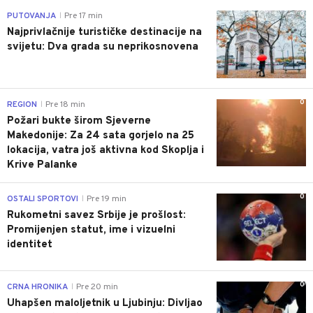
0
PUTOVANJA
Pre 17 min
|
Najprivlačnije turističke destinacije na
svijetu: Dva grada su neprikosnovena
0
REGION
Pre 18 min
|
Požari bukte širom Sjeverne
Makedonije: Za 24 sata gorjelo na 25
lokacija, vatra još aktivna kod Skoplja i
Krive Palanke
0
OSTALI SPORTOVI
Pre 19 min
|
Rukometni savez Srbije je prošlost:
Promijenjen statut, ime i vizuelni
identitet
0
CRNA HRONIKA
Pre 20 min
|
Uhapšen maloljetnik u Ljubinju: Divljao