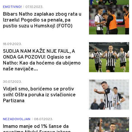
0
EMOTIVNO!
07.10.2023.
|
Bibars Natho zaplakao zbog rata u
Izraelu! Pogodio sa penala, pa
pustio suzu u Humskoj! (FOTO)
0
18.09.2023.
SUDIJA NAM KAŽE NIJE FAUL, A
ONDA GA POZOVU! Oglasio se
Natho: Kao da hoćemo da ubijemo
naše navijače...
0
30.07.2023.
Vidjeli smo, borićemo se protiv
svih! Oštra poruka iz svlačionice
Partizana
0
NEZADOVOLJAN
08.07.2023.
|
Imamo manje od 1% šanse da