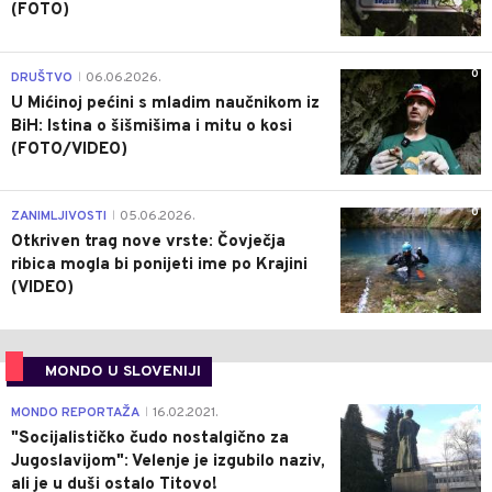
(FOTO)
0
DRUŠTVO
06.06.2026.
|
U Mićinoj pećini s mladim naučnikom iz
BiH: Istina o šišmišima i mitu o kosi
(FOTO/VIDEO)
0
ZANIMLJIVOSTI
05.06.2026.
|
Otkriven trag nove vrste: Čovječja
ribica mogla bi ponijeti ime po Krajini
(VIDEO)
MONDO U SLOVENIJI
4
MONDO REPORTAŽA
16.02.2021.
|
"Socijalističko čudo nostalgično za
Jugoslavijom": Velenje je izgubilo naziv,
ali je u duši ostalo Titovo!