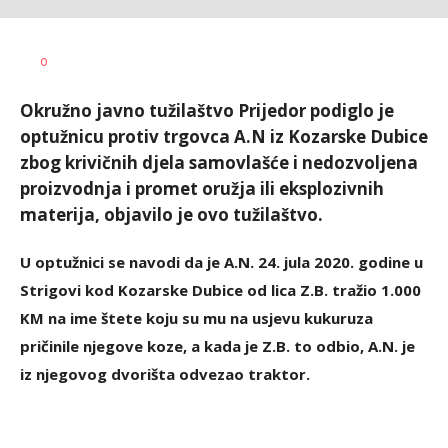
Nikolina
AUTOR
0
Damjanić
Okružno javno tužilaštvo Prijedor podiglo je
optužnicu protiv trgovca A.N iz Kozarske Dubice
zbog krivičnih djela samovlašće i nedozvoljena
proizvodnja i promet oružja ili eksplozivnih
materija, objavilo je ovo tužilaštvo.
U optužnici se navodi da je A.N. 24. jula 2020. godine u
Strigovi kod Kozarske Dubice od lica Z.B. tražio 1.000
KM na ime štete koju su mu na usjevu kukuruza
pričinile njegove koze, a kada je Z.B. to odbio, A.N. je
iz njegovog dvorišta odvezao traktor.