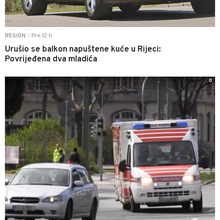
Pre 12 h
REGION
|
Urušio se balkon napuštene kuće u Rijeci:
Povrijeđena dva mladića
0