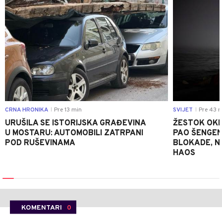
CRNA HRONIKA
Pre 13 min
SVIJET
Pre 43 m
|
|
URUŠILA SE ISTORIJSKA GRAĐEVINA
ŽESTOK OKRŠ
U MOSTARU: AUTOMOBILI ZATRPANI
PAO ŠENGEN
POD RUŠEVINAMA
BLOKADE, N
HAOS
KOMENTARI
0