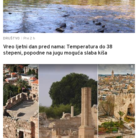
Pre 2 h
DRUŠTVO
|
Vreo ljetni dan pred nama: Temperatura do 38
stepeni, popodne na jugu moguća slaba kiša
0