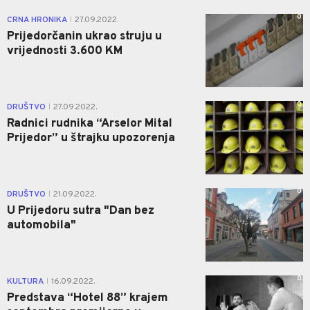
0
CRNA HRONIKA
27.09.2022.
|
Prijedorčanin ukrao struju u
vrijednosti 3.600 KM
0
DRUŠTVO
27.09.2022.
|
Radnici rudnika “Arselor Mital
Prijedor” u štrajku upozorenja
0
DRUŠTVO
21.09.2022.
|
U Prijedoru sutra "Dan bez
automobila"
0
KULTURA
16.09.2022.
|
Predstava “Hotel 88” krajem