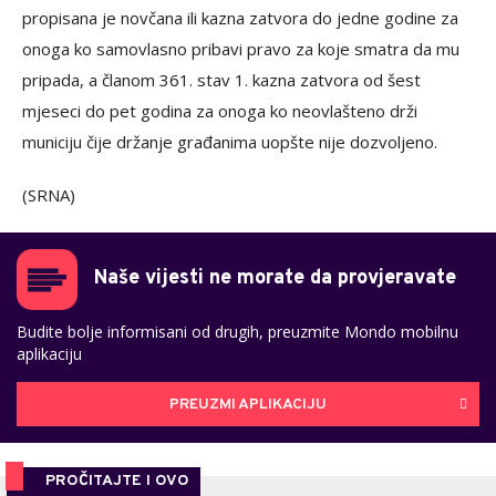
propisana je novčana ili kazna zatvora do jedne godine za
onoga ko samovlasno pribavi pravo za koje smatra da mu
pripada, a članom 361. stav 1. kazna zatvora od šest
mjeseci do pet godina za onoga ko neovlašteno drži
municiju čije držanje građanima uopšte nije dozvoljeno.
(SRNA)
Naše vijesti ne morate da provjeravate
Budite bolje informisani od drugih, preuzmite Mondo mobilnu
aplikaciju
PREUZMI APLIKACIJU
PROČITAJTE I OVO