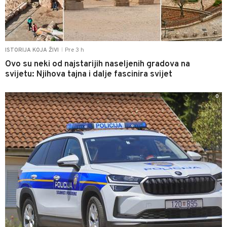
Pre 3 h
ISTORIJA KOJA ŽIVI
|
Ovo su neki od najstarijih naseljenih gradova na
svijetu: Njihova tajna i dalje fascinira svijet
0