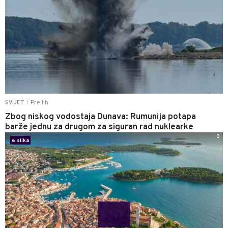
Pre 1 h
SVIJET
|
Zbog niskog vodostaja Dunava: Rumunija potapa
barže jednu za drugom za siguran rad nuklearke
0
6 slika