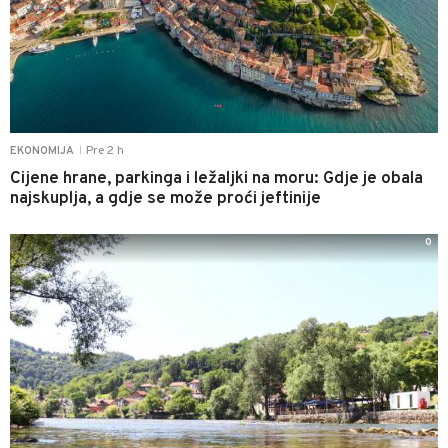
Pre 2 h
EKONOMIJA
|
Cijene hrane, parkinga i ležaljki na moru: Gdje je obala
najskuplja, a gdje se može proći jeftinije
0