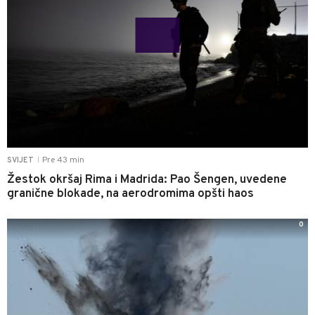
Pre 43 min
SVIJET
|
Žestok okršaj Rima i Madrida: Pao Šengen, uvedene
granične blokade, na aerodromima opšti haos
0