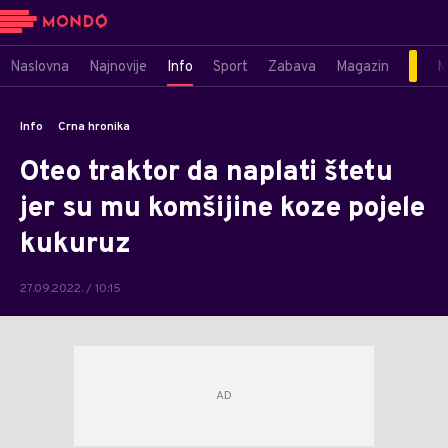
Naslovna
Najnovije
Info
Sport
Zabava
Magazin
M
Info
Crna hronika
Oteo traktor da naplati štetu
jer su mu komšijine koze pojele
kukuruz
27.09.2022. / 10:15