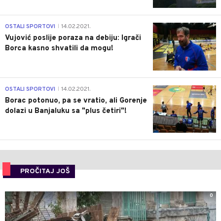
1
OSTALI SPORTOVI
14.02.2021.
|
Vujović poslije poraza na debiju: Igrači
Borca kasno shvatili da mogu!
3
OSTALI SPORTOVI
14.02.2021.
|
Borac potonuo, pa se vratio, ali Gorenje
dolazi u Banjaluku sa "plus četiri"!
PROČITAJ JOŠ
0