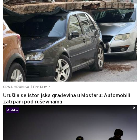
Pre 13 min
CRNA HRONIKA
|
Urušila se istorijska građevina u Mostaru: Automobili
zatrpani pod ruševinama
0
6 slika