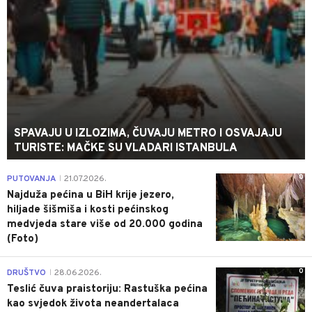
SPAVAJU U IZLOZIMA, ČUVAJU METRO I OSVAJAJU
TURISTE: MAČKE SU VLADARI ISTANBULA
0
PUTOVANJA
21.07.2026.
|
Najduža pećina u BiH krije jezero,
hiljade šišmiša i kosti pećinskog
medvjeda stare više od 20.000 godina
(Foto)
0
DRUŠTVO
28.06.2026.
|
Teslić čuva praistoriju: Rastuška pećina
kao svjedok života neandertalaca