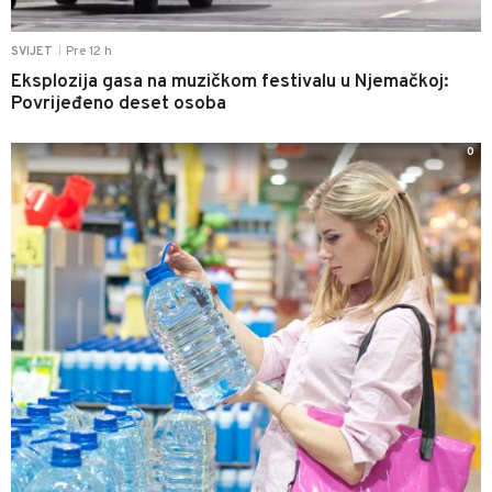
Pre 12 h
SVIJET
|
Eksplozija gasa na muzičkom festivalu u Njemačkoj:
Povrijeđeno deset osoba
0