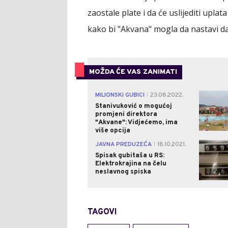
zaostale plate i da će uslijediti upla
kako bi "Akvana" mogla da nastavi d
MOŽDA ĆE VAS ZANIMATI
MILIONSKI GUBICI
23.08.2022.
|
Stanivuković o mogućoj
promjeni direktora
"Akvane": Vidjećemo, ima
više opcija
JAVNA PREDUZEĆA
18.10.2021.
|
Spisak gubitaša u RS:
Elektrokrajina na čelu
neslavnog spiska
TAGOVI