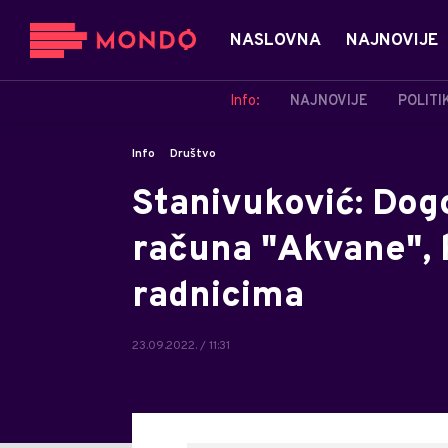
NASLOVNA
NAJNOVIJE
Info:
NAJNOVIJE
POLITI
Info
Društvo
Stanivuković: Dog
računa "Akvane", k
radnicima
23.09.2022. / 11:31