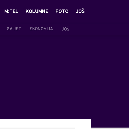
M:TEL
KOLUMNE
FOTO
JOŠ
SVIJET
EKONOMIJA
JOŠ