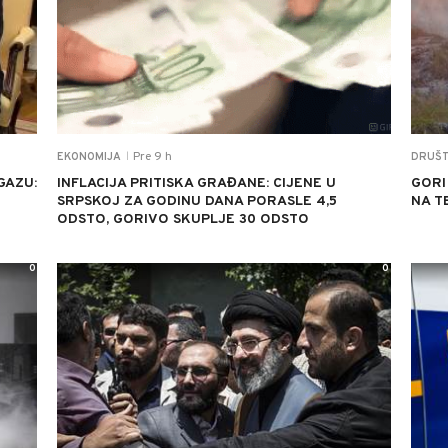
Pre 9 h
EKONOMIJA
DRUŠ
|
GAZU:
INFLACIJA PRITISKA GRAĐANE: CIJENE U
GORI
SRPSKOJ ZA GODINU DANA PORASLE 4,5
NA T
ODSTO, GORIVO SKUPLJE 30 ODSTO
0
0