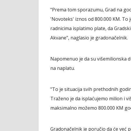
"Prema tom sporazumu, Grad na godi
'Novoteks' iznos od 800.000 KM. To 
radnicima isplatimo plate, da Gradski
Akvane", naglasio je gradonačelnik.
Napomenuo je da su višemilionska du
na naplatu.
"To je situacija svih prethodnih godi
Traženo je da isplaćujemo milion i v
maksimalno možemo 800.000 KM godišn
Gradonačelnik je poručio da će već p