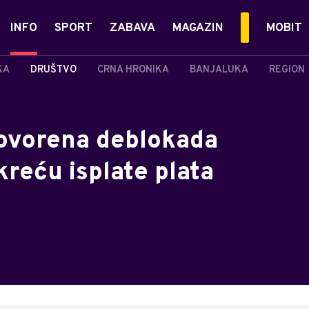
INFO
SPORT
ZABAVA
MAGAZIN
MOBIT
KA
DRUŠTVO
CRNA HRONIKA
BANJALUKA
REGION
ovorena deblokada
reću isplate plata