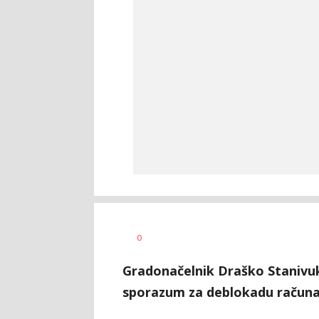
Dušan
AUTOR
0
Volaš
Gradonačelnik Draško Stanivuko
sporazum za deblokadu računa