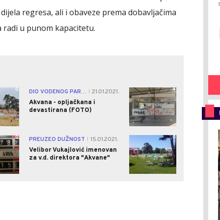
ta dijela regresa, ali i obaveze prema dobavljačima
a radi u punom kapacitetu.
0
4
DIO VODENOG PARKA POTPUNO UNIŠTEN
21.01.2021.
|
Akvana - opljačkana i
devastirana (FOTO)
0
0
PREUZEO DUŽNOST
15.01.2021.
|
Velibor Vukajlović imenovan
za v.d. direktora "Akvane"