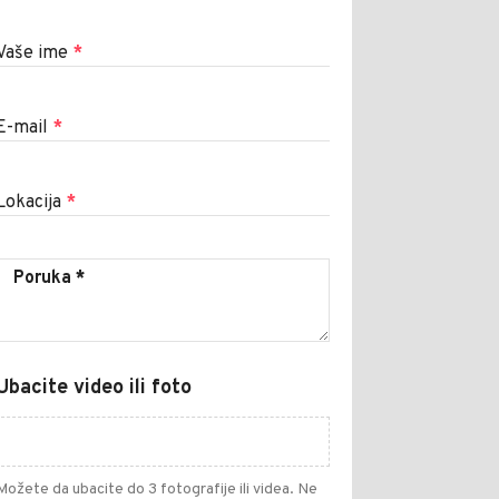
Vaše ime
*
E-mail
*
Lokacija
*
Ubacite video ili foto
Možete da ubacite do 3 fotografije ili videa. Ne