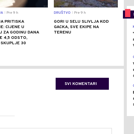
JA
Pre 9 h
DRUŠTVO
Pre 9 h
SVIJ
|
|
JA PRITISKA
GORI U SELU SLIVLJA KOD
TAJ
: CIJENE U
GACKA, SVE EKIPE NA
POG
J ZA GODINU DANA
TERENU
MIL
 4,5 ODSTO,
EVA
 SKUPLJE 30
1.5
SVI KOMENTARI