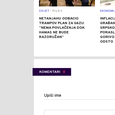
SVIJET
Pre 8 h
EKONOMI
|
NETANJAHU ODBACIO
INFLACI
TRAMPOV PLAN ZA GAZU:
GRAĐANE
“NEMA POVLAČENJA DOK
SRPSKO
HAMAS NE BUDE
PORASLE
RAZORUŽAN”
GORIVO
ODSTO
KOMENTARI
0
Upiši ime