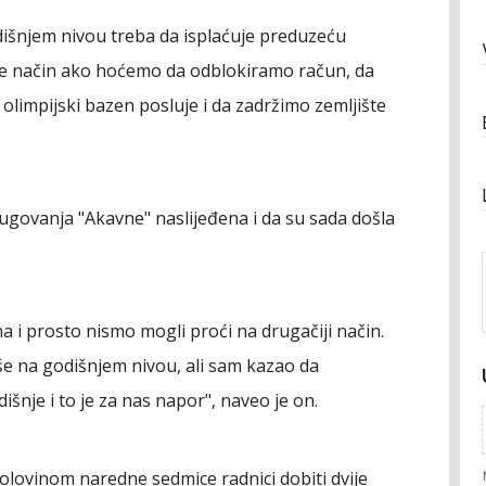
šnjem nivou treba da isplaćuje preduzeću
je način ako hoćemo da odblokiramo račun, da
 olimpijski bazen posluje i da zadržimo zemljište
govanja "Akavne" naslijeđena i da su sada došla
na i prosto nismo mogli proći na drugačiji način.
iše na godišnjem nivou, ali sam kazao da
je i to je za nas napor", naveo je on.
olovinom naredne sedmice radnici dobiti dvije