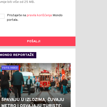
smije biti više od 25 MB.
Pristajete na
pravila korišćenja
Mondo
portala.
POŠALJI
MONDO REPORTAŽE
0
08.08.2026.
FOTO, VIDEO
SPAVAJU U IZLOZIMA, ČUVAJU
METRO I OSVAJAJU TURISTE: