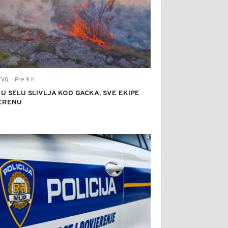
Pre 9 h
TVO
|
 U SELU SLIVLJA KOD GACKA, SVE EKIPE
ERENU
0