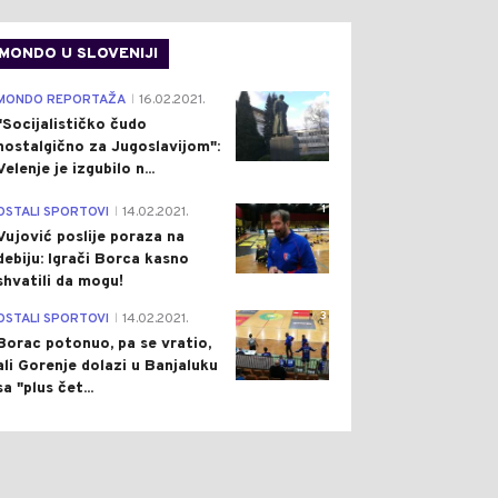
ET
Pre 10 h
SVIJET
Pre 10 h
|
|
MONDO U SLOVENIJI
FUN “DELFIN”
SNIMAK MODŽTABE
4
MONDO REPORTAŽA
16.02.2021.
ODIO KINU: VIŠE OD
HAMNEIJA NIJE NOV:
|
ION LJUDI
OBJAVLJEN VIDEO
"Socijalističko čudo
KUISANO, OTKAZANO
NASTAO PRIJE NEGO ŠTO
nostalgično za Jugoslavijom":
00 LETOVA
JE POSTAO VRHOVNI
Velenje je izgubilo n...
VOĐA IRANA
1
OSTALI SPORTOVI
14.02.2021.
|
Vujović poslije poraza na
debiju: Igrači Borca kasno
shvatili da mogu!
3
OSTALI SPORTOVI
14.02.2021.
|
Borac potonuo, pa se vratio,
ali Gorenje dolazi u Banjaluku
sa "plus čet...