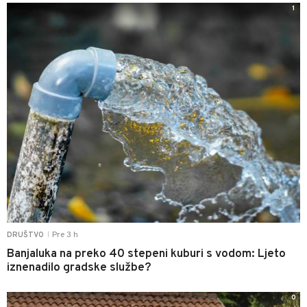
1
Pre 3 h
DRUŠTVO
|
Banjaluka na preko 40 stepeni kuburi s vodom: Ljeto
iznenadilo gradske službe?
0