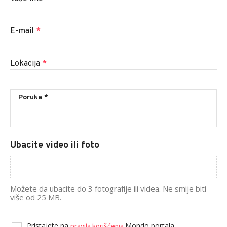
E-mail
*
Lokacija
*
Ubacite video ili foto
Možete da ubacite do 3 fotografije ili videa. Ne smije biti
više od 25 MB.
Pristajete na
Mondo portala.
pravila korišćenja