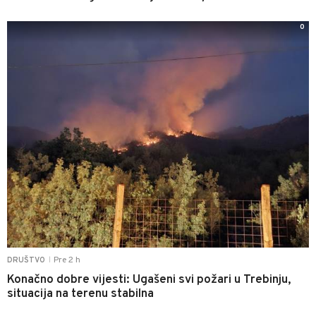
0
Pre 2 h
DRUŠTVO
|
Konačno dobre vijesti: Ugašeni svi požari u Trebinju,
situacija na terenu stabilna