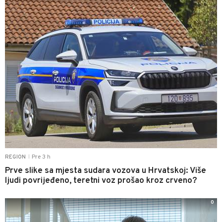
Pre 3 h
REGION
|
Prve slike sa mjesta sudara vozova u Hrvatskoj: Više
ljudi povrijeđeno, teretni voz prošao kroz crveno?
0