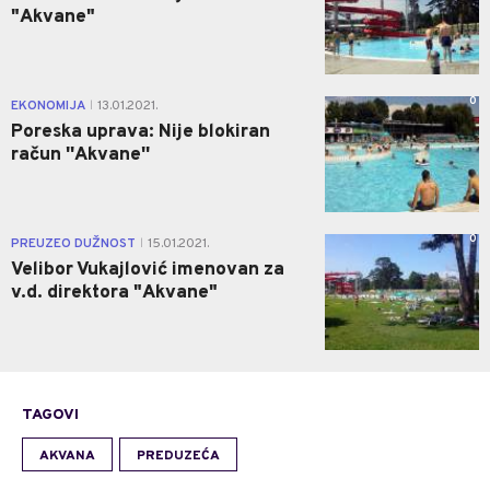
"Akvane"
0
EKONOMIJA
13.01.2021.
|
Poreska uprava: Nije blokiran
račun ''Akvane''
0
PREUZEO DUŽNOST
15.01.2021.
|
Velibor Vukajlović imenovan za
v.d. direktora "Akvane"
TAGOVI
AKVANA
PREDUZEĆA