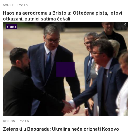
Pre 1 h
SVIJET
|
Haos na aerodromu u Bristolu: Oštećena pista, letovi
otkazani, putnici satima čekali
0
5 slika
Pre 1 h
REGION
|
Zelenski u Beogradu: Ukrajina neće priznati Kosovo