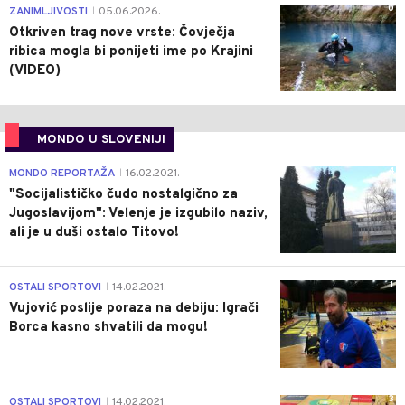
0
ZANIMLJIVOSTI
05.06.2026.
|
Otkriven trag nove vrste: Čovječja
ribica mogla bi ponijeti ime po Krajini
(VIDEO)
MONDO U SLOVENIJI
4
MONDO REPORTAŽA
16.02.2021.
|
"Socijalističko čudo nostalgično za
Jugoslavijom": Velenje je izgubilo naziv,
ali je u duši ostalo Titovo!
1
OSTALI SPORTOVI
14.02.2021.
|
Vujović poslije poraza na debiju: Igrači
Borca kasno shvatili da mogu!
3
OSTALI SPORTOVI
14.02.2021.
|