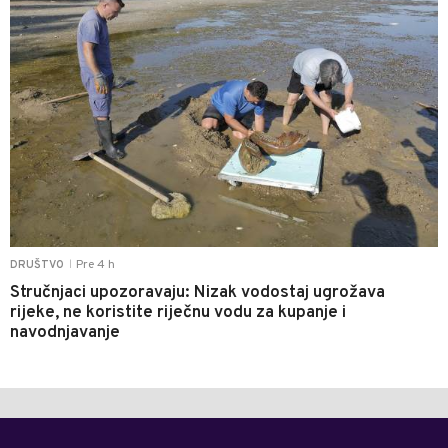
Pre 4 h
DRUŠTVO
|
Stručnjaci upozoravaju: Nizak vodostaj ugrožava
rijeke, ne koristite riječnu vodu za kupanje i
navodnjavanje