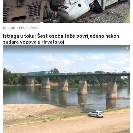
Pre 25 min
REGION
|
Istraga u toku: Šest osoba teže povrijeđeno nakon
sudara vozova u Hrvatskoj
0