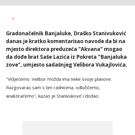
Dušan
AUTOR
0
Volaš
Gradonačelnik Banjaluke, Draško Stanivuković
danas je kratko komentarisao navode da bi na
mjesto direktora preduzeća "Akvana" mogao
da dođe brat Saše Lazića iz Pokreta "Banjaluka
zove", umjesto sadašnjeg Velibora Vukajlovića.
"Vidjećemo. Velibor možda ima neke svoje planove.
Razgovarao sam s tim radnicima, odlučićemo,
analiziraćemo", kazao je Stanivuković i dodao: