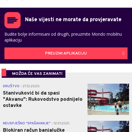
Naše vijesti ne morate da provjeravate
Budite bolje informisani od drugih, preuzmite Mondo mobilnu
aplikaciju
PREUZMI APLIKACIJU
MOŽDA ĆE VAS ZANIMATI
1
DRUŠTVO
27.12.2020.
|
Stanivuković bi da spasi
"Akvanu": Rukovodstvo podnijelo
ostavke
0
NEUSPJEŠNO "SPAŠAVANJE"
12.01.2021.
|
Blokiran račun banjalučke