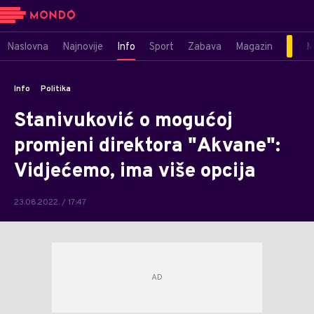
Naslovna
Najnovije
Info
Sport
Zabava
Magazin
M
Info
Politika
Stanivuković o mogućoj
promjeni direktora "Akvane":
Vidjećemo, ima više opcija
23.08.2022. / 17:47