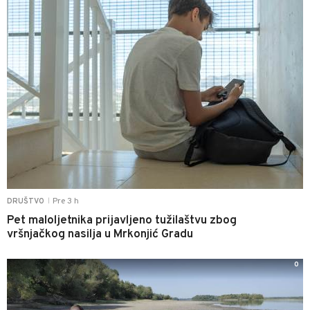
Pre 3 h
DRUŠTVO
|
Pet maloljetnika prijavljeno tužilaštvu zbog
vršnjačkog nasilja u Mrkonjić Gradu
0