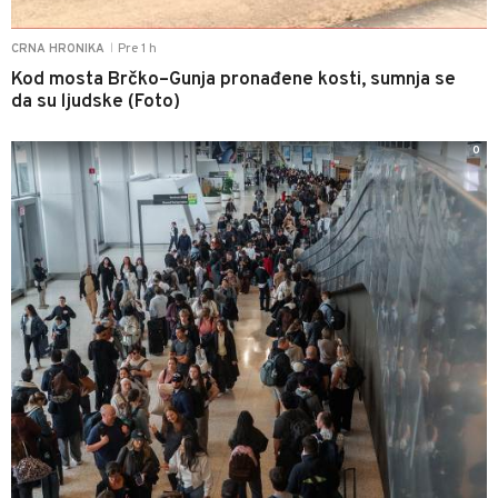
Pre 1 h
CRNA HRONIKA
|
Kod mosta Brčko–Gunja pronađene kosti, sumnja se
da su ljudske (Foto)
0