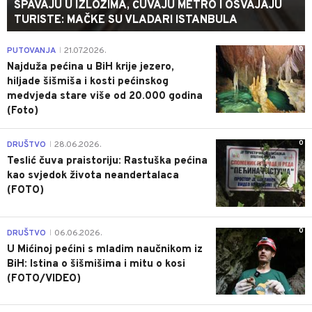
SPAVAJU U IZLOZIMA, ČUVAJU METRO I OSVAJAJU
TURISTE: MAČKE SU VLADARI ISTANBULA
0
PUTOVANJA
21.07.2026.
|
Najduža pećina u BiH krije jezero,
hiljade šišmiša i kosti pećinskog
medvjeda stare više od 20.000 godina
(Foto)
0
DRUŠTVO
28.06.2026.
|
Teslić čuva praistoriju: Rastuška pećina
kao svjedok života neandertalaca
(FOTO)
0
DRUŠTVO
06.06.2026.
|
U Mićinoj pećini s mladim naučnikom iz
BiH: Istina o šišmišima i mitu o kosi
(FOTO/VIDEO)