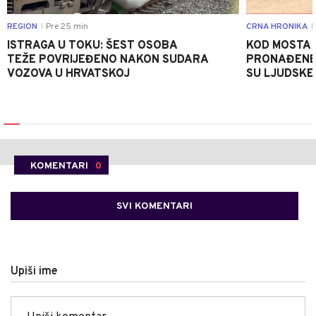
REGION
Pre 25 min
CRNA HRONIKA
|
|
ISTRAGA U TOKU: ŠEST OSOBA
KOD MOSTA
TEŽE POVRIJEĐENO NAKON SUDARA
PRONAĐENE 
VOZOVA U HRVATSKOJ
SU LJUDSKE
KOMENTARI
0
SVI KOMENTARI
Upiši ime