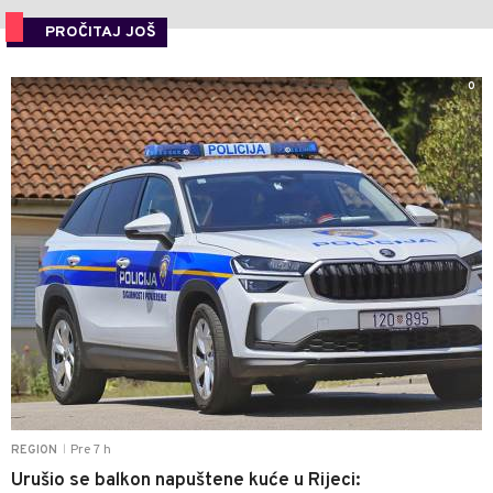
PROČITAJ JOŠ
0
Pre 7 h
REGION
|
Urušio se balkon napuštene kuće u Rijeci: