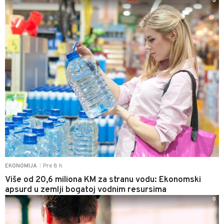
0
Pre 8 h
EKONOMIJA
|
Više od 20,6 miliona KM za stranu vodu: Ekonomski
apsurd u zemlji bogatoj vodnim resursima
0