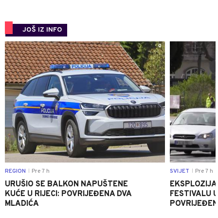
JOŠ IZ INFO
0
REGION
Pre 7 h
SVIJET
Pre 7 h
|
|
URUŠIO SE BALKON NAPUŠTENE
EKSPLOZIJA
KUĆE U RIJECI: POVRIJEĐENA DVA
FESTIVALU 
MLADIĆA
POVRIJEĐEN