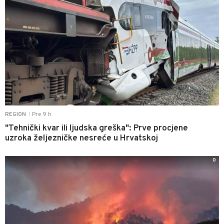
Pre 9 h
REGION
|
"Tehnički kvar ili ljudska greška": Prve procjene
uzroka željezničke nesreće u Hrvatskoj
0