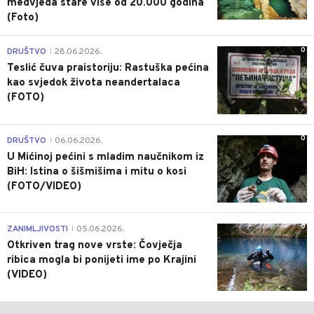
medvjeda stare više od 20.000 godina
(Foto)
0
DRUŠTVO
28.06.2026.
|
Teslić čuva praistoriju: Rastuška pećina
kao svjedok života neandertalaca
(FOTO)
0
DRUŠTVO
06.06.2026.
|
U Mićinoj pećini s mladim naučnikom iz
BiH: Istina o šišmišima i mitu o kosi
(FOTO/VIDEO)
0
ZANIMLJIVOSTI
05.06.2026.
|
Otkriven trag nove vrste: Čovječja
ribica mogla bi ponijeti ime po Krajini
(VIDEO)