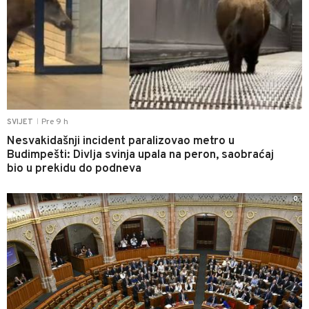
Pre 9 h
SVIJET
|
Nesvakidašnji incident paralizovao metro u
Budimpešti: Divlja svinja upala na peron, saobraćaj
bio u prekidu do podneva
0