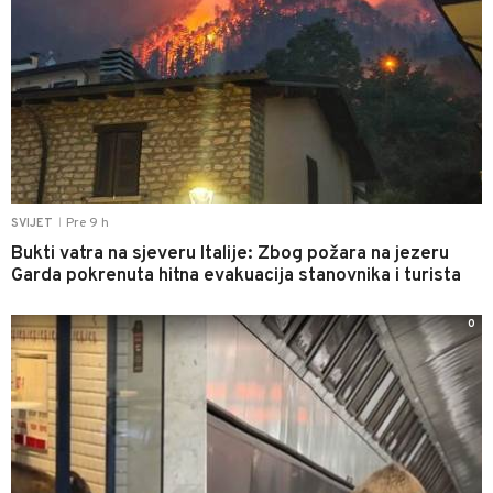
Pre 9 h
SVIJET
|
Bukti vatra na sjeveru Italije: Zbog požara na jezeru
Garda pokrenuta hitna evakuacija stanovnika i turista
0