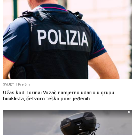
Pre 8 h
SVIJET
|
Užas kod Torina: Vozač namjerno udario u grupu
biciklista, četvoro teško povrijeđenih
0