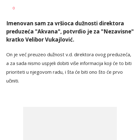
Bojana
AUTOR
0
Ninković
Imenovan sam za vršioca dužnosti direktora
preduzeća "Akvana", potvrdio je za "Nezavisne"
kratko Velibor Vukajlović.
On je već preuzeo dužnost v.d. direktora ovog preduzeća,
a za sada nismo uspjeli dobiti više informacija koji će to biti
prioriteti u njegovom radu, i šta će biti ono što će prvo
učiniti.