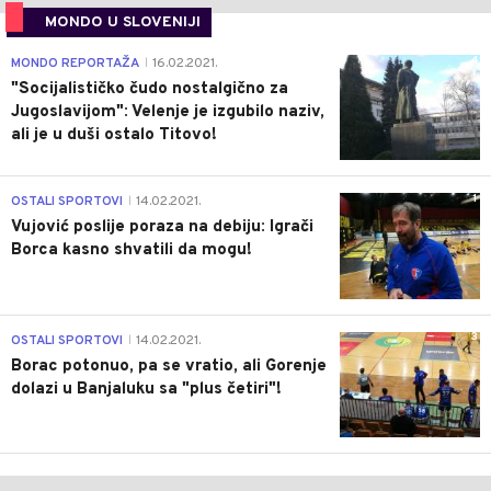
MONDO U SLOVENIJI
4
MONDO REPORTAŽA
16.02.2021.
|
"Socijalističko čudo nostalgično za
Jugoslavijom": Velenje je izgubilo naziv,
ali je u duši ostalo Titovo!
1
OSTALI SPORTOVI
14.02.2021.
|
Vujović poslije poraza na debiju: Igrači
Borca kasno shvatili da mogu!
3
OSTALI SPORTOVI
14.02.2021.
|
Borac potonuo, pa se vratio, ali Gorenje
dolazi u Banjaluku sa "plus četiri"!