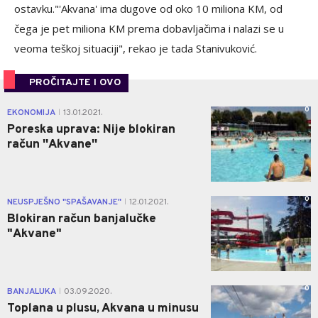
ostavku."'Akvana' ima dugove od oko 10 miliona KM, od
čega je pet miliona KM prema dobavljačima i nalazi se u
veoma teškoj situaciji", rekao je tada Stanivuković.
PROČITAJTE I OVO
0
EKONOMIJA
13.01.2021.
|
Poreska uprava: Nije blokiran
račun ''Akvane''
0
NEUSPJEŠNO "SPAŠAVANJE"
12.01.2021.
|
Blokiran račun banjalučke
"Akvane"
0
BANJALUKA
03.09.2020.
|
Toplana u plusu, Akvana u minusu