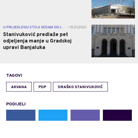
1
U PRIJEDLOGU STOJI SEDAM ODJELJENJA
15.01.2021.
|
Stanivuković predlaže pet
odjeljenja manje u Gradskoj
upravi Banjaluka
TAGOVI
AKVANA
PDP
DRAŠKO STANIVUKOVIĆ
PODIJELI