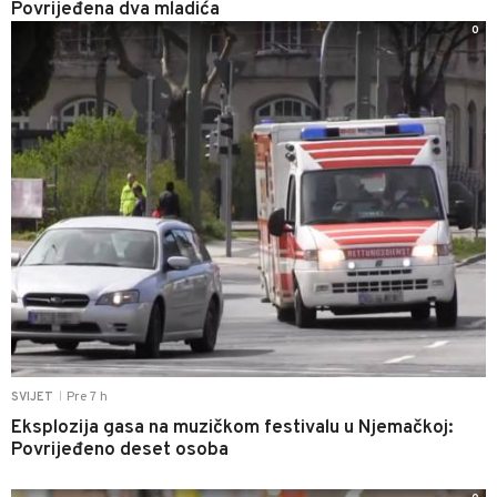
Povrijeđena dva mladića
0
Pre 7 h
SVIJET
|
Eksplozija gasa na muzičkom festivalu u Njemačkoj:
Povrijeđeno deset osoba