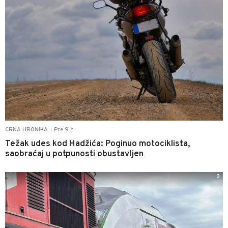
Pre 9 h
CRNA HRONIKA
|
Težak udes kod Hadžića: Poginuo motociklista,
saobraćaj u potpunosti obustavljen
0