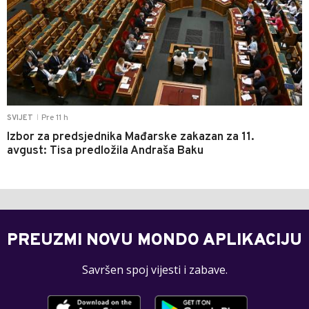
Pre 11 h
SVIJET
|
Izbor za predsjednika Mađarske zakazan za 11.
avgust: Tisa predložila Andraša Baku
PREUZMI NOVU MONDO APLIKACIJU
Savršen spoj vijesti i zabave.