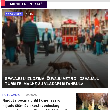
MONDO REPORTAŽE
0
Pre 16 h
FOTO, VIDEO
SPAVAJU U IZLOZIMA, ČUVAJU METRO I OSVAJAJU
TURISTE: MAČKE SU VLADARI ISTANBULA
0
PUTOVANJA
21.07.2026.
|
Najduža pećina u BiH krije jezero,
hiljade šišmiša i kosti pećinskog