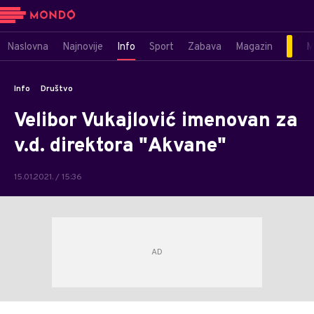
Naslovna
Najnovije
Info
Sport
Zabava
Magazin
M
Info
Društvo
Velibor Vukajlović imenovan za
v.d. direktora "Akvane"
15.01.2021. / 15:36