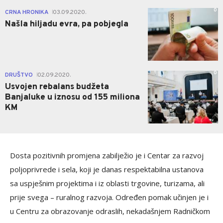
0
CRNA HRONIKA
03.09.2020.
|
Našla hiljadu evra, pa pobjegla
0
DRUŠTVO
02.09.2020.
|
Usvojen rebalans budžeta
Banjaluke u iznosu od 155 miliona
KM
Dosta pozitivnih promjena zabilježio je i Centar za razvoj
poljoprivrede i sela, koji je danas respektabilna ustanova
sa uspješnim projektima i iz oblasti trgovine, turizama, ali
prije svega – ruralnog razvoja. Određen pomak učinjen je i
u Centru za obrazovanje odraslih, nekadašnjem Radničkom