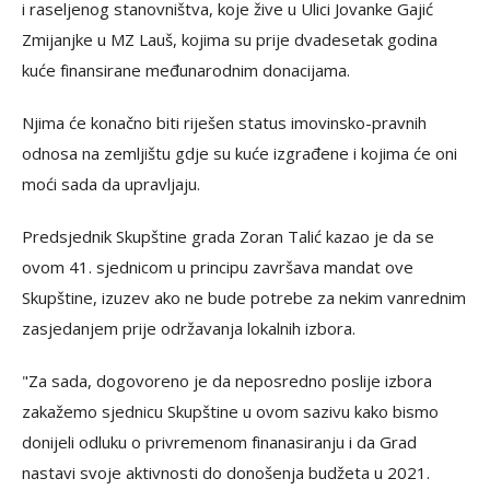
i raseljenog stanovništva, koje žive u Ulici Jovanke Gajić
Zmijanjke u MZ Lauš, kojima su prije dvadesetak godina
kuće finansirane međunarodnim donacijama.
Njima će konačno biti riješen status imovinsko-pravnih
odnosa na zemljištu gdje su kuće izgrađene i kojima će oni
moći sada da upravljaju.
Predsjednik Skupštine grada Zoran Talić kazao je da se
ovom 41. sjednicom u principu završava mandat ove
Skupštine, izuzev ako ne bude potrebe za nekim vanrednim
zasjedanjem prije održavanja lokalnih izbora.
"Za sada, dogovoreno je da neposredno poslije izbora
zakažemo sjednicu Skupštine u ovom sazivu kako bismo
donijeli odluku o privremenom finanasiranju i da Grad
nastavi svoje aktivnosti do donošenja budžeta u 2021.