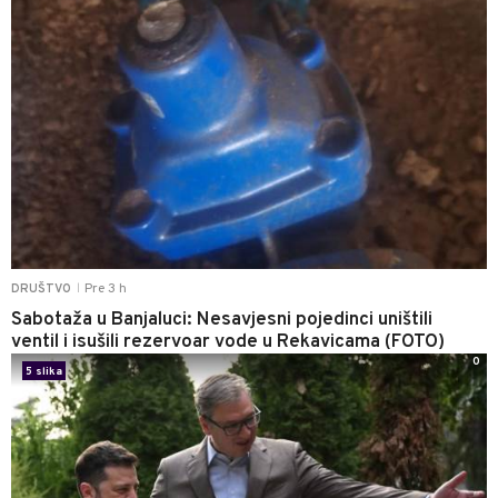
Pre 3 h
DRUŠTVO
|
Sabotaža u Banjaluci: Nesavjesni pojedinci uništili
ventil i isušili rezervoar vode u Rekavicama (FOTO)
0
5 slika