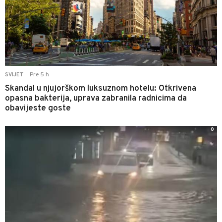
Pre 5 h
SVIJET
|
Skandal u njujorškom luksuznom hotelu: Otkrivena
opasna bakterija, uprava zabranila radnicima da
obavijeste goste
0