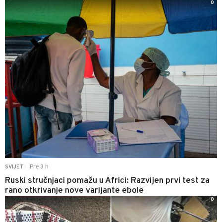
0
Pre 3 h
SVIJET
|
Ruski stručnjaci pomažu u Africi: Razvijen prvi test za
rano otkrivanje nove varijante ebole
0