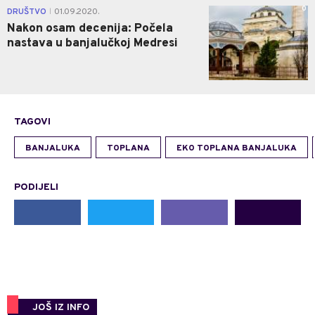
0
DRUŠTVO
01.09.2020.
|
Nakon osam decenija: Počela
nastava u banjalučkoj Medresi
TAGOVI
BANJALUKA
TOPLANA
EKO TOPLANA BANJALUKA
PODIJELI
JOŠ IZ INFO