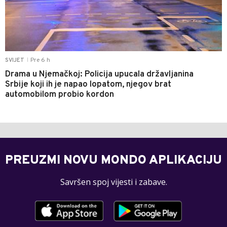
Pre 6 h
SVIJET
|
Drama u Njemačkoj: Policija upucala državljanina
Srbije koji ih je napao lopatom, njegov brat
automobilom probio kordon
PREUZMI NOVU MONDO APLIKACIJU
Savršen spoj vijesti i zabave.