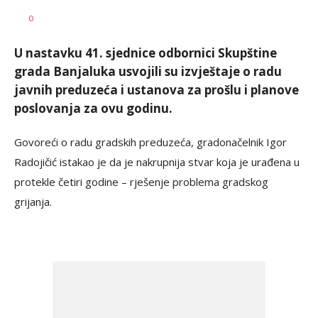
Siniša
AUTOR
0
Stanić
U nastavku 41. sjednice odbornici Skupštine
grada Banjaluka usvojili su izvještaje o radu
javnih preduzeća i ustanova za prošlu i planove
poslovanja za ovu godinu.
Govoreći o radu gradskih preduzeća, gradonačelnik Igor
Radojičić istakao je da je nakrupnija stvar koja je urađena u
protekle četiri godine – rješenje problema gradskog
grijanja.