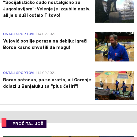
"Socijalističko čudo nostalgično za
Jugoslavijom": Velenje je izgubilo naziv,
ali je u duši ostalo Titovo!
1
OSTALI SPORTOVI
14.02.2021.
|
Vujović poslije poraza na debiju: Igrači
Borca kasno shvatili da mogu!
3
OSTALI SPORTOVI
14.02.2021.
|
Borac potonuo, pa se vratio, ali Gorenje
dolazi u Banjaluku sa "plus četiri"!
PROČITAJ JOŠ