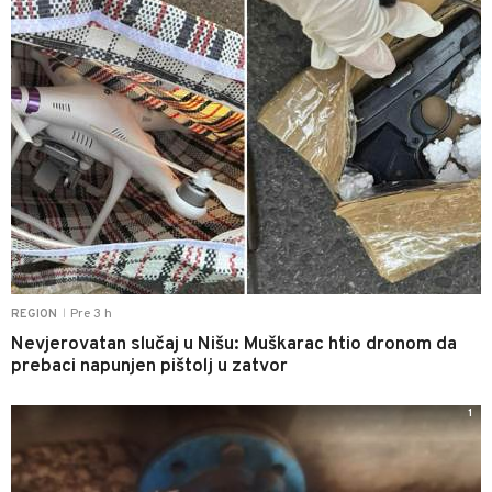
Pre 3 h
REGION
|
Nevjerovatan slučaj u Nišu: Muškarac htio dronom da
prebaci napunjen pištolj u zatvor
1