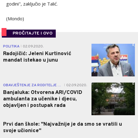
godini", zaključio je Talić.
(Mondo)
PROČITAJTE I OVO
0
POLITIKA
02.09.2020.
|
Radojičić: Jeleni Kurtinović
mandat istekao u junu
0
OBAVJEŠTENJE ZA RODITELJE UČENIKA
02.09.2020.
|
Banjaluka: Otvorena ARI/COVID
ambulanta za učenike i djecu,
objavljen i postupak rada
Prvi dan škole: ''Najvažnije je da smo se vratili u
svoje učionice''