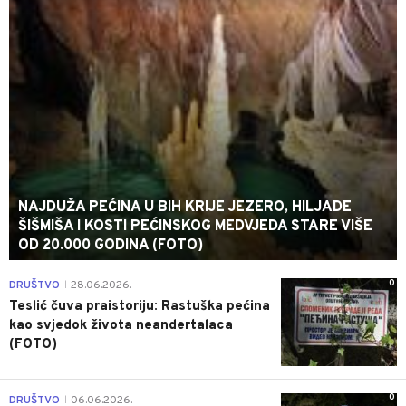
NAJDUŽA PEĆINA U BIH KRIJE JEZERO, HILJADE
ŠIŠMIŠA I KOSTI PEĆINSKOG MEDVJEDA STARE VIŠE
OD 20.000 GODINA (FOTO)
0
DRUŠTVO
28.06.2026.
|
Teslić čuva praistoriju: Rastuška pećina
kao svjedok života neandertalaca
(FOTO)
0
DRUŠTVO
06.06.2026.
|