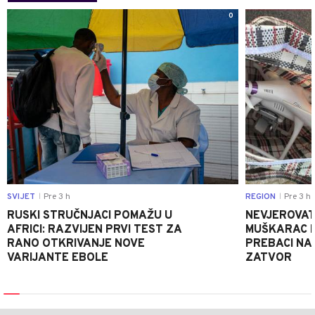
0
SVIJET
Pre 3 h
REGION
Pre 3 h
|
|
RUSKI STRUČNJACI POMAŽU U
NEVJEROVATA
AFRICI: RAZVIJEN PRVI TEST ZA
MUŠKARAC H
RANO OTKRIVANJE NOVE
PREBACI NA
VARIJANTE EBOLE
ZATVOR