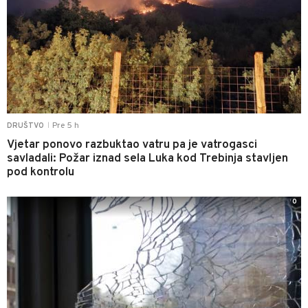
Pre 5 h
DRUŠTVO
|
Vjetar ponovo razbuktao vatru pa je vatrogasci
savladali: Požar iznad sela Luka kod Trebinja stavljen
pod kontrolu
0