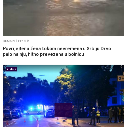
Pre 5 h
REGION
|
Povrijeđena žena tokom nevremena u Srbiji: Drvo
palo na nju, hitno prevezena u bolnicu
0
7 slika