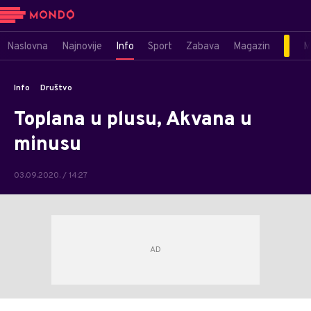
Naslovna
Najnovije
Info
Sport
Zabava
Magazin
M
Info
Društvo
Toplana u plusu, Akvana u
minusu
03.09.2020. / 14:27