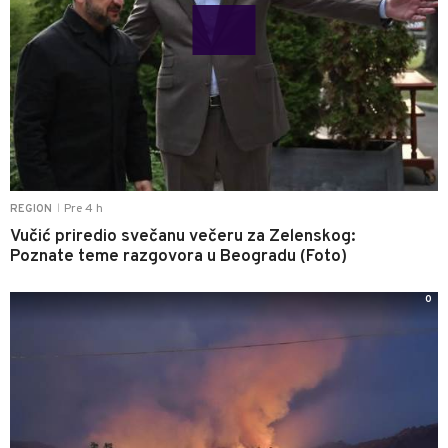
Pre 4 h
REGION
|
Vučić priredio svečanu večeru za Zelenskog:
Poznate teme razgovora u Beogradu (Foto)
0