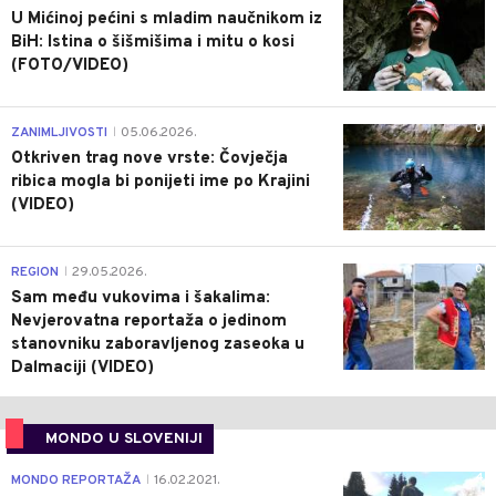
U Mićinoj pećini s mladim naučnikom iz
BiH: Istina o šišmišima i mitu o kosi
(FOTO/VIDEO)
0
ZANIMLJIVOSTI
05.06.2026.
|
Otkriven trag nove vrste: Čovječja
ribica mogla bi ponijeti ime po Krajini
(VIDEO)
0
REGION
29.05.2026.
|
Sam među vukovima i šakalima:
Nevjerovatna reportaža o jedinom
stanovniku zaboravljenog zaseoka u
Dalmaciji (VIDEO)
MONDO U SLOVENIJI
4
MONDO REPORTAŽA
16.02.2021.
|