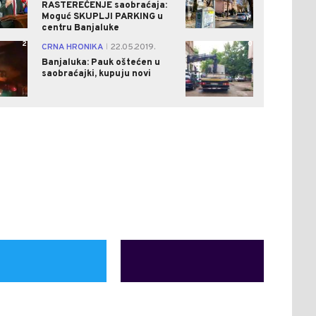
RASTEREĆENJE saobraćaja:
Moguć SKUPLJI PARKING u
centru Banjaluke
2
0
CRNA HRONIKA
22.05.2019.
|
Banjaluka: Pauk oštećen u
saobraćajki, kupuju novi