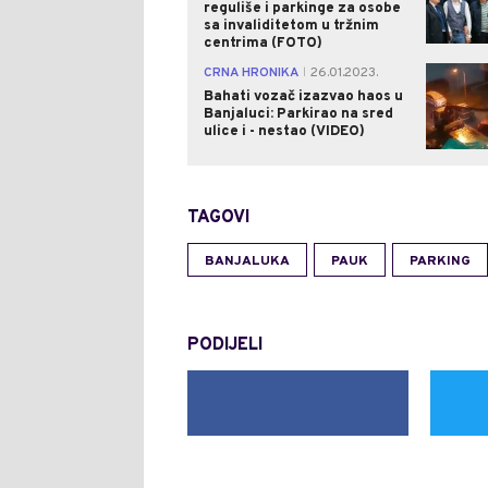
reguliše i parkinge za osobe
sa invaliditetom u tržnim
centrima (FOTO)
CRNA HRONIKA
26.01.2023.
|
Bahati vozač izazvao haos u
Banjaluci: Parkirao na sred
ulice i - nestao (VIDEO)
TAGOVI
BANJALUKA
PAUK
PARKING
PODIJELI