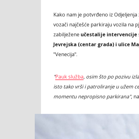
Kako nam je potvrđeno iz Odjeljenja
vozači najčešće parkiraju vozila na 
zabilježene
učestalije intervencije
Jevrejska (centar grada) i ulice M
"Venecija".
"
Pauk služba
, osim što po pozivu izl
isto tako vrši i patroliranje u užem c
momentu nepropisno parkirana"
, n