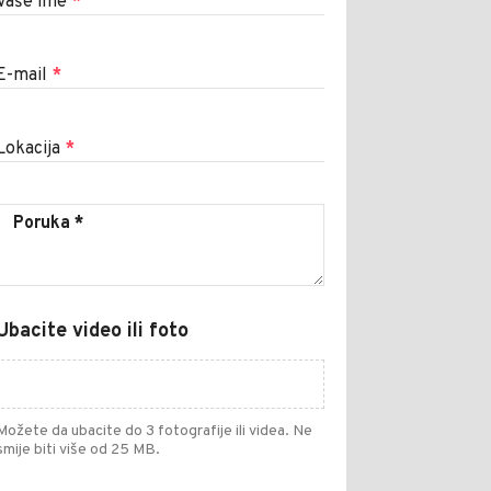
Vaše ime
*
E-mail
*
Lokacija
*
Ubacite video ili foto
Možete da ubacite do 3 fotografije ili videa. Ne
smije biti više od 25 MB.