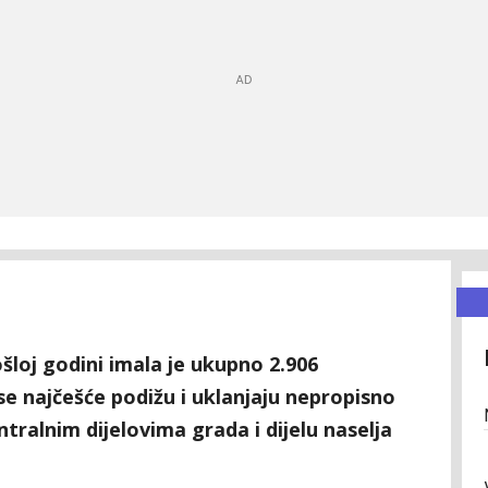
šloj godini imala je ukupno 2.906
 se najčešće podižu i uklanjaju nepropisno
ntralnim dijelovima grada i dijelu naselja