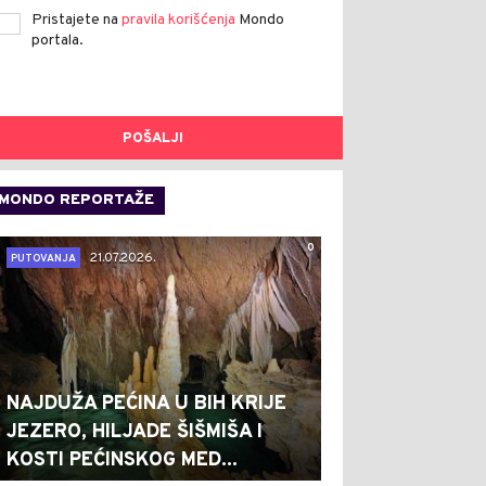
Pristajete na
pravila korišćenja
Mondo
portala.
POŠALJI
MONDO REPORTAŽE
0
21.07.2026.
PUTOVANJA
NAJDUŽA PEĆINA U BIH KRIJE
JEZERO, HILJADE ŠIŠMIŠA I
KOSTI PEĆINSKOG MED...