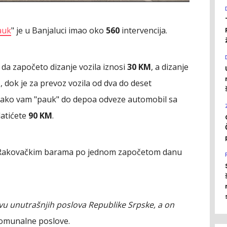
auk
" je u Banjaluci imao oko
560
intervencija.
da započeto dizanje vozila iznosi
30 KM
, a dizanje
M
, dok je za prevoz vozila od dva do deset
a ako vam "pauk" do depoa odveze automobil sa
latićete
90 KM
.
 u Rakovačkim barama po jednom započetom danu
tvu unutrašnjih poslova Republike Srpske, a on
komunalne poslove.