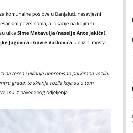
 za komunalne poslove u Banjaluci, nesavjesni
pješačkim površinama, a lokacije na kojim su
su ulice
Sime Matavulja (naselje Ante Jakića),
ajke Jugovića i Gavre Vučkovića
u blizini mosta
azi na teren i uklanja nepropisno parkirana vozila,
entru grada, te sklanja vozila koja su u tom
aveli su iz navedenog odjeljenja.