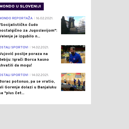
MONDO U SLOVENIJI
4
MONDO REPORTAŽA
16.02.2021.
|
"Socijalističko čudo
nostalgično za Jugoslavijom":
Velenje je izgubilo n...
1
OSTALI SPORTOVI
14.02.2021.
|
Vujović poslije poraza na
debiju: Igrači Borca kasno
shvatili da mogu!
3
OSTALI SPORTOVI
14.02.2021.
|
Borac potonuo, pa se vratio,
ali Gorenje dolazi u Banjaluku
sa "plus čet...