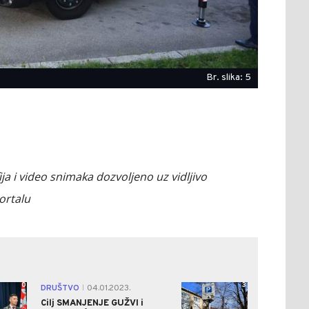
Br. slika: 5
ija i video snimaka dozvoljeno uz vidljivo
ortalu
0
3
DRUŠTVO
04.01.2023.
|
Cilj SMANJENJE GUŽVI i