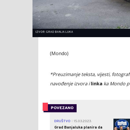
IZVOR: GRAD BANJA LUKA
(Mondo)
*Preuzimanje teksta, vijesti, fotograf
navođenje izvora i
linka
ka Mondo p
POVEZANO
DRUŠTVO
15.03.2023.
|
Grad Banjaluka planira da