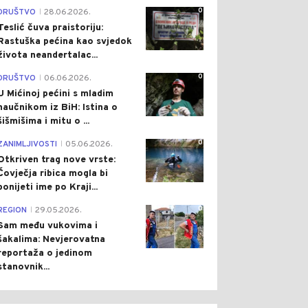
0
DRUŠTVO
28.06.2026.
|
Teslić čuva praistoriju:
Rastuška pećina kao svjedok
života neandertalac...
0
DRUŠTVO
06.06.2026.
|
U Mićinoj pećini s mladim
naučnikom iz BiH: Istina o
šišmišima i mitu o ...
0
ZANIMLJIVOSTI
05.06.2026.
|
Otkriven trag nove vrste:
Čovječja ribica mogla bi
ponijeti ime po Kraji...
0
REGION
29.05.2026.
|
Sam među vukovima i
šakalima: Nevjerovatna
reportaža o jedinom
stanovnik...