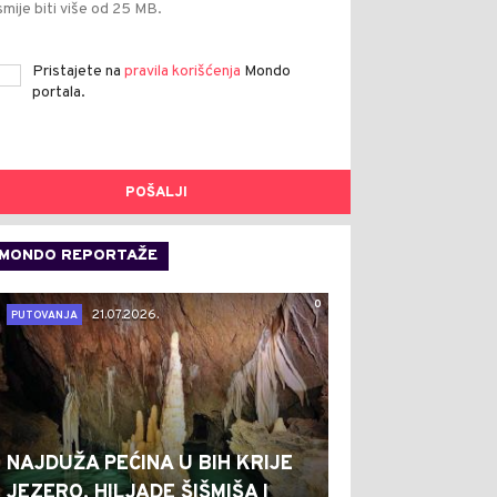
smije biti više od 25 MB.
Pristajete na
pravila korišćenja
Mondo
portala.
POŠALJI
MONDO REPORTAŽE
0
21.07.2026.
PUTOVANJA
NAJDUŽA PEĆINA U BIH KRIJE
JEZERO, HILJADE ŠIŠMIŠA I