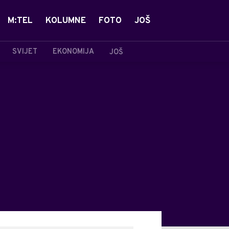
M:TEL
KOLUMNE
FOTO
JOŠ
SVIJET
EKONOMIJA
JOŠ