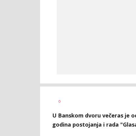
Nikolina
AUTOR
0
Damjanić
U Banskom dvoru večeras je 
godina postojanja i rada "Glas