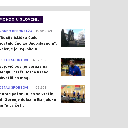
MONDO U SLOVENIJI
4
MONDO REPORTAŽA
16.02.2021.
|
"Socijalističko čudo
nostalgično za Jugoslavijom":
Velenje je izgubilo n...
1
OSTALI SPORTOVI
14.02.2021.
|
Vujović poslije poraza na
debiju: Igrači Borca kasno
shvatili da mogu!
3
OSTALI SPORTOVI
14.02.2021.
|
Borac potonuo, pa se vratio,
ali Gorenje dolazi u Banjaluku
sa "plus čet...