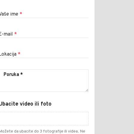
Vaše ime
*
E-mail
*
Lokacija
*
Ubacite video ili foto
Možete da ubacite do 3 fotografije ili videa. Ne