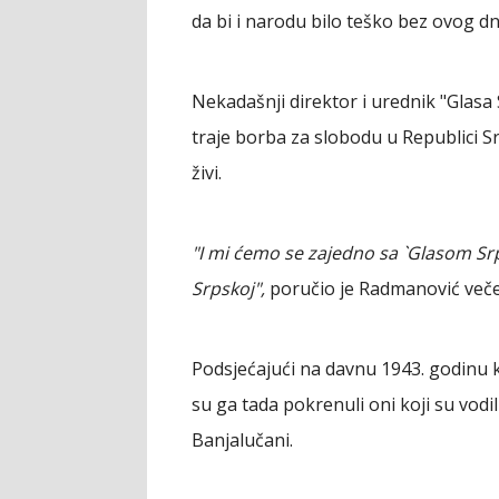
da bi i narodu bilo teško bez ovog dn
Nekadašnji direktor i urednik "Glas
traje borba za slobodu u Republici S
živi.
"I mi ćemo se zajedno sa `Glasom Srp
Srpskoj",
poručio je Radmanović večer
Podsjećajući na davnu 1943. godinu 
su ga tada pokrenuli oni koji su vodili
Banjalučani.