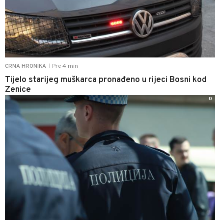
Pre 4 min
CRNA HRONIKA
|
Tijelo starijeg muškarca pronađeno u rijeci Bosni kod
Zenice
0