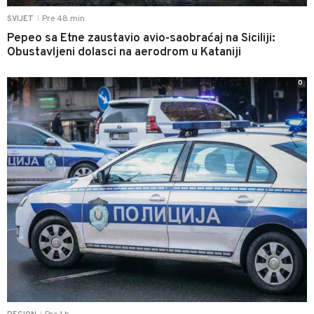
Pre 48 min
SVIJET
|
Pepeo sa Etne zaustavio avio-saobraćaj na Siciliji:
Obustavljeni dolasci na aerodrom u Kataniji
0