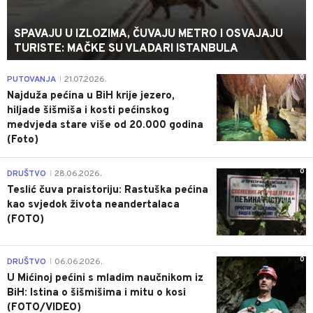
SPAVAJU U IZLOZIMA, ČUVAJU METRO I OSVAJAJU
TURISTE: MAČKE SU VLADARI ISTANBULA
0
PUTOVANJA
21.07.2026.
|
Najduža pećina u BiH krije jezero,
hiljade šišmiša i kosti pećinskog
medvjeda stare više od 20.000 godina
(Foto)
0
DRUŠTVO
28.06.2026.
|
Teslić čuva praistoriju: Rastuška pećina
kao svjedok života neandertalaca
(FOTO)
0
DRUŠTVO
06.06.2026.
|
U Mićinoj pećini s mladim naučnikom iz
BiH: Istina o šišmišima i mitu o kosi
(FOTO/VIDEO)