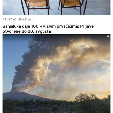
Pre 31 min
DRUŠTVO
|
Banjaluka daje 100 KM svim prvačićima: Prijave
otvorene do 20. avgusta
0