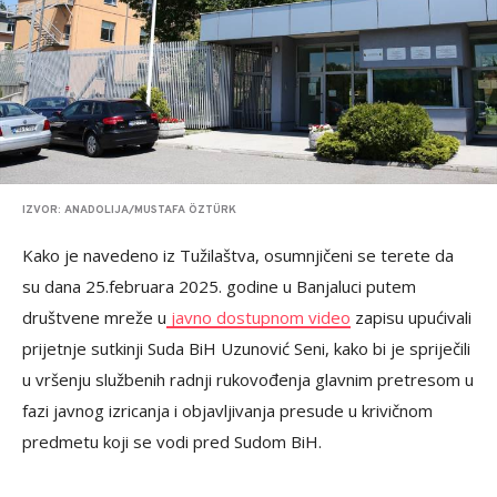
IZVOR: ANADOLIJA/MUSTAFA ÖZTÜRK
Kako je navedeno iz Tužilaštva, osumnjičeni se terete da
su dana 25.februara 2025. godine u Banjaluci putem
društvene mreže u
javno dostupnom video
zapisu upućivali
prijetnje sutkinji Suda BiH Uzunović Seni, kako bi je spriječili
u vršenju službenih radnji rukovođenja glavnim pretresom u
fazi javnog izricanja i objavljivanja presude u krivičnom
predmetu koji se vodi pred Sudom BiH.