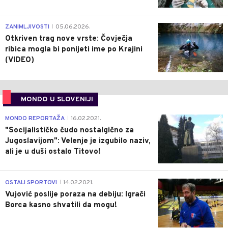
0
ZANIMLJIVOSTI
05.06.2026.
|
Otkriven trag nove vrste: Čovječja
ribica mogla bi ponijeti ime po Krajini
(VIDEO)
MONDO U SLOVENIJI
4
MONDO REPORTAŽA
16.02.2021.
|
"Socijalističko čudo nostalgično za
Jugoslavijom": Velenje je izgubilo naziv,
ali je u duši ostalo Titovo!
1
OSTALI SPORTOVI
14.02.2021.
|
Vujović poslije poraza na debiju: Igrači
Borca kasno shvatili da mogu!