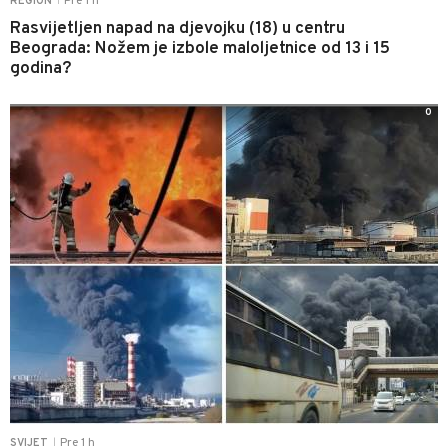
Pre 1 h
REGION
|
Rasvijetljen napad na djevojku (18) u centru
Beograda: Nožem je izbole maloljetnice od 13 i 15
godina?
0
Pre 1 h
SVIJET
|