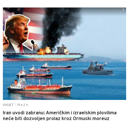
1
Pre 2 h
SVIJET
|
Iran uvodi zabranu: Američkim i izraelskim plovilima
neće biti dozvoljen prolaz kroz Ormuski moreuz