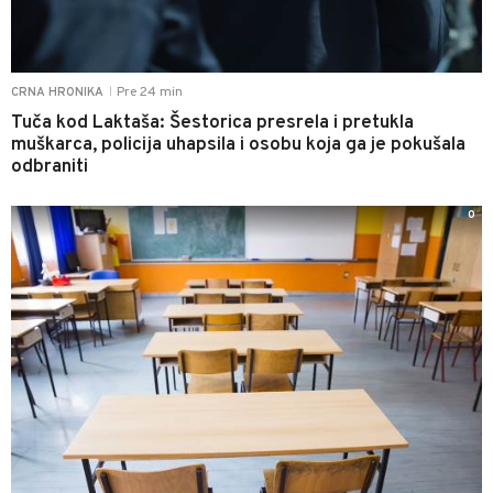
Pre 24 min
CRNA HRONIKA
|
Tuča kod Laktaša: Šestorica presrela i pretukla
muškarca, policija uhapsila i osobu koja ga je pokušala
odbraniti
0