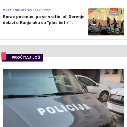
3
OSTALI SPORTOVI
14.02.2021.
|
Borac potonuo, pa se vratio, ali Gorenje
dolazi u Banjaluku sa "plus četiri"!
PROČITAJ JOŠ
0