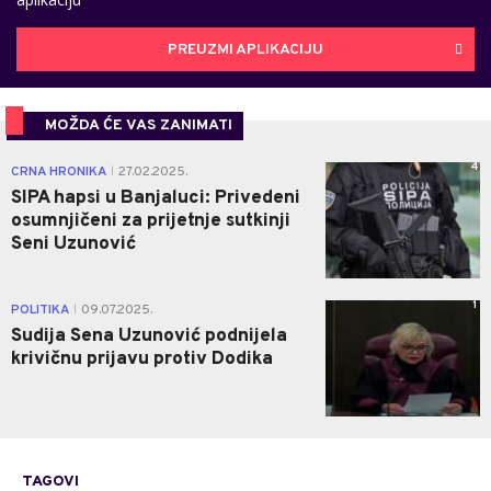
PREUZMI APLIKACIJU
MOŽDA ĆE VAS ZANIMATI
4
CRNA HRONIKA
27.02.2025.
|
SIPA hapsi u Banjaluci: Privedeni
osumnjičeni za prijetnje sutkinji
Seni Uzunović
1
POLITIKA
09.07.2025.
|
Sudija Sena Uzunović podnijela
krivičnu prijavu protiv Dodika
TAGOVI