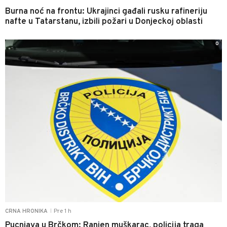
Burna noć na frontu: Ukrajinci gađali rusku rafineriju
nafte u Tatarstanu, izbili požari u Donjeckoj oblasti
0
Pre 1 h
CRNA HRONIKA
|
Pucnjava u Brčkom: Ranjen muškarac, policija traga