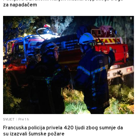
za napadačem
0
Pre 1 h
SVIJET
|
Francuska policija privela 420 ljudi zbog sumnje da
su izazvali šumske požare