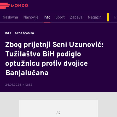
Naslovna
Najnovije
Info
Sport
Zabava
Magazin
M
Info
Crna hronika
Zbog prijetnji Seni Uzunović:
Tužilaštvo BiH podiglo
optužnicu protiv dvojice
Banjalučana
24.07.2025. / 12:52