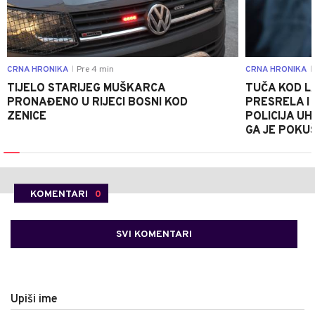
CRNA HRONIKA
Pre 4 min
CRNA HRONIKA
|
|
TIJELO STARIJEG MUŠKARCA
TUČA KOD L
PRONAĐENO U RIJECI BOSNI KOD
PRESRELA I
ZENICE
POLICIJA UH
GA JE POKU
KOMENTARI
0
SVI KOMENTARI
Upiši ime