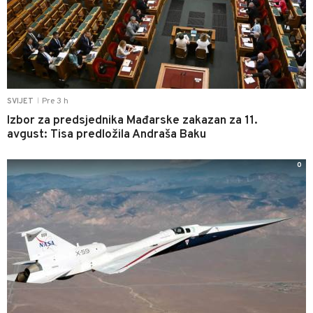
Pre 3 h
SVIJET
|
Izbor za predsjednika Mađarske zakazan za 11.
avgust: Tisa predložila Andraša Baku
0