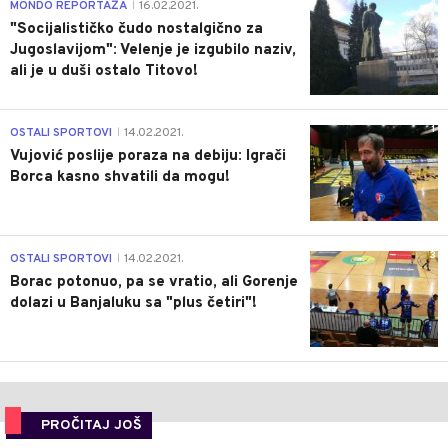
4
MONDO REPORTAŽA
16.02.2021.
|
"Socijalističko čudo nostalgično za
Jugoslavijom": Velenje je izgubilo naziv,
ali je u duši ostalo Titovo!
1
OSTALI SPORTOVI
14.02.2021.
|
Vujović poslije poraza na debiju: Igrači
Borca kasno shvatili da mogu!
3
OSTALI SPORTOVI
14.02.2021.
|
Borac potonuo, pa se vratio, ali Gorenje
dolazi u Banjaluku sa "plus četiri"!
PROČITAJ JOŠ