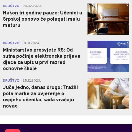
0
DRUŠTVO
28.02.2023.
|
Nakon tri godine pauze: Učenici u
Srpskoj ponovo će polagati malu
maturu
0
DRUŠTVO
31.01.2024.
|
Ministarstvo prosvjete RS: Od
sutra počinje elektronska prijava
djece za upis u prvi razred
osnovne škole
0
DRUŠTVO
25.12.2023.
|
Juče jedno, danas drugo: Tražili
pola marke za uvjerenje o
uspjehu učenika, sada vraćaju
novac