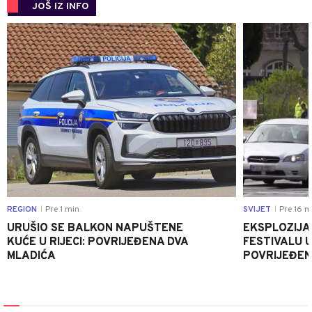
JOŠ IZ INFO
0
REGION
Pre 1 min
SVIJET
Pre 16 m
|
|
URUŠIO SE BALKON NAPUŠTENE
EKSPLOZIJA
KUĆE U RIJECI: POVRIJEĐENA DVA
FESTIVALU 
MLADIĆA
POVRIJEĐEN