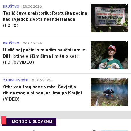
0
DRUŠTVO
28.06.2026.
|
Teslić čuva praistoriju: Rastuška pećina
kao svjedok života neandertalaca
(FOTO)
0
DRUŠTVO
06.06.2026.
|
U Mićinoj pećini s mladim naučnikom iz
BiH: Istina o šišmišima i mitu o kosi
(FOTO/VIDEO)
0
ZANIMLJIVOSTI
05.06.2026.
|
Otkriven trag nove vrste: Čovječja
ribica mogla bi ponijeti ime po Krajini
(VIDEO)
MONDO U SLOVENIJI