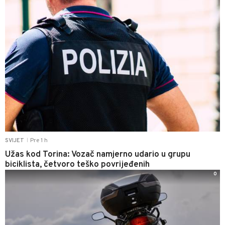
Pre 1 h
SVIJET
|
Užas kod Torina: Vozač namjerno udario u grupu
biciklista, četvoro teško povrijeđenih
0