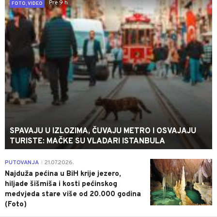
Pre 9 h
FOTO, VIDEO
SPAVAJU U IZLOZIMA, ČUVAJU METRO I OSVAJAJU
TURISTE: MAČKE SU VLADARI ISTANBULA
0
PUTOVANJA
21.07.2026.
|
Najduža pećina u BiH krije jezero,
hiljade šišmiša i kosti pećinskog
medvjeda stare više od 20.000 godina
(Foto)