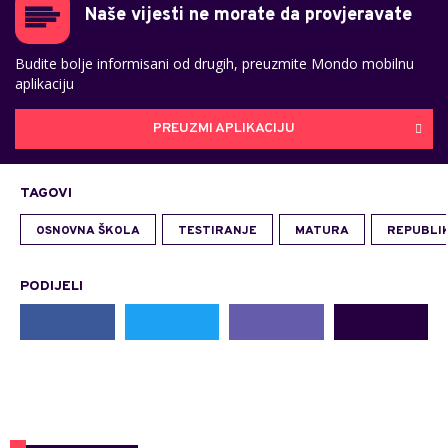
Naše vijesti ne morate da provjeravate
Budite bolje informisani od drugih, preuzmite Mondo mobilnu
aplikaciju
PREUZMI APLIKACIJU
TAGOVI
OSNOVNA ŠKOLA
TESTIRANJE
MATURA
REPUBLI
PODIJELI