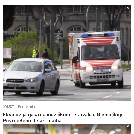
0
Pre 16 min
SVIJET
|
Eksplozija gasa na muzičkom festivalu u Njemačkoj:
Povrijeđeno deset osoba
0