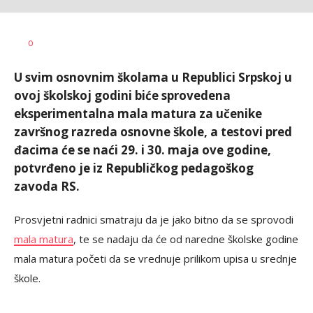
Dragana
AUTOR
0
Božić
U svim osnovnim školama u Republici Srpskoj u
ovoj školskoj godini biće sprovedena
eksperimentalna mala matura za učenike
završnog razreda osnovne škole, a testovi pred
đacima će se naći 29. i 30. maja ove godine,
potvrđeno je iz Republičkog pedagoškog
zavoda RS.
Prosvjetni radnici smatraju da je jako bitno da se sprovodi
mala matura
, te se nadaju da će od naredne školske godine
mala matura početi da se vrednuje prilikom upisa u srednje
škole.