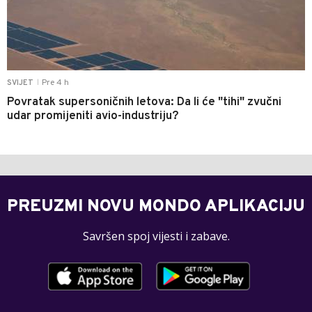
Pre 4 h
SVIJET
|
Povratak supersoničnih letova: Da li će "tihi" zvučni
udar promijeniti avio-industriju?
PREUZMI NOVU MONDO APLIKACIJU
Savršen spoj vijesti i zabave.