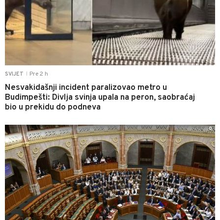
Pre 2 h
SVIJET
|
Nesvakidašnji incident paralizovao metro u
Budimpešti: Divlja svinja upala na peron, saobraćaj
bio u prekidu do podneva
0