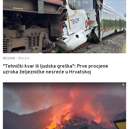
Pre 2 h
REGION
|
"Tehnički kvar ili ljudska greška": Prve procjene
uzroka željezničke nesreće u Hrvatskoj
0