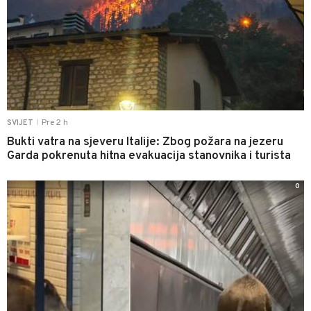
Pre 2 h
SVIJET
|
Bukti vatra na sjeveru Italije: Zbog požara na jezeru
Garda pokrenuta hitna evakuacija stanovnika i turista
0