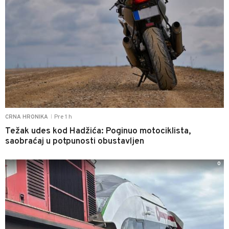
Pre 1 h
CRNA HRONIKA
|
Težak udes kod Hadžića: Poginuo motociklista,
saobraćaj u potpunosti obustavljen
0