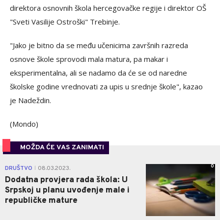
direktora osnovnih škola hercegovačke regije i direktor OŠ
"Sveti Vasilije Ostroški" Trebinje.
"Jako je bitno da se među učenicima završnih razreda
osnove škole sprovodi mala matura, pa makar i
eksperimentalna, ali se nadamo da će se od naredne
školske godine vrednovati za upis u srednje škole", kazao
je Nadeždin.
(Mondo)
MOŽDA ĆE VAS ZANIMATI
0
DRUŠTVO
08.03.2023.
|
Dodatna provjera rada škola: U
Srpskoj u planu uvođenje male i
republičke mature