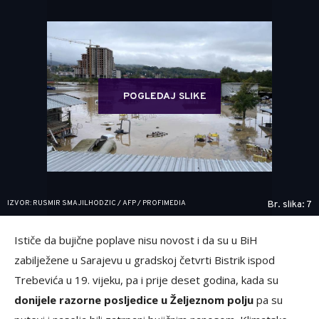
POGLEDAJ SLIKE
IZVOR: RUSMIR SMAJILHODZIC / AFP / PROFIMEDIA
Br. slika: 7
Ističe da bujične poplave nisu novost i da su u BiH
zabilježene u Sarajevu u gradskoj četvrti Bistrik ispod
Trebevića u 19. vijeku, pa i prije deset godina, kada su
donijele razorne posljedice u Željeznom polju
pa su