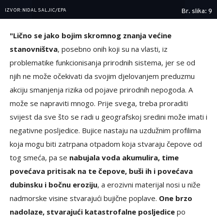
IZVOR: NIDAL SALJIC/EPA
Br. slika: 9
"Lično se jako bojim skromnog znanja većine
stanovništva
, posebno onih koji su na vlasti, iz
problematike funkcionisanja prirodnih sistema, jer se od
njih ne može očekivati da svojim djelovanjem preduzmu
akciju smanjenja rizika od pojave prirodnih nepogoda. A
može se napraviti mnogo. Prije svega, treba proraditi
svijest da sve što se radi u geografskoj sredini može imati i
negativne posljedice. Bujice nastaju na uzdužnim profilima
koja mogu biti zatrpana otpadom koja stvaraju čepove od
tog smeća, pa se
nabujala voda akumulira, time
povećava pritisak na te čepove, buši ih i povećava
dubinsku i bočnu eroziju
, a erozivni materijal nosi u niže
nadmorske visine stvarajući bujične poplave.
One brzo
nadolaze, stvarajući katastrofalne posljedice
po