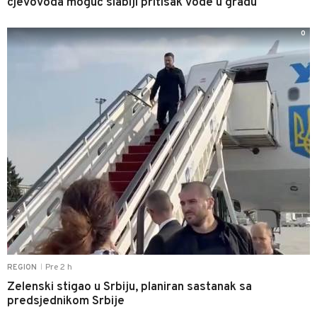
cjevovoda moguć slabiji pritisak vode u gradu
0
Pre 2 h
REGION
|
Zelenski stigao u Srbiju, planiran sastanak sa
predsjednikom Srbije