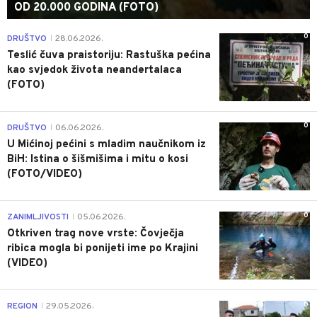
OD 20.000 GODINA (FOTO)
0
DRUŠTVO
28.06.2026.
|
Teslić čuva praistoriju: Rastuška pećina
kao svjedok života neandertalaca
(FOTO)
0
DRUŠTVO
06.06.2026.
|
U Mićinoj pećini s mladim naučnikom iz
BiH: Istina o šišmišima i mitu o kosi
(FOTO/VIDEO)
0
ZANIMLJIVOSTI
05.06.2026.
|
Otkriven trag nove vrste: Čovječja
ribica mogla bi ponijeti ime po Krajini
(VIDEO)
0
REGION
29.05.2026.
|