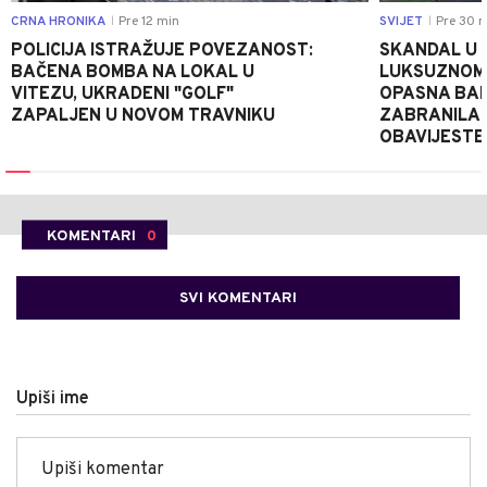
CRNA HRONIKA
Pre 12 min
SVIJET
Pre 30 m
|
|
POLICIJA ISTRAŽUJE POVEZANOST:
SKANDAL U 
BAČENA BOMBA NA LOKAL U
LUKSUZNOM 
VITEZU, UKRADENI "GOLF"
OPASNA BAK
ZAPALJEN U NOVOM TRAVNIKU
ZABRANILA 
OBAVIJESTE
KOMENTARI
0
SVI KOMENTARI
Upiši ime