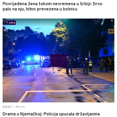
Povrijeđena žena tokom nevremena u Srbiji: Drvo
palo na nju, hitno prevezena u bolnicu
0
7 slika
Pre 1 h
SVIJET
|
Drama u Njemačkoj: Policija upucala državljanina