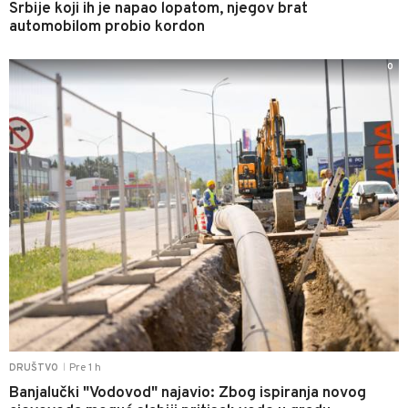
Srbije koji ih je napao lopatom, njegov brat
automobilom probio kordon
0
Pre 1 h
DRUŠTVO
|
Banjalučki "Vodovod" najavio: Zbog ispiranja novog