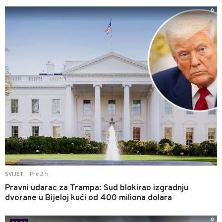
0
Pre 2 h
SVIJET
|
Pravni udarac za Trampa: Sud blokirao izgradnju
dvorane u Bijeloj kući od 400 miliona dolara
0