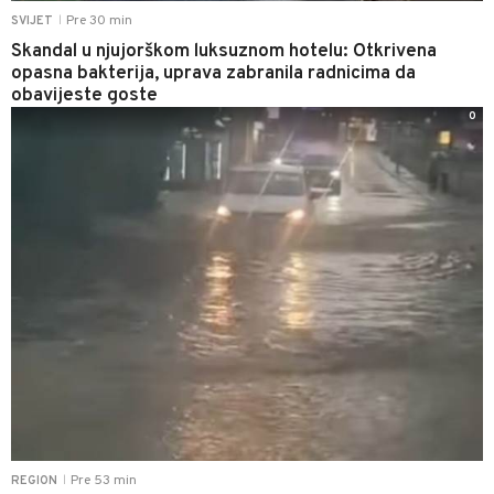
Pre 30 min
SVIJET
|
Skandal u njujorškom luksuznom hotelu: Otkrivena
opasna bakterija, uprava zabranila radnicima da
obavijeste goste
0
Pre 53 min
REGION
|