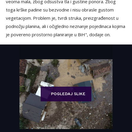
veoma mala, zbog odsustva tla i gustine ponora. Zbog
toga krške padine su bezvodne i nisu obrasle gustom
vegetacijom. Problem je, tvrdi struka, preizgrađenost u
podnožju planina, ali i očigledno neznanje pojedinaca kojima
je povereno prostorno planiranje u BiH", dodaje on.
POGLEDAJ SLIKE