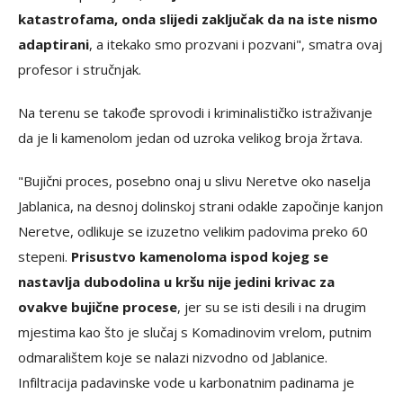
katastrofama, onda slijedi zaključak da na iste nismo
adaptirani
, a itekako smo prozvani i pozvani", smatra ovaj
profesor i stručnjak.
Na terenu se takođe sprovodi i kriminalističko istraživanje
da je li kamenolom jedan od uzroka velikog broja žrtava.
"Bujični proces, posebno onaj u slivu Neretve oko naselja
Jablanica, na desnoj dolinskoj strani odakle započinje kanjon
Neretve, odlikuje se izuzetno velikim padovima preko 60
stepeni.
Prisustvo kamenoloma ispod kojeg se
nastavlja dubodolina u kršu nije jedini krivac za
ovakve bujične procese
, jer su se isti desili i na drugim
mjestima kao što je slučaj s Komadinovim vrelom, putnim
odmaralištem koje se nalazi nizvodno od Jablanice.
Infiltracija padavinske vode u karbonatnim padinama je