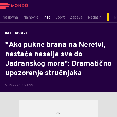
Naslovna
Najnovije
Info
Sport
Zabava
Magazin
M
Info
Društvo
"Ako pukne brana na Neretvi,
nestaće naselja sve do
Jadranskog mora": Dramatično
upozorenje stručnjaka
07.10.2024. / 08:00