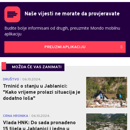
Naše vijesti ne morate da provjeravate
Budite bolje informisani od drugih, preuzmite Mondo mobilnu
aplikaciju
PREUZMI APLIKACIJU
MOŽDA ĆE VAS ZANIMATI
0
DRUŠTVO
06.10.2024.
|
Trninić o stanju u Jablanici:
"Kako vrijeme prolazi situacija je
dodatno loša"
0
CRNA HRONIKA
06.10.2024.
|
Vlada HNK: Do sada pronađeno
15 tijela u Jablanici i jedno u