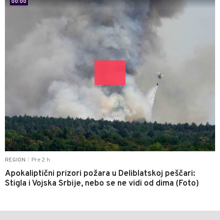
00:00
Pre 2 h
REGION
|
Apokaliptični prizori požara u Deliblatskoj peščari:
Stigla i Vojska Srbije, nebo se ne vidi od dima (Foto)