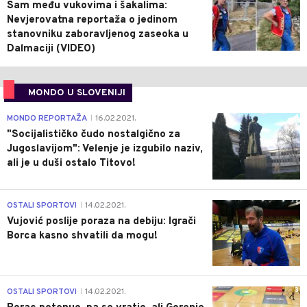
Sam među vukovima i šakalima:
Nevjerovatna reportaža o jedinom
stanovniku zaboravljenog zaseoka u
Dalmaciji (VIDEO)
MONDO U SLOVENIJI
4
MONDO REPORTAŽA
16.02.2021.
|
"Socijalističko čudo nostalgično za
Jugoslavijom": Velenje je izgubilo naziv,
ali je u duši ostalo Titovo!
1
OSTALI SPORTOVI
14.02.2021.
|
Vujović poslije poraza na debiju: Igrači
Borca kasno shvatili da mogu!
3
OSTALI SPORTOVI
14.02.2021.
|