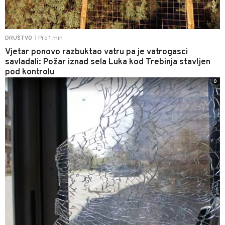
Pre 1 min
DRUŠTVO
|
Vjetar ponovo razbuktao vatru pa je vatrogasci
savladali: Požar iznad sela Luka kod Trebinja stavljen
pod kontrolu
0