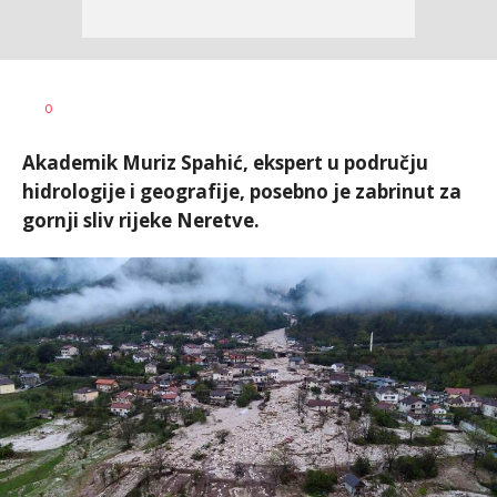
Dušan
AUTOR
0
Volaš
Akademik Muriz Spahić, ekspert u području
hidrologije i geografije, posebno je zabrinut za
gornji sliv rijeke Neretve.