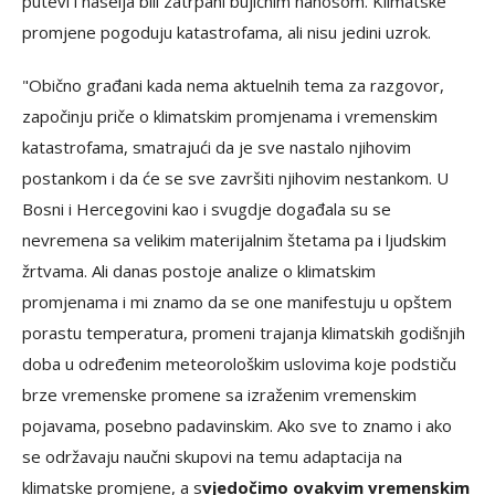
putevi i naselja bili zatrpani bujičnim nanosom. Klimatske
promjene pogoduju katastrofama, ali nisu jedini uzrok.
"Obično građani kada nema aktuelnih tema za razgovor,
započinju priče o klimatskim promjenama i vremenskim
katastrofama, smatrajući da je sve nastalo njihovim
postankom i da će se sve završiti njihovim nestankom. U
Bosni i Hercegovini kao i svugdje događala su se
nevremena sa velikim materijalnim štetama pa i ljudskim
žrtvama. Ali danas postoje analize o klimatskim
promjenama i mi znamo da se one manifestuju u opštem
porastu temperatura, promeni trajanja klimatskih godišnjih
doba u određenim meteorološkim uslovima koje podstiču
brze vremenske promene sa izraženim vremenskim
pojavama, posebno padavinskim. Ako sve to znamo i ako
se održavaju naučni skupovi na temu adaptacija na
klimatske promjene, a s
vjedočimo ovakvim vremenskim