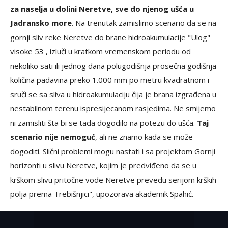
za naselja u dolini Neretve, sve do njenog ušća u
Jadransko more
. Na trenutak zamislimo scenario da se na
gornji sliv reke Neretve do brane hidroakumulacije "Ulog"
visoke 53 , izluči u kratkom vremenskom periodu od
nekoliko sati ili jednog dana polugodišnja prosečna godišnja
količina padavina preko 1.000 mm po metru kvadratnom i
sruči se sa sliva u hidroakumulaciju čija je brana izgrađena u
nestabilnom terenu ispresijecanom rasjedima. Ne smijemo
ni zamisliti šta bi se tada dogodilo na potezu do ušća.
Taj
scenario nije nemoguć
, ali ne znamo kada se može
dogoditi. Slični problemi mogu nastati i sa projektom Gornji
horizonti u slivu Neretve, kojim je predviđeno da se u
krškom slivu pritočne vode Neretve prevedu serijom krških
polja prema Trebišnjici", upozorava akademik Spahić.