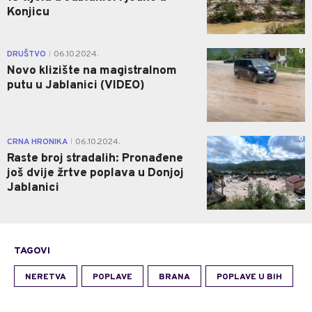
Konjicu
0
DRUŠTVO
06.10.2024.
|
Novo klizište na magistralnom
putu u Jablanici (VIDEO)
0
CRNA HRONIKA
06.10.2024.
|
Raste broj stradalih: Pronađene
još dvije žrtve poplava u Donjoj
Jablanici
TAGOVI
NERETVA
POPLAVE
BRANA
POPLAVE U BIH