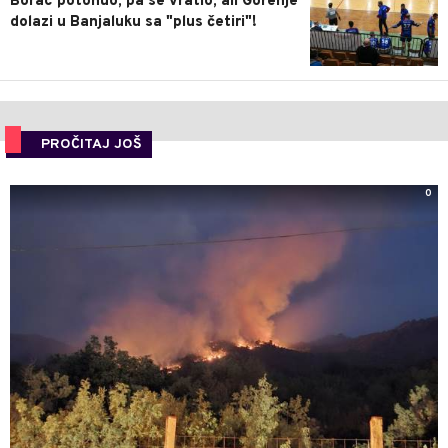
Borac potonuo, pa se vratio, ali Gorenje
dolazi u Banjaluku sa "plus četiri"!
PROČITAJ JOŠ
0