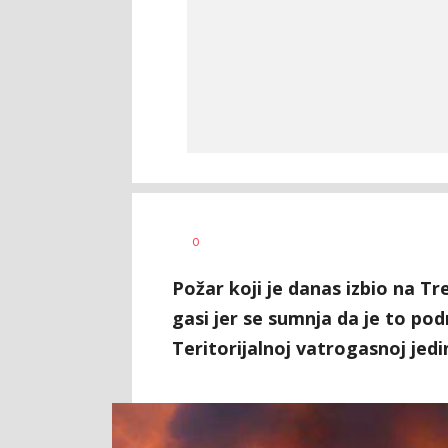
Željko
AUTOR
0
Svitlica
Požar koji je danas izbio na T
gasi jer se sumnja da je to pod
Teritorijalnoj vatrogasnoj jedi