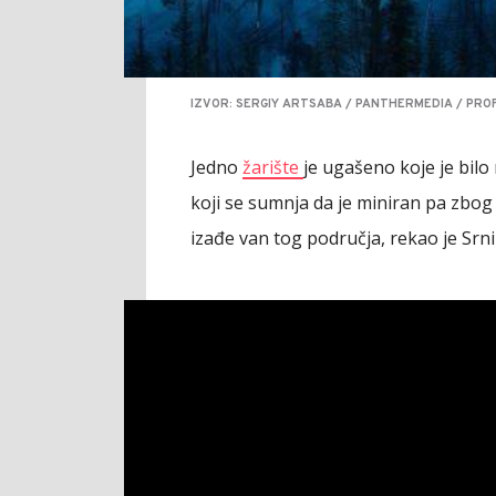
IZVOR: SERGIY ARTSABA / PANTHERMEDIA / PRO
Jedno
žarište
je ugašeno koje je bilo 
koji se sumnja da je miniran pa zbo
izađe van tog područja, rekao je Srni