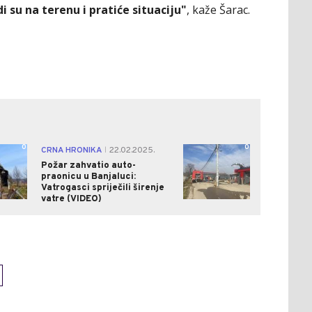
 su na terenu i pratiće situaciju"
, kaže Šarac.
0
0
CRNA HRONIKA
22.02.2025.
|
Požar zahvatio auto-
praonicu u Banjaluci:
Vatrogasci spriječili širenje
vatre (VIDEO)