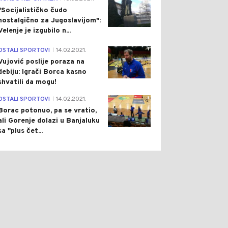
"Socijalističko čudo
nostalgično za Jugoslavijom":
Velenje je izgubilo n...
1
OSTALI SPORTOVI
14.02.2021.
|
Vujović poslije poraza na
debiju: Igrači Borca kasno
shvatili da mogu!
3
OSTALI SPORTOVI
14.02.2021.
|
Borac potonuo, pa se vratio,
ali Gorenje dolazi u Banjaluku
sa "plus čet...