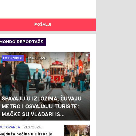
POŠALJI
MONDO REPORTAŽE
0
08.08.2026.
FOTO, VIDEO
SPAVAJU U IZLOZIMA, ČUVAJU
METRO I OSVAJAJU TURISTE:
MAČKE SU VLADARI IS...
0
PUTOVANJA
21.07.2026.
|
Najduža pećina u BiH krije