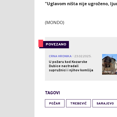
"Uglavom ništa nije ugroženo, ljudi
(MONDO)
POVEZANO
CRNA HRONIKA
23.02.2025.
|
U požaru kod Kozarske
Dubice nastradali
supružnici i njihov komšija
TAGOVI
POŽAR
TREBEVIĆ
SARAJEVO