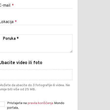
E-mail
*
Lokacija
*
Ubacite video ili foto
Možete da ubacite do 3 fotografije ili videa. Ne
smije biti više od 25 MB.
Pristajete na
pravila korišćenja
Mondo
portala.