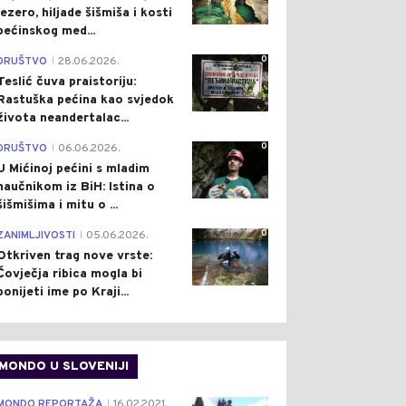
jezero, hiljade šišmiša i kosti
pećinskog med...
0
DRUŠTVO
28.06.2026.
|
Teslić čuva praistoriju:
Rastuška pećina kao svjedok
života neandertalac...
0
DRUŠTVO
06.06.2026.
|
U Mićinoj pećini s mladim
naučnikom iz BiH: Istina o
šišmišima i mitu o ...
0
ZANIMLJIVOSTI
05.06.2026.
|
Otkriven trag nove vrste:
Čovječja ribica mogla bi
ponijeti ime po Kraji...
MONDO U SLOVENIJI
4
MONDO REPORTAŽA
16.02.2021.
|