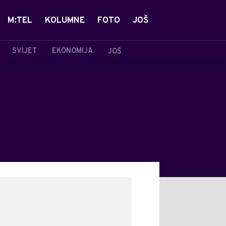
M:TEL
KOLUMNE
FOTO
JOŠ
SVIJET
EKONOMIJA
JOŠ