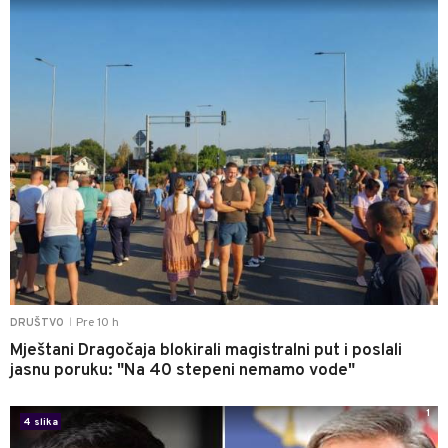
Pre 10 h
DRUŠTVO
|
Mještani Dragočaja blokirali magistralni put i poslali
jasnu poruku: "Na 40 stepeni nemamo vode"
1
4 slika