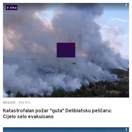
0
3 slika
Pre 9 h
REGION
|
Katastrofalan požar "guta" Deliblatsku peščaru:
Cijelo selo evakuisano
2