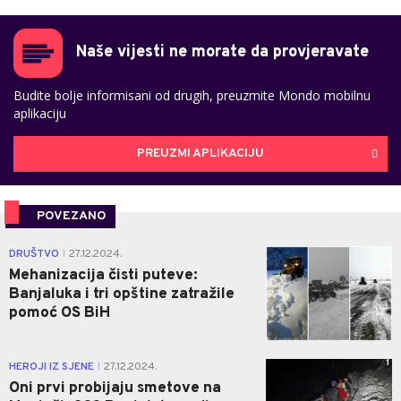
Naše vijesti ne morate da provjeravate
Budite bolje informisani od drugih, preuzmite Mondo mobilnu
aplikaciju
PREUZMI APLIKACIJU
POVEZANO
1
DRUŠTVO
27.12.2024.
|
Mehanizacija čisti puteve:
Banjaluka i tri opštine zatražile
pomoć OS BiH
1
HEROJI IZ SJENE
27.12.2024.
|
Oni prvi probijaju smetove na