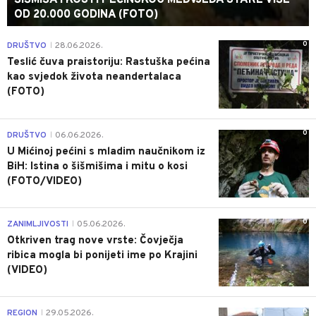
ŠIŠMIŠA I KOSTI PEĆINSKOG MEDVJEDA STARE VIŠE
OD 20.000 GODINA (FOTO)
0
DRUŠTVO
28.06.2026.
|
Teslić čuva praistoriju: Rastuška pećina
kao svjedok života neandertalaca
(FOTO)
0
DRUŠTVO
06.06.2026.
|
U Mićinoj pećini s mladim naučnikom iz
BiH: Istina o šišmišima i mitu o kosi
(FOTO/VIDEO)
0
ZANIMLJIVOSTI
05.06.2026.
|
Otkriven trag nove vrste: Čovječja
ribica mogla bi ponijeti ime po Krajini
(VIDEO)
0
REGION
29.05.2026.
|