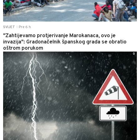
Pre 6 h
SVIJET
|
"Zahtijevamo protjerivanje Marokanaca, ovo je
invazija": Gradonačelnik španskog grada se obratio
oštrom porukom
0