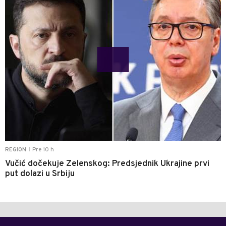
Pre 10 h
REGION
|
Vučić dočekuje Zelenskog: Predsjednik Ukrajine prvi
put dolazi u Srbiju