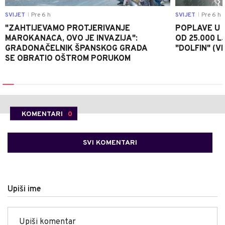
SVIJET
Pre 6 h
SVIJET
Pre 6 h
|
|
"ZAHTIJEVAMO PROTJERIVANJE
POPLAVE U K
MAROKANACA, OVO JE INVAZIJA":
OD 25.000 LJ
GRADONAČELNIK ŠPANSKOG GRADA
"DOLFIN" (V
SE OBRATIO OŠTROM PORUKOM
KOMENTARI
0
SVI KOMENTARI
Upiši ime