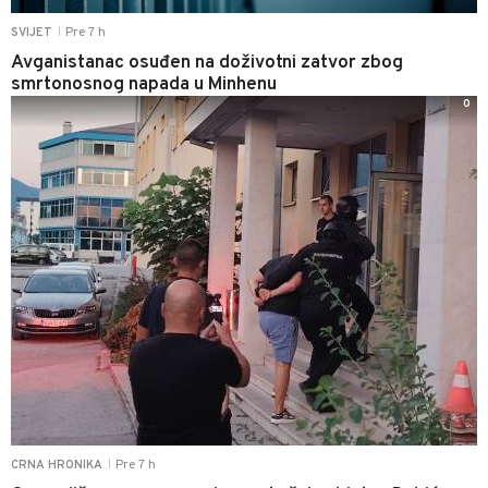
Pre 7 h
SVIJET
|
Avganistanac osuđen na doživotni zatvor zbog
smrtonosnog napada u Minhenu
0
Pre 7 h
CRNA HRONIKA
|