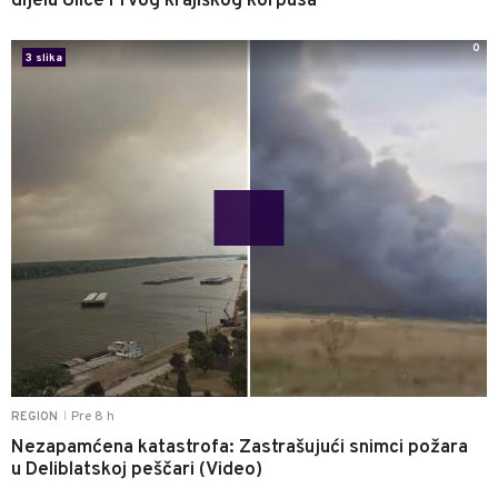
dijelu Ulice Prvog krajiškog korpusa
0
3 slika
Pre 8 h
REGION
|
Nezapamćena katastrofa: Zastrašujući snimci požara
u Deliblatskoj peščari (Video)