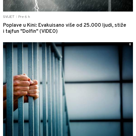
Pre 6 h
SVIJET
|
Poplave u Kini: Evakuisano više od 25.000 ljudi, stiže
i tajfun "Dolfin" (VIDEO)
0