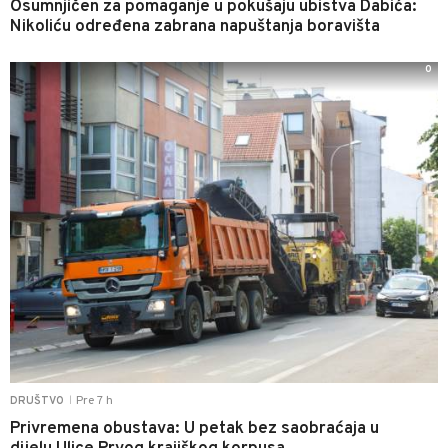
Osumnjičen za pomaganje u pokušaju ubistva Dabića:
Nikoliću određena zabrana napuštanja boravišta
0
Pre 7 h
DRUŠTVO
|
Privremena obustava: U petak bez saobraćaja u