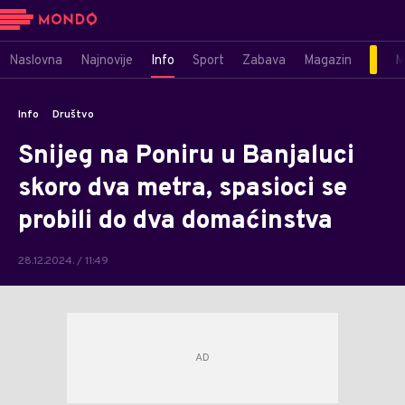
Naslovna
Najnovije
Info
Sport
Zabava
Magazin
M
Info
Društvo
Snijeg na Poniru u Banjaluci
skoro dva metra, spasioci se
probili do dva domaćinstva
28.12.2024. / 11:49