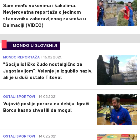
Sam među vukovima i šakalima:
Nevjerovatna reportaža o jedinom
stanovniku zaboravljenog zaseoka u
Dalmaciji (VIDEO)
MONDO U SLOVENIJI
4
MONDO REPORTAŽA
16.02.2021.
|
"Socijalističko čudo nostalgično za
Jugoslavijom": Velenje je izgubilo naziv,
ali je u duši ostalo Titovo!
1
OSTALI SPORTOVI
14.02.2021.
|
Vujović poslije poraza na debiju: Igrači
Borca kasno shvatili da mogu!
3
OSTALI SPORTOVI
14.02.2021.
|