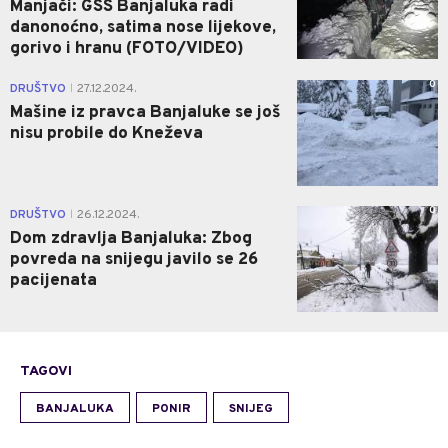
Manjači: GSS Banjaluka radi
danonoćno, satima nose lijekove,
gorivo i hranu (FOTO/VIDEO)
0
DRUŠTVO
27.12.2024.
|
Mašine iz pravca Banjaluke se još
nisu probile do Kneževa
0
DRUŠTVO
26.12.2024.
|
Dom zdravlja Banjaluka: Zbog
povreda na snijegu javilo se 26
pacijenata
TAGOVI
BANJALUKA
PONIR
SNIJEG