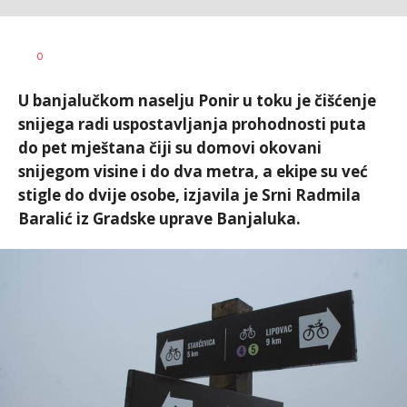
Željko
AUTOR
0
Svitlica
U banjalučkom naselju Ponir u toku je čišćenje
snijega radi uspostavljanja prohodnosti puta
do pet mještana čiji su domovi okovani
snijegom visine i do dva metra, a ekipe su već
stigle do dvije osobe, izjavila je Srni Radmila
Baralić iz Gradske uprave Banjaluka.