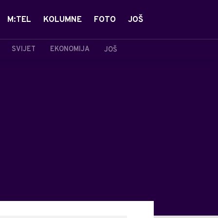
M:TEL
KOLUMNE
FOTO
JOŠ
SVIJET
EKONOMIJA
JOŠ