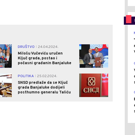
0
0
DRUŠTVO
24.04.2024.
|
Milošu Vučeviću uručen
Ključ grada, postao i
počasni građanin Banjaluke
0
1
POLITIKA
25.02.2024.
|
SNSD predlaže da se Ključ
grada Banjaluke dodijeli
posthumno generalu Taliću