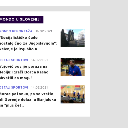
MONDO U SLOVENIJI
4
MONDO REPORTAŽA
16.02.2021.
|
"Socijalističko čudo
nostalgično za Jugoslavijom":
Velenje je izgubilo n...
1
OSTALI SPORTOVI
14.02.2021.
|
Vujović poslije poraza na
debiju: Igrači Borca kasno
shvatili da mogu!
3
OSTALI SPORTOVI
14.02.2021.
|
Borac potonuo, pa se vratio,
ali Gorenje dolazi u Banjaluku
sa "plus čet...