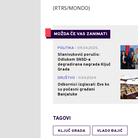
(RTRS/MONDO)
MOŽDA ĆE VAS ZANIMATI
POLITIKA
09.04.2025.
|
Stanivuković poručio:
Odlukom SNSD-a
degradirana nagrada Ključ
Grada
DRUŠTVO
11.04.2024.
|
Odbornici izglasali: Evo ko
su počasni građani
Banjaluke
TAGOVI
KLJUČ GRADA
VLADO ĐAJIĆ