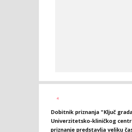
Nikolina
AUTOR
4
Damjanić
Dobitnik priznanja "Ključ gra
Univerzitetsko-kliničkog centr
priznanje predstavlja veliku čas