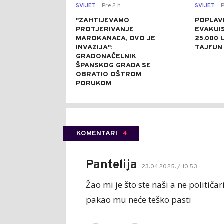
SVIJET
Pre 2 h
SVIJET
P
|
|
"ZAHTIJEVAMO
POPLAVE
PROTJERIVANJE
EVAKUI
MAROKANACA, OVO JE
25.000 L
INVAZIJA":
TAJFUN 
GRADONAČELNIK
ŠPANSKOG GRADA SE
OBRATIO OŠTROM
PORUKOM
KOMENTARI
4
Pantelija
23.04.2025. / 10:53
Žao mi je što ste naši a ne političar
pakao mu neće teško pasti