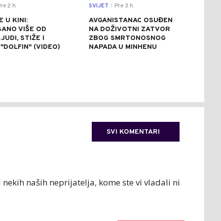
re 2 h
SVIJET
Pre 3 h
CRNA
|
 U KINI:
AVGANISTANAC OSUĐEN
OSU
SANO VIŠE OD
NA DOŽIVOTNI ZATVOR
POM
JUDI, STIŽE I
ZBOG SMRTONOSNOG
UBI
"DOLFIN" (VIDEO)
NAPADA U MINHENU
ODR
NAP
SVI KOMENTARI
i nekih naših neprijatelja, kome ste vi vladali ni