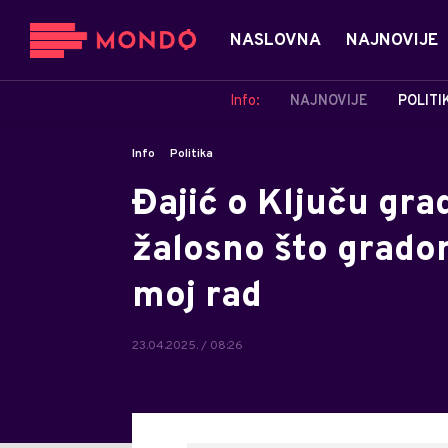
NASLOVNA
NAJNOVIJE
Info:
NAJNOVIJE
POLITI
Info
Politika
Đajić o Ključu grad
žalosno što grado
moj rad
23.04.2025. / 08:26