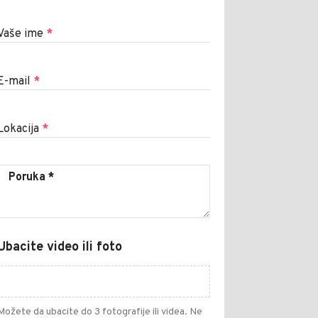
Vaše ime
*
E-mail
*
Lokacija
*
Ubacite video ili foto
Možete da ubacite do 3 fotografije ili videa. Ne