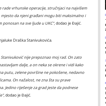
se rade vrhunske operacije, stručnjaci na najvišem
o mjesto da njeni građani mogu biti maksimalno i
m ponosan na sve ljude u UKC",
dodao je Đajić.
jaluke Draška Stanivukovića.
 Stanivuković nije prepoznao moj rad. On zato
nastavljam dalje, a on neka se okrene i vidi kako
 na putu, zelene površine ne pokošene, nedavno
icama. On nažalost, ne zna šta su prave
na. Јedino riješenje za grad jeste da podnese
e",
dodao je Đajić.