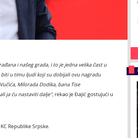
đana i našeg grada, i to je jedna velika čast u
 biti u timu ljudi koji su dobijali ovu nagradu
učića, Milorada Dodika, bana Tise
li ja ću nastaviti dalje",
rekao je Đajić gostujući u
UKC Republike Srpske.