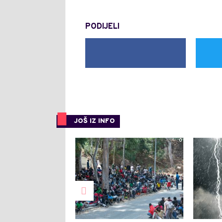
PODIJELI
JOŠ IZ INFO
0