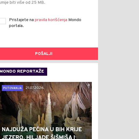
smije biti više od 25 MB.
Pristajete na
pravila korišćenja
Mondo
portala.
POŠALJI
MONDO REPORTAŽE
0
21.07.2026.
PUTOVANJA
NAJDUŽA PEĆINA U BIH KRIJE
JEZERO, HILJADE ŠIŠMIŠA I