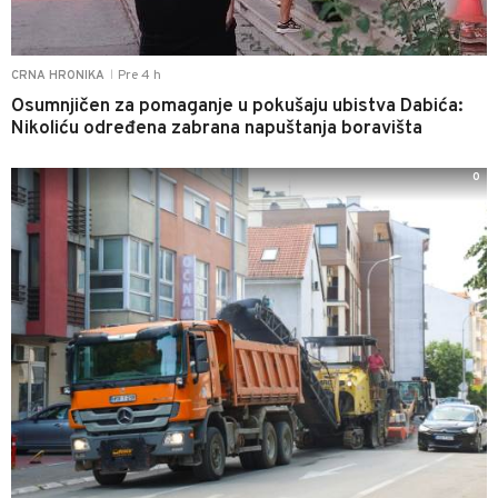
Pre 4 h
CRNA HRONIKA
|
Osumnjičen za pomaganje u pokušaju ubistva Dabića:
Nikoliću određena zabrana napuštanja boravišta
0