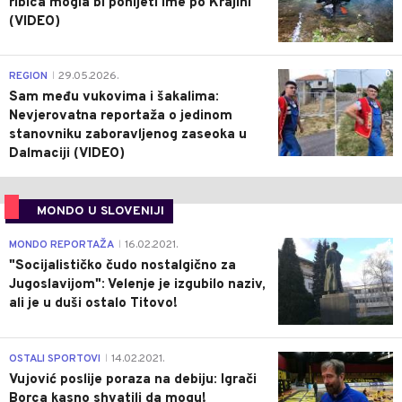
ribica mogla bi ponijeti ime po Krajini
(VIDEO)
0
REGION
29.05.2026.
|
Sam među vukovima i šakalima:
Nevjerovatna reportaža o jedinom
stanovniku zaboravljenog zaseoka u
Dalmaciji (VIDEO)
MONDO U SLOVENIJI
4
MONDO REPORTAŽA
16.02.2021.
|
"Socijalističko čudo nostalgično za
Jugoslavijom": Velenje je izgubilo naziv,
ali je u duši ostalo Titovo!
1
OSTALI SPORTOVI
14.02.2021.
|
Vujović poslije poraza na debiju: Igrači
Borca kasno shvatili da mogu!