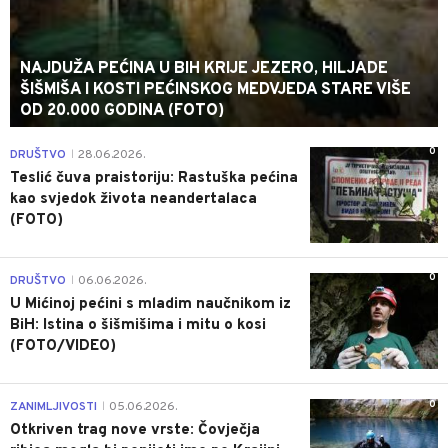
NAJDUŽA PEĆINA U BIH KRIJE JEZERO, HILJADE
ŠIŠMIŠA I KOSTI PEĆINSKOG MEDVJEDA STARE VIŠE
OD 20.000 GODINA (FOTO)
0
DRUŠTVO
28.06.2026.
|
Teslić čuva praistoriju: Rastuška pećina
kao svjedok života neandertalaca
(FOTO)
0
DRUŠTVO
06.06.2026.
|
U Mićinoj pećini s mladim naučnikom iz
BiH: Istina o šišmišima i mitu o kosi
(FOTO/VIDEO)
0
ZANIMLJIVOSTI
05.06.2026.
|
Otkriven trag nove vrste: Čovječja