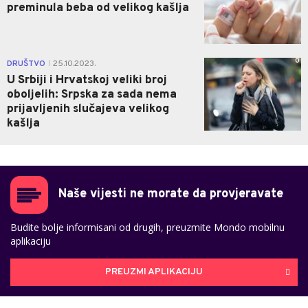
preminula beba od velikog kašlja
0
DRUŠTVO
25.10.2023.
|
U Srbiji i Hrvatskoj veliki broj
oboljelih: Srpska za sada nema
prijavljenih slučajeva velikog
kašlja
Naše vijesti ne morate da provjeravate
Budite bolje informisani od drugih, preuzmite Mondo mobilnu
aplikaciju
PREUZMI APLIKACIJU