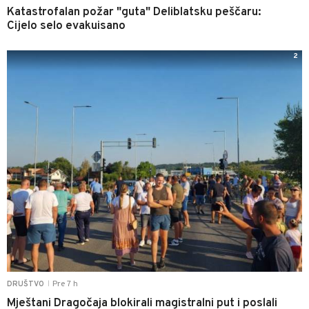
Katastrofalan požar "guta" Deliblatsku peščaru:
Cijelo selo evakuisano
2
Pre 7 h
DRUŠTVO
|
Mještani Dragočaja blokirali magistralni put i poslali