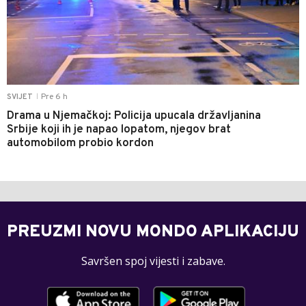
Pre 6 h
SVIJET
|
Drama u Njemačkoj: Policija upucala državljanina
Srbije koji ih je napao lopatom, njegov brat
automobilom probio kordon
PREUZMI NOVU MONDO APLIKACIJU
Savršen spoj vijesti i zabave.