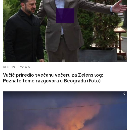
Pre 4 h
REGION
|
Vučić priredio svečanu večeru za Zelenskog:
Poznate teme razgovora u Beogradu (Foto)
0