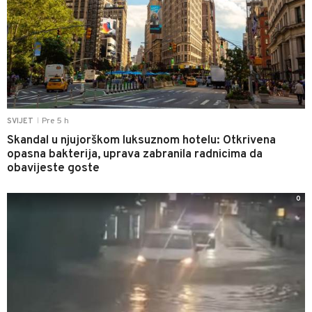
Pre 5 h
SVIJET
|
Skandal u njujorškom luksuznom hotelu: Otkrivena
opasna bakterija, uprava zabranila radnicima da
obavijeste goste
0