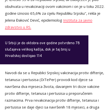
obuhvata u revakcinaciji ovom vakcinom i on je u toku 2022.
godine iznosio 65,6% za cijelu Republiku Srpsku", rekla je
Jelena Đaković Dević, epidemiolog
Instituta za javno
zdravstvo u RS.
U Srbiji je do oktobra ove godine potvrđeno 78
slučajeva velikog kašlja, dok je taj broj u
Hrvatskoj dostigao 114
Navodi da se u Republici Srpskoj vakcinacija protiv difterije,
tetanusa i pertusisa (DiTePer) provodi kod djece sa
navršena dva mjeseca života, davanjem tri doze vakcine
protiv difterije, tetanusa i pertusisa u preporučenim
razmacima. Prva revakcinacija protiv difterije, tetanusa i
pertusisa se daje djeci sa navršenih 18 mjeseci, a druga