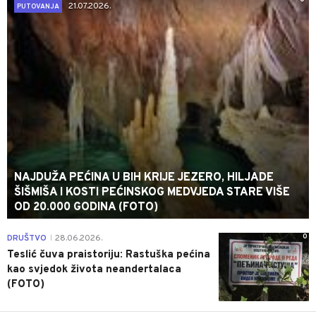
21.07.2026.
PUTOVANJA
NAJDUŽA PEĆINA U BIH KRIJE JEZERO, HILJADE
ŠIŠMIŠA I KOSTI PEĆINSKOG MEDVJEDA STARE VIŠE
OD 20.000 GODINA (FOTO)
0
DRUŠTVO
28.06.2026.
|
Teslić čuva praistoriju: Rastuška pećina
kao svjedok života neandertalaca
(FOTO)