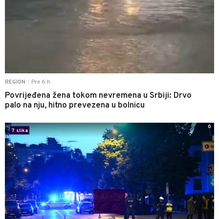
Pre 6 h
REGION
|
Povrijeđena žena tokom nevremena u Srbiji: Drvo
palo na nju, hitno prevezena u bolnicu
0
7 slika