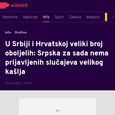
Naslovna
Najnovije
Info
Sport
Zabava
Magazin
M
Info
Društvo
U Srbiji i Hrvatskoj veliki broj
oboljelih: Srpska za sada nema
prijavljenih slučajeva velikog
kašlja
25.10.2023. / 13:54