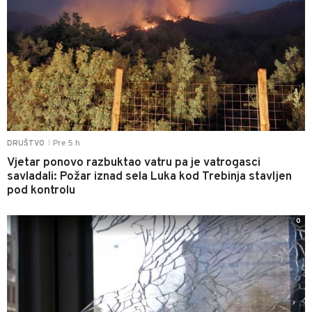
Pre 5 h
DRUŠTVO
|
Vjetar ponovo razbuktao vatru pa je vatrogasci
savladali: Požar iznad sela Luka kod Trebinja stavljen
pod kontrolu
0