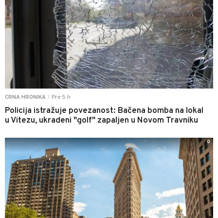
Pre 5 h
CRNA HRONIKA
|
Policija istražuje povezanost: Bačena bomba na lokal
u Vitezu, ukradeni "golf" zapaljen u Novom Travniku
0