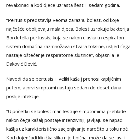
revakcinacija kod djece uzrasta šest ili sedam godina.
“Pertusis predstavlja veoma zaraznu bolest, od koje
najčešće obolijevaju mala djeca. Bolest uzrokuje bakterija
Bordetella pertussis, koja se nakon ulaska u respiratorni
sistem domaćina razmnožava i stvara toksine, usljed čega
nastaje oštećenje respiratorne sluznice”, objasnila je
Đaković Dević.
Navodi da se pertusis ili veliki kašalj prenosi kapljičnim
putem, a prvi simptomi nastaju sedam do deset dana
poslije infekcije.
“U početku se bolest manifestuje simptomima prehlade
nakon čega kašalj postaje intenzivniji, javljaju se napadi
kašlja uz karakteristično zacjenjivanje naročito u toku noći.
Kod dojenčadi klinička slika nije tipična, može da se javi i