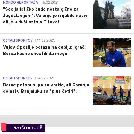
4
MONDO REPORTAŽA
16.02.2021.
|
"Socijalističko čudo nostalgično za
Jugoslavijom": Velenje je izgubilo naziv,
ali je u duši ostalo Titovo!
1
OSTALI SPORTOVI
14.02.2021.
|
Vujović poslije poraza na debiju: Igrači
Borca kasno shvatili da mogu!
3
OSTALI SPORTOVI
14.02.2021.
|
Borac potonuo, pa se vratio, ali Gorenje
dolazi u Banjaluku sa "plus četiri"!
PROČITAJ JOŠ