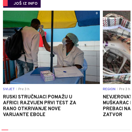
JOŠ IZ INFO
0
SVIJET
Pre 3 h
REGION
Pre 3 h
|
|
RUSKI STRUČNJACI POMAŽU U
NEVJEROVATA
AFRICI: RAZVIJEN PRVI TEST ZA
MUŠKARAC H
RANO OTKRIVANJE NOVE
PREBACI NA
VARIJANTE EBOLE
ZATVOR