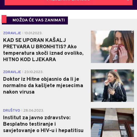
MOŽDA ĆE VAS ZANIMATI
0
ZDRAVLJE
13.01.2023.
|
KAD SE UPORAN KAŠALJ
PRETVARA U BRONHITIS? Ako
temperatura skoči iznad ovoliko,
HITNO KOD LJEKARA
0
ZDRAVLJE
23.10.2023.
|
Doktor iz Hitne objasnio da li je
normalno da kašljete mjesecima
nakon virusa
0
DRUŠTVO
28.06.2023.
|
Institut za javno zdravstvo:
Besplatno testiranje i
savjetovanje o HIV-u i hepatitisu