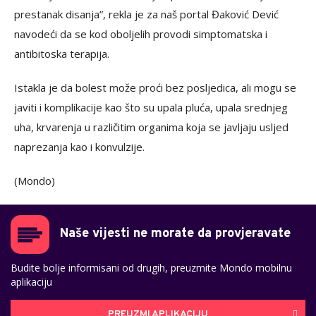
prestanak disanja”, rekla je za naš portal Đaković Dević
navodeći da se kod oboljelih provodi simptomatska i
antibitoska terapija.
Istakla je da bolest može proći bez posljedica, ali mogu se
javiti i komplikacije kao što su upala pluća, upala srednjeg
uha, krvarenja u različitim organima koja se javljaju usljed
naprezanja kao i konvulzije.
(Mondo)
Naše vijesti ne morate da provjeravate
Budite bolje informisani od drugih, preuzmite Mondo mobilnu
aplikaciju
PREUZMI APLIKACIJU