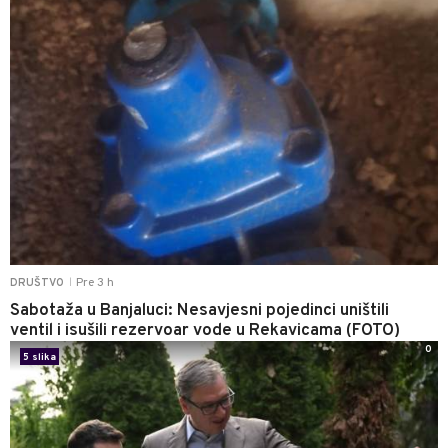
Pre 3 h
DRUŠTVO
|
Sabotaža u Banjaluci: Nesavjesni pojedinci uništili
ventil i isušili rezervoar vode u Rekavicama (FOTO)
0
5 slika