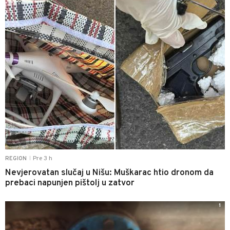
Pre 3 h
REGION
|
Nevjerovatan slučaj u Nišu: Muškarac htio dronom da
prebaci napunjen pištolj u zatvor
1