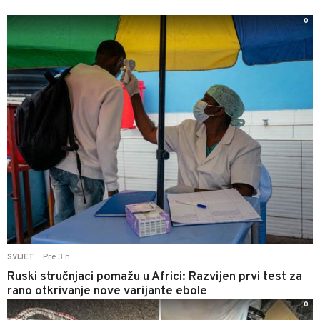
0
Pre 3 h
SVIJET
|
Ruski stručnjaci pomažu u Africi: Razvijen prvi test za
rano otkrivanje nove varijante ebole
0