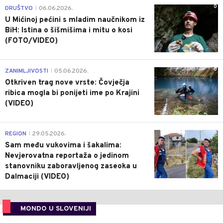
0
DRUŠTVO
06.06.2026.
|
U Mićinoj pećini s mladim naučnikom iz
BiH: Istina o šišmišima i mitu o kosi
(FOTO/VIDEO)
0
ZANIMLJIVOSTI
05.06.2026.
|
Otkriven trag nove vrste: Čovječja
ribica mogla bi ponijeti ime po Krajini
(VIDEO)
0
REGION
29.05.2026.
|
Sam među vukovima i šakalima:
Nevjerovatna reportaža o jedinom
stanovniku zaboravljenog zaseoka u
Dalmaciji (VIDEO)
MONDO U SLOVENIJI