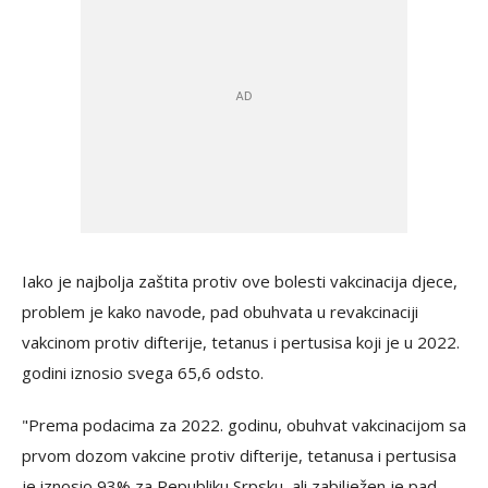
Iako je najbolja zaštita protiv ove bolesti vakcinacija djece,
problem je kako navode, pad obuhvata u revakcinaciji
vakcinom protiv difterije, tetanus i pertusisa koji je u 2022.
godini iznosio svega 65,6 odsto.
"Prema podacima za 2022. godinu, obuhvat vakcinacijom sa
prvom dozom vakcine protiv difterije, tetanusa i pertusisa
je iznosio 93% za Republiku Srpsku, ali zabilježen je pad