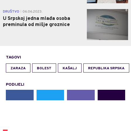
0
DRUŠTVO
06.06.2023.
|
U Srpskoj jedna mlađa osoba
preminula od mišje groznice
TAGOVI
ZARAZA
BOLEST
KAŠALJ
REPUBLIKA SRPSKA
PODIJELI