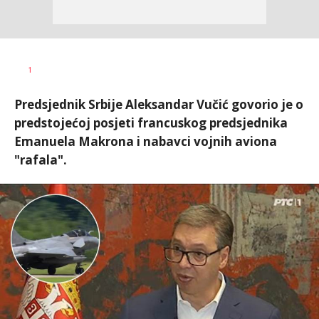
Dragana
AUTOR
1
Božić
Predsjednik Srbije Aleksandar Vučić govorio je o
predstojećoj posjeti francuskog predsjednika
Emanuela Makrona i nabavci vojnih aviona
"rafala".