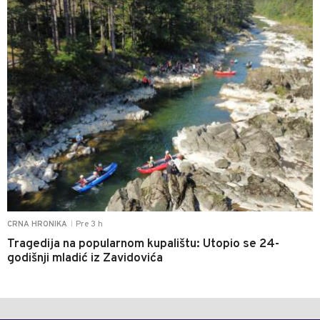
Pre 3 h
CRNA HRONIKA
|
Tragedija na popularnom kupalištu: Utopio se 24-
godišnji mladić iz Zavidovića