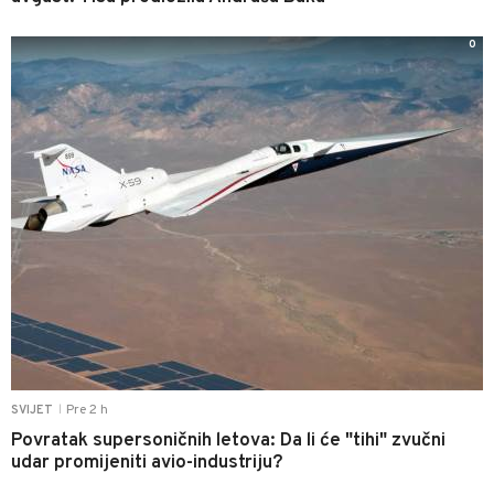
0
Pre 2 h
SVIJET
|
Povratak supersoničnih letova: Da li će "tihi" zvučni
udar promijeniti avio-industriju?