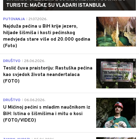
TURISTE: MAČKE SU VLADARI ISTANBULA
0
PUTOVANJA
21.07.2026.
|
Najduža pećina u BiH krije jezero,
hiljade šišmiša i kosti pećinskog
medvjeda stare više od 20.000 godina
(Foto)
0
DRUŠTVO
28.06.2026.
|
Teslić čuva praistoriju: Rastuška pećina
kao svjedok života neandertalaca
(FOTO)
0
DRUŠTVO
06.06.2026.
|
U Mićinoj pećini s mladim naučnikom iz
BiH: Istina o šišmišima i mitu o kosi
(FOTO/VIDEO)
0