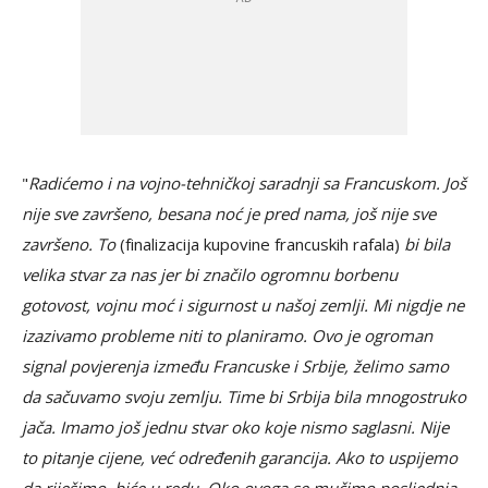
"
Radićemo i na vojno-tehničkoj saradnji sa Francuskom. Još
nije sve završeno, besana noć je pred nama, još nije sve
završeno. To
(finalizacija kupovine francuskih rafala)
bi bila
velika stvar za nas jer bi značilo ogromnu borbenu
gotovost, vojnu moć i sigurnost u našoj zemlji. Mi nigdje ne
izazivamo probleme niti to planiramo. Ovo je ogroman
signal povjerenja između Francuske i Srbije, želimo samo
da sačuvamo svoju zemlju. Time bi Srbija bila mnogostruko
jača. Imamo još jednu stvar oko koje nismo saglasni. Nije
to pitanje cijene, već određenih garancija. Ako to uspijemo
da riješimo, biće u redu. Oko ovoga se mučimo posljednja