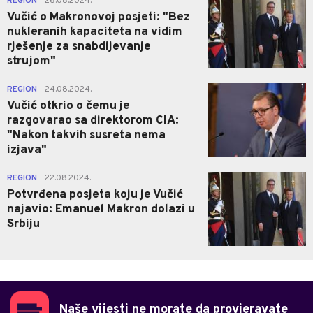
REGION
26.08.2024.
|
Vučić o Makronovoj posjeti: "Bez
nukleranih kapaciteta na vidim
rješenje za snabdijevanje
strujom"
1
REGION
24.08.2024.
|
Vučić otkrio o čemu je
razgovarao sa direktorom CIA:
"Nakon takvih susreta nema
izjava"
1
REGION
22.08.2024.
|
Potvrđena posjeta koju je Vučić
najavio: Emanuel Makron dolazi u
Srbiju
Naše vijesti ne morate da provjeravate