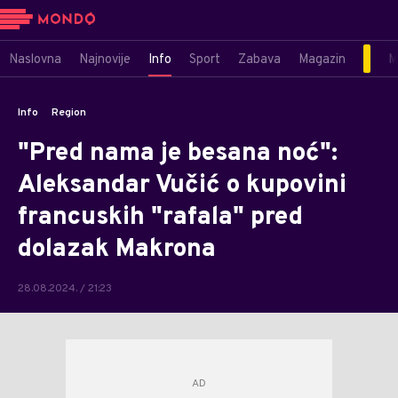
Naslovna
Najnovije
Info
Sport
Zabava
Magazin
M
Info
Region
"Pred nama je besana noć":
Aleksandar Vučić o kupovini
francuskih "rafala" pred
dolazak Makrona
28.08.2024. / 21:23