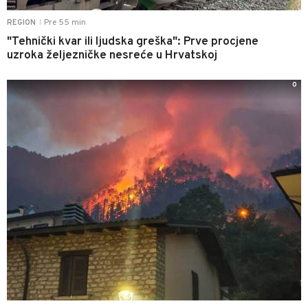
Pre 55 min
REGION
|
"Tehnički kvar ili ljudska greška": Prve procjene
uzroka željezničke nesreće u Hrvatskoj
0