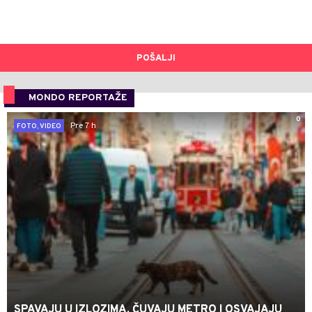
POŠALJI
MONDO REPORTAŽE
0
Pre 7 h
FOTO, VIDEO
SPAVAJU U IZLOZIMA, ČUVAJU METRO I OSVAJAJU