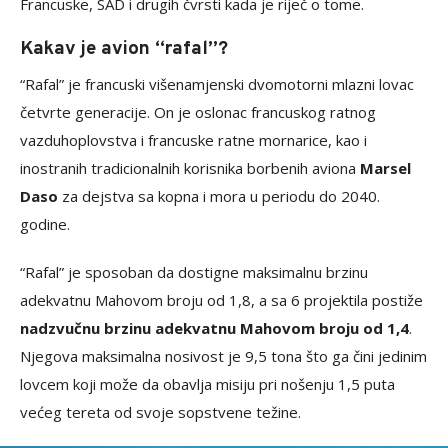
Francuske, SAD i drugih čvrsti kada je riječ o tome.
Kakav je avion “rafal”?
“Rafal” je francuski višenamjenski dvomotorni mlazni lovac
četvrte generacije. On je oslonac francuskog ratnog
vazduhoplovstva i francuske ratne mornarice, kao i
inostranih tradicionalnih korisnika borbenih aviona
Marsel
Daso
za dejstva sa kopna i mora u periodu do 2040.
godine.
“Rafal” je sposoban da dostigne maksimalnu brzinu
adekvatnu Mahovom broju od 1,8, a sa 6 projektila postiže
nadzvučnu brzinu adekvatnu Mahovom broju od 1,4
.
Njegova maksimalna nosivost je 9,5 tona što ga čini jedinim
lovcem koji može da obavlja misiju pri nošenju 1,5 puta
većeg tereta od svoje sopstvene težine.