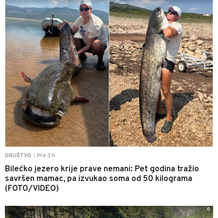
Pre 3 h
DRUŠTVO
|
Bilećko jezero krije prave nemani: Pet godina tražio
savršen mamac, pa izvukao soma od 50 kilograma
(FOTO/VIDEO)
0