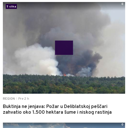
0
5 slika
Pre 2 h
REGION
|
Buktinja ne jenjava: Požar u Deliblatskoj peščari
zahvatio oko 1.500 hektara šume i niskog rastinja
0