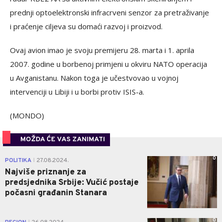
prednji optoelektronski infracrveni senzor za pretraživanje
i praćenje ciljeva su domaći razvoj i proizvod.
Ovaj avion imao je svoju premijeru 28. marta i 1. aprila
2007. godine u borbenoj primjeni u okviru NATO operacija
u Avganistanu. Nakon toga je učestvovao u vojnoj
intervenciji u Libiji i u borbi protiv ISIS-a.
(MONDO)
MOŽDA ĆE VAS ZANIMATI
0
POLITIKA
27.08.2024.
|
Najviše priznanje za
predsjednika Srbije: Vučić postaje
počasni građanin Stanara
0