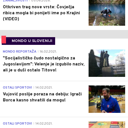
ZANIMLJIVOSTI
05.06.2026.
|
Otkriven trag nove vrste: Čovječja
ribica mogla bi ponijeti ime po Krajini
(VIDEO)
MONDO U SLOVENIJI
4
MONDO REPORTAŽA
16.02.2021.
|
"Socijalističko čudo nostalgično za
Jugoslavijom": Velenje je izgubilo naziv,
ali je u duši ostalo Titovo!
1
OSTALI SPORTOVI
14.02.2021.
|
Vujović poslije poraza na debiju: Igrači
Borca kasno shvatili da mogu!
3
OSTALI SPORTOVI
14.02.2021.
|