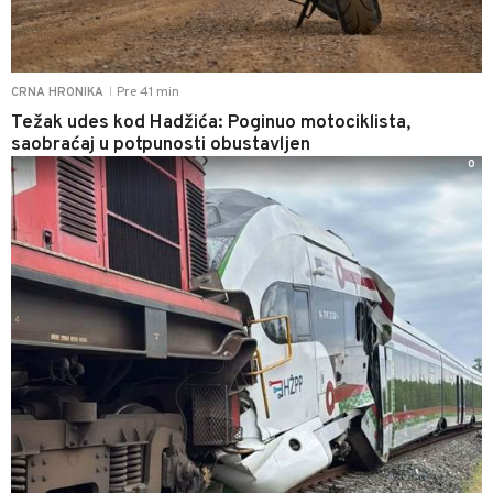
Pre 41 min
CRNA HRONIKA
|
Težak udes kod Hadžića: Poginuo motociklista,
saobraćaj u potpunosti obustavljen
0