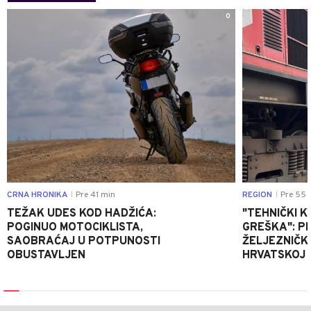
0
CRNA HRONIKA
Pre 41 min
REGION
Pre 55 
|
|
TEŽAK UDES KOD HADŽIĆA:
"TEHNIČKI K
POGINUO MOTOCIKLISTA,
GREŠKA": P
SAOBRAĆAJ U POTPUNOSTI
ŽELJEZNIČK
OBUSTAVLJEN
HRVATSKOJ