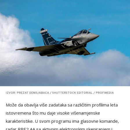
IZVOR: PREZAT DENIS/ABACA / SHUTTERSTOCK EDITORIAL / PROFIMEDIA
Može da obavlja više zadataka sa različitim profilima leta
istovremena što mu daje visoke višenamjenske
karakteristike. U svom programu ima glasovne komande,
radar RBE2 AA sa aktivnim elektronskim skeniranjem i