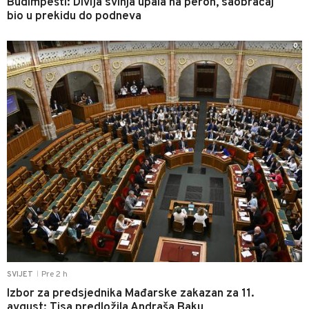
Budimpešti: Divlja svinja upala na peron, saobraćaj
bio u prekidu do podneva
0
Pre 2 h
SVIJET
|
Izbor za predsjednika Mađarske zakazan za 11.
avgust: Tisa predložila Andraša Baku