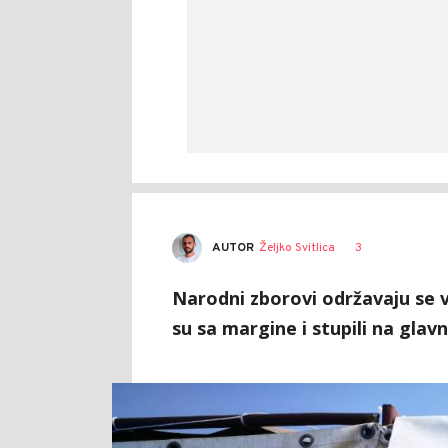
AUTOR
Željko Svitlica
3
Narodni zborovi održavaju se vi
su sa margine i stupili na glav