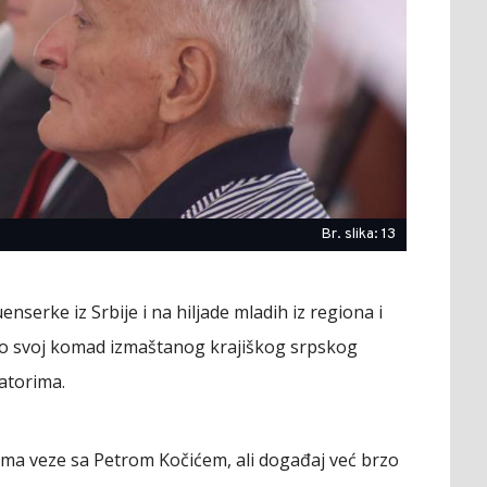
Br. slika: 13
nserke iz Srbije i na hiljade mladih iz regiona i
 po svoj komad izmaštanog krajiškog srpskog
šatorima.
ma veze sa Petrom Kočićem, ali događaj već brzo