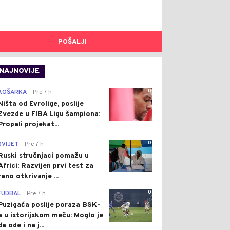
POŠALJI
NAJNOVIJE
0
KOŠARKA
Pre 7 h
|
Ništa od Evrolige, poslije
Zvezde u FIBA Ligu šampiona:
Propali projekat...
0
SVIJET
Pre 7 h
|
Ruski stručnjaci pomažu u
Africi: Razvijen prvi test za
rano otkrivanje ...
0
FUDBAL
Pre 7 h
|
Puzigaća poslije poraza BSK-
a u istorijskom meču: Moglo je
da ode i na j...