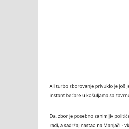
Ali turbo zborovanje privuklo je jo
instant bećare u košuljama sa zavrn
Da, zbor je posebno zanimljiv političa
radi, a sadržaj nastao na Manjači - v