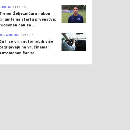
0
FUDBAL
Pre 7 h
|
Trener Željezničara nakon
trijumfa na startu prvenstva:
"Poseban dan za ...
0
AUTOMOBILI
Pre 7 h
|
Da li se crni automobili više
zagrijavaju na vrućinama:
Automehaničar sa...