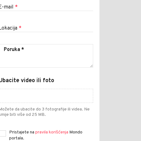
E-mail
*
Lokacija
*
Ubacite video ili foto
Možete da ubacite do 3 fotografije ili videa. Ne
smije biti više od 25 MB.
Pristajete na
pravila korišćenja
Mondo
portala.