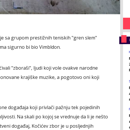
e sa grupom prestižnih teniskih "gren slem"
ćima sigurno bi bio Vimbldon.
vali "zboraši", ljudi koji vole ovakve narodne
onovane krajiške muzike, a pogotovo oni koji
zone događaja koji privlači pažnju tek pojedinih
jivosti. Na skali po kojoj se vrednuje da li je nešto
uštveni događaj, Kočićev zbor je u posljednjih