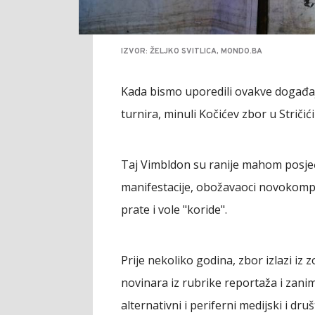
IZVOR: ŽELJKO SVITLICA, MONDO.BA
Kada bismo uporedili ovakve događaj
turnira, minuli Kočićev zbor u Striči
Taj Vimbldon su ranije mahom posjeći
manifestacije, obožavaoci novokomp
prate i vole "koride".
Prije nekoliko godina, zbor izlazi iz 
novinara iz rubrike reportaža i zaniml
alternativni i periferni medijski i dr