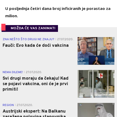
U posljednja četiri dana broj inficiranih je porastao za
milion.
MOŽDA ĆE VAS ZANIMATI
0
ZNA NEŠTO ŠTO DRUGI NE ZNAJU?
27.07.2020.
|
Fauči: Evo kada će doći vakcina
0
NEMA DILEME!
27.07.2020.
|
Svi drugi moraju da čekaju! Kad
se pojavi vakcina, oni će je prvi
primiti!
1
REGION
27.07.2020.
|
Austrijski ekspert: Na Balkanu
zaražena polovina stanovnika