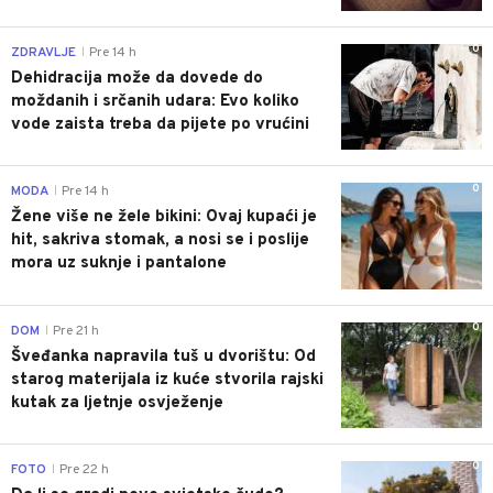
0
ZDRAVLJE
Pre 14 h
|
Dehidracija može da dovede do
moždanih i srčanih udara: Evo koliko
vode zaista treba da pijete po vrućini
0
MODA
Pre 14 h
|
Žene više ne žele bikini: Ovaj kupaći je
hit, sakriva stomak, a nosi se i poslije
mora uz suknje i pantalone
0
DOM
Pre 21 h
|
Šveđanka napravila tuš u dvorištu: Od
starog materijala iz kuće stvorila rajski
kutak za ljetnje osvježenje
0
FOTO
Pre 22 h
|