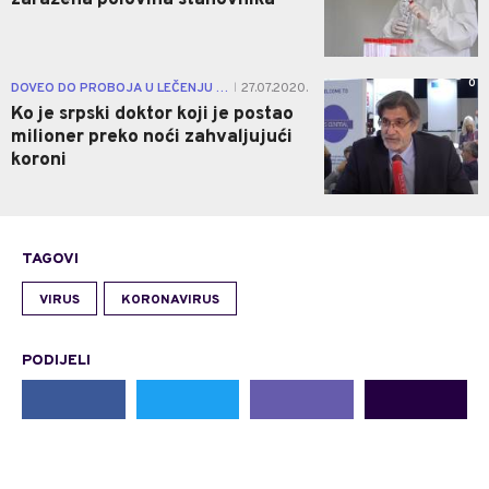
0
DOVEO DO PROBOJA U LEČENJU COVID-19
27.07.2020.
|
Ko je srpski doktor koji je postao
milioner preko noći zahvaljujući
koroni
TAGOVI
VIRUS
KORONAVIRUS
PODIJELI