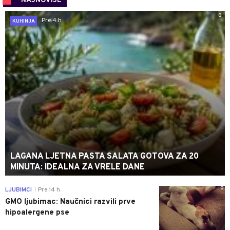
NAJNOVIJE
0
Pre 4 h
KUHINJA
LAGANA LJETNA PASTA SALATA GOTOVA ZA 20
MINUTA: IDEALNA ZA VRELE DANE
0
LJUBIMCI
Pre 14 h
|
GMO ljubimac: Naučnici razvili prve
hipoalergene pse