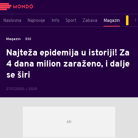
Naslovna
Najnovije
Info
Sport
Zabava
Magazin
M
Magazin
Stil
Najteža epidemija u istoriji! Za
4 dana milion zaraženo, i dalje
se širi
27.07.2020. / 20:21