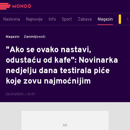
Naslovna
Najnovije
Info
Sport
Zabava
Magazin
M
Magazin
Zanimljivosti
"Ako se ovako nastavi,
odustaću od kafe": Novinarka
nedjelju dana testirala piće
koje zovu najmoćnijim
26.01.2025. / 21:37