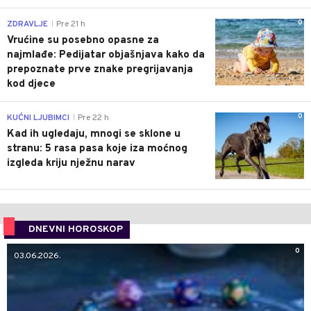
0
ZDRAVLJE
Pre 21 h
|
Vrućine su posebno opasne za
najmlađe: Pedijatar objašnjava kako da
prepoznate prve znake pregrijavanja
kod djece
0
KUĆNI LJUBIMCI
Pre 22 h
|
Kad ih ugledaju, mnogi se sklone u
stranu: 5 rasa pasa koje iza moćnog
izgleda kriju nježnu narav
DNEVNI HOROSKOP
0
03.06.2026.