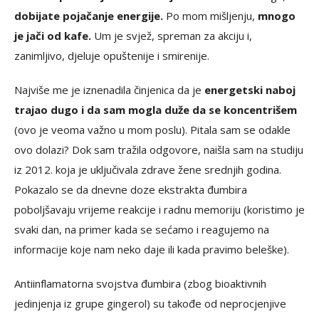
dobijate pojačanje energije.
Po mom mišljenju,
mnogo
je jači od kafe.
Um je svjež, spreman za akciju i,
zanimljivo, djeluje opuštenije i smirenije.
Najviše me je iznenadila činjenica da je
energetski naboj
trajao dugo i da sam mogla duže da se koncentrišem
(ovo je veoma važno u mom poslu). Pitala sam se odakle
ovo dolazi? Dok sam tražila odgovore, naišla sam na studiju
iz 2012. koja je uključivala zdrave žene srednjih godina.
Pokazalo se da dnevne doze ekstrakta đumbira
poboljšavaju vrijeme reakcije i radnu memoriju (koristimo je
svaki dan, na primer kada se sećamo i reagujemo na
informacije koje nam neko daje ili kada pravimo beleške).
Antiinflamatorna svojstva đumbira (zbog bioaktivnih
jedinjenja iz grupe gingerol) su takođe od neprocjenjive