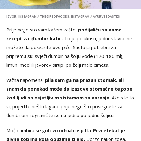
IZVOR: INSTAGRAM / THEGIFTOFGOODS, INSTAGRAM / AYURVEZDASTES
Prije nego što vam kažem zašto,
podijeliću sa vama
recept za 'đumbir kafu'.
To je po ukusu, jednostavno ne
možete da pokvarite ovo piće. Sastojci potrebni za
pripremu su: svježi đumbir na šolju vode (120-180 ml),
limun, med ili javorov sirup, po želji malo cimeta.
Važna napomena:
pila sam ga na prazan stomak, ali
znam da ponekad može da izazove stomačne tegobe
kod ljudi sa osjetljivim sistemom za varenje.
Ako ste to
vi, pojedite nešto lagano prije nego što posegnete za
đumbirom i ograničite se na jednu po jednu šoljicu.
Moć đumbira se gotovo odmah osjetila.
Prvi efekat je
divna toplina koja obuzima tijelo.
Ubrzo nakon toga,