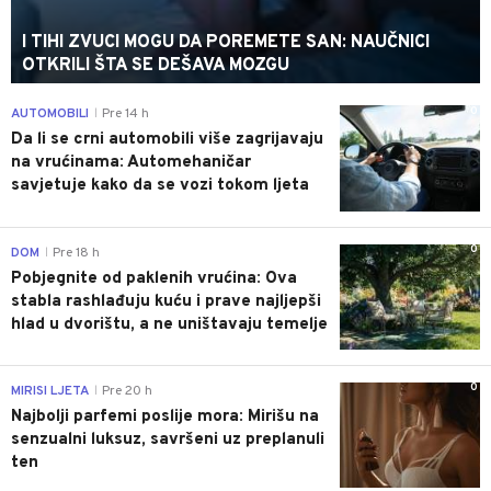
I TIHI ZVUCI MOGU DA POREMETE SAN: NAUČNICI
OTKRILI ŠTA SE DEŠAVA MOZGU
0
AUTOMOBILI
Pre 14 h
|
Da li se crni automobili više zagrijavaju
na vrućinama: Automehaničar
savjetuje kako da se vozi tokom ljeta
0
DOM
Pre 18 h
|
Pobjegnite od paklenih vrućina: Ova
stabla rashlađuju kuću i prave najljepši
hlad u dvorištu, a ne uništavaju temelje
0
MIRISI LJETA
Pre 20 h
|
Najbolji parfemi poslije mora: Mirišu na
senzualni luksuz, savršeni uz preplanuli
ten