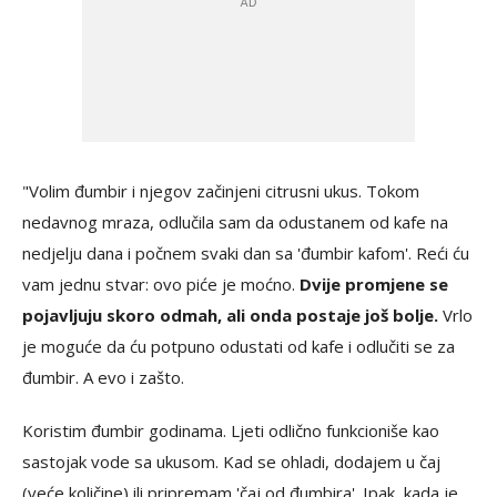
"Volim đumbir i njegov začinjeni citrusni ukus. Tokom
nedavnog mraza, odlučila sam da odustanem od kafe na
nedjelju dana i počnem svaki dan sa 'đumbir kafom'. Reći ću
vam jednu stvar: ovo piće je moćno.
Dvije promjene se
pojavljuju skoro odmah, ali onda postaje još bolje.
Vrlo
je moguće da ću potpuno odustati od kafe i odlučiti se za
đumbir. A evo i zašto.
Koristim đumbir godinama. Ljeti odlično funkcioniše kao
sastojak vode sa ukusom. Kad se ohladi, dodajem u čaj
(veće količine) ili pripremam 'čaj od đumbira'. Ipak, kada je