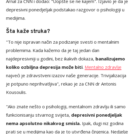
Arnal za CNN i dodao: "Uopšte se ne kajem". Izjavio je da je
depresivni ponedjeljak podstakao razgovor o psihologiji u
medijima.
Šta kaže struka?
"To nije ispravan način za podizanje svesti o mentalnim
problemima. Kada kažemo da je taj jedan dan
najdepresivniji u godini, bez ikakvih dokaza,
banalizujemo
koliko ozbiljna depresija može biti
.
Mentalno zdravlje
najveći je zdravstveni izazov naše generacije. Trivijalizacija
je potpuno neprihvatljiva", rekao je za CNN dr Antonis
Kousoulis.
"Ako znate nešto o psihologiji, mentalnom zdravlju ili samo
funkcionisanju stvarnog svijeta,
depresivni ponedjeljak
nema apsolutno nikakvog smisla.
Ipak, dugi niz godina
prati se u medijima kao da je to utvrđena činjenica. Nedjelje