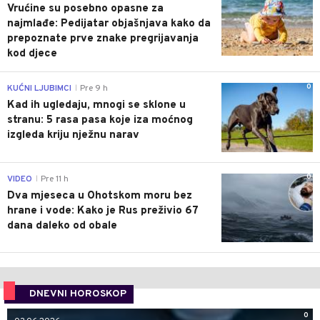
Vrućine su posebno opasne za
najmlađe: Pedijatar objašnjava kako da
prepoznate prve znake pregrijavanja
kod djece
0
KUĆNI LJUBIMCI
Pre 9 h
|
Kad ih ugledaju, mnogi se sklone u
stranu: 5 rasa pasa koje iza moćnog
izgleda kriju nježnu narav
0
VIDEO
Pre 11 h
|
Dva mjeseca u Ohotskom moru bez
hrane i vode: Kako je Rus preživio 67
dana daleko od obale
DNEVNI HOROSKOP
0