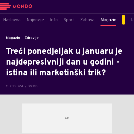
Naslovna
Najnovije
Info
Sport
Zabava
Magazin
M
Magazin
Zdravlje
Treći ponedjeljak u januaru je
najdepresivniji dan u godini -
istina ili marketinški trik?
15.01.2024. / 09:08