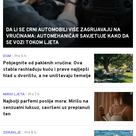
DA LI SE CRNI AUTOMOBILI VIŠE ZAGRIJAVAJU NA
VRUĆINAMA: AUTOMEHANIČAR SAVJETUJE KAKO DA
SE VOZI TOKOM LJETA
0
DOM
Pre 5 h
|
Pobjegnite od paklenih vrućina: Ova
stabla rashlađuju kuću i prave najljepši
hlad u dvorištu, a ne uništavaju temelje
0
MIRISI LJETA
Pre 7 h
|
Najbolji parfemi poslije mora: Mirišu na
senzualni luksuz, savršeni uz preplanuli
ten
0
ZDRAVLJE
Pre 8 h
|