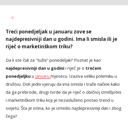
Tamara
AUTOR
0
Veličković
Treći ponedjeljak u januaru zove se
najdepresivniji dan u godini. Ima li smisla ili je
riječ o marketinškom triku?
Da li ste čuli za "tužni" ponedeljak? Poznat je kao
najdepresivniji dan u godini
i riječ je o
trećem
ponedjeljku
u
januaru
mjesecu. Izaziva veliku polemiku u
društvu. Dok jedni vjeruju da ima smisla i traže načine kako
da ga prebrode, drugi tvrde da je riječ o običnoj izmišljotini
i marketinškom triku koji je nezasluženo postao trend u
svijetu. Šta je istina, ko je izmislio najdepresivniji dan i zbog
čega?