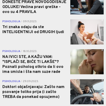
DONESTE PRAVE NOVOGODIŠNJE
ODLUKE! Većina pravi greške -
ovo su 4 PRAVILA
0
PSIHOLOGIJA
09.11.2023.
|
Tri znaka odaju da ste
INTELIGENTNIJI od DRUGIH ljudi
0
PSIHOLOGIJA
18.10.2023.
|
NA IVICI STE, A KAŽU VAM:
"ISPLAČI SE, BIĆE TI LAKŠE"?
Poznati psiholog otkrio da li ovo
ima smisla i šta nam suze rade
0
PSIHOLOGIJA
29.09.2023.
|
Doktori objašnjavaju: Zašto nam
psovanje toliko prija (i zašto
TREBA da ponekad opsujemo)