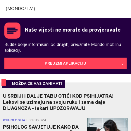
(MONDO/T.V.)
Naše vijesti ne morate da provjeravate
Budite bolje informisani od drugih, preuzmite Mondo mobilnu
aplikaciju
PREUZMI APLIKACIJU
MOŽDA ĆE VAS ZANIMATI
U SRBIJI I DALJE TABU OTIĆI KOD PSIHIJATRA!
Lekovi se uzimaju na svoju ruku i sama daje
DIJAGNOZA - lekari UPOZORAVAJU
0
PSIHOLOGIJA
03.01.2024.
|
PSIHOLOG SAVJETUJE KAKO DA