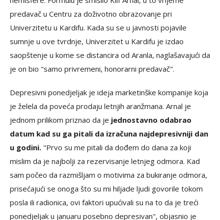
hemisfere. Formulu je smislio Klif Arnal, u to vrijeme
predavač u Centru za doživotno obrazovanje pri
Univerzitetu u Kardifu. Kada su se u javnosti pojavile
sumnje u ove tvrdnje, Univerzitet u Kardifu je izdao
saopštenje u kome se distancira od Aranla, naglašavajući da
je on bio "samo privremeni, honorarni predavač".
Depresivni ponedjeljak je ideja marketinške kompanije koja
je želela da poveća prodaju letnjih aranžmana. Arnal je
jednom prilikom priznao da je
jednostavno odabrao
datum kad su ga pitali da izračuna najdepresivniji dan
u godini.
"Prvo su me pitali da dođem do dana za koji
mislim da je najbolji za rezervisanje letnjeg odmora. Kad
sam počeo da razmišljam o motivima za bukiranje odmora,
prisećajući se onoga što su mi hiljade ljudi govorile tokom
posla ili radionica, ovi faktori upućivali su na to da je treći
ponedjeljak u januaru posebno depresivan", objasnio je