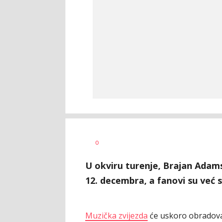
Marina
AUTOR
0
Cvetković
U okviru turenje, Brajan Adam
12. decembra, a fanovi su već 
Muzička zvijezda
će uskoro obradova