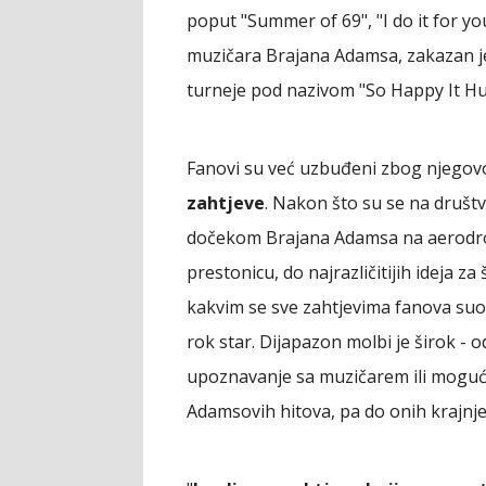
poput "Summer of 69", "I do it for y
muzičara Brajana Adamsa, zakazan je 
turneje pod nazivom "So Happy It Hu
Fanovi su već uzbuđeni zbog njegovo
zahtjeve
. Nakon što su se na društ
dočekom Brajana Adamsa na aerodro
prestonicu, do najrazličitijih ideja za 
kakvim se sve zahtjevima fanova suoč
rok star. Dijapazon molbi je širok -
upoznavanje sa muzičarem ili mogućn
Adamsovih hitova, pa do onih krajnje