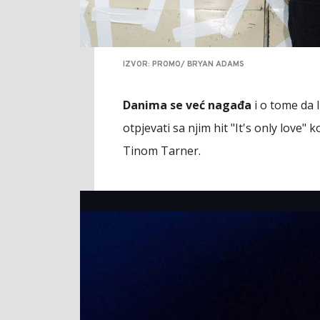
IZVOR: PROMO/ BRYAN ADAMS
Danima se već nagađa
i o tome da l
otpjevati sa njim hit "It's only love
Tinom Tarner.