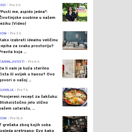
0
100!
Pre 3 h
|
"Pusti me, aspido jedna":
Životinjske osobine u našem
jeziku (Video)
0
DOM
Pre 3 h
|
Kako izabrati idealnu veličinu
tepiha za svaku prostoriju?
Pravila koja ...
0
ZANIMLJIVOSTI
Pre 6 h
|
Da li vam je kuća sterilno
čista ili uvijek u haosu? Ovo
govori o vašoj ...
0
KUHINJA
Pre 7 h
|
Provjereni recept za šakšuku:
Bliskoistočno jelo slično
našem satarašu, ...
0
DOM
Pre 16 h
|
7 grešaka zbog kojih soba
izgleda pretrpano: Evo kako