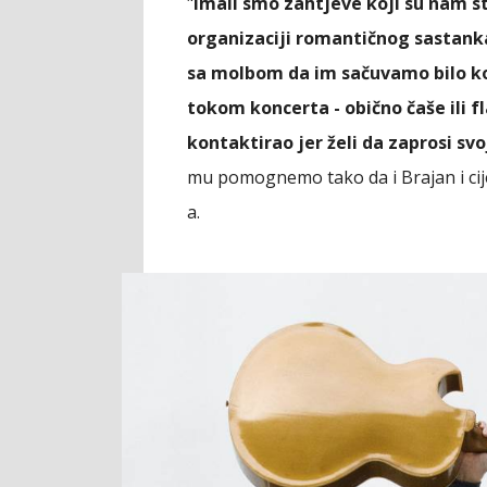
"
Imali smo zahtjeve koji su nam s
organizaciji romantičnog sastanka
sa molbom da im sačuvamo bilo koji
tokom koncerta - obično čaše ili fl
kontaktirao jer želi da zaprosi s
mu pomognemo tako da i Brajan i cije
a.