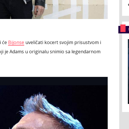
i će
Bijonse
uveličati kocert svojim prisustvom i
" koji je Adams u originalu snimio sa legendarnom