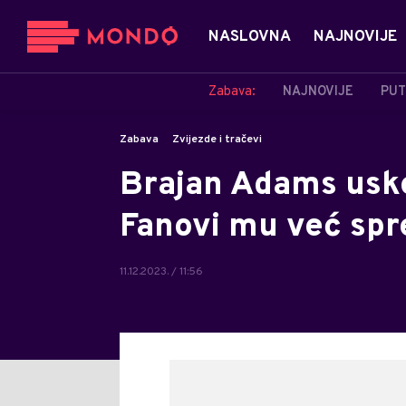
NASLOVNA
NAJNOVIJE
Zabava:
NAJNOVIJE
PUT
Zabava
Zvijezde i tračevi
Brajan Adams usko
Fanovi mu već sp
11.12.2023. / 11:56