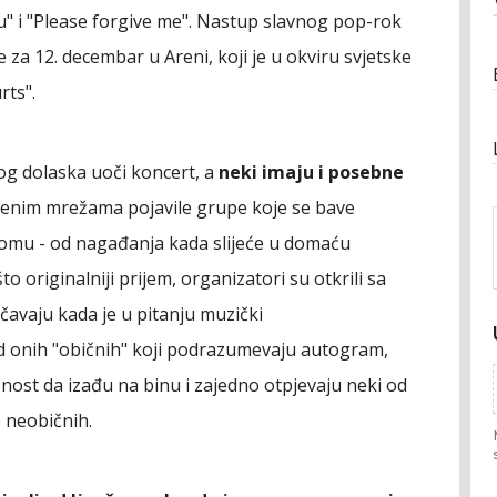
ou" i "Please forgive me". Nastup slavnog pop-rok
za 12. decembar u Areni, koji je u okviru svjetske
rts".
g dolaska uoči koncert, a
neki imaju i posebne
venim mrežama pojavile grupe koje se bave
mu - od nagađanja kada slijeće u domaću
što originalniji prijem, organizatori su otkrili sa
avaju kada je u pitanju muzički
 od onih "običnih" koji podrazumevaju autogram,
ost da izađu na binu i zajedno otpjevaju neki od
 neobičnih.