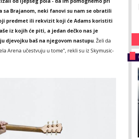
tizali od ljepšeg pola - da im pomognemo pri
 sa Brajanom, neki fanovi su nam se obratili
 predmet ili rekvizit koji će Adams koristiti
aše iz kojih će piti, a jedan dečko nas je
voju djevojku baš na njegovom nastupu
. Želi da
la Arena učestvuju u tome", rekli su iz Skymusic-