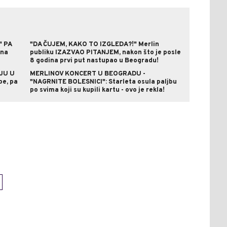
" PA
"DA ČUJEM, KAKO TO IZGLEDA?!" Merlin
 na
publiku IZAZVAO PITANJEM, nakon što je posle
8 godina prvi put nastupao u Beogradu!
JU U
MERLINOV KONCERT U BEOGRADU -
pe, pa
"NAGRNITE BOLESNICI": Starleta osula paljbu
po svima koji su kupili kartu - ovo je rekla!