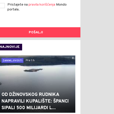
Pristajete na
pravila korišćenja
Mondo
portala.
POŠALJI
NAJNOVIJE
0
Pre 1 h
ZANIMLJIVOSTI
OD DŽINOVSKOG RUDNIKA
NAPRAVILI KUPALIŠTE: ŠPANCI
SIPALI 500 MILIJARDI L...