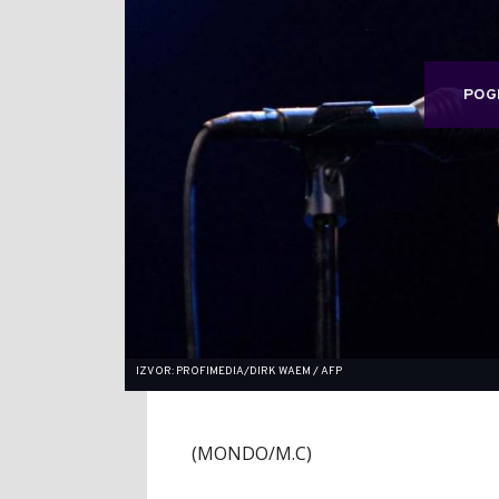
POG
IZVOR: PROFIMEDIA/DIRK WAEM / AFP
(MONDO/M.C)