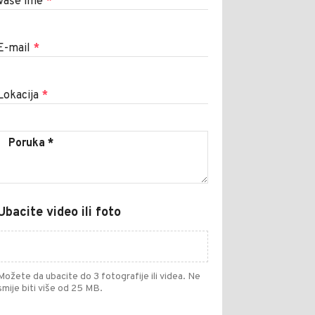
Vaše ime
*
E-mail
*
Lokacija
*
Ubacite video ili foto
Možete da ubacite do 3 fotografije ili videa. Ne
smije biti više od 25 MB.