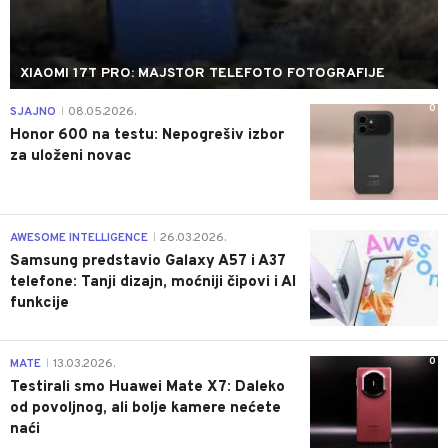
XIAOMI 17T PRO: MAJSTOR TELEFOTO FOTOGRAFIJE
0
SJAJNO
08.05.2026.
|
Honor 600 na testu: Nepogrešiv izbor
za uloženi novac
0
AWESOME INTELLIGENCE
26.03.2026.
|
Samsung predstavio Galaxy A57 i A37
telefone: Tanji dizajn, moćniji čipovi i AI
funkcije
0
MATE
13.03.2026.
|
Testirali smo Huawei Mate X7: Daleko
od povoljnog, ali bolje kamere nećete
naći