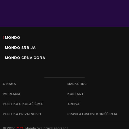
MONDO
MONDO SRBIJA
MONDO CRNA GORA
O NAMA
MARKETING
IMPRESUM
KONTAKT
POLITIKA O KOLAČIĆIMA
ARHIVA
POLITIKA PRIVATNOSTI
PRAVILA I USLOVI KORIŠĆENJA
m:tel
©
2026
Mondo
Sva prava zadržana.