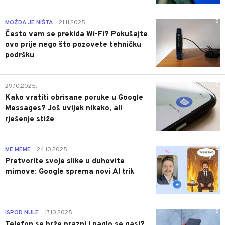
0
MOŽDA JE NIŠTA
21.11.2025.
|
Često vam se prekida Wi-Fi? Pokušajte
ovo prije nego što pozovete tehničku
podršku
0
29.10.2025.
Kako vratiti obrisane poruke u Google
Messages? Još uvijek nikako, ali
rješenje stiže
0
ME MEME
24.10.2025.
|
Pretvorite svoje slike u duhovite
mimove: Google sprema novi AI trik
0
ISPOD NULE
17.10.2025.
|
Telefon se brže prazni i naglo se gasi?