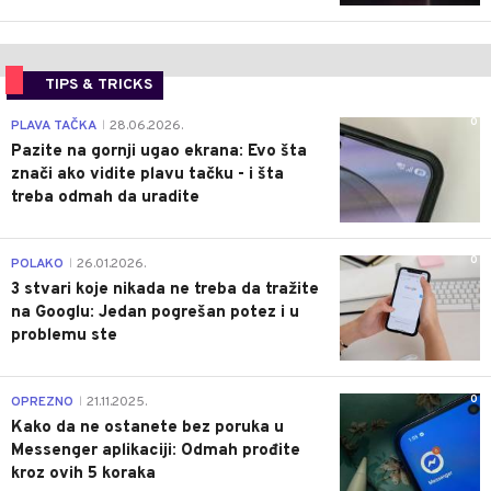
TIPS & TRICKS
0
PLAVA TAČKA
28.06.2026.
|
Pazite na gornji ugao ekrana: Evo šta
znači ako vidite plavu tačku - i šta
treba odmah da uradite
0
POLAKO
26.01.2026.
|
3 stvari koje nikada ne treba da tražite
na Googlu: Jedan pogrešan potez i u
problemu ste
0
OPREZNO
21.11.2025.
|
Kako da ne ostanete bez poruka u
Messenger aplikaciji: Odmah prođite
kroz ovih 5 koraka