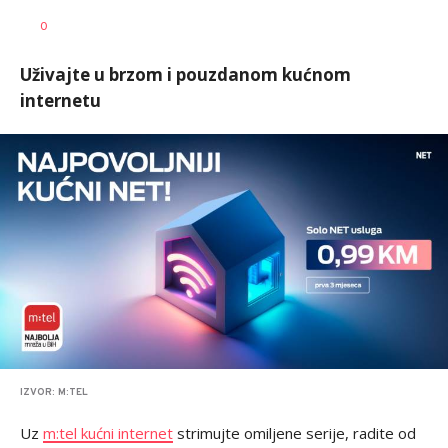
Dragan
AUTOR
0
Šutvić
Uživajte u brzom i pouzdanom kućnom
internetu
IZVOR: M:TEL
Uz
m:tel kućni internet
strimujte omiljene serije, radite od