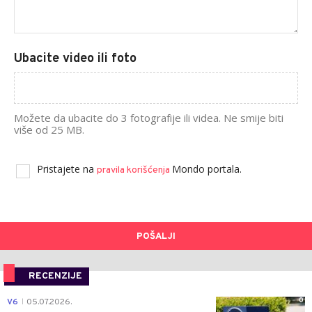
Ubacite video ili foto
Možete da ubacite do 3 fotografije ili videa. Ne smije biti
više od 25 MB.
Pristajete na
Mondo portala.
pravila korišćenja
POŠALJI
RECENZIJE
0
V6
05.07.2026.
|