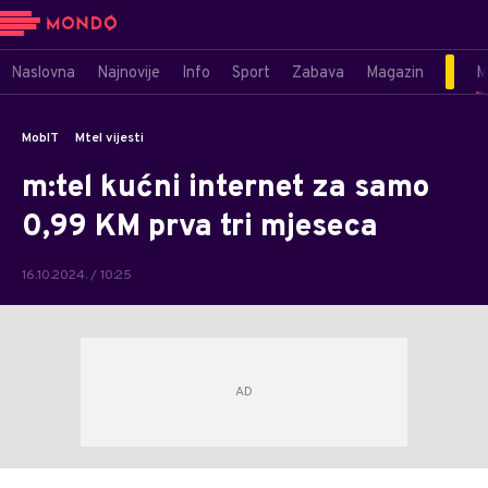
Naslovna
Najnovije
Info
Sport
Zabava
Magazin
M
MobIT
Mtel vijesti
m:tel kućni internet za samo
0,99 KM prva tri mjeseca
16.10.2024. / 10:25