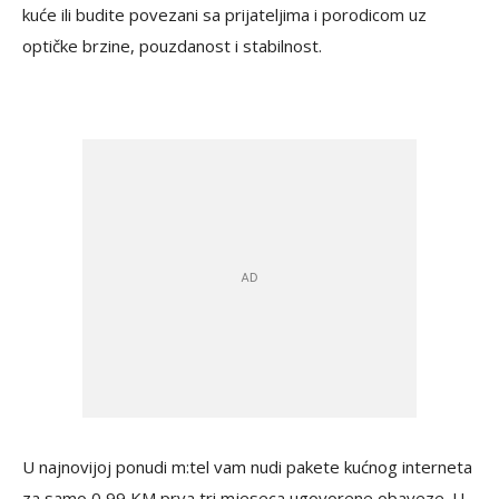
kuće ili budite povezani sa prijateljima i porodicom uz
optičke brzine, pouzdanost i stabilnost.
U najnovijoj ponudi m:tel vam nudi pakete kućnog interneta
za samo 0,99 KM prva tri mjeseca ugovorene obaveze. U