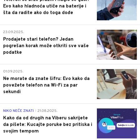
Evo kako hladnoća utiče na baterije i
šta da radite ako do toga dođe
0
23.09.2025.
Prodajete stari telefon? Jedan
pogrešan korak može otkriti sve vaše
podatke
0
01.09.2025.
Ne morate da znate šifru: Evo kako da
povežete telefon na Wi-Fi za par
sekundi
0
NIKO NEĆE ZNATI
21.08.2025.
|
Kako da od drugih na Viberu sakrijete
da pišete: Kucajte poruke bez pritiska i
svojim tempom