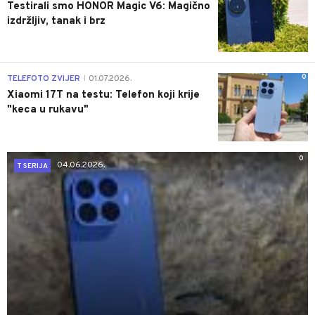
Testirali smo HONOR Magic V6: Magično
izdržljiv, tanak i brz
0
TELEFOTO ZVIJER
01.07.2026.
|
Xiaomi 17T na testu: Telefon koji krije
"keca u rukavu"
0
04.06.2026.
T SERIJA