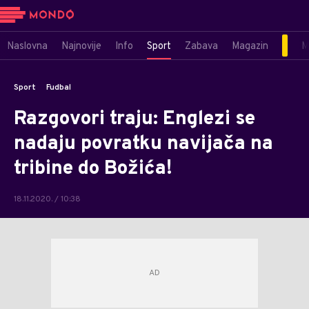
Naslovna
Najnovije
Info
Sport
Zabava
Magazin
M
Sport
Fudbal
Razgovori traju: Englezi se
nadaju povratku navijača na
tribine do Božića!
18.11.2020. / 10:38