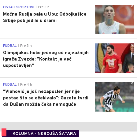
0
OSTALI SPORTOVI
Pre 3 h
|
Moćna Rusija pala u Ubu: Odbojkašice
Srbije pobijedile u drami
0
FUDBAL
Pre 3 h
|
Olimpijakos hoće jednog od najvažnijih
igrača Zvezde: "Kontakt je već
uspostavljen"
0
FUDBAL
Pre 4 h
|
"Vlahović je još nezaposlen jer nije
postao što se očekivalo": Gazeta tvrdi
da Dušan možda čeka nemoguće
KOLUMNA - NEBOJŠA ŠATARA