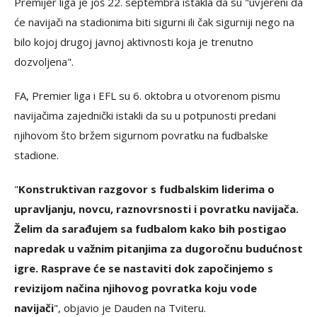
Premijer liga je još 22. septembra istakla da su
"
uvjereni da
će navijači na stadionima biti sigurni ili čak sigurniji nego na
bilo kojoj drugoj javnoj aktivnosti koja je trenutno
dozvoljena
"
.
FA, Premier liga i EFL su 6. oktobra u otvorenom pismu
navijačima zajednički istakli da su u potpunosti predani
njihovom što bržem sigurnom povratku na fudbalske
stadione.
"
Konstruktivan razgovor s fudbalskim liderima o
upravljanju, novcu, raznovrsnosti i povratku navijača.
Želim da sarađujem sa fudbalom kako bih postigao
napredak u važnim pitanjima za dugoročnu budućnost
igre. Rasprave će se nastaviti dok započinjemo s
revizijom načina njihovog povratka koju vode
navijači
"
, objavio je Dauden na Tviteru.