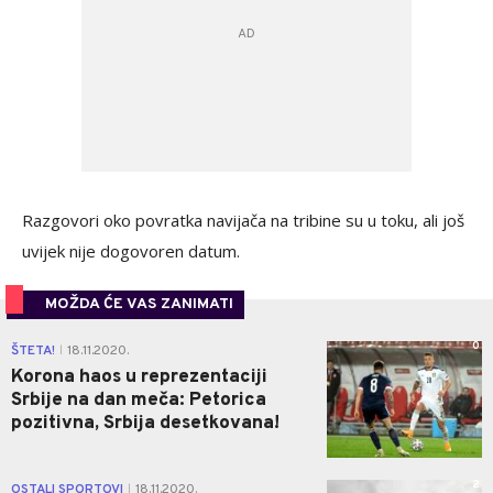
Razgovori oko povratka navijača na tribine su u toku, ali još
uvijek nije dogovoren datum.
MOŽDA ĆE VAS ZANIMATI
0
ŠTETA!
18.11.2020.
|
Korona haos u reprezentaciji
Srbije na dan meča: Petorica
pozitivna, Srbija desetkovana!
2
OSTALI SPORTOVI
18.11.2020.
|