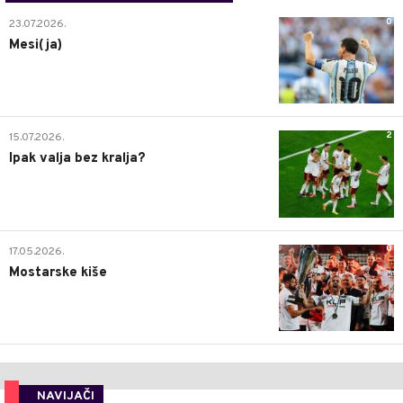
0
23.07.2026.
Mesi(ja)
2
15.07.2026.
Ipak valja bez kralja?
0
17.05.2026.
Mostarske kiše
NAVIJAČI