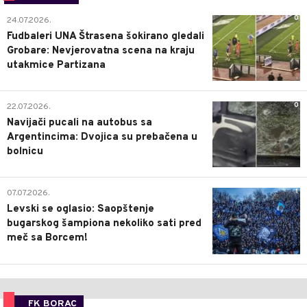
0
24.07.2026.
Fudbaleri UNA Štrasena šokirano gledali
Grobare: Nevjerovatna scena na kraju
utakmice Partizana
0
22.07.2026.
Navijači pucali na autobus sa
Argentincima: Dvojica su prebačena u
bolnicu
1
07.07.2026.
Levski se oglasio: Saopštenje
bugarskog šampiona nekoliko sati pred
meč sa Borcem!
FK BORAC