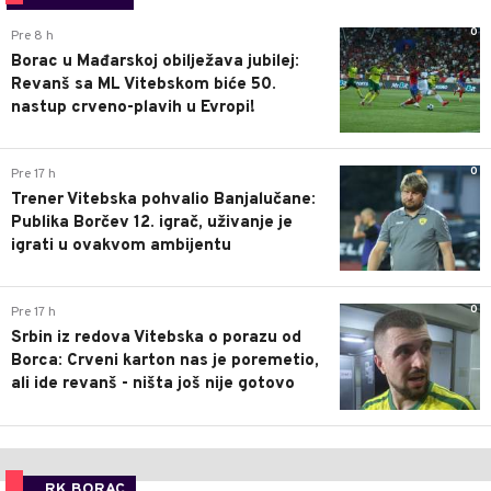
0
Pre 8 h
Borac u Mađarskoj obilježava jubilej:
Revanš sa ML Vitebskom biće 50.
nastup crveno-plavih u Evropi!
0
Pre 17 h
Trener Vitebska pohvalio Banjalučane:
Publika Borčev 12. igrač, uživanje je
igrati u ovakvom ambijentu
0
Pre 17 h
Srbin iz redova Vitebska o porazu od
Borca: Crveni karton nas je poremetio,
ali ide revanš - ništa još nije gotovo
RK BORAC