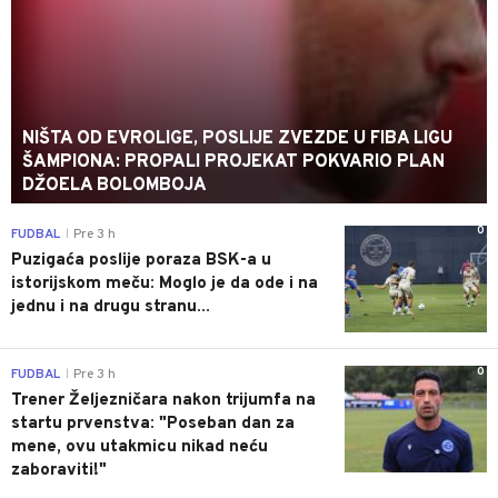
NIŠTA OD EVROLIGE, POSLIJE ZVEZDE U FIBA LIGU
ŠAMPIONA: PROPALI PROJEKAT POKVARIO PLAN
DŽOELA BOLOMBOJA
0
FUDBAL
Pre 3 h
|
Puzigaća poslije poraza BSK-a u
istorijskom meču: Moglo je da ode i na
jednu i na drugu stranu...
0
FUDBAL
Pre 3 h
|
Trener Željezničara nakon trijumfa na
startu prvenstva: "Poseban dan za
mene, ovu utakmicu nikad neću
zaboraviti!"