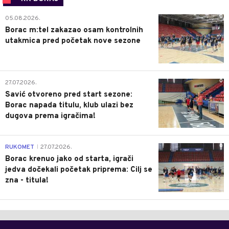
0
05.08.2026.
Borac m:tel zakazao osam kontrolnih
utakmica pred početak nove sezone
0
27.07.2026.
Savić otvoreno pred start sezone:
Borac napada titulu, klub ulazi bez
dugova prema igračima!
0
RUKOMET
27.07.2026.
|
Borac krenuo jako od starta, igrači
jedva dočekali početak priprema: Cilj se
zna - titula!