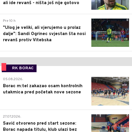
ali ide revanš - ništa još nije gotovo
0
Pre 10 h
"Ulog je veliki, ali vjerujemo u prolaz
dalje": Sandi Ogrinec svjestan šta nosi
revanš protiv Vitebska
RK BORAC
0
05.08.2026.
Borac m:tel zakazao osam kontrolnih
utakmica pred početak nove sezone
0
27.07.2026.
Savić otvoreno pred start sezone:
Borac napada titulu, klub ulazi bez