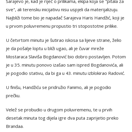
Sarajevo je, kad je riječ o prilikama, ekipa koja se "pitala za
sve", ali terensku inicijativu nisu uspjeli da materijalizuju.
Najbliži tome bio je napadač Sarajeva Haris Handžić, koji je
u prvom poluvremenu propustio tri stopostotne prilike.
U četvrtom minutu je šutirao iskosa sa lijeve strane, želio
je da pošalje loptu u bliži ugao, ali je čuvar mreže
Mostaraca Slaviša Bogdanović bio dobro postavljen. Potom
je u 35. minutu ponovo izašao sam ispred Bogdanovića, ali
je pogodio stativu, da bi ga u 43. minutu izblokirao Radović.
U finišu, Handžiću se pridružio Fanimo, ali je pogodio
prečku.
Velež se probudio u drugom poluvremenu, te u prvih
desetak minuta tog dijela igre dva puta zaprijetio preko
Brandaa.