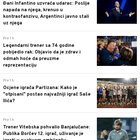
Đani Infantino uzvraća udarac: Poslije
napada na njega, krenuo u
kontraofanzivu, Argentinci javno stali
uz njega
0
Pre 1 h
Legendarni trener sa 74 godine
pobijedio rak: Objavio da je zdrav i
odmah hoće da preuzme
reprezentaciju
0
Pre 1 h
Ocjene igrača Partizana: Kako je
"otpisani" postao najvažniji igrač Saše
Ilića?
0
Pre 1 h
Trener Vitebska pohvalio Banjalučane:
Publika Borčev 12. igrač, uživanje je