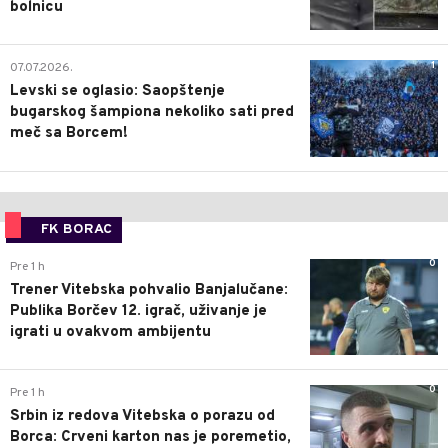
bolnicu
1
07.07.2026.
Levski se oglasio: Saopštenje
bugarskog šampiona nekoliko sati pred
meč sa Borcem!
FK BORAC
0
Pre 1 h
Trener Vitebska pohvalio Banjalučane:
Publika Borčev 12. igrač, uživanje je
igrati u ovakvom ambijentu
0
Pre 1 h
Srbin iz redova Vitebska o porazu od
Borca: Crveni karton nas je poremetio,