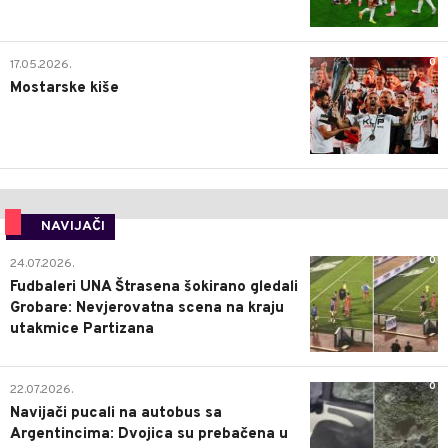
0
17.05.2026.
Mostarske kiše
NAVIJAČI
0
24.07.2026.
Fudbaleri UNA Štrasena šokirano gledali
Grobare: Nevjerovatna scena na kraju
utakmice Partizana
0
22.07.2026.
Navijači pucali na autobus sa
Argentincima: Dvojica su prebačena u