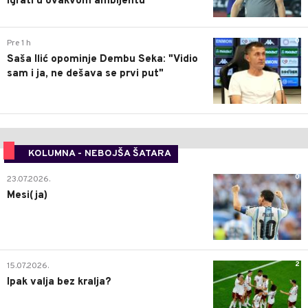
igrati u ovakvom ambijentu
0
Pre 1 h
Saša Ilić opominje Dembu Seka: "Vidio
sam i ja, ne dešava se prvi put"
KOLUMNA - NEBOJŠA ŠATARA
0
23.07.2026.
Mesi(ja)
2
15.07.2026.
Ipak valja bez kralja?