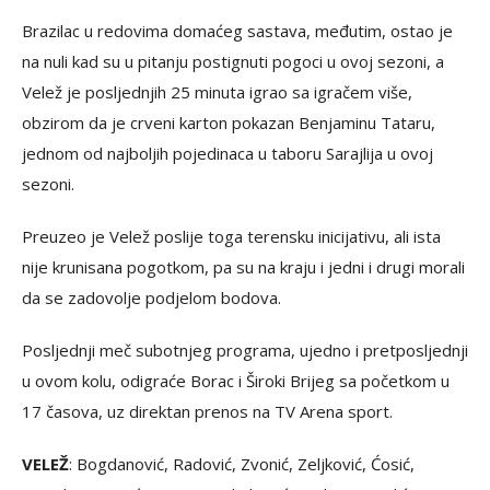
Brazilac u redovima domaćeg sastava, međutim, ostao je
na nuli kad su u pitanju postignuti pogoci u ovoj sezoni, a
Velež je posljednjih 25 minuta igrao sa igračem više,
obzirom da je crveni karton pokazan Benjaminu Tataru,
jednom od najboljih pojedinaca u taboru Sarajlija u ovoj
sezoni.
Preuzeo je Velež poslije toga terensku inicijativu, ali ista
nije krunisana pogotkom, pa su na kraju i jedni i drugi morali
da se zadovolje podjelom bodova.
Posljednji meč subotnjeg programa, ujedno i pretposljednji
u ovom kolu, odigraće Borac i Široki Brijeg sa početkom u
17 časova, uz direktan prenos na TV Arena sport.
VELEŽ
: Bogdanović, Radović, Zvonić, Zeljković, Ćosić,