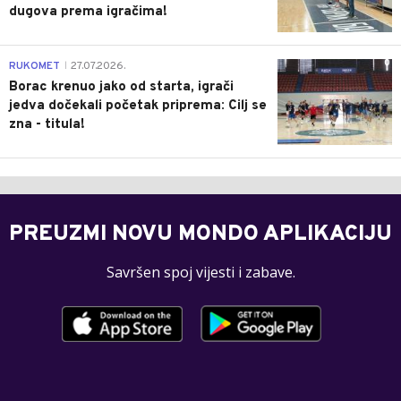
dugova prema igračima!
0
RUKOMET
27.07.2026.
|
Borac krenuo jako od starta, igrači
jedva dočekali početak priprema: Cilj se
zna - titula!
PREUZMI NOVU MONDO APLIKACIJU
Savršen spoj vijesti i zabave.