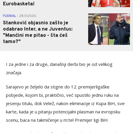
Eurobasketa!
0
FUDBAL
28.11.2020.
|
Stanković objasnio zašto je
odabrao Inter, a ne Juventus:
"Manćini me pitao - šta ćeš
tamo?"
I za jedne i za druge, današnji derbi bio je od velikog
značaja.
Sarajevo je željelo da stigne do 12. premijerligaške
pobjede, kojom bi, praktično, već spustilo jednu ruku na
jesenju titulu, dok Velež, nakon eliminacije iz Kupa BiH, sve
karte, kada je u pitanju potencijalni plasman na evropsku
scenu, baca na takmičenje u m:tel Premijer ligi BiH.