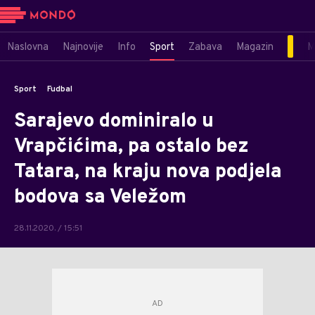
Naslovna
Najnovije
Info
Sport
Zabava
Magazin
M
Sport
Fudbal
Sarajevo dominiralo u
Vrapčićima, pa ostalo bez
Tatara, na kraju nova podjela
bodova sa Veležom
28.11.2020. / 15:51