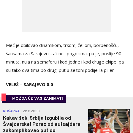
Meč je obilovao dinamikom, trkom, željom, borbenošću,
šansama za Sarajevo… ali ne i pogocima, pa je, poslije 90
minuta, nula na semaforu i kod jedne i kod druge ekipe, pa
su tako dva tima po drugi put u sezoni podijelila plijen.
VELEŽ – SARAJEVO 0:0
MOŽDA ĆE VAS ZANIMATI
0
KOŠARKA
28.11.2020.
|
Kakav šok, Srbija izgubila od
Švajcarske! Poraz od autsajdera
zakomplikovao put do