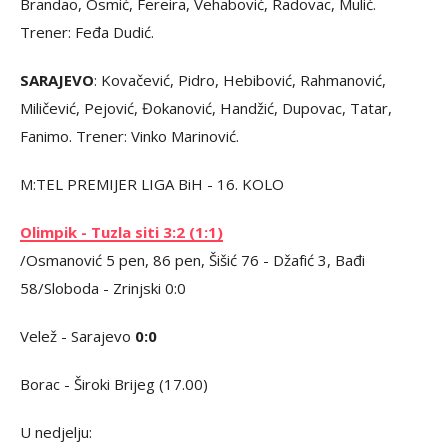
Brandao, Osmić, Fereira, Vehabović, Radovac, Mulić.
Trener: Feđa Dudić.
SARAJEVO
: Kovačević, Pidro, Hebibović, Rahmanović,
Miličević, Pejović, Đokanović, Handžić, Dupovac, Tatar,
Fanimo. Trener: Vinko Marinović.
M:TEL PREMIJER LIGA BiH - 16. KOLO
Olimpik - Tuzla siti 3:2 (1:1)
/Osmanović 5 pen, 86 pen, Šišić 76 - Džafić 3, Bađi
58/Sloboda - Zrinjski 0:0
Velež - Sarajevo
0:0
Borac - Široki Brijeg (17.00)
U nedjelju: