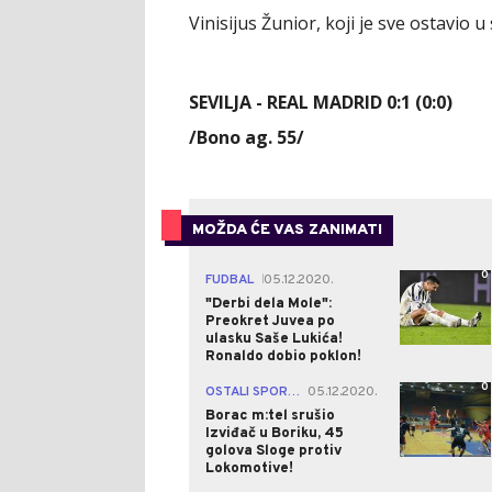
Vinisijus Žunior, koji je sve ostavio u 
SEVILJA - REAL MADRID 0:1 (0:0)
/Bono ag. 55/
MOŽDA ĆE VAS ZANIMATI
0
FUDBAL
05.12.2020.
|
"Derbi dela Mole":
Preokret Juvea po
ulasku Saše Lukića!
Ronaldo dobio poklon!
0
OSTALI SPORTOVI
05.12.2020.
|
Borac m:tel srušio
Izviđač u Boriku, 45
golova Sloge protiv
Lokomotive!