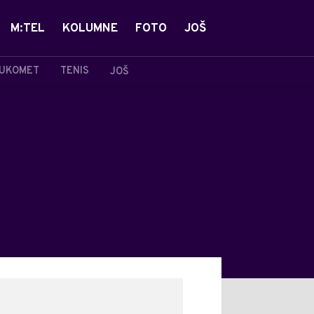
M:TEL
KOLUMNE
FOTO
JOŠ
UKOMET
TENIS
JOŠ