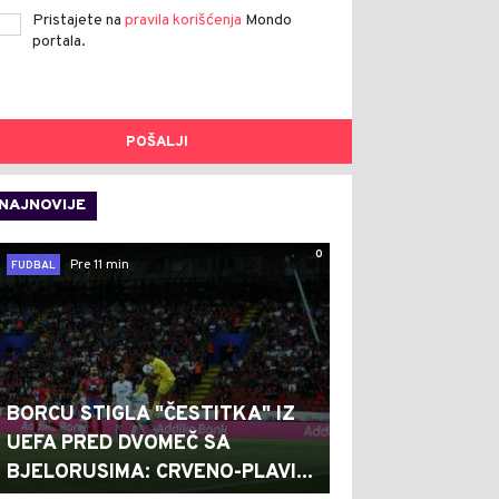
Pristajete na
pravila korišćenja
Mondo
portala.
POŠALJI
NAJNOVIJE
0
Pre 11 min
FUDBAL
BORCU STIGLA "ČESTITKA" IZ
UEFA PRED DVOMEČ SA
BJELORUSIMA: CRVENO-PLAVI...