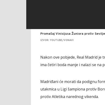
Promašaj Vinisijusa Žuniora protiv Sevilje
IZVOR: YOUTUBE/VONAVI
Nakon ove pobjede, Real Madrid je tr
ima četiri boda manje i nalazi se na 
Madriđani će morati da podignu formu
utakmica u Ligi šampiona protiv Bor
protiv Atletika narednog vikenda.