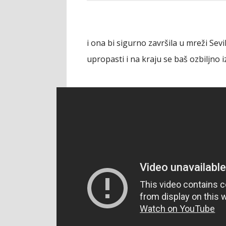
i ona bi sigurno završila u mreži Sevi
upropasti i na kraju se baš ozbiljno i