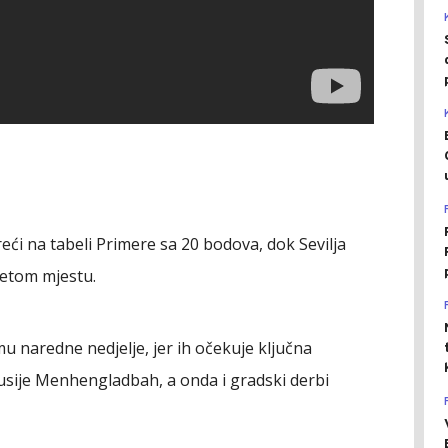
eći na tabeli Primere sa 20 bodova, dok Sevilja
petom mjestu.
 naredne nedjelje, jer ih očekuje ključna
usije Menhengladbah, a onda i gradski derbi