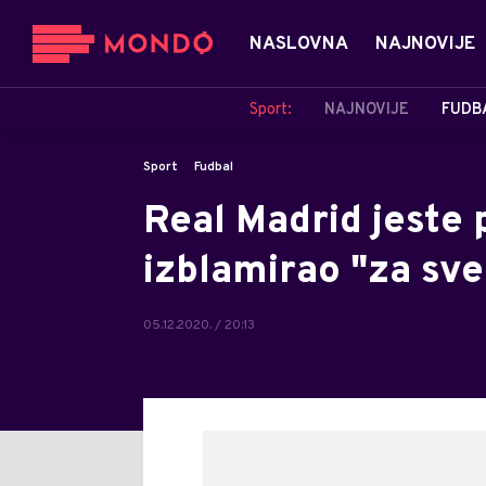
NASLOVNA
NAJNOVIJE
Sport:
NAJNOVIJE
FUDB
Sport
Fudbal
Real Madrid jeste p
izblamirao "za sve
05.12.2020. / 20:13