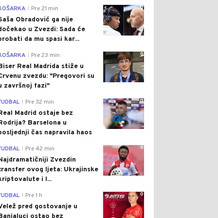
0
KOŠARKA
Pre 21 min
|
Saša Obradović ga nije
dočekao u Zvezdi: Sada će
probati da mu spasi kar...
0
KOŠARKA
Pre 23 min
|
Biser Real Madrida stiže u
Crvenu zvezdu: "Pregovori su
u završnoj fazi"
0
FUDBAL
Pre 32 min
|
Real Madrid ostaje bez
Rodrija? Barselona u
posljednji čas napravila haos
0
FUDBAL
Pre 42 min
|
Najdramatičniji Zvezdin
transfer ovog ljeta: Ukrajinske
kriptovalute i l...
0
FUDBAL
Pre 1 h
|
Velež pred gostovanje u
Banjaluci ostao bez