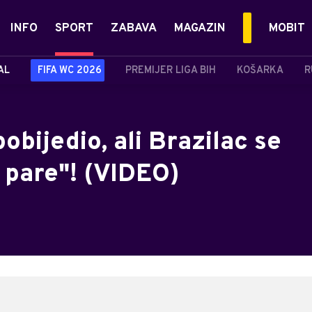
INFO
SPORT
ZABAVA
MAGAZIN
MOBIT
AL
FIFA WC 2026
PREMIJER LIGA BIH
KOŠARKA
R
obijedio, ali Brazilac se
 pare"! (VIDEO)