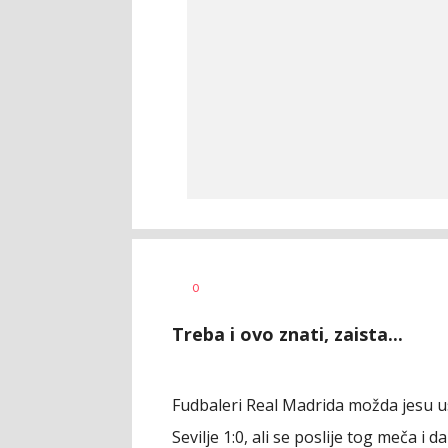
Goran
AUTOR
0
Arbutina
Treba i ovo znati, zaista...
Fudbaleri Real Madrida možda jesu u
Sevilje 1:0, ali se poslije tog meča i 