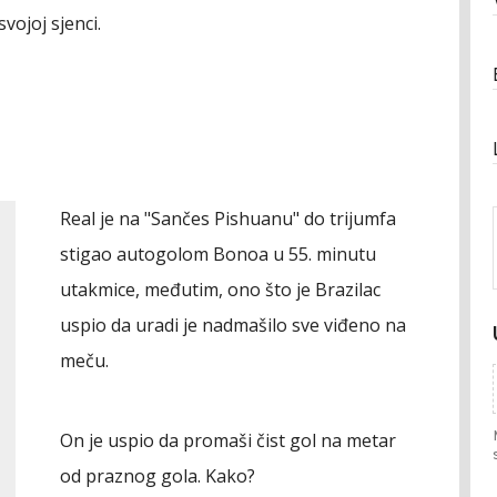
svojoj sjenci.
Real je na "Sančes Pishuanu" do trijumfa
stigao autogolom Bonoa u 55. minutu
utakmice, međutim, ono što je Brazilac
uspio da uradi je nadmašilo sve viđeno na
meču.
On je uspio da promaši čist gol na metar
od praznog gola. Kako?