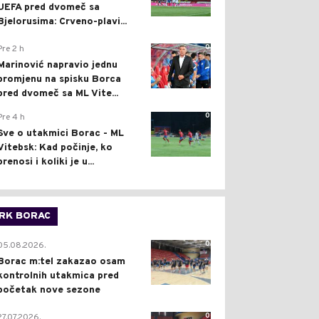
UEFA pred dvomeč sa
Bjelorusima: Crveno-plavi...
0
Pre 2 h
Marinović napravio jednu
promjenu na spisku Borca
pred dvomeč sa ML Vite...
0
Pre 4 h
Sve o utakmici Borac - ML
Vitebsk: Kad počinje, ko
prenosi i koliki je u...
RK BORAC
0
05.08.2026.
Borac m:tel zakazao osam
kontrolnih utakmica pred
početak nove sezone
0
27.07.2026.