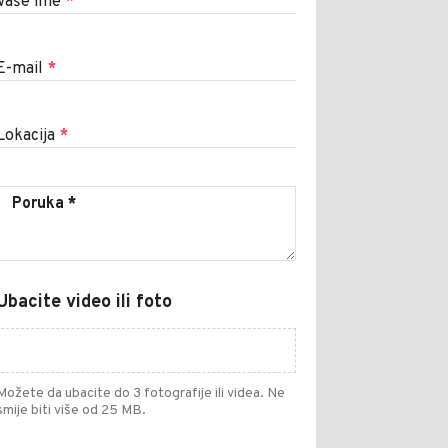
Vaše ime
*
E-mail
*
Lokacija
*
Ubacite video ili foto
Možete da ubacite do 3 fotografije ili videa. Ne
smije biti više od 25 MB.