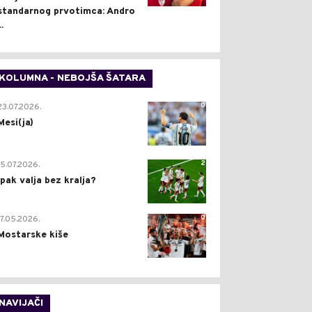
standarnog prvotimca: Andro
..
KOLUMNA - NEBOJŠA ŠATARA
0
23.07.2026.
Mesi(ja)
2
15.07.2026.
Ipak valja bez kralja?
0
17.05.2026.
Mostarske kiše
NAVIJAČI