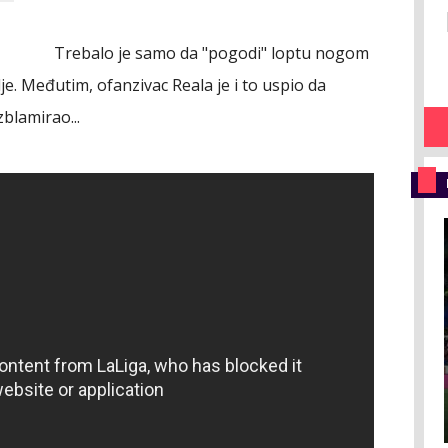
Trebalo je samo da "pogodi" loptu nogom
lje. Međutim, ofanzivac Reala je i to uspio da
zblamirao...