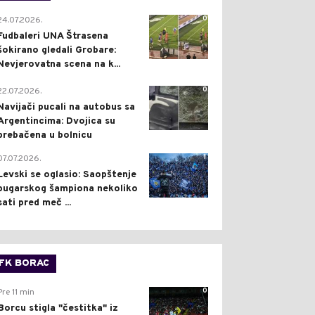
0
24.07.2026.
Fudbaleri UNA Štrasena
šokirano gledali Grobare:
Nevjerovatna scena na k...
0
22.07.2026.
Navijači pucali na autobus sa
Argentincima: Dvojica su
prebačena u bolnicu
1
07.07.2026.
Levski se oglasio: Saopštenje
bugarskog šampiona nekoliko
sati pred meč ...
FK BORAC
0
Pre 11 min
Borcu stigla "čestitka" iz