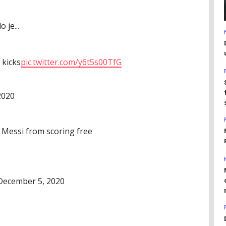
 je...
 kicks
pic.twitter.com/y6t5s00TfG
2020
 Messi from scoring free
December 5, 2020