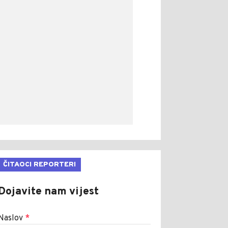
ČITAOCI REPORTERI
Dojavite nam vijest
Naslov
*