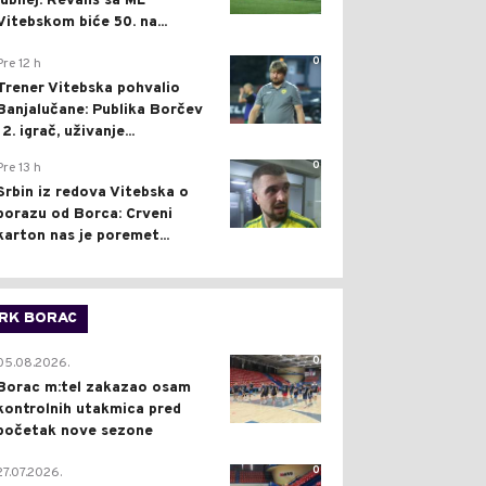
jubilej: Revanš sa ML
Vitebskom biće 50. na...
0
Pre 12 h
Trener Vitebska pohvalio
Banjalučane: Publika Borčev
12. igrač, uživanje...
0
Pre 13 h
Srbin iz redova Vitebska o
porazu od Borca: Crveni
karton nas je poremet...
RK BORAC
0
05.08.2026.
Borac m:tel zakazao osam
kontrolnih utakmica pred
početak nove sezone
0
27.07.2026.