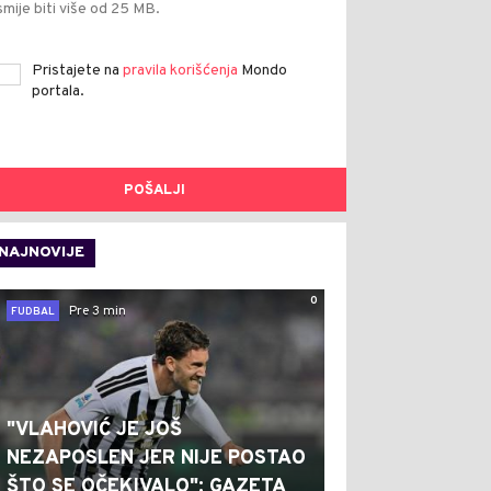
smije biti više od 25 MB.
Pristajete na
pravila korišćenja
Mondo
portala.
POŠALJI
NAJNOVIJE
0
Pre 3 min
FUDBAL
"VLAHOVIĆ JE JOŠ
NEZAPOSLEN JER NIJE POSTAO
ŠTO SE OČEKIVALO": GAZETA