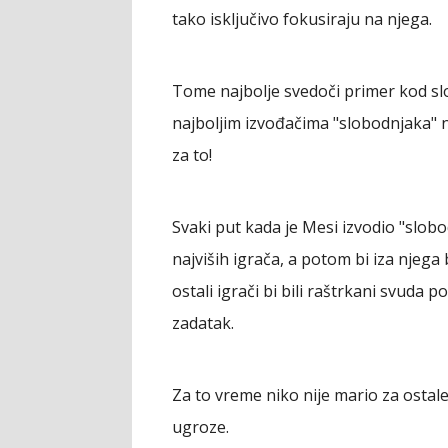
tako isključivo fokusiraju na njega.
Tome najbolje svedoči primer kod sl
najboljim izvođačima "slobodnjaka" n
za to!
Svaki put kada je Mesi izvodio "slobod
najviših igrača, a potom bi iza njega 
ostali igrači bi bili raštrkani svuda 
zadatak.
Za to vreme niko nije mario za ostal
ugroze.