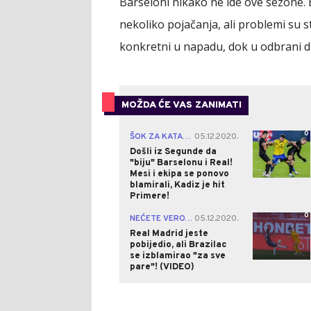
Barseloni nikako ne ide ove sezone.
nekoliko pojačanja, ali problemi su st
konkretni u napadu, dok u odbrani du
MOŽDA ĆE VAS ZANIMATI
0
ŠOK ZA KATALONCE
05.12.2020.
|
Došli iz Segunde da
"biju" Barselonu i Real!
Mesi i ekipa se ponovo
blamirali, Kadiz je hit
Primere!
0
NEĆETE VEROVATI!
05.12.2020.
|
Real Madrid jeste
pobijedio, ali Brazilac
se izblamirao "za sve
pare"! (VIDEO)