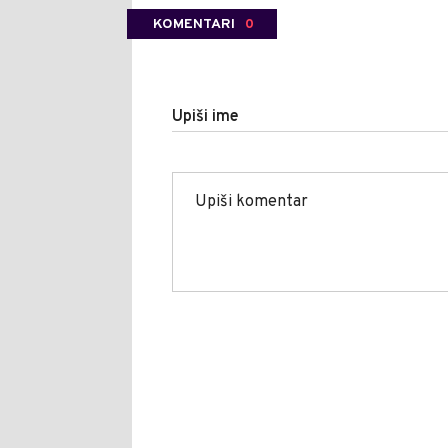
KOMENTARI
0
Upiši ime