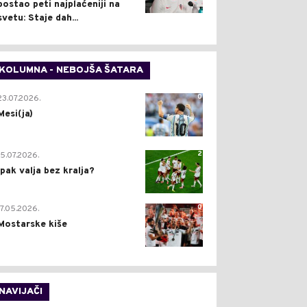
postao peti najplaćeniji na
svetu: Staje dah...
KOLUMNA - NEBOJŠA ŠATARA
0
23.07.2026.
Mesi(ja)
2
15.07.2026.
Ipak valja bez kralja?
0
17.05.2026.
Mostarske kiše
NAVIJAČI