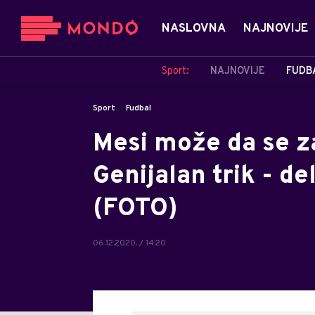
NASLOVNA
NAJNOVIJE
Sport:
NAJNOVIJE
FUDB
Sport
Fudbal
Mesi može da se z
Genijalan trik - del
(FOTO)
06.12.2020. / 14:20