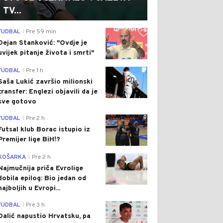
TV...
0
FUDBAL
Pre 59 min
|
Dejan Stanković: "Ovdje je
uvijek pitanje života i smrti"
0
FUDBAL
Pre 1 h
|
Saša Lukić završio milionski
transfer: Englezi objavili da je
sve gotovo
0
FUDBAL
Pre 2 h
|
Futsal klub Borac istupio iz
Premijer lige BiH!?
0
KOŠARKA
Pre 2 h
|
Najmučnija priča Evrolige
dobila epilog: Bio jedan od
najboljih u Evropi...
0
FUDBAL
Pre 3 h
|
Dalić napustio Hrvatsku, pa