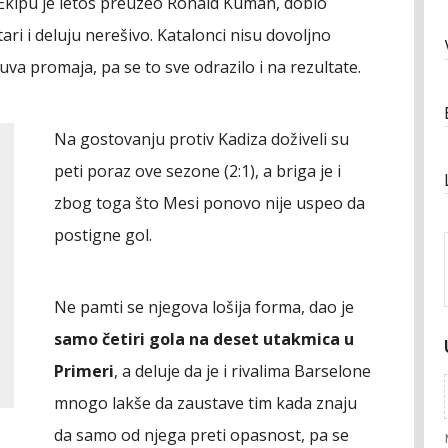
 Ekipu je letos preuzeo Ronald Kuman, dobio
ari i deluju nerešivo. Katalonci nisu dovoljno
va promaja, pa se to sve odrazilo i na rezultate.
Na gostovanju protiv Kadiza doživeli su
peti poraz ove sezone (2:1), a briga je i
zbog toga što Mesi ponovo nije uspeo da
postigne gol.
Ne pamti se njegova lošija forma, dao je
samo četiri gola na deset utakmica u
Primeri
, a deluje da je i rivalima Barselone
mnogo lakše da zaustave tim kada znaju
da samo od njega preti opasnost, pa se