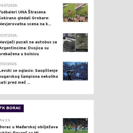
0
24.07.2026.
Fudbaleri UNA Štrasena
šokirano gledali Grobare:
Nevjerovatna scena na k...
0
22.07.2026.
Navijači pucali na autobus sa
Argentincima: Dvojica su
prebačena u bolnicu
1
07.07.2026.
Levski se oglasio: Saopštenje
bugarskog šampiona nekoliko
sati pred meč ...
FK BORAC
0
Pre 3 h
Borac u Mađarskoj obilježava