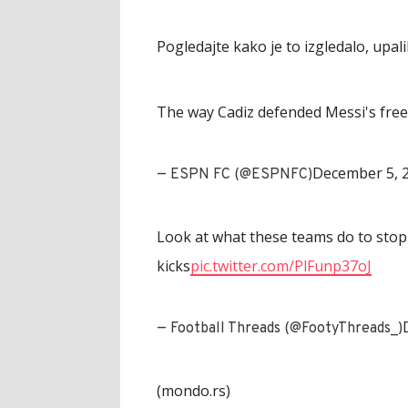
Pogledajte kako je to izgledalo, upalilo
The way Cadiz defended Messi's free
December 5, 
— ESPN FC (@ESPNFC)
Look at what these teams do to stop
kicks
pic.twitter.com/PlFunp37oJ
— Football Threads (@FootyThreads_)
(mondo.rs)