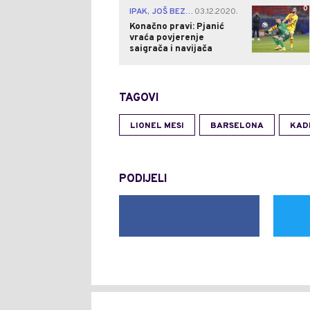
0
IPAK, JOŠ BEZ GOLA
03.12.2020.
|
Konačno pravi: Pjanić
vraća povjerenje
saigrača i navijača
TAGOVI
LIONEL MESI
BARSELONA
KAD
PODIJELI