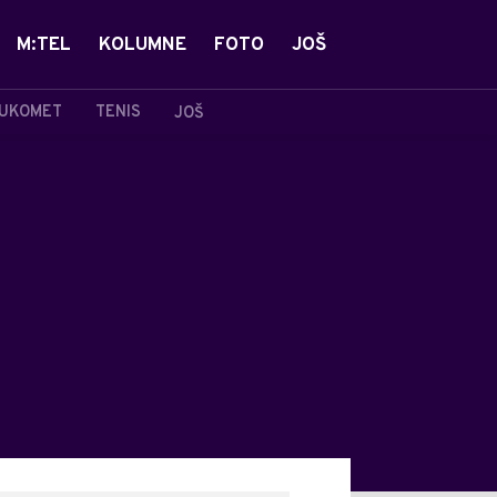
M:TEL
KOLUMNE
FOTO
JOŠ
UKOMET
TENIS
JOŠ