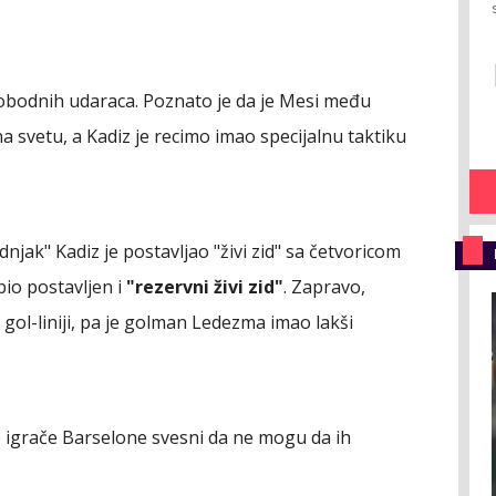
obodnih udaraca. Poznato je da je Mesi među
a svetu, a Kadiz je recimo imao specijalnu taktiku
njak" Kadiz je postavljao "živi zid" sa četvoricom
bio postavljen i
"rezervni živi zid"
. Zapravo,
po gol-liniji, pa je golman Ledezma imao lakši
e igrače Barselone svesni da ne mogu da ih