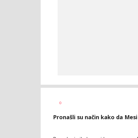
Nebojša
AUTOR
0
Šatara
Pronašli su način kako da Mesi 