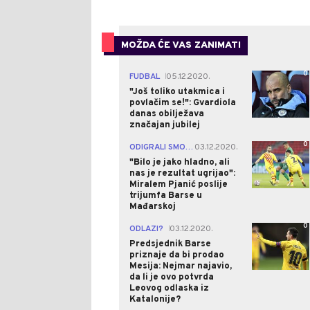
MOŽDA ĆE VAS ZANIMATI
0
FUDBAL
05.12.2020.
|
"Još toliko utakmica i
povlačim se!": Gvardiola
danas obilježava
značajan jubilej
0
ODIGRALI SMO DOBRU UTAKMICU
03.12.2020.
|
"Bilo je jako hladno, ali
nas je rezultat ugrijao":
Miralem Pjanić poslije
trijumfa Barse u
Mađarskoj
0
ODLAZI?
03.12.2020.
|
Predsjednik Barse
priznaje da bi prodao
Mesija: Nejmar najavio,
da li je ovo potvrda
Leovog odlaska iz
Katalonije?