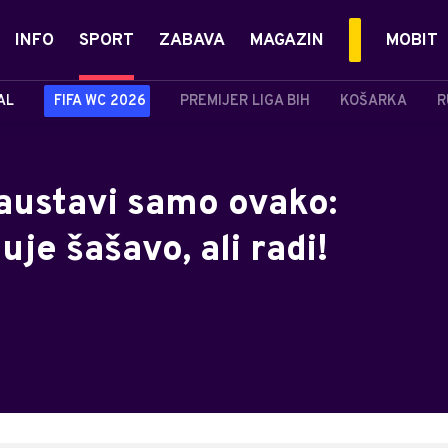
INFO
SPORT
ZABAVA
MAGAZIN
MOBIT
AL
FIFA WC 2026
PREMIJER LIGA BIH
KOŠARKA
R
austavi samo ovako:
uje šašavo, ali radi!