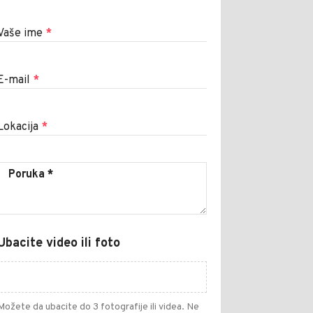
Vaše ime
*
E-mail
*
Lokacija
*
Ubacite video ili foto
Možete da ubacite do 3 fotografije ili videa. Ne