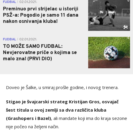
0
FUDBAL
02.01.2021.
|
Preminuo prvi strijelac u istoriji
PSŽ-a: Pogodio je samo 11 dana
nakon osnivanja kluba!
0
FUDBAL
02.01.2021.
|
TO MOŽE SAMO FUDBAL:
Nevjerovatne priče o kojima se
malo zna! (PRVI DIO)
Doveo je Šalke, u smiraj prošle godine, i novog trenera.
Stigao je švajcarski strateg Kristijan Gros, osvajač
šest titula u ovoj zemlji sa dva različita kluba
(Grashopers i Bazel)
, ali mandate koji ima do kraja sezone
nije počeo na željeni način.