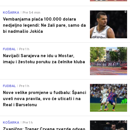
0
KOŠARKA
Pre 54 min
|
Vembanjama plaća 100.000 dolara
nedjeljno legendi: Ne žali pare, samo da
bi nadmašio Jokića
0
FUDBAL
Pre 1 h
|
Navijači Sarajeva ne idu u Mostar,
imaju i žestoku poruku za čelnike kluba
0
FUDBAL
Pre 1 h
|
Nove velike promjene u fudbalu: Španci
uveli nova pravila, ovo će uticati i na
Real i Barselonu
0
KOŠARKA
Pre 1 h
|
Zvanično: Trener Crvene zvezde odveo