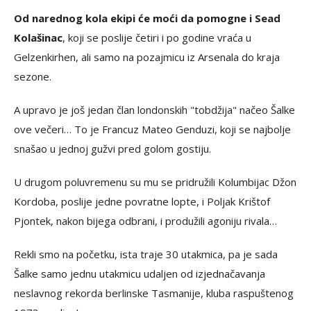
Od narednog kola ekipi će moći da pomogne i Sead
Kolašinac
, koji se poslije četiri i po godine vraća u
Gelzenkirhen, ali samo na pozajmicu iz Arsenala do kraja
sezone.
A upravo je još jedan član londonskih "tobdžija" načeo Šalke
ove večeri… To je Francuz Mateo Genduzi, koji se najbolje
snašao u jednoj gužvi pred golom gostiju.
U drugom poluvremenu su mu se pridružili Kolumbijac Džon
Kordoba, poslije jedne povratne lopte, i Poljak Krištof
Pjontek, nakon bijega odbrani, i produžili agoniju rivala…
Rekli smo na početku, ista traje 30 utakmica, pa je sada
Šalke samo jednu utakmicu udaljen od izjednačavanja
neslavnog rekorda berlinske Tasmanije, kluba raspuštenog