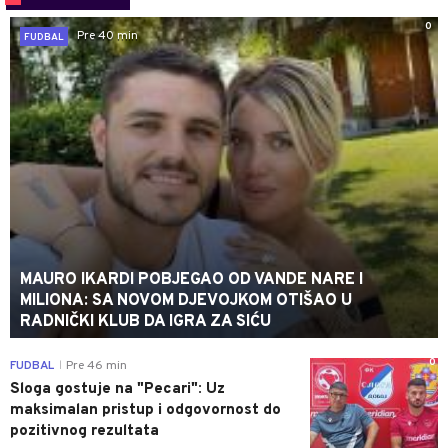
0
Pre 40 min
FUDBAL
MAURO IKARDI POBJEGAO OD VANDE NARE I
MILIONA: SA NOVOM DJEVOJKOM OTIŠAO U
RADNIČKI KLUB DA IGRA ZA SIĆU
0
FUDBAL
Pre 46 min
|
Sloga gostuje na "Pecari": Uz
maksimalan pristup i odgovornost do
pozitivnog rezultata