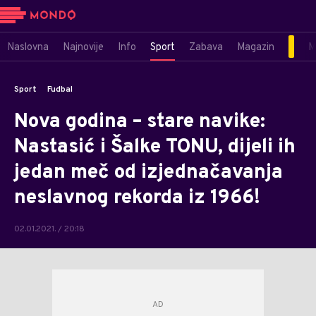
Naslovna
Najnovije
Info
Sport
Zabava
Magazin
M
Sport
Fudbal
Nova godina – stare navike:
Nastasić i Šalke TONU, dijeli ih
jedan meč od izjednačavanja
neslavnog rekorda iz 1966!
02.01.2021. / 20:18