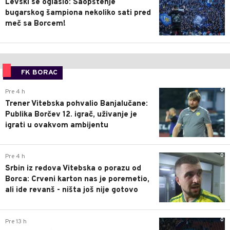
Levski se oglasio: Saopštenje
bugarskog šampiona nekoliko sati pred
meč sa Borcem!
FK BORAC
0
Pre 4 h
Trener Vitebska pohvalio Banjalučane:
Publika Borčev 12. igrač, uživanje je
igrati u ovakvom ambijentu
0
Pre 4 h
Srbin iz redova Vitebska o porazu od
Borca: Crveni karton nas je poremetio,
ali ide revanš - ništa još nije gotovo
0
Pre 13 h