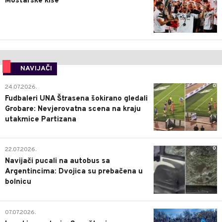
Mostarske kiše
NAVIJAČI
0
24.07.2026.
Fudbaleri UNA Štrasena šokirano gledali
Grobare: Nevjerovatna scena na kraju
utakmice Partizana
0
22.07.2026.
Navijači pucali na autobus sa
Argentincima: Dvojica su prebačena u
bolnicu
1
07.07.2026.