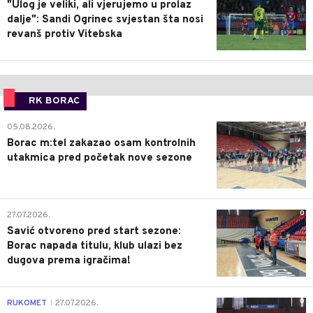
"Ulog je veliki, ali vjerujemo u prolaz
dalje": Sandi Ogrinec svjestan šta nosi
revanš protiv Vitebska
RK BORAC
0
05.08.2026.
Borac m:tel zakazao osam kontrolnih
utakmica pred početak nove sezone
0
27.07.2026.
Savić otvoreno pred start sezone:
Borac napada titulu, klub ulazi bez
dugova prema igračima!
0
RUKOMET
27.07.2026.
|