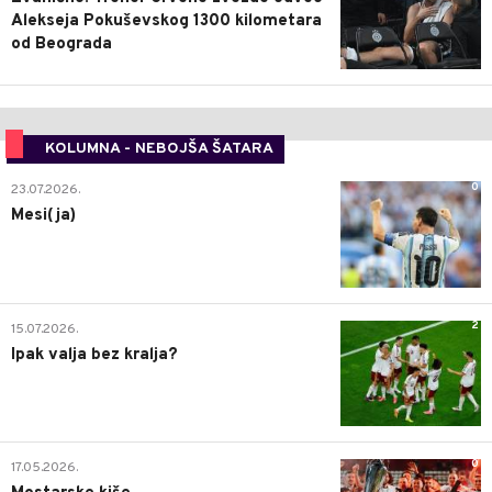
Alekseja Pokuševskog 1300 kilometara
od Beograda
KOLUMNA - NEBOJŠA ŠATARA
0
23.07.2026.
Mesi(ja)
2
15.07.2026.
Ipak valja bez kralja?
0
17.05.2026.