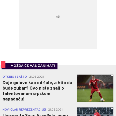
MOŽDA ĆE VAS ZANIMATI
0
OTKRIO I ZAŠTO
21.03.2021.
|
Daje golove kao od šale, a htio da
bude zubar? Ovo niste znali o
talentovanom srpskom
napadaču!
0
NOVI ČLAN REPREZENTACIJE!
21.03.2021.
|