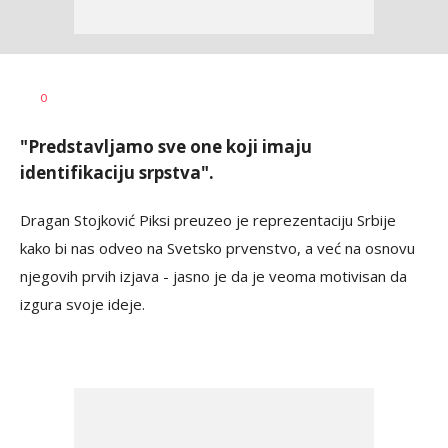
Milutin
AUTOR
0
Vujičić
"Predstavljamo sve one koji imaju
identifikaciju srpstva".
Dragan Stojković Piksi preuzeo je reprezentaciju Srbije
kako bi nas odveo na Svetsko prvenstvo, a već na osnovu
njegovih prvih izjava - jasno je da je veoma motivisan da
izgura svoje ideje.