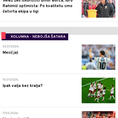
Velež želi iskoristiti umor Borca, Ibro
Rahimić optimista: Po kvalitetu smo
četvrta ekipa u ligi
KOLUMNA - NEBOJŠA ŠATARA
0
23.07.2026.
Mesi(ja)
2
15.07.2026.
Ipak valja bez kralja?
0
17.05.2026.