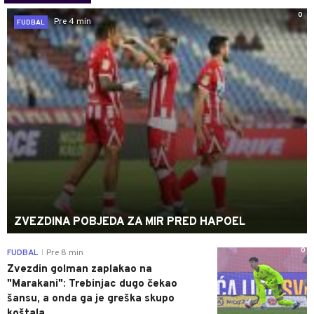
0
Pre 4 min
FUDBAL
ZVEZDINA POBJEDA ZA MIR PRED HAPOEL
0
FUDBAL
Pre 8 min
|
Zvezdin golman zaplakao na
"Marakani": Trebinjac dugo čekao
šansu, a onda ga je greška skupo
koštala