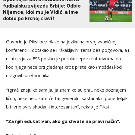
Upoznajte Savu Aranđela, novu
fudbalsku zvijezdu Srbije: Odbio
Nijemce, idol mu je Vidić, a ime
dobio po krsnoj slavi!
Govorio je Piksi bez dlake na jeziku na prvoj zvaničnoj
konferenciji, dotakao se i "škakljivih" tema bez pogovora, a i
u intervju za FSS poslao je poruku reprezentativcima da
kod njega neće biti gledanja kroz prste kao (možda) kod
njegovih prethodnika.
"Igrači znaju ko sam ja, ja znam ko su oni… neke poznajem
lično, neke ne… zato će taj generalni sastanak u ponedeljak
biti vrlo svrsishodan i interesantan", rekao je Piksi.
"Za njih edukativan, ako ga shvate na pravi način".