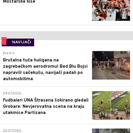
Mostarske kiše
NAVIJAČI
0
Pre 8 h
Brutalna tuča huligana na
zagrebačkom aerodromu! Bed Blu Bojsi
napravili sačekušu, navijači padali po
automobilima
0
24.07.2026.
Fudbaleri UNA Štrasena šokirano gledali
Grobare: Nevjerovatna scena na kraju
utakmice Partizana
0
22.07.2026.