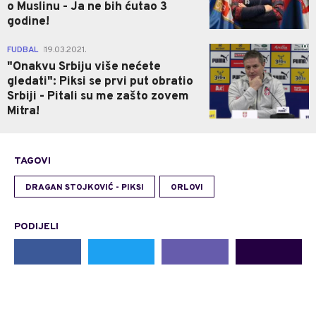
o Muslinu - Ja ne bih ćutao 3
godine!
0
FUDBAL
19.03.2021.
|
"Onakvu Srbiju više nećete
gledati": Piksi se prvi put obratio
Srbiji - Pitali su me zašto zovem
Mitra!
TAGOVI
DRAGAN STOJKOVIĆ - PIKSI
ORLOVI
PODIJELI