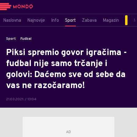
Naslovna
Najnovije
Info
Sport
Zabava
Magazin
M
Sport
Fudbal
Piksi spremio govor igračima -
fudbal nije samo trčanje i
golovi: Daćemo sve od sebe da
vas ne razočaramo!
21.03.2021. / 13:04