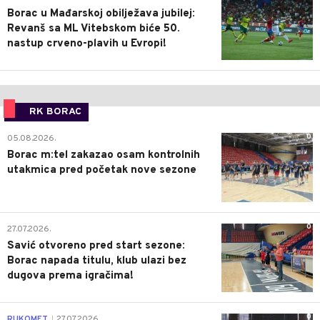
Borac u Mađarskoj obilježava jubilej:
Revanš sa ML Vitebskom biće 50.
nastup crveno-plavih u Evropi!
RK BORAC
0
05.08.2026.
Borac m:tel zakazao osam kontrolnih
utakmica pred početak nove sezone
0
27.07.2026.
Savić otvoreno pred start sezone:
Borac napada titulu, klub ulazi bez
dugova prema igračima!
0
RUKOMET
27.07.2026.
|