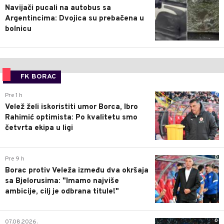
Navijači pucali na autobus sa
Argentincima: Dvojica su prebačena u
bolnicu
FK BORAC
0
Pre 1 h
Velež želi iskoristiti umor Borca, Ibro
Rahimić optimista: Po kvalitetu smo
četvrta ekipa u ligi
0
Pre 9 h
Borac protiv Veleža između dva okršaja
sa Bjelorusima: "Imamo najviše
ambicije, cilj je odbrana titule!"
0
07.08.2026.