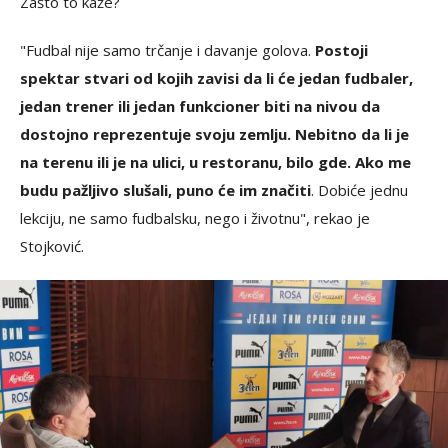
Zašto to kaže?
"Fudbal nije samo trčanje i davanje golova.
Postoji
spektar stvari od kojih zavisi da li će jedan fudbaler,
jedan trener ili jedan funkcioner biti na nivou da
dostojno reprezentuje svoju zemlju. Nebitno da li je
na terenu ili je na ulici, u restoranu, bilo gde. Ako me
budu pažljivo slušali, puno će im značiti
. Dobiće jednu
lekciju, ne samo fudbalsku, nego i životnu", rekao je
Stojković.