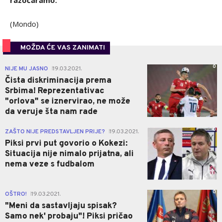
razočaramo."
(Mondo)
MOŽDA ĆE VAS ZANIMATI
0
NIJE MU JASNO
19.03.2021.
|
Čista diskriminacija prema
Srbima! Reprezentativac
"orlova" se iznervirao, ne može
da veruje šta nam rade
0
ZAŠTO NIJE PREDSTAVLJEN PRIJE?
19.03.2021.
|
Piksi prvi put govorio o Kokezi:
Situacija nije nimalo prijatna, ali
nema veze s fudbalom
0
OŠTRO!
19.03.2021.
|
"Meni da sastavljaju spisak?
Samo nek' probaju"! Piksi pričao