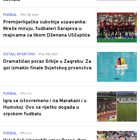
0
FUDBAL
Pre 16 min
|
Premijerligaška subotnja uspavanka:
Mreže miruju, fudbaleri Sarajeva u
majicama sa likom Dženana Uščuplića
0
OSTALI SPORTOVI
Pre 48 min
|
Dramatičan poraz Srbije u Zagrebu: Za
gol izmaklo finale Svjetskog prvenstva
0
FUDBAL
Pre 1 h
|
Igra se istovremeno i na Marakani i u
Humskoj: Ovo se rijetko događa u
srpskom fudbalu
0
FUDBAL
Pre 1 h
|