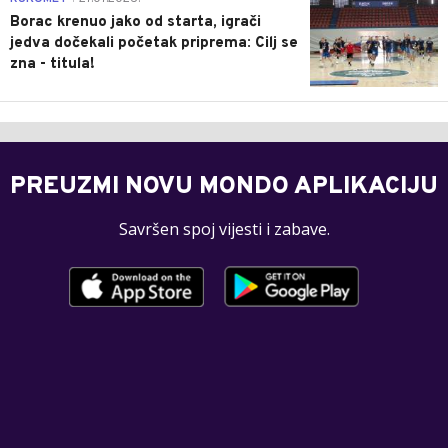
Borac krenuo jako od starta, igrači
jedva dočekali početak priprema: Cilj se
zna - titula!
PREUZMI NOVU MONDO APLIKACIJU
Savršen spoj vijesti i zabave.