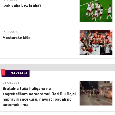
Ipak valja bez kralja?
0
17.05.2026.
Mostarske kiše
NAVIJAČI
0
08.08.2026.
Brutalna tuča huligana na
zagrebačkom aerodromu! Bed Blu Bojsi
napravili sačekušu, navijači padali po
automobilima