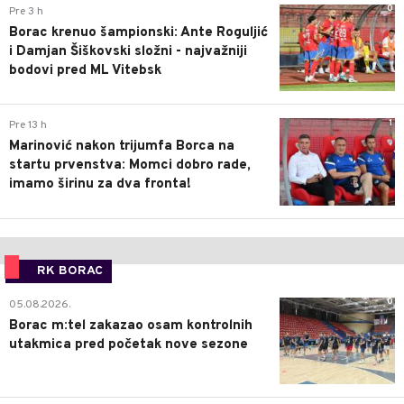
0
Pre 3 h
Borac krenuo šampionski: Ante Roguljić
i Damjan Šiškovski složni - najvažniji
bodovi pred ML Vitebsk
1
Pre 13 h
Marinović nakon trijumfa Borca na
startu prvenstva: Momci dobro rade,
imamo širinu za dva fronta!
RK BORAC
0
05.08.2026.
Borac m:tel zakazao osam kontrolnih
utakmica pred početak nove sezone