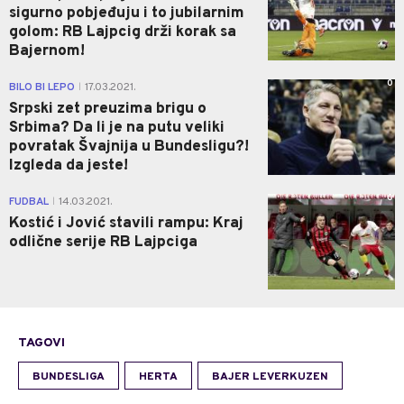
sigurno pobjeđuju i to jubilarnim
golom: RB Lajpcig drži korak sa
Bajernom!
0
BILO BI LEPO
17.03.2021.
|
Srpski zet preuzima brigu o
Srbima? Da li je na putu veliki
povratak Švajnija u Bundesligu?!
Izgleda da jeste!
0
FUDBAL
14.03.2021.
|
Kostić i Jović stavili rampu: Kraj
odlične serije RB Lajpciga
TAGOVI
BUNDESLIGA
HERTA
BAJER LEVERKUZEN