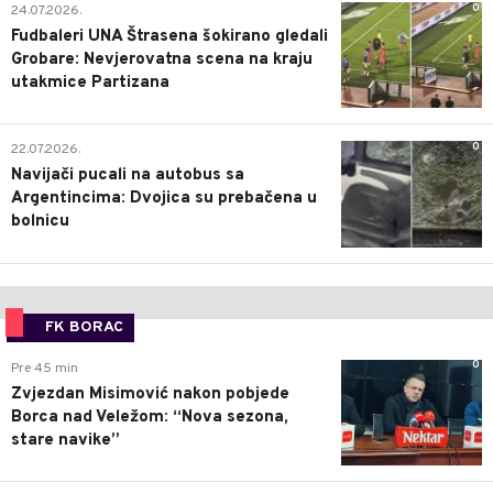
0
24.07.2026.
Fudbaleri UNA Štrasena šokirano gledali
Grobare: Nevjerovatna scena na kraju
utakmice Partizana
0
22.07.2026.
Navijači pucali na autobus sa
Argentincima: Dvojica su prebačena u
bolnicu
FK BORAC
0
Pre 45 min
Zvjezdan Misimović nakon pobjede
Borca nad Veležom: “Nova sezona,
stare navike”