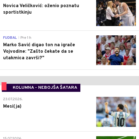
Novica Veličković: oženio poznatu
sportistkinju
0
FUDBAL
Pre 1 h
|
Marko Savić digao ton na igrače
Vojvodine: "Zašto čekate da se
utakmica završi?"
KOLUMNA - NEBOJŠA ŠATARA
0
23.07.2026.
Mesi(ja)
2
15.07.2026.