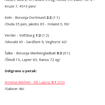
Kruze 7, 45+3 pen/
Keln - Borusija Dortmund
2:2
(1:1)
/Duda 35 pen, Jakobs 65 - Holand 3, 90/
Verder - Volfzburg
1:2
(1:2)
/Movald 45 - Sardžent 9, Veghorst 42/
Šalke - Borusija Menhengladbah
0:3
(0:1)
/Štindl 15, Lajner 63, Ranou 72 ag/
Odigrano u petak:
Arminija Bilefeld - RB Lajpcig
0:1
(0:0)
/Sabicer 46/