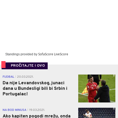
SofaScore LiveScore
Standings provided by
PROČITAJTE I OVO
0
FUDBAL
20.03.2021.
|
Da nije Levandovskog, junaci
dana u Bundesligi bili bi Srbin i
Portugalac!
0
NA BOD MINUSA
19.03.2021.
|
Ako kapiten pogodi mrežu, onda