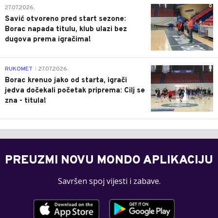
0
27.07.2026.
Savić otvoreno pred start sezone:
Borac napada titulu, klub ulazi bez
dugova prema igračima!
0
RUKOMET
27.07.2026.
|
Borac krenuo jako od starta, igrači
jedva dočekali početak priprema: Cilj se
zna - titula!
PREUZMI NOVU MONDO APLIKACIJU
Savršen spoj vijesti i zabave.