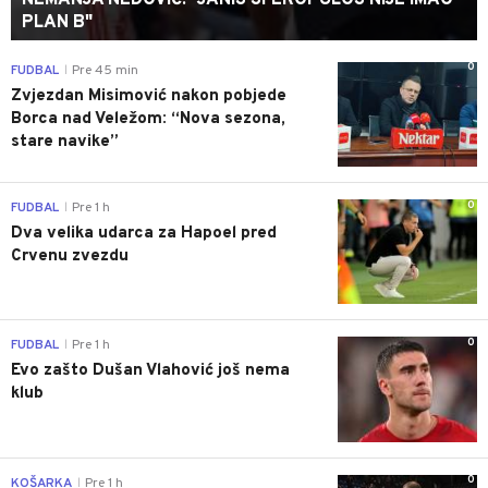
PLAN B"
0
FUDBAL
Pre 45 min
|
Zvjezdan Misimović nakon pobjede
Borca nad Veležom: “Nova sezona,
stare navike”
0
FUDBAL
Pre 1 h
|
Dva velika udarca za Hapoel pred
Crvenu zvezdu
0
FUDBAL
Pre 1 h
|
Evo zašto Dušan Vlahović još nema
klub
0
KOŠARKA
Pre 1 h
|