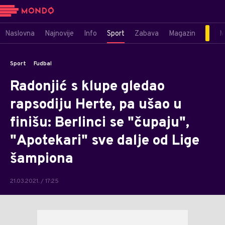
Naslovna
Najnovije
Info
Sport
Zabava
Magazin
M
Sport
Fudbal
Radonjić s klupe gledao
rapsodiju Herte, pa ušao u
finišu: Berlinci se "čupaju",
"Apotekari" sve dalje od Lige
šampiona
21.03.2021. / 17:25