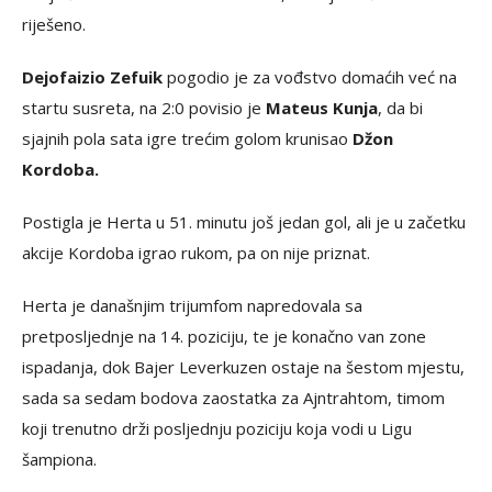
riješeno.
Dejofaizio Zefuik
pogodio je za vođstvo domaćih već na
startu susreta, na 2:0 povisio je
Mateus Kunja
, da bi
sjajnih pola sata igre trećim golom krunisao
Džon
Kordoba.
Postigla je Herta u 51. minutu još jedan gol, ali je u začetku
akcije Kordoba igrao rukom, pa on nije priznat.
Herta je današnjim trijumfom napredovala sa
pretposljednje na 14. poziciju, te je konačno van zone
ispadanja, dok Bajer Leverkuzen ostaje na šestom mjestu,
sada sa sedam bodova zaostatka za Ajntrahtom, timom
koji trenutno drži posljednju poziciju koja vodi u Ligu
šampiona.