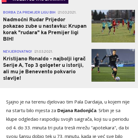
0
BORBA ZA PREMIJER LIGU BIH
21.03.2021.
|
Nadmoćni Rudar Prijedor
pokazao zube u nastavku: Krupan
korak "rudara" ka Premijer ligi
BIH!
0
NEVJEROVATNO!
21.03.2021.
|
Kristijano Ronaldo - najbolji igrač
Serije A, Top 3 golgeter u istoriji,
ali mu je Benevento pokvario
slavlje!
Sjajno je na terenu djelovao tim Pala Dardaija, u kojem nije
na startu bilo mjesta za
Dejana Radonjića
. Srbin je sa
klupe odgledao raspodiju svojih saigrača, koji su u periodu
od 4. do 33. minuta tri puta tresli mrežu "apotekara", da bi
svoju šansu dobio tek u 73. minutu, kada je već sve bilo