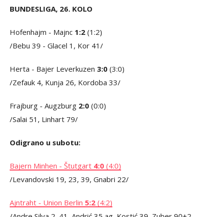
BUNDESLIGA, 26. KOLO
Hofenhajm - Majnc
1:2
(1:2)
/Bebu 39 - Glacel 1, Kor 41/
Herta - Bajer Leverkuzen
3:0
(3:0)
/Zefauk 4, Kunja 26, Kordoba 33/
Frajburg - Augzburg
2:0
(0:0)
/Salai 51, Linhart 79/
Odigrano u subotu:
Bajern Minhen - Štutgart
4:0
(4:0)
/Levandovski 19, 23, 39, Gnabri 22/
Ajntraht - Union Berlin
5:2
(4:2)
/Andre Silva 2, 41, Andrić 35 ag, Kostić 39, Zuber 90+2 -