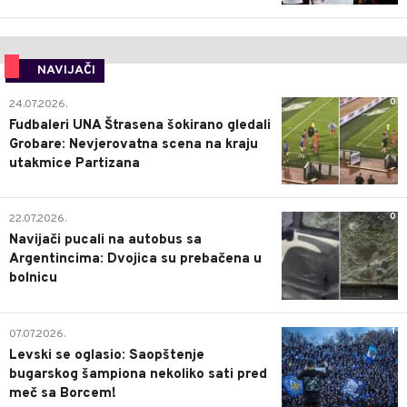
NAVIJAČI
0
24.07.2026.
Fudbaleri UNA Štrasena šokirano gledali
Grobare: Nevjerovatna scena na kraju
utakmice Partizana
0
22.07.2026.
Navijači pucali na autobus sa
Argentincima: Dvojica su prebačena u
bolnicu
1
07.07.2026.
Levski se oglasio: Saopštenje
bugarskog šampiona nekoliko sati pred
meč sa Borcem!