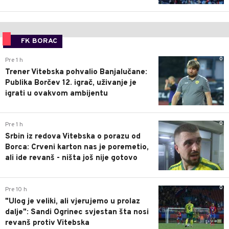
FK BORAC
0
Pre 1 h
Trener Vitebska pohvalio Banjalučane:
Publika Borčev 12. igrač, uživanje je
igrati u ovakvom ambijentu
0
Pre 1 h
Srbin iz redova Vitebska o porazu od
Borca: Crveni karton nas je poremetio,
ali ide revanš - ništa još nije gotovo
0
Pre 10 h
"Ulog je veliki, ali vjerujemo u prolaz
dalje": Sandi Ogrinec svjestan šta nosi
revanš protiv Vitebska