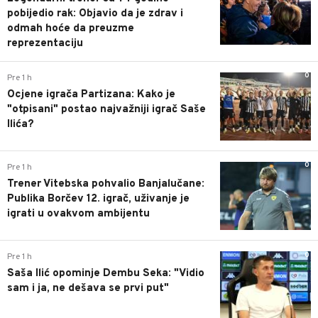
pobijedio rak: Objavio da je zdrav i
odmah hoće da preuzme
reprezentaciju
0
Pre 1 h
Ocjene igrača Partizana: Kako je
"otpisani" postao najvažniji igrač Saše
Ilića?
0
Pre 1 h
Trener Vitebska pohvalio Banjalučane:
Publika Borčev 12. igrač, uživanje je
igrati u ovakvom ambijentu
0
Pre 1 h
Saša Ilić opominje Dembu Seka: "Vidio
sam i ja, ne dešava se prvi put"