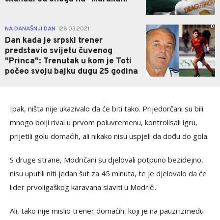
0
NA DANAŠNJI DAN
28.03.2021.
|
Dan kada je srpski trener
predstavio svijetu čuvenog
"Princa": Trenutak u kom je Toti
počeo svoju bajku dugu 25 godina
Ipak, ništa nije ukazivalo da će biti tako. Prijedorčani su bili
mnogo bolji rival u prvom poluvremenu, kontrolisali igru,
prijetili golu domaćih, ali nikako nisu uspjeli da dođu do gola.
S druge strane, Modričani su djelovali potpuno bezidejno,
nisu uputili niti jedan šut za 45 minuta, te je djelovalo da će
lider prvoligaškog karavana slaviti u Modriči.
Ali, tako nije mislio trener domaćih, koji je na pauzi između