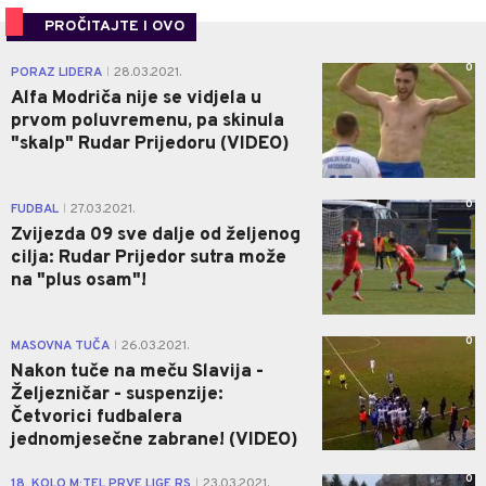
PROČITAJTE I OVO
0
PORAZ LIDERA
28.03.2021.
|
Alfa Modriča nije se vidjela u
prvom poluvremenu, pa skinula
"skalp" Rudar Prijedoru (VIDEO)
0
FUDBAL
27.03.2021.
|
Zvijezda 09 sve dalje od željenog
cilja: Rudar Prijedor sutra može
na "plus osam"!
0
MASOVNA TUČA
26.03.2021.
|
Nakon tuče na meču Slavija -
Željezničar - suspenzije:
Četvorici fudbalera
jednomjesečne zabrane! (VIDEO)
0
18. KOLO M:TEL PRVE LIGE RS
23.03.2021.
|