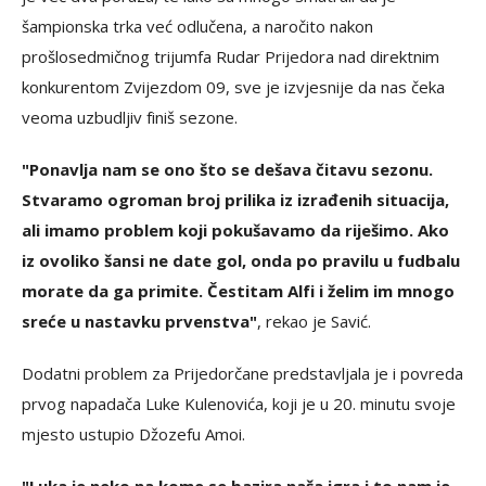
šampionska trka već odlučena, a naročito nakon
prošlosedmičnog trijumfa Rudar Prijedora nad direktnim
konkurentom Zvijezdom 09, sve je izvjesnije da nas čeka
veoma uzbudljiv finiš sezone.
"Ponavlja nam se ono što se dešava čitavu sezonu.
Stvaramo ogroman broj prilika iz izrađenih situacija,
ali imamo problem koji pokušavamo da riješimo. Ako
iz ovoliko šansi ne date gol, onda po pravilu u fudbalu
morate da ga primite. Čestitam Alfi i želim im mnogo
sreće u nastavku prvenstva"
, rekao je Savić.
Dodatni problem za Prijedorčane predstavljala je i povreda
prvog napadača Luke Kulenovića, koji je u 20. minutu svoje
mjesto ustupio Džozefu Amoi.
"Luka je neko na kome se bazira naša igra i to nam je