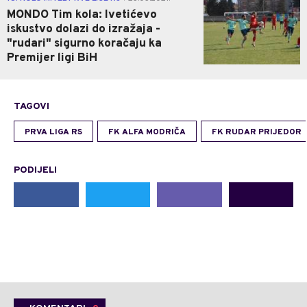
MONDO Tim kola: Ivetićevo
iskustvo dolazi do izražaja -
"rudari" sigurno koračaju ka
Premijer ligi BiH
TAGOVI
PRVA LIGA RS
FK ALFA MODRIČA
FK RUDAR PRIJEDOR
PODIJELI