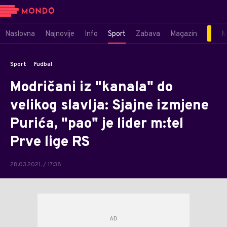
Naslovna
Najnovije
Info
Sport
Zabava
Magazin
M
Sport
Fudbal
Modričani iz "kanala" do
velikog slavlja: Sjajne izmjene
Purića, "pao" je lider m:tel
Prve lige RS
28.03.2021. / 17:38