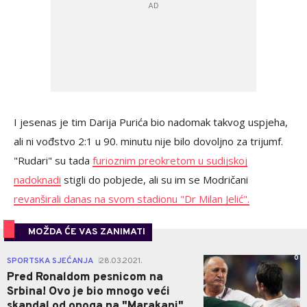
I jesenas je tim Darija Purića bio nadomak takvog uspjeha,
ali ni vođstvo 2:1 u 90. minutu nije bilo dovoljno za trijumf.
"Rudari" su tada
furioznim preokretom u sudijskoj
nadoknadi
stigli do pobjede, ali su im se Modričani
revanširali danas na svom stadionu "Dr Milan Jelić".
MOŽDA ĆE VAS ZANIMATI
0
SPORTSKA SJEĆANJA
28.03.2021.
|
Pred Ronaldom pesnicom na
Srbina! Ovo je bio mnogo veći
skandal od onoga na "Marakani"