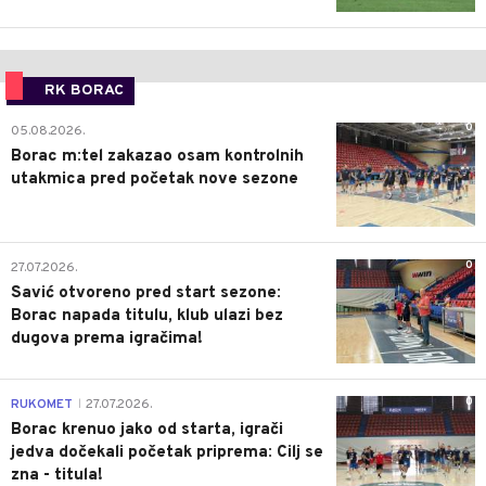
RK BORAC
0
05.08.2026.
Borac m:tel zakazao osam kontrolnih
utakmica pred početak nove sezone
0
27.07.2026.
Savić otvoreno pred start sezone:
Borac napada titulu, klub ulazi bez
dugova prema igračima!
0
RUKOMET
27.07.2026.
|
Borac krenuo jako od starta, igrači
jedva dočekali početak priprema: Cilj se
zna - titula!