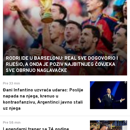
RODRI IDE U BARSELONU: REAL SVE DOGOVORIO I
RIJEŠIO, A ONDA JE POZIV NAJBITNIJEG ČOVJEKA
SVE OBRNUO NAGLAVAČKE
0
Pre 33 min
Đani Infantino uzvraća udarac: Poslije
napada na njega, krenuo u
kontraofanzivu, Argentinci javno stali
uz njega
0
Pre 58 min
Legendarni trener sa 74 godine