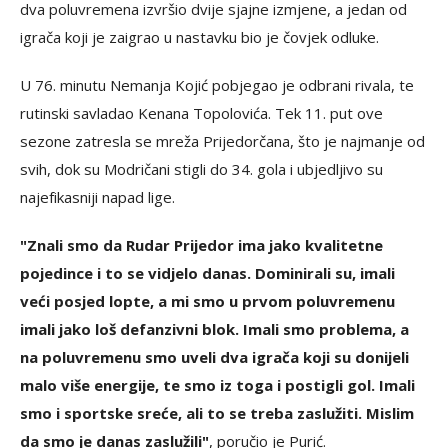
dva poluvremena izvršio dvije sjajne izmjene, a jedan od
igrača koji je zaigrao u nastavku bio je čovjek odluke.
U 76. minutu Nemanja Kojić pobjegao je odbrani rivala, te
rutinski savladao Kenana Topolovića. Tek 11. put ove
sezone zatresla se mreža Prijedorčana, što je najmanje od
svih, dok su Modričani stigli do 34. gola i ubjedljivo su
najefikasniji napad lige.
"Znali smo da Rudar Prijedor ima jako kvalitetne
pojedince i to se vidjelo danas. Dominirali su, imali
veći posjed lopte, a mi smo u prvom poluvremenu
imali jako loš defanzivni blok. Imali smo problema, a
na poluvremenu smo uveli dva igrača koji su donijeli
malo više energije, te smo iz toga i postigli gol. Imali
smo i sportske sreće, ali to se treba zaslužiti. Mislim
da smo je danas zaslužili"
, poručio je Purić.