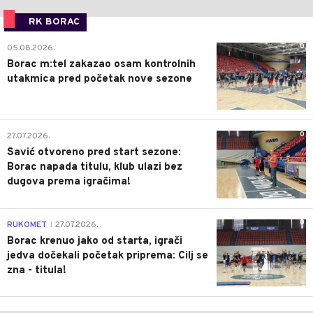
RK BORAC
0
05.08.2026.
Borac m:tel zakazao osam kontrolnih
utakmica pred početak nove sezone
0
27.07.2026.
Savić otvoreno pred start sezone:
Borac napada titulu, klub ulazi bez
dugova prema igračima!
0
RUKOMET
27.07.2026.
|
Borac krenuo jako od starta, igrači
jedva dočekali početak priprema: Cilj se
zna - titula!