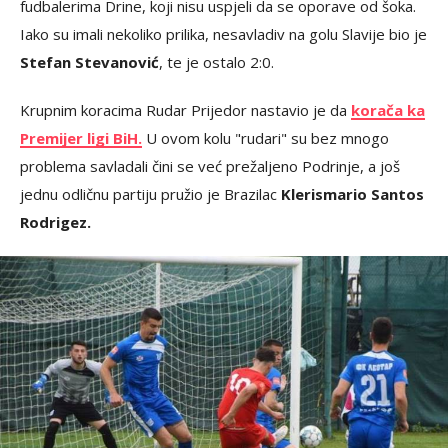
fudbalerima Drine, koji nisu uspjeli da se oporave od šoka.
Iako su imali nekoliko prilika, nesavladiv na golu Slavije bio je
Stefan Stevanović
, te je ostalo 2:0.
Krupnim koracima Rudar Prijedor nastavio je da
korača ka
Premijer ligi BiH.
U ovom kolu "rudari" su bez mnogo
problema savladali čini se već prežaljeno Podrinje, a još
jednu odličnu partiju pružio je Brazilac
Klerismario Santos
Rodrigez.