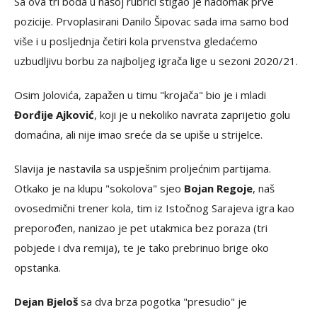
Sa ova tri boda u našoj rubrici stigao je nadomak prve
pozicije. Prvoplasirani Danilo Šipovac sada ima samo bod
više i u posljednja četiri kola prvenstva gledaćemo
uzbudljivu borbu za najboljeg igrača lige u sezoni 2020/21.
Osim Jolovića, zapažen u timu "krojača" bio je i mladi
Đorđije Ajković
, koji je u nekoliko navrata zaprijetio golu
domaćina, ali nije imao sreće da se upiše u strijelce.
Slavija je nastavila sa uspješnim proljećnim partijama.
Otkako je na klupu "sokolova" sjeo
Bojan Regoje
, naš
ovosedmični trener kola, tim iz Istočnog Sarajeva igra kao
preporođen, nanizao je pet utakmica bez poraza (tri
pobjede i dva remija), te je tako prebrinuo brige oko
opstanka.
Dejan Bjeloš
sa dva brza pogotka "presudio" je