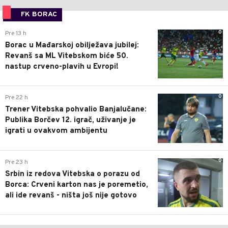
FK BORAC
0
Pre 13 h
Borac u Mađarskoj obilježava jubilej:
Revanš sa ML Vitebskom biće 50.
nastup crveno-plavih u Evropi!
0
Pre 22 h
Trener Vitebska pohvalio Banjalučane:
Publika Borčev 12. igrač, uživanje je
igrati u ovakvom ambijentu
0
Pre 23 h
Srbin iz redova Vitebska o porazu od
Borca: Crveni karton nas je poremetio,
ali ide revanš - ništa još nije gotovo