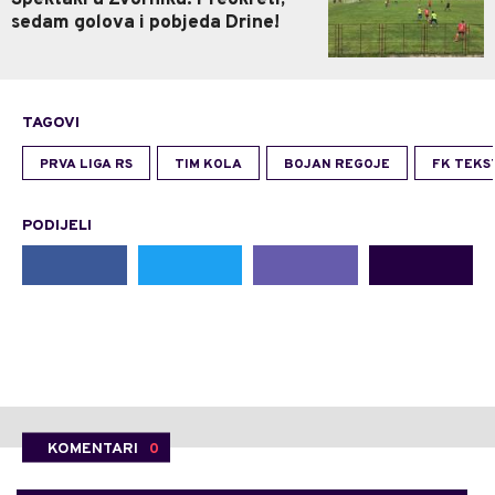
Spektakl u Zvorniku: Preokreti,
sedam golova i pobjeda Drine!
TAGOVI
PRVA LIGA RS
TIM KOLA
BOJAN REGOJE
FK TEKS
PODIJELI
KOMENTARI
0