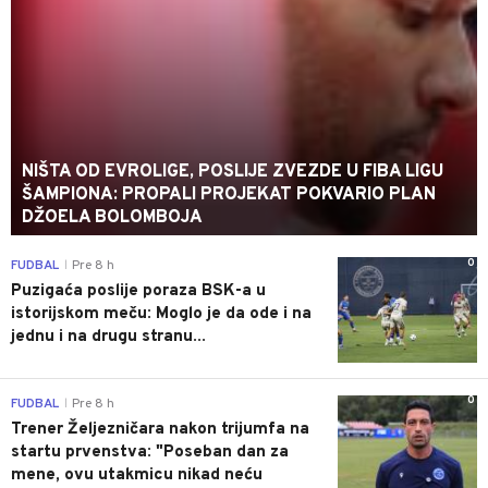
NIŠTA OD EVROLIGE, POSLIJE ZVEZDE U FIBA LIGU
ŠAMPIONA: PROPALI PROJEKAT POKVARIO PLAN
DŽOELA BOLOMBOJA
0
FUDBAL
Pre 8 h
|
Puzigaća poslije poraza BSK-a u
istorijskom meču: Moglo je da ode i na
jednu i na drugu stranu...
0
FUDBAL
Pre 8 h
|
Trener Željezničara nakon trijumfa na
startu prvenstva: "Poseban dan za
mene, ovu utakmicu nikad neću