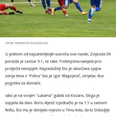
IZVOR: PROMO/FK ZVIJEZDA 09
U jednom od najzanimljivijih susreta ove runde, Zvijezda 09
porazila je Leotar 3:1, te tako Trebinjcima nanijela prvi
proljećni neuspjeh. Najzaslužniji što je okončana sjajna
serija tima s "Polica" bio je Igor Blagojević, strijelac dva
pogotka za domaće.
Iako je na svojim "Lukama" gubila od Kozare, Sloga je
uspjela da slavi. Boris Aljetić izjednačio je na 1:1 u samom
finišu, što mu je donijelo mjesto u Timu kola, da bi Dobojlije