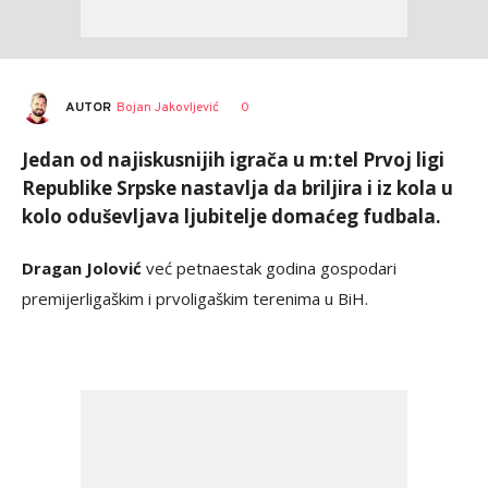
AUTOR
Bojan Jakovljević
0
Jedan od najiskusnijih igrača u m:tel Prvoj ligi
Republike Srpske nastavlja da briljira i iz kola u
kolo oduševljava ljubitelje domaćeg fudbala.
Dragan Jolović
već petnaestak godina gospodari
premijerligaškim i prvoligaškim terenima u BiH.