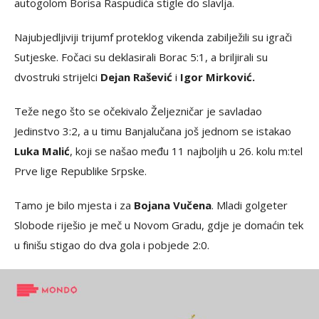
autogolom Borisa Raspudića stigle do slavlja.
Najubjedljiviji trijumf proteklog vikenda zabilježili su igrači
Sutjeske. Fočaci su deklasirali Borac 5:1, a briljirali su
dvostruki strijelci
Dejan Rašević
i
Igor Mirković.
Teže nego što se očekivalo Željezničar je savladao
Jedinstvo 3:2, a u timu Banjalučana još jednom se istakao
Luka Malić
, koji se našao među 11 najboljih u 26. kolu m:tel
Prve lige Republike Srpske.
Tamo je bilo mjesta i za
Bojana Vučena
. Mladi golgeter
Slobode riješio je meč u Novom Gradu, gdje je domaćin tek
u finišu stigao do dva gola i pobjede 2:0.