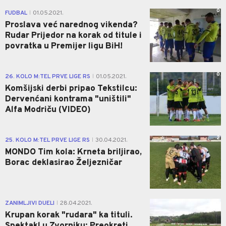
0
FUDBAL
01.05.2021.
|
Proslava već narednog vikenda?
Rudar Prijedor na korak od titule i
povratka u Premijer ligu BiH!
0
26. KOLO M:TEL PRVE LIGE RS
01.05.2021.
|
Komšijski derbi pripao Tekstilcu:
Dervenćani kontrama "uništili"
Alfa Modriču (VIDEO)
2
25. KOLO M:TEL PRVE LIGE RS
30.04.2021.
|
MONDO Tim kola: Krneta briljirao,
Borac deklasirao Željezničar
0
ZANIMLJIVI DUELI
28.04.2021.
|
Krupan korak "rudara" ka tituli.