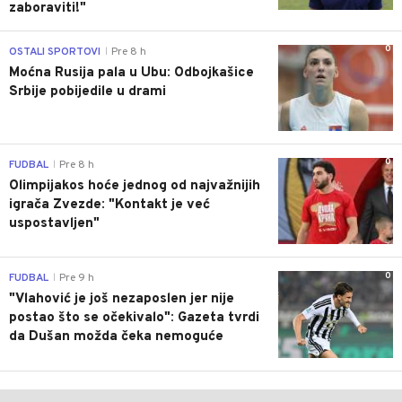
zaboraviti!"
0
OSTALI SPORTOVI
Pre 8 h
|
Moćna Rusija pala u Ubu: Odbojkašice
Srbije pobijedile u drami
0
FUDBAL
Pre 8 h
|
Olimpijakos hoće jednog od najvažnijih
igrača Zvezde: "Kontakt je već
uspostavljen"
0
FUDBAL
Pre 9 h
|
"Vlahović je još nezaposlen jer nije
postao što se očekivalo": Gazeta tvrdi
da Dušan možda čeka nemoguće