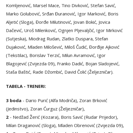
Komljenović, Marsel Mace, Tino Divković, Stefan Savić,
Marko Golubović, Srđan Đuranović, Igor Marković, Boris
Aljetić (Sloga), Đorđe Milutinović, Jovan Bokić, Jovica
Dačević, Uroš Milenković, Ognjen Pljevaljčić, Igor Mirković
(Sutjeska), Miodrag Rudan, Zlatko Duspara, Stefan
Dujaković, Mladen Milošević, Miloš Čudić, Đorđije Ajković
(Tekstilac), Borislav Terzić, Milun Avramović, Igor
Blagojević (Zvijezda 09), Franko Dadić, Bojan Sladojević,
Staša Baštić, Rade Džombić, David Čolić (Željezničar).
TABELA - TRENERI:
3 boda
- Dario Purić (Alfa Modriča), Zoran Brković
(Jedinstvo), Zoran Ćurguz (Željezničar),
2
- Nedžad Žerić (Kozara), Boris Savić (Rudar Prijedor),
Milan Draganović (Sloga), Mladen Obrenović (Zvijezda 09),