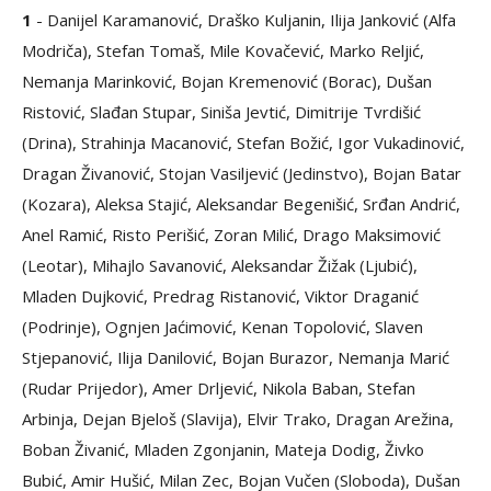
1
- Danijel Karamanović, Draško Kuljanin, Ilija Janković (Alfa
Modriča), Stefan Tomaš, Mile Kovačević, Marko Reljić,
Nemanja Marinković, Bojan Kremenović (Borac), Dušan
Ristović, Slađan Stupar, Siniša Jevtić, Dimitrije Tvrdišić
(Drina), Strahinja Macanović, Stefan Božić, Igor Vukadinović,
Dragan Živanović, Stojan Vasiljević (Jedinstvo), Bojan Batar
(Kozara), Aleksa Stajić, Aleksandar Begenišić, Srđan Andrić,
Anel Ramić, Risto Perišić, Zoran Milić, Drago Maksimović
(Leotar), Mihajlo Savanović, Aleksandar Žižak (Ljubić),
Mladen Dujković, Predrag Ristanović, Viktor Draganić
(Podrinje), Ognjen Jaćimović, Kenan Topolović, Slaven
Stjepanović, Ilija Danilović, Bojan Burazor, Nemanja Marić
(Rudar Prijedor), Amer Drljević, Nikola Baban, Stefan
Arbinja, Dejan Bjeloš (Slavija), Elvir Trako, Dragan Arežina,
Boban Živanić, Mladen Zgonjanin, Mateja Dodig, Živko
Bubić, Amir Hušić, Milan Zec, Bojan Vučen (Sloboda), Dušan