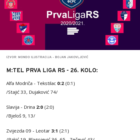
IZVOR: MONDO ILUSTRACIJA - BOJAN JAKOVLJEVIĆ
M:TEL PRVA LIGA RS - 26. KOLO:
Alfa Modriča - Tekstilac
0:2
(0:1)
/Stajić 33, Dujaković 74/
Slavija - Drina
2:0
(2:0)
/Bjeloš 9, 13/
Zvijezda 09 - Leotar
3:1
(2:1)
/Rakić 19, Blagojević 36, 65 - Zečević 43/