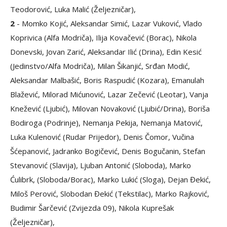
Teodorović, Luka Malić (Željezničar),
2
- Momko Kojić, Aleksandar Simić, Lazar Vuković, Vlado
Koprivica (Alfa Modriča), Ilija Kovačević (Borac), Nikola
Donevski, Jovan Zarić, Aleksandar Ilić (Drina), Edin Kesić
(Jedinstvo/Alfa Modriča), Milan Šikanjić, Srđan Modić,
Aleksandar Malbašić, Boris Raspudić (Kozara), Emanulah
Blažević, Milorad Mićunović, Lazar Zečević (Leotar), Vanja
Knežević (Ljubić), Milovan Novaković (Ljubić/Drina), Boriša
Bodiroga (Podrinje), Nemanja Pekija, Nemanja Matović,
Luka Kulenović (Rudar Prijedor), Denis Čomor, Vučina
Šćepanović, Jadranko Bogičević, Denis Bogučanin, Stefan
Stevanović (Slavija), Ljuban Antonić (Sloboda), Marko
Ćulibrk, (Sloboda/Borac), Marko Lukić (Sloga), Dejan Đekić,
Miloš Perović, Slobodan Đekić (Tekstilac), Marko Rajković,
Budimir Šarčević (Zvijezda 09), Nikola Kuprešak
(Željezničar),