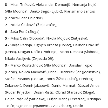
8
- Mitar Trifković, Aleksandar Demonjić, Nemanja Kojić
(Alfa Modriča), Danko Segić (Ljubić), Klarismario Santos
(Borac/Rudar Prijedor),
7
- Nikola Ćetković (Željezničar),
6
- Saša Perić (Sloga),
5
- Miloš Galin (Sloboda), Nikola Mojović (Sutjeska),
4
- Siniša Radoja, Ognjen Krneta (Borac), Dalibor Drakulić
(Drina), Dragan Došlo (Podrinje), Mario Desnica (Sloboda),
Nikola Vasiljević (Zvijezda 09),
3
- Marko Kostadinović (Alfa Modriča), Borislav Topić
(Borac), Novica Marković (Drina), Branislav Šer (Jedinstvo),
Stefan Paranos (Leotar), Boris Žižak (Ljubić), Predrag
Zekanović, Demir Jakupović, Danilo Marmat, Džozef Amoa
(Rudar Prijedor), Dušan Ristić, Obrad Starčević (Sloga),
Dejan Rašević (Sutjeska), Dušan Marić (Tekstilac), Kristijan
Tojčić, Ognjen Stjepanović (Zvijezda 09), Danilo