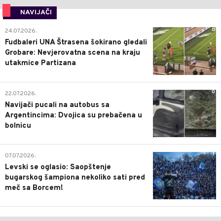
NAVIJAČI
0
24.07.2026.
Fudbaleri UNA Štrasena šokirano gledali
Grobare: Nevjerovatna scena na kraju
utakmice Partizana
0
22.07.2026.
Navijači pucali na autobus sa
Argentincima: Dvojica su prebačena u
bolnicu
1
07.07.2026.
Levski se oglasio: Saopštenje
bugarskog šampiona nekoliko sati pred
meč sa Borcem!