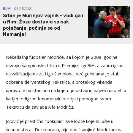
0
BUM!
05.05.2021.
|
Srbin je Murinjov vojnik - vodi ga i
u Rim: Žoze dostavio spisak
pojačanja, počinje se od
Nemanje!
Nekadašnji fudbaler Modriče, sa kojom je 2008. godine
osvojio šampionsku titulu u Premijer ligi BiH, a zatim igrao i
u kvalifikacijama za Ligu šampiona, već godinama je stub
odbrane derventskog Tekstilca, a proteklog vikenda
upravo je na stadionu na kojem je ostvario najveći uspjeh u
karijeri odigrao fenomenalu partiju i pomogao svom
Tekstilcu da savlada Alfa Modriču.
Jolović je praktično "pokupio" sve lopte koje su ušle u
šesnaesterac Dervenćana, nije dao "svojim" Modričanima