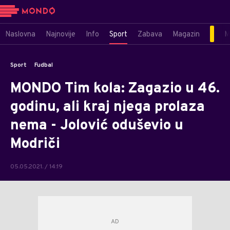
Naslovna
Najnovije
Info
Sport
Zabava
Magazin
M
Sport
Fudbal
MONDO Tim kola: Zagazio u 46.
godinu, ali kraj njega prolaza
nema - Jolović oduševio u
Modriči
05.05.2021. / 14:19