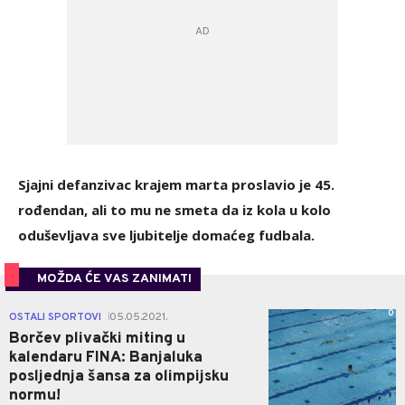
Sjajni defanzivac krajem marta proslavio je 45.
rođendan, ali to mu ne smeta da iz kola u kolo
oduševljava sve ljubitelje domaćeg fudbala.
MOŽDA ĆE VAS ZANIMATI
0
OSTALI SPORTOVI
05.05.2021.
|
Borčev plivački miting u
kalendaru FINA: Banjaluka
posljednja šansa za olimpijsku
normu!