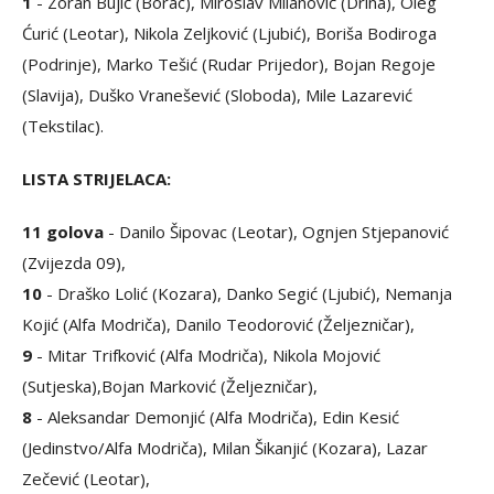
1
- Zoran Bujić (Borac), Miroslav Milanović (Drina), Oleg
Ćurić (Leotar), Nikola Zeljković (Ljubić), Boriša Bodiroga
(Podrinje), Marko Tešić (Rudar Prijedor), Bojan Regoje
(Slavija), Duško Vranešević (Sloboda), Mile Lazarević
(Tekstilac).
LISTA STRIJELACA:
11 golova
- Danilo Šipovac (Leotar), Ognjen Stjepanović
(Zvijezda 09),
10
- Draško Lolić (Kozara), Danko Segić (Ljubić), Nemanja
Kojić (Alfa Modriča), Danilo Teodorović (Željezničar),
9
- Mitar Trifković (Alfa Modriča), Nikola Mojović
(Sutjeska),Bojan Marković (Željezničar),
8
- Aleksandar Demonjić (Alfa Modriča), Edin Kesić
(Jedinstvo/Alfa Modriča), Milan Šikanjić (Kozara), Lazar
Zečević (Leotar),