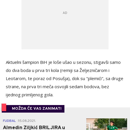
Aktuelni šampion BiH je loše ušao u sezonu, stigavši samo
do dva boda u prva tri kola (remiji sa Željezničarom i
Leotarom, te poraz od Posušja), dok su "plemići", sa druge
strane, na prva tri meča osvojili sedam bodova, bez
ijednog primljenog gola.
MOŽDA ĆE VAS ZANIMATI
0
FUDBAL
15.08.2021.
|
Almedin Ziljkić BRILJIRA u