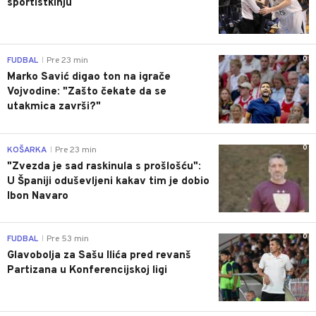
sportistkinju
0
FUDBAL
Pre 23 min
|
Marko Savić digao ton na igrače
Vojvodine: "Zašto čekate da se
utakmica završi?"
0
KOŠARKA
Pre 23 min
|
"Zvezda je sad raskinula s prošlošću":
U Španiji oduševljeni kakav tim je dobio
Ibon Navaro
0
FUDBAL
Pre 53 min
|
Glavobolja za Sašu Ilića pred revanš
Partizana u Konferencijskoj ligi