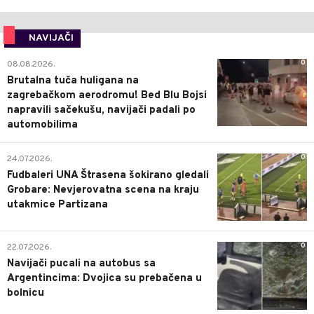
NAVIJAČI
0
08.08.2026.
Brutalna tuča huligana na
zagrebačkom aerodromu! Bed Blu Bojsi
napravili sačekušu, navijači padali po
automobilima
0
24.07.2026.
Fudbaleri UNA Štrasena šokirano gledali
Grobare: Nevjerovatna scena na kraju
utakmice Partizana
0
22.07.2026.
Navijači pucali na autobus sa
Argentincima: Dvojica su prebačena u
bolnicu