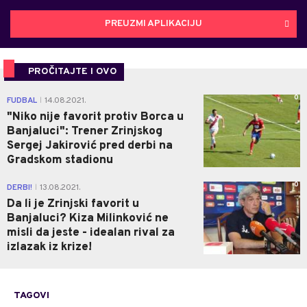
PREUZMI APLIKACIJU
PROČITAJTE I OVO
0
FUDBAL
14.08.2021.
|
"Niko nije favorit protiv Borca u
Banjaluci": Trener Zrinjskog
Sergej Jakirović pred derbi na
Gradskom stadionu
0
DERBI!
13.08.2021.
|
Da li je Zrinjski favorit u
Banjaluci? Kiza Milinković ne
misli da jeste - idealan rival za
izlazak iz krize!
TAGOVI