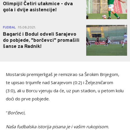
Olimpiji! Četiri utakmice - dva
gola i dvije asistencije!
0
FUDBAL
15.08.2021.
|
Bagarić i Bodul odveli Sarajevo
do pobjede, "borčevci" promašili
šanse za Radnik!
Mostarski premijerligaš je remizirao sa Širokim Brijegom,
te upisao trijumfe nad Sarajevom (0:2) i Željezničarom
(3:0), ali u Borcu vjeruju da će, uz pun stadion, u petom kolu
doći do prve pobjede.
"
Borčevci,
Naša fudbalska istorija pisana je i vašim rukopisom.