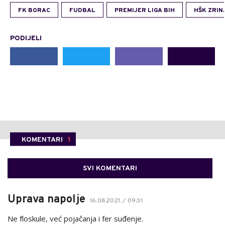
FK BORAC
FUDBAL
PREMIJER LIGA BIH
HŠK ZRIN
PODIJELI
KOMENTARI
1
SVI KOMENTARI
Uprava napolje
16.08.2021. / 09:31
Ne floskule, već pojačanja i fer suđenje.