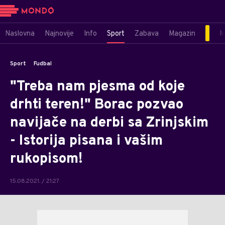
Naslovna
Najnovije
Info
Sport
Zabava
Magazin
M
Sport
Fudbal
"Treba nam pjesma od koje
drhti teren!" Borac pozvao
navijače na derbi sa Zrinjskim
- Istorija pisana i vašim
rukopisom!
15.08.2021. / 21:27