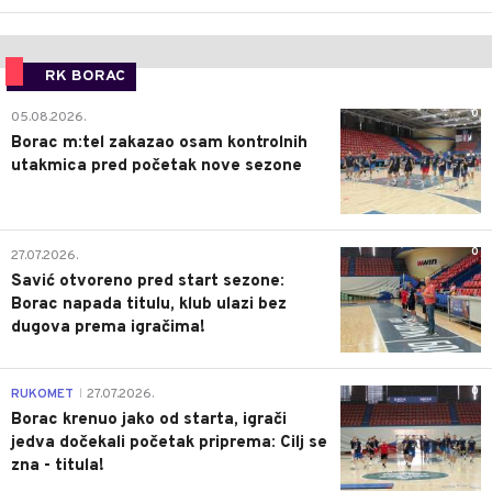
RK BORAC
0
05.08.2026.
Borac m:tel zakazao osam kontrolnih
utakmica pred početak nove sezone
0
27.07.2026.
Savić otvoreno pred start sezone:
Borac napada titulu, klub ulazi bez
dugova prema igračima!
0
RUKOMET
27.07.2026.
|
Borac krenuo jako od starta, igrači
jedva dočekali početak priprema: Cilj se
zna - titula!