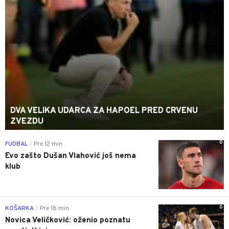
DVA VELIKA UDARCA ZA HAPOEL PRED CRVENU
ZVEZDU
0
FUDBAL
Pre 12 min
|
Evo zašto Dušan Vlahović još nema
klub
0
KOŠARKA
Pre 18 min
|
Novica Veličković: oženio poznatu