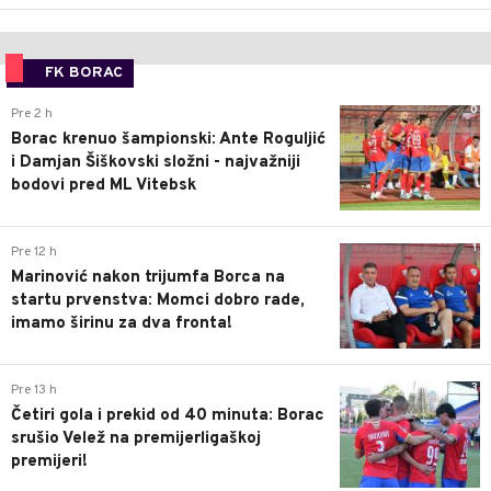
FK BORAC
0
Pre 2 h
Borac krenuo šampionski: Ante Roguljić
i Damjan Šiškovski složni - najvažniji
bodovi pred ML Vitebsk
1
Pre 12 h
Marinović nakon trijumfa Borca na
startu prvenstva: Momci dobro rade,
imamo širinu za dva fronta!
3
Pre 13 h
Četiri gola i prekid od 40 minuta: Borac
srušio Velež na premijerligaškoj
premijeri!