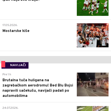
0
17.05.2026.
Mostarske kiše
NAVIJAČI
0
Pre 1 h
Brutalna tuča huligana na
zagrebačkom aerodromu! Bed Blu Bojsi
napravili sačekušu, navijači padali po
automobilima
0
24.07.2026.