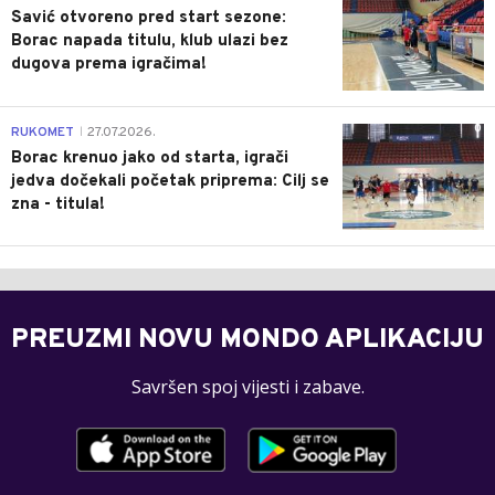
Savić otvoreno pred start sezone:
Borac napada titulu, klub ulazi bez
dugova prema igračima!
0
RUKOMET
27.07.2026.
|
Borac krenuo jako od starta, igrači
jedva dočekali početak priprema: Cilj se
zna - titula!
PREUZMI NOVU MONDO APLIKACIJU
Savršen spoj vijesti i zabave.