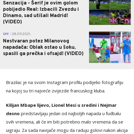
Senzacija - Šerif je ovim golom
pobijedio Real: Izbacili Zvezdu i
Dinamo, sad utišali Madrid!
(VIDEO)
0
UH!
28.09.2021.
|
Nestvaran potez Milanovog
napadača: Oblak ostao u šoku,
spasili ga prečka i ofsajd! (VIDEO)
Brazilac je na svom Instagram profilu podijelio fotografiju
na kojoj su tri najveće zvijezde francuskog kluba.
Kilijan Mbape lijevo, Lionel Mesi u sredini i Nejmar
desno
predstavljaju jedan od najboljih napada u fudbalu
svih vremena, ali će im biti potrebno malo vremena da se
uigraju. Za sada navijače mogu da raduju golovi nakon akcija