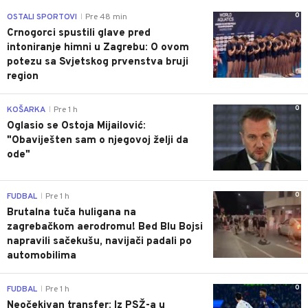
0
OSTALI SPORTOVI
Pre 48 min
|
Crnogorci spustili glave pred
intoniranje himni u Zagrebu: O ovom
potezu sa Svjetskog prvenstva bruji
region
0
KOŠARKA
Pre 1 h
|
Oglasio se Ostoja Mijailović:
"Obaviješten sam o njegovoj želji da
ode"
0
FUDBAL
Pre 1 h
|
Brutalna tuča huligana na
zagrebačkom aerodromu! Bed Blu Bojsi
napravili sačekušu, navijači padali po
automobilima
0
FUDBAL
Pre 1 h
|
Neočekivan transfer: Iz PSŽ-a u