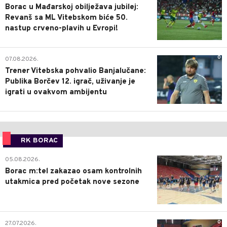
Borac u Mađarskoj obilježava jubilej:
Revanš sa ML Vitebskom biće 50.
nastup crveno-plavih u Evropi!
0
07.08.2026.
Trener Vitebska pohvalio Banjalučane:
Publika Borčev 12. igrač, uživanje je
igrati u ovakvom ambijentu
RK BORAC
0
05.08.2026.
Borac m:tel zakazao osam kontrolnih
utakmica pred početak nove sezone
0
27.07.2026.