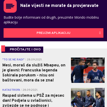
Naše vijesti ne morate da provjeravate
Budite bolje informisani od drugih, preuzmite Mondo mobilnu
aplikaciju
PREUZMI APLIKACIJU
PROČITAJTE I OVO
0
"TO SE NE RADI"
28.09.2021.
|
Mesi, moraš da služiš Mbapeu, on
je glavni: Francuska legenda
šokirala porukom - nisu oni
baštovani, mora da se zna!
0
KATASTROFA
28.09.2021.
|
Raspad sistema u PSŽ za mjesec
dan! Podjela u svlačionici,
zvijezde se ne podnose i