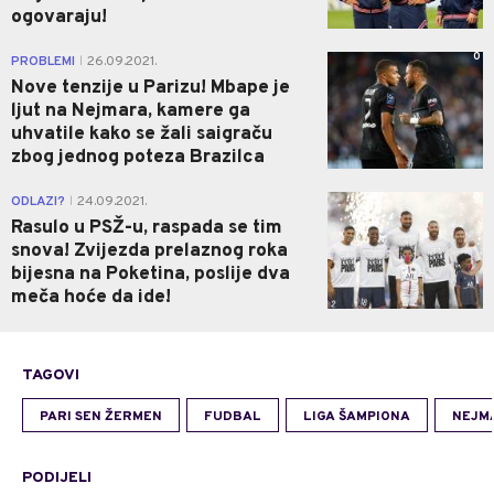
ogovaraju!
0
PROBLEMI
26.09.2021.
|
Nove tenzije u Parizu! Mbape je
ljut na Nejmara, kamere ga
uhvatile kako se žali saigraču
zbog jednog poteza Brazilca
0
ODLAZI?
24.09.2021.
|
Rasulo u PSŽ-u, raspada se tim
snova! Zvijezda prelaznog roka
bijesna na Poketina, poslije dva
meča hoće da ide!
TAGOVI
PARI SEN ŽERMEN
FUDBAL
LIGA ŠAMPIONA
NEJM
PODIJELI