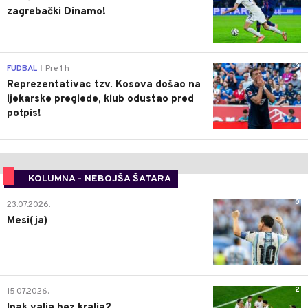
zagrebački Dinamo!
0
FUDBAL
Pre 1 h
|
Reprezentativac tzv. Kosova došao na
ljekarske preglede, klub odustao pred
potpis!
KOLUMNA - NEBOJŠA ŠATARA
0
23.07.2026.
Mesi(ja)
2
15.07.2026.
Ipak valja bez kralja?