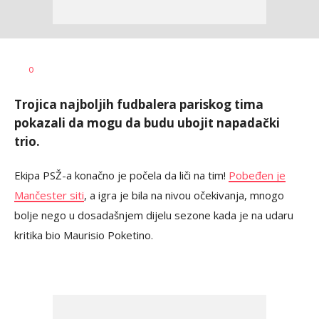
Dragan
AUTOR
0
Šutvić
Trojica najboljih fudbalera pariskog tima
pokazali da mogu da budu ubojit napadački
trio.
Ekipa PSŽ-a konačno je počela da liči na tim!
Pobeđen je
Mančester siti
, a igra je bila na nivou očekivanja, mnogo
bolje nego u dosadašnjem dijelu sezone kada je na udaru
kritika bio Maurisio Poketino.