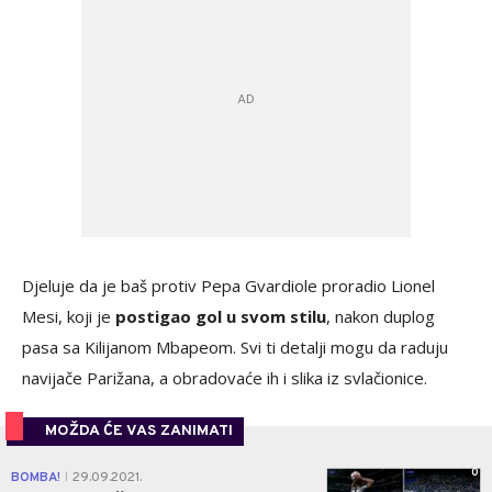
Djeluje da je baš protiv Pepa Gvardiole proradio Lionel
Mesi, koji je
postigao gol u svom stilu
, nakon duplog
pasa sa Kilijanom Mbapeom. Svi ti detalji mogu da raduju
navijače Parižana, a obradovaće ih i slika iz svlačionice.
MOŽDA ĆE VAS ZANIMATI
0
BOMBA!
29.09.2021.
|