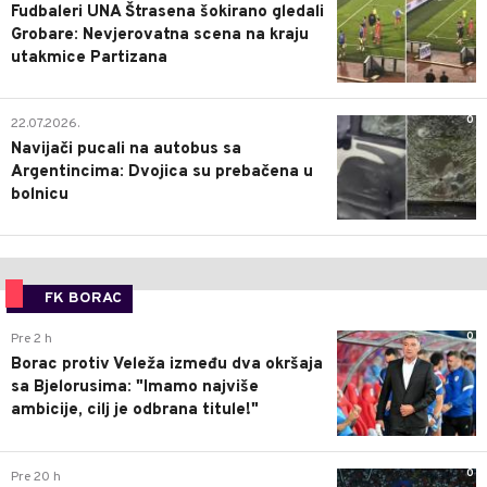
Fudbaleri UNA Štrasena šokirano gledali
Grobare: Nevjerovatna scena na kraju
utakmice Partizana
0
22.07.2026.
Navijači pucali na autobus sa
Argentincima: Dvojica su prebačena u
bolnicu
FK BORAC
0
Pre 2 h
Borac protiv Veleža između dva okršaja
sa Bjelorusima: "Imamo najviše
ambicije, cilj je odbrana titule!"
0
Pre 20 h