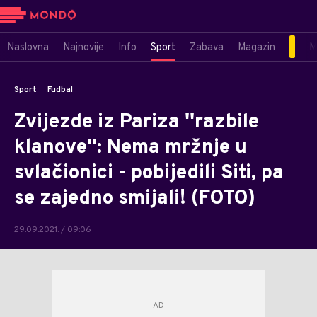
Naslovna
Najnovije
Info
Sport
Zabava
Magazin
M
Sport
Fudbal
Zvijezde iz Pariza ''razbile
klanove'': Nema mržnje u
svlačionici - pobijedili Siti, pa
se zajedno smijali! (FOTO)
29.09.2021. / 09:06