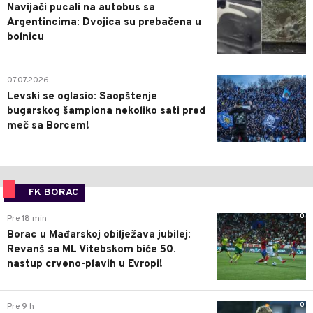
Navijači pucali na autobus sa
Argentincima: Dvojica su prebačena u
bolnicu
1
07.07.2026.
Levski se oglasio: Saopštenje
bugarskog šampiona nekoliko sati pred
meč sa Borcem!
FK BORAC
0
Pre 18 min
Borac u Mađarskoj obilježava jubilej:
Revanš sa ML Vitebskom biće 50.
nastup crveno-plavih u Evropi!
0
Pre 9 h