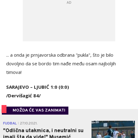
... a onda je prnjavorska odbrana "pukla", što je bilo
dovoljno da se bordo tim nađe među osam najboljih
timova!
SARAJEVO – LJUBIĆ 1:0 (0:0)
/Dervišagić 84/
MOŽDA ĆE VAS ZANIMATI
1
FUDBAL
27.10.2021.
|
"Odlična utakmica, i neutralni su
imali šta da vide!" Musemić