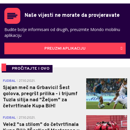
Naše vijesti ne morate da provjeravate
Budite bolje informisani od drugih, preuzmite Mondo mobilnu
aplikaciju
PREUZMI APLIKACIJU
PROČITAJTE I OVO
0
FUDBAL
27.10.2021.
|
Sjajan meč na Grbavici! Šest
golova, pregršt prilika - i trijumf
Tuzla sitija nad "Željom" za
četvrtfinale Kupa BiH!
0
FUDBAL
27.10.2021.
|
Velež "sa stilom" do četvrtfinala