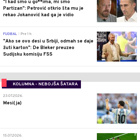
"I kad smo u go**ima, mi smo
Partizan": Petrović otkrio šta mu je
rekao Jokanović kad ga je vidio
0
FUDBAL
Pre 1 h
|
"Ako se ovo desi u Srbiji, odmah se daje
žuti karton": De Bleker preuzeo
Sudijsku komisiju FSS
KOLUMNA - NEBOJŠA ŠATARA
0
23.07.2026.
Mesi(ja)
2
15.07.2026.