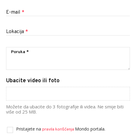
E-mail
*
Lokacija
*
Ubacite video ili foto
Možete da ubacite do 3 fotografije ili videa. Ne smije biti
više od 25 MB.
Pristajete na
Mondo portala.
pravila korišćenja