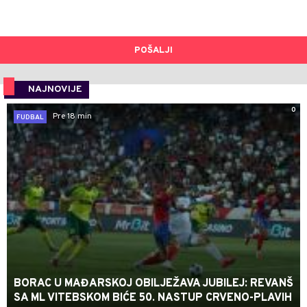
POŠALJI
NAJNOVIJE
0
Pre 18 min
FUDBAL
BORAC U MAĐARSKOJ OBILJEŽAVA JUBILEJ: REVANŠ
SA ML VITEBSKOM BIĆE 50. NASTUP CRVENO-PLAVIH