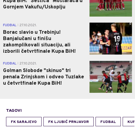
Kupa BiH: "Šestica" Mostaraca u
Gornjem Vakufu/Uskoplju
0
FUDBAL
27.10.2021.
|
Borac slavio u Trebinju!
Banjalučani u finišu
zakomplikovali situaciju, ali
izborili četvrtfinale Kupa BiH!
0
FUDBAL
27.10.2021.
|
Golman Slobode "skinuo" tri
penala Zrinjskom i odveo Tuzlake
u četvrtfinale Kupa BiH!
TAGOVI
FK SARAJEVO
FK LJUBIĆ PRNJAVOR
FUDBAL
KUP