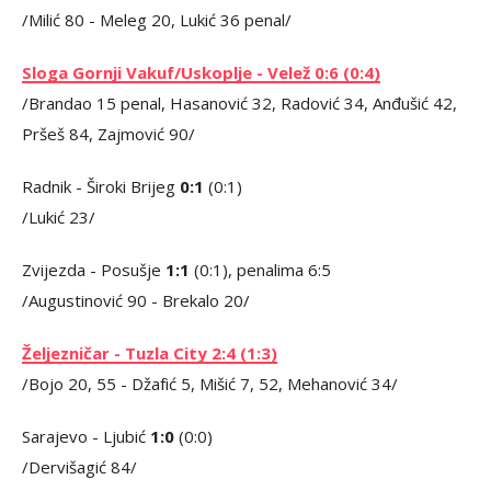
/Milić 80 - Meleg 20, Lukić 36 penal/
Sloga Gornji Vakuf/Uskoplje - Velež 0:6 (0:4)
/Brandao 15 penal, Hasanović 32, Radović 34, Anđušić 42,
Pršeš 84, Zajmović 90/
Radnik - Široki Brijeg
0:1
(0:1)
/Lukić 23/
Zvijezda - Posušje
1:1
(0:1), penalima 6:5
/Augustinović 90 - Brekalo 20/
Željezničar - Tuzla City 2:4 (1:3)
/Bojo 20, 55 - Džafić 5, Mišić 7, 52, Mehanović 34/
Sarajevo - Ljubić
1:0
(0:0)
/Dervišagić 84/