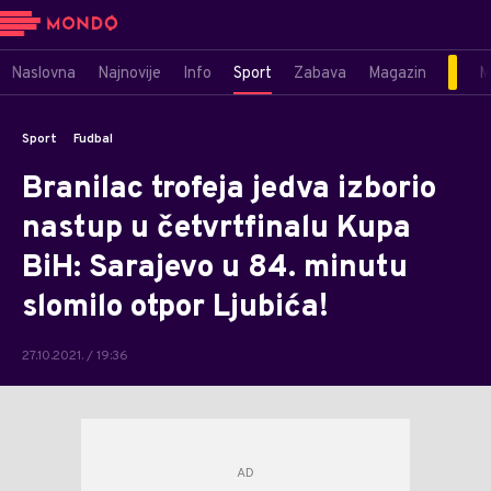
Naslovna
Najnovije
Info
Sport
Zabava
Magazin
M
Sport
Fudbal
Branilac trofeja jedva izborio
nastup u četvrtfinalu Kupa
BiH: Sarajevo u 84. minutu
slomilo otpor Ljubića!
27.10.2021. / 19:36