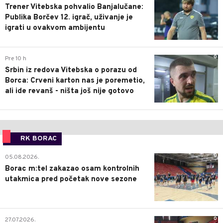
Trener Vitebska pohvalio Banjalučane:
Publika Borčev 12. igrač, uživanje je
igrati u ovakvom ambijentu
0
Pre 10 h
Srbin iz redova Vitebska o porazu od
Borca: Crveni karton nas je poremetio,
ali ide revanš - ništa još nije gotovo
RK BORAC
0
05.08.2026.
Borac m:tel zakazao osam kontrolnih
utakmica pred početak nove sezone
0
27.07.2026.