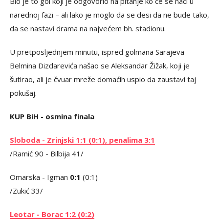
Bio je to gol koji je odgovorio na pitanje ko će se naći u
narednoj fazi – ali lako je moglo da se desi da ne bude tako,
da se nastavi drama na najvećem bh. stadionu.
U pretposljednjem minutu, ispred golmana Sarajeva
Belmina Dizdarevića našao se Aleksandar Žižak, koji je
šutirao, ali je čvuar mreže domaćih uspio da zaustavi taj
pokušaj.
KUP BiH - osmina finala
Sloboda - Zrinjski 1:1 (0:1), penalima 3:1
/Ramić 90 - Bilbija 41/
Omarska - Igman
0:1
(0:1)
/Zukić 33/
Leotar - Borac 1:2 (0:2)