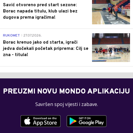
Savić otvoreno pred start sezone:
Borac napada titulu, klub ulazi bez
dugova prema igračima!
0
RUKOMET
27.07.2026.
|
Borac krenuo jako od starta, igrači
jedva dočekali početak priprema: Cilj se
zna - titula!
PREUZMI NOVU MONDO APLIKACIJU
Savršen spoj vijesti i zabave.