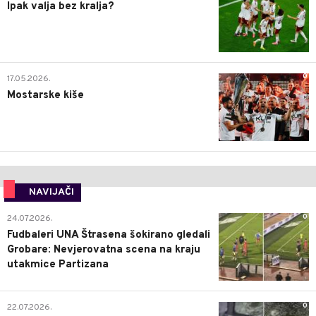
Ipak valja bez kralja?
0
17.05.2026.
Mostarske kiše
NAVIJAČI
0
24.07.2026.
Fudbaleri UNA Štrasena šokirano gledali
Grobare: Nevjerovatna scena na kraju
utakmice Partizana
0
22.07.2026.