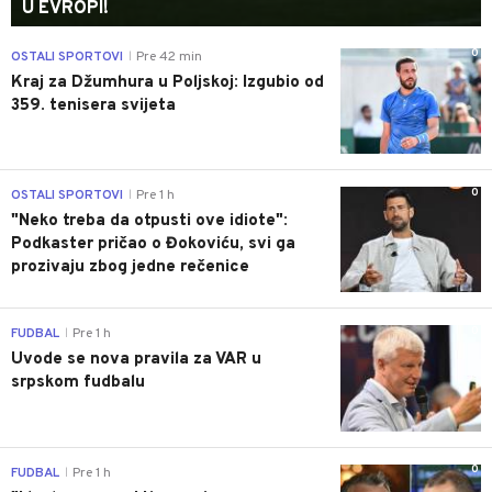
U EVROPI!
0
OSTALI SPORTOVI
Pre 42 min
|
Kraj za Džumhura u Poljskoj: Izgubio od
359. tenisera svijeta
0
OSTALI SPORTOVI
Pre 1 h
|
"Neko treba da otpusti ove idiote":
Podkaster pričao o Đokoviću, svi ga
prozivaju zbog jedne rečenice
0
FUDBAL
Pre 1 h
|
Uvode se nova pravila za VAR u
srpskom fudbalu
0
FUDBAL
Pre 1 h
|