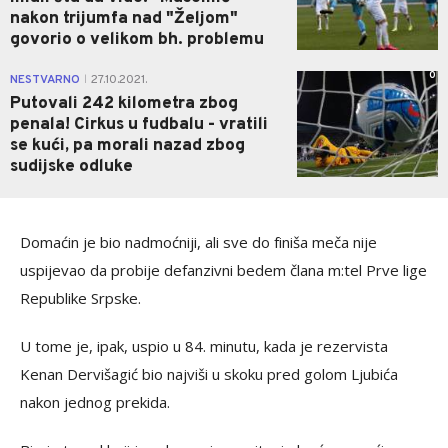
nakon trijumfa nad "Željom"
govorio o velikom bh. problemu
0
NESTVARNO
27.10.2021.
|
Putovali 242 kilometra zbog
penala! Cirkus u fudbalu - vratili
se kući, pa morali nazad zbog
sudijske odluke
Domaćin je bio nadmoćniji, ali sve do finiša meča nije
uspijevao da probije defanzivni bedem člana m:tel Prve lige
Republike Srpske.
U tome je, ipak, uspio u 84. minutu, kada je rezervista
Kenan Dervišagić bio najviši u skoku pred golom Ljubića
nakon jednog prekida.