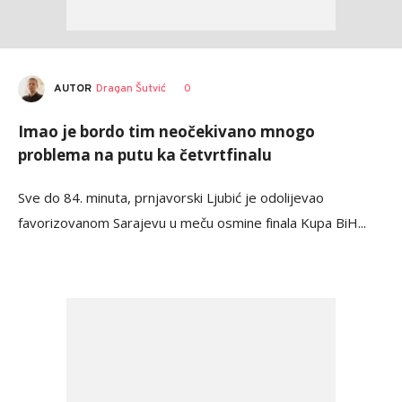
AUTOR
Dragan Šutvić
0
Imao je bordo tim neočekivano mnogo
problema na putu ka četvrtfinalu
Sve do 84. minuta, prnjavorski Ljubić je odolijevao
favorizovanom Sarajevu u meču osmine finala Kupa BiH...