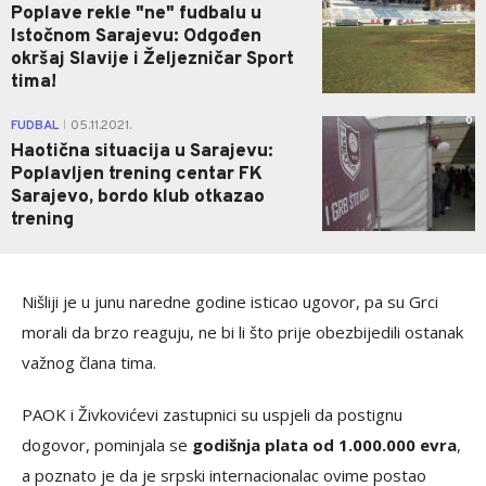
Poplave rekle "ne" fudbalu u
Istočnom Sarajevu: Odgođen
okršaj Slavije i Željezničar Sport
tima!
0
FUDBAL
05.11.2021.
|
Haotična situacija u Sarajevu:
Poplavljen trening centar FK
Sarajevo, bordo klub otkazao
trening
Nišliji je u junu naredne godine isticao ugovor, pa su Grci
morali da brzo reaguju, ne bi li što prije obezbijedili ostanak
važnog člana tima.
PAOK i Živkovićevi zastupnici su uspjeli da postignu
dogovor, pominjala se
godišnja plata od 1.000.000 evra
,
a poznato je da je srpski internacionalac ovime postao