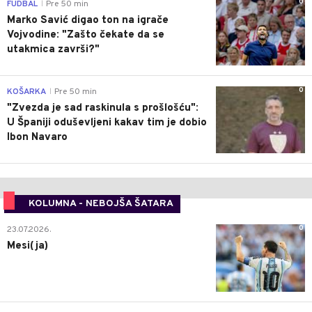
0
FUDBAL
Pre 50 min
|
Marko Savić digao ton na igrače
Vojvodine: "Zašto čekate da se
utakmica završi?"
0
KOŠARKA
Pre 50 min
|
"Zvezda je sad raskinula s prošlošću":
U Španiji oduševljeni kakav tim je dobio
Ibon Navaro
KOLUMNA - NEBOJŠA ŠATARA
0
23.07.2026.
Mesi(ja)