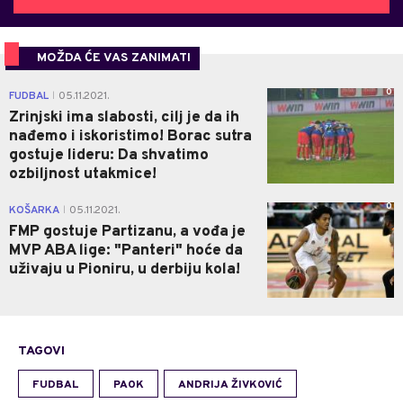
MOŽDA ĆE VAS ZANIMATI
0
FUDBAL
05.11.2021.
|
Zrinjski ima slabosti, cilj je da ih
nađemo i iskoristimo! Borac sutra
gostuje lideru: Da shvatimo
ozbiljnost utakmice!
0
KOŠARKA
05.11.2021.
|
FMP gostuje Partizanu, a vođa je
MVP ABA lige: "Panteri" hoće da
uživaju u Pioniru, u derbiju kola!
TAGOVI
FUDBAL
PAOK
ANDRIJA ŽIVKOVIĆ