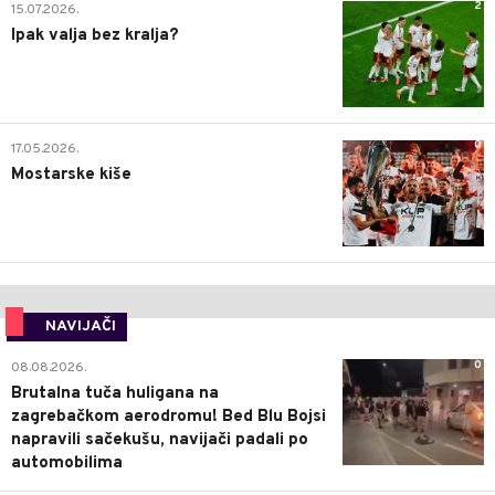
2
15.07.2026.
Ipak valja bez kralja?
0
17.05.2026.
Mostarske kiše
NAVIJAČI
0
08.08.2026.
Brutalna tuča huligana na
zagrebačkom aerodromu! Bed Blu Bojsi
napravili sačekušu, navijači padali po
automobilima