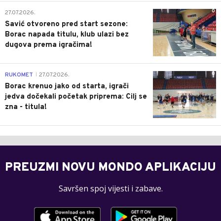
0
27.07.2026.
Savić otvoreno pred start sezone:
Borac napada titulu, klub ulazi bez
dugova prema igračima!
0
RUKOMET
27.07.2026.
|
Borac krenuo jako od starta, igrači
jedva dočekali početak priprema: Cilj se
zna - titula!
PREUZMI NOVU MONDO APLIKACIJU
Savršen spoj vijesti i zabave.