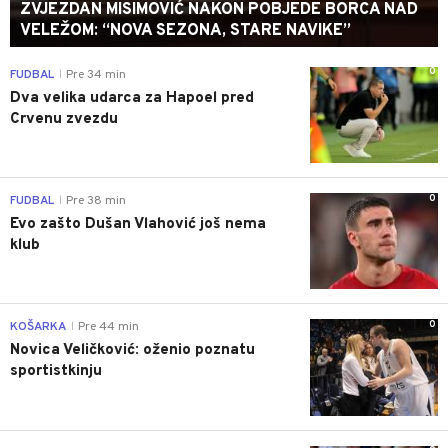
ZVJEZDAN MISIMOVIĆ NAKON POBJEDE BORCA NAD
VELEŽOM: “NOVA SEZONA, STARE NAVIKE”
0
FUDBAL
Pre 34 min
|
Dva velika udarca za Hapoel pred
Crvenu zvezdu
0
FUDBAL
Pre 38 min
|
Evo zašto Dušan Vlahović još nema
klub
0
KOŠARKA
Pre 44 min
|
Novica Veličković: oženio poznatu
sportistkinju