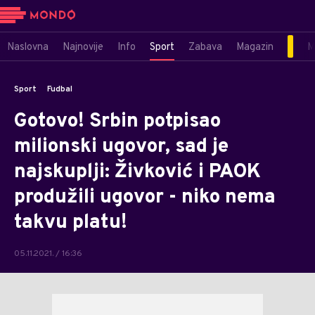
Naslovna
Najnovije
Info
Sport
Zabava
Magazin
M
Sport
Fudbal
Gotovo! Srbin potpisao
milionski ugovor, sad je
najskuplji: Živković i PAOK
produžili ugovor - niko nema
takvu platu!
05.11.2021. / 16:36