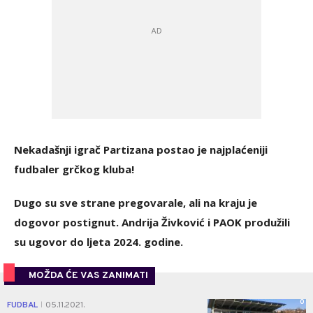
Nekadašnji igrač Partizana postao je najplaćeniji
fudbaler grčkog kluba!
Dugo su sve strane pregovarale, ali na kraju je
dogovor postignut. Andrija Živković i PAOK produžili
su ugovor do ljeta 2024. godine.
MOŽDA ĆE VAS ZANIMATI
0
FUDBAL
05.11.2021.
|