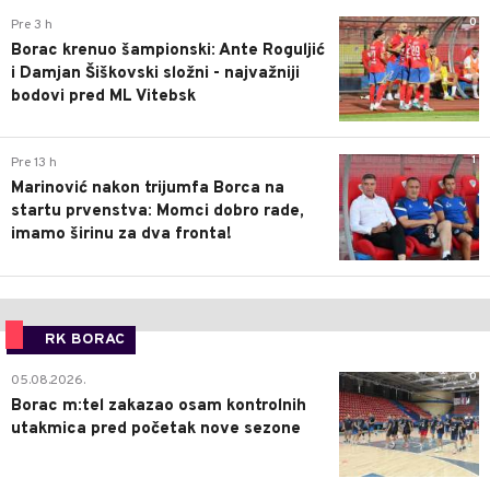
0
Pre 3 h
Borac krenuo šampionski: Ante Roguljić
i Damjan Šiškovski složni - najvažniji
bodovi pred ML Vitebsk
1
Pre 13 h
Marinović nakon trijumfa Borca na
startu prvenstva: Momci dobro rade,
imamo širinu za dva fronta!
RK BORAC
0
05.08.2026.
Borac m:tel zakazao osam kontrolnih
utakmica pred početak nove sezone