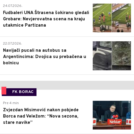
0
24.07.2026.
Fudbaleri UNA Štrasena šokirano gledali
Grobare: Nevjerovatna scena na kraju
utakmice Partizana
0
22.07.2026.
Navijači pucali na autobus sa
Argentincima: Dvojica su prebačena u
bolnicu
FK BORAC
0
Pre 4 min
Zvjezdan Misimović nakon pobjede
Borca nad Veležom: “Nova sezona,
stare navike”