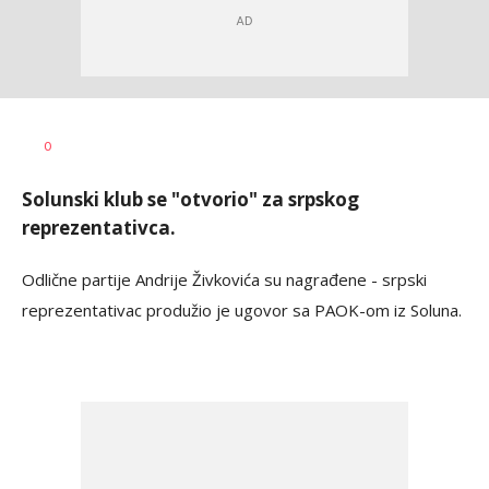
Haris
AUTOR
0
Krhalić
Solunski klub se "otvorio" za srpskog
reprezentativca.
Odlične partije Andrije Živkovića su nagrađene - srpski
reprezentativac produžio je ugovor sa PAOK-om iz Soluna.