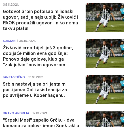
0
05.11.2021.
Gotovo! Srbin potpisao milionski
ugovor, sad je najskuplji: Živković i
PAOK produžili ugovor - niko nema
takvu platu!
0
SJAJAN
30.10.2021.
|
Živković crno-bijeli još 3 godine,
dobijaće milion evra godišnje:
Ponovo daje golove, klub ga
"zaključao" novim ugovorom
0
FANTASTIČNO
21.10.2021.
|
Srbin nastavlja sa briljantnim
partijama: Gol i asistencija za
poluvrijeme u Kopenhagenu!
0
BRAVO ANDRIJA
17.10.2021.
|
"Srpski Mesi" zapalio Grčku - dva
komada za poluvrijeme: Spektakl u