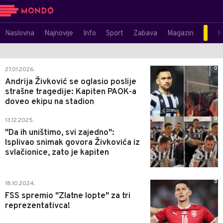
Naslovna
Najnovije
Info
Sport
Zabava
Magazin
M
0
27.01.2026.
Andrija Živković se oglasio poslije
strašne tragedije: Kapiten PAOK-a
doveo ekipu na stadion
0
13.12.2025.
"Da ih uništimo, svi zajedno":
Isplivao snimak govora Živkovića iz
svlačionice, zato je kapiten
0
18.10.2024.
FSS spremio "Zlatne lopte" za tri
reprezentativca!