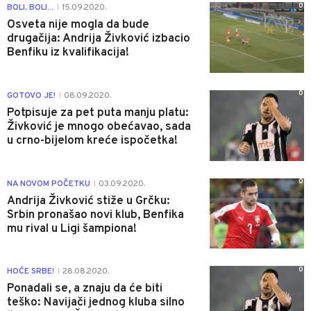
0
BOLI, BOLI...
15.09.2020.
|
Osveta nije mogla da bude
drugačija: Andrija Živković izbacio
Benfiku iz kvalifikacija!
0
GOTOVO JE!
08.09.2020.
|
Potpisuje za pet puta manju platu:
Živković je mnogo obećavao, sada
u crno-bijelom kreće ispočetka!
0
NA NOVOM POČETKU
03.09.2020.
|
Andrija Živković stiže u Grčku:
Srbin pronašao novi klub, Benfika
mu rival u Ligi šampiona!
0
HOĆE SRBE!
28.08.2020.
|
Ponadali se, a znaju da će biti
teško: Navijači jednog kluba silno