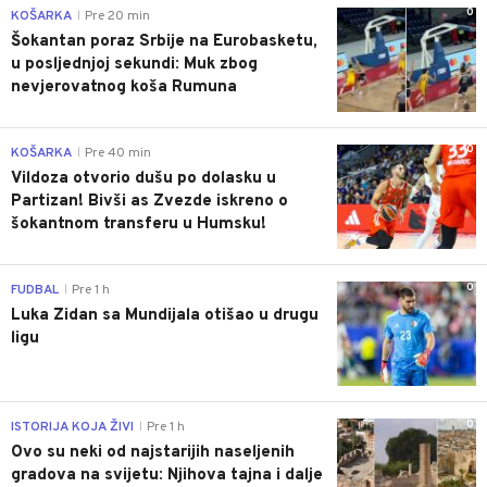
0
KOŠARKA
Pre 20 min
|
Šokantan poraz Srbije na Eurobasketu,
u posljednjoj sekundi: Muk zbog
nevjerovatnog koša Rumuna
0
KOŠARKA
Pre 40 min
|
Vildoza otvorio dušu po dolasku u
Partizan! Bivši as Zvezde iskreno o
šokantnom transferu u Humsku!
0
FUDBAL
Pre 1 h
|
Luka Zidan sa Mundijala otišao u drugu
ligu
0
ISTORIJA KOJA ŽIVI
Pre 1 h
|
Ovo su neki od najstarijih naseljenih
gradova na svijetu: Njihova tajna i dalje