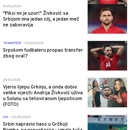
0
15.06.2024.
"Piksi mi je uzor!" Živković sa
Srbijom ima jedan cilj, a jedan meč
ne zaboravlja
0
TRANSFERI
03.02.2024.
|
Srpskom fudbaleru propao transfer
zbog oca!?
0
24.01.2024.
Vjerio lijepu Grkinju, a onda dobio
velike vijesti: Andrija Živković uživa
u Solunu sa tetoviranom ljepoticom
(FOTO)
0
UH!
25.09.2023.
|
Srbin napravio haos u Grčkoj!