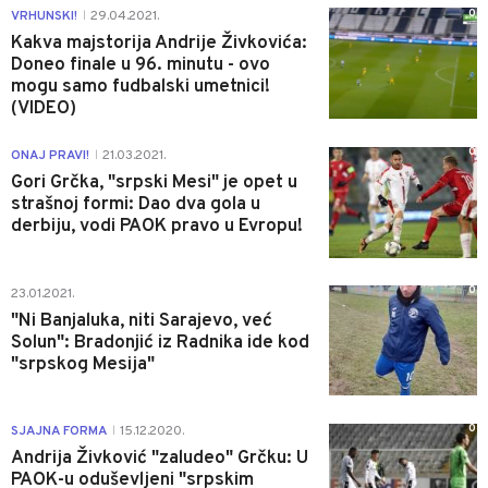
0
VRHUNSKI!
29.04.2021.
|
Kakva majstorija Andrije Živkovića:
Doneo finale u 96. minutu - ovo
mogu samo fudbalski umetnici!
(VIDEO)
0
ONAJ PRAVI!
21.03.2021.
|
Gori Grčka, "srpski Mesi" je opet u
strašnoj formi: Dao dva gola u
derbiju, vodi PAOK pravo u Evropu!
0
23.01.2021.
"Ni Banjaluka, niti Sarajevo, već
Solun": Bradonjić iz Radnika ide kod
"srpskog Mesija"
0
SJAJNA FORMA
15.12.2020.
|
Andrija Živković "zaludeo" Grčku: U
PAOK-u oduševljeni "srpskim