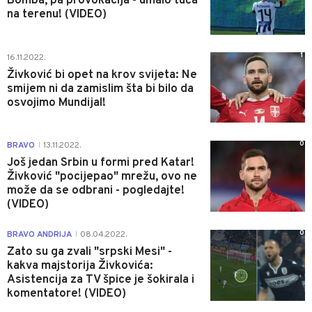
Bomba, pa provokacija - umalo tuča
na terenu! (VIDEO)
1
16.11.2022.
Živković bi opet na krov svijeta: Ne
smijem ni da zamislim šta bi bilo da
osvojimo Mundijal!
0
BRAVO
13.11.2022.
|
Još jedan Srbin u formi pred Katar!
Živković "pocijepao" mrežu, ovo ne
može da se odbrani - pogledajte!
(VIDEO)
0
BRAVO ANDRIJA
08.04.2022.
|
Zato su ga zvali "srpski Mesi" -
kakva majstorija Živkovića:
Asistencija za TV špice je šokirala i
komentatore! (VIDEO)