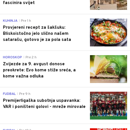
fascinira svijet
0
KUHINJA
Pre 1 h
|
Provjereni recept za šakšuku:
Bliskoistočno jelo slično našem
satarašu, gotovo je za pola sata
0
HOROSKOP
Pre 2 h
|
Zvijezde za 9. avgust donose
preokrete: Evo kome stiže sreća, a
kome važna odluka
0
FUDBAL
Pre 9 h
|
Premijerligaška subotnja uspavanka:
VAR i poništeni golovi - mreže mirovale
1