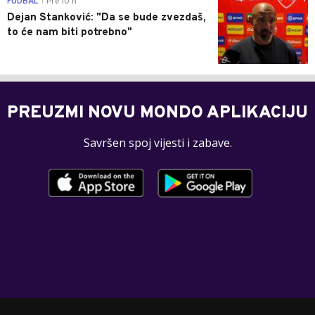
FUDBAL
Pre 10 h
|
Dejan Stanković: "Da se bude zvezdaš,
to će nam biti potrebno"
PREUZMI NOVU MONDO APLIKACIJU
Savršen spoj vijesti i zabave.