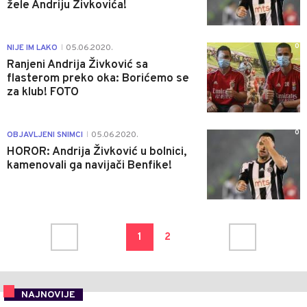
žele Andriju Živkovića!
0
NIJE IM LAKO
05.06.2020.
|
Ranjeni Andrija Živković sa
flasterom preko oka: Borićemo se
za klub! FOTO
0
OBJAVLJENI SNIMCI
05.06.2020.
|
HOROR: Andrija Živković u bolnici,
kamenovali ga navijači Benfike!
1
2
NAJNOVIJE