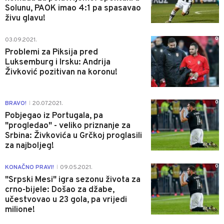
Solunu, PAOK imao 4:1 pa spasavao
živu glavu!
0
03.09.2021.
Problemi za Piksija pred
Luksemburg i Irsku: Andrija
Živković pozitivan na koronu!
0
BRAVO!
20.07.2021.
|
Pobjegao iz Portugala, pa
"progledao" - veliko priznanje za
Srbina: Živkovića u Grčkoj proglasili
za najboljeg!
0
KONAČNO PRAVI!
09.05.2021.
|
"Srpski Mesi" igra sezonu života za
crno-bijele: Došao za džabe,
učestvovao u 23 gola, pa vrijedi
milione!