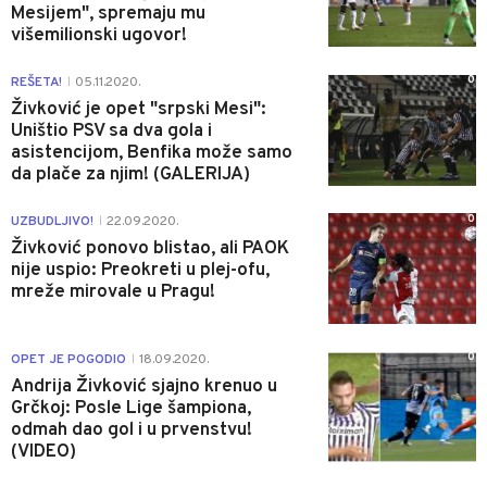
Mesijem", spremaju mu
višemilionski ugovor!
0
REŠETA!
05.11.2020.
|
Živković je opet "srpski Mesi":
Uništio PSV sa dva gola i
asistencijom, Benfika može samo
da plače za njim! (GALERIJA)
0
UZBUDLJIVO!
22.09.2020.
|
Živković ponovo blistao, ali PAOK
nije uspio: Preokreti u plej-ofu,
mreže mirovale u Pragu!
0
OPET JE POGODIO
18.09.2020.
|
Andrija Živković sjajno krenuo u
Grčkoj: Posle Lige šampiona,
odmah dao gol i u prvenstvu!
(VIDEO)