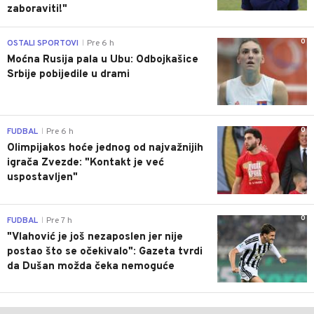
zaboraviti!"
0
OSTALI SPORTOVI
Pre 6 h
|
Moćna Rusija pala u Ubu: Odbojkašice
Srbije pobijedile u drami
0
FUDBAL
Pre 6 h
|
Olimpijakos hoće jednog od najvažnijih
igrača Zvezde: "Kontakt je već
uspostavljen"
0
FUDBAL
Pre 7 h
|
"Vlahović je još nezaposlen jer nije
postao što se očekivalo": Gazeta tvrdi
da Dušan možda čeka nemoguće