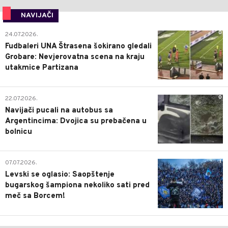
NAVIJAČI
0
24.07.2026.
Fudbaleri UNA Štrasena šokirano gledali
Grobare: Nevjerovatna scena na kraju
utakmice Partizana
0
22.07.2026.
Navijači pucali na autobus sa
Argentincima: Dvojica su prebačena u
bolnicu
1
07.07.2026.
Levski se oglasio: Saopštenje
bugarskog šampiona nekoliko sati pred
meč sa Borcem!