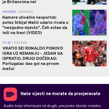
je Britancima ne!
0
UHVAĆEN
23.09.2021.
|
Kamere uhvatile nesportski
potez Srbija! Matić udario rivala u
"nezgodno mjesto", Čeh ostao da
leži na travi (VIDEO)
0
TU JE!
11.09.2021.
|
VRATIO SE! RONALDO PONOVO
IGRA UZ NEMANJU - JEDAN GA
ISPRATIO, DRUGI DOČEKAO:
Portugalac dao gol na prvom
meču!
Naše vijesti ne morate da provjeravate
Budite bolje informisani od drugih, preuzmite Mondo mobilnu