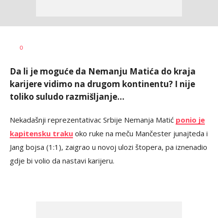
Bojan
AUTOR
0
Jakovljević
Da li je moguće da Nemanju Matića do kraja
karijere vidimo na drugom kontinentu? I nije
toliko suludo razmišljanje...
Nekadašnji reprezentativac Srbije Nemanja Matić
ponio je
kapitensku traku
oko ruke na meču Mančester junajteda i
Jang bojsa (1:1), zaigrao u novoj ulozi štopera, pa iznenadio
gdje bi volio da nastavi karijeru.