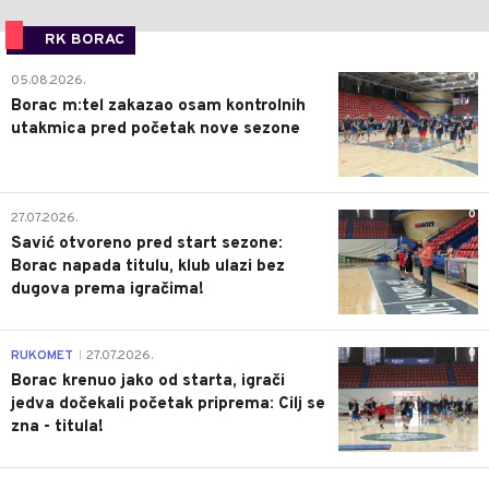
RK BORAC
0
05.08.2026.
Borac m:tel zakazao osam kontrolnih
utakmica pred početak nove sezone
0
27.07.2026.
Savić otvoreno pred start sezone:
Borac napada titulu, klub ulazi bez
dugova prema igračima!
0
RUKOMET
27.07.2026.
|
Borac krenuo jako od starta, igrači
jedva dočekali početak priprema: Cilj se
zna - titula!