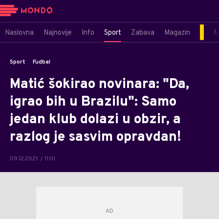
Naslovna
Najnovije
Info
Sport
Zabava
Magazin
M
Sport
Fudbal
Matić šokirao novinara: "Da,
igrao bih u Brazilu": Samo
jedan klub dolazi u obzir, a
razlog je sasvim opravdan!
09.12.2021. / 11:01