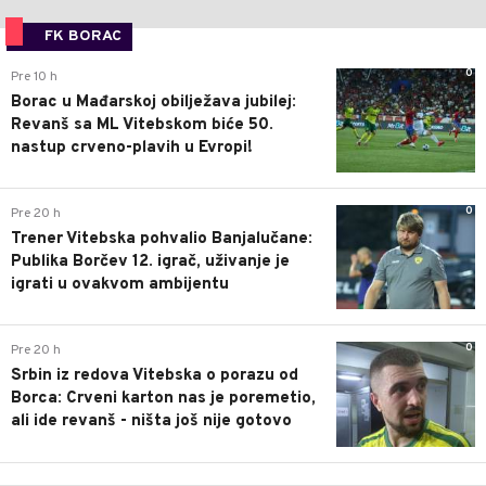
FK BORAC
0
Pre 10 h
Borac u Mađarskoj obilježava jubilej:
Revanš sa ML Vitebskom biće 50.
nastup crveno-plavih u Evropi!
0
Pre 20 h
Trener Vitebska pohvalio Banjalučane:
Publika Borčev 12. igrač, uživanje je
igrati u ovakvom ambijentu
0
Pre 20 h
Srbin iz redova Vitebska o porazu od
Borca: Crveni karton nas je poremetio,
ali ide revanš - ništa još nije gotovo