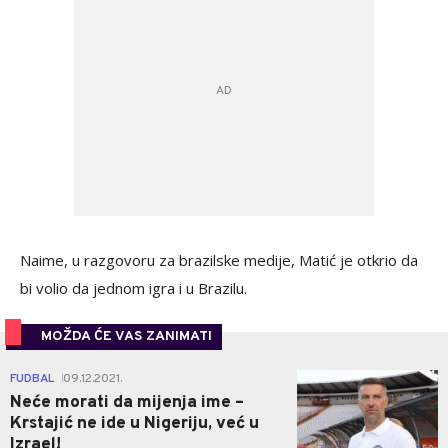
Naime, u razgovoru za brazilske medije, Matić je otkrio da
bi volio da jednom igra i u Brazilu.
MOŽDA ĆE VAS ZANIMATI
1
FUDBAL
09.12.2021.
|
Neće morati da mijenja ime –
Krstajić ne ide u Nigeriju, već u
Izrael!