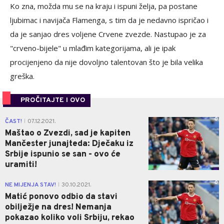
Ko zna, možda mu se na kraju i ispuni želja, pa postane
ljubimac i navijača Flamenga, s tim da je nedavno ispričao i
da je sanjao dres voljene Crvene zvezde. Nastupao je za
"crveno-bijele" u mlađim kategorijama, ali je ipak
procijenjeno da nije dovoljno talentovan što je bila velika
greška.
PROČITAJTE I OVO
0
ČAST!
07.12.2021.
|
Maštao o Zvezdi, sad je kapiten
Mančester junajteda: Dječaku iz
Srbije ispunio se san - ovo će
uramiti!
0
NE MIJENJA STAV!
30.10.2021.
|
Matić ponovo odbio da stavi
obilježje na dres! Nemanja
pokazao koliko voli Srbiju, rekao