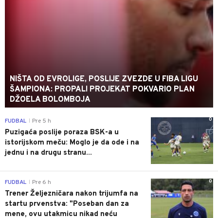
NIŠTA OD EVROLIGE, POSLIJE ZVEZDE U FIBA LIGU
ŠAMPIONA: PROPALI PROJEKAT POKVARIO PLAN
DŽOELA BOLOMBOJA
0
FUDBAL
Pre 5 h
|
Puzigaća poslije poraza BSK-a u
istorijskom meču: Moglo je da ode i na
jednu i na drugu stranu...
0
FUDBAL
Pre 6 h
|
Trener Željezničara nakon trijumfa na
startu prvenstva: "Poseban dan za
mene, ovu utakmicu nikad neću