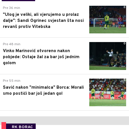
0
Pre 36 min
"Ulog je veliki, ali vjerujemo u prolaz
dalje": Sandi Ogrinec svjestan šta nosi
revanš protiv Vitebska
0
Pre 48 min
Vinko Marinović otvoreno nakon
pobjede: Ostaje žal za bar još jednim
golom
0
Pre 55 min
Savić nakon "minimalca" Borca: Morali
smo postići bar još jedan gol
RK BORAC