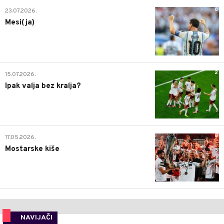
0
23.07.2026.
Mesi(ja)
2
15.07.2026.
Ipak valja bez kralja?
0
17.05.2026.
Mostarske kiše
NAVIJAČI