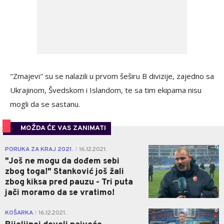
"Zmajevi" su se nalazili u prvom šeširu B divizije, zajedno sa
Ukrajinom, Švedskom i Islandom, te sa tim ekipama nisu
mogli da se sastanu.
MOŽDA ĆE VAS ZANIMATI
0
PORUKA ZA KRAJ 2021.
16.12.2021.
|
"Još ne mogu da dođem sebi
zbog toga!" Stanković još žali
zbog kiksa pred pauzu - Tri puta
jači moramo da se vratimo!
0
KOŠARKA
16.12.2021.
|