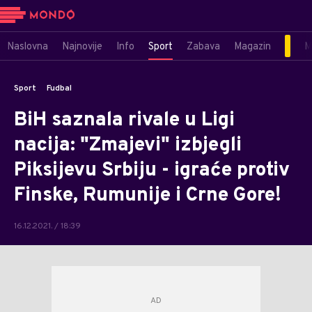
Naslovna
Najnovije
Info
Sport
Zabava
Magazin
M
Sport
Fudbal
BiH saznala rivale u Ligi
nacija: "Zmajevi" izbjegli
Piksijevu Srbiju - igraće protiv
Finske, Rumunije i Crne Gore!
16.12.2021. / 18:39