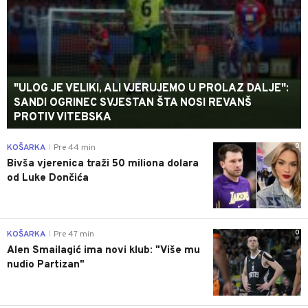
"ULOG JE VELIKI, ALI VJERUJEMO U PROLAZ DALJE":
SANDI OGRINEC SVJESTAN ŠTA NOSI REVANŠ
PROTIV VITEBSKA
0
KOŠARKA
Pre 44 min
|
Bivša vjerenica traži 50 miliona dolara
od Luke Dončića
0
KOŠARKA
Pre 47 min
|
Alen Smailagić ima novi klub: "Više mu
nudio Partizan"