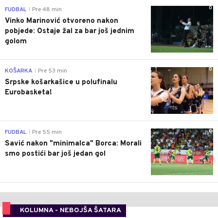
0
FUDBAL
Pre 48 min
|
Vinko Marinović otvoreno nakon
pobjede: Ostaje žal za bar još jednim
golom
0
KOŠARKA
Pre 53 min
|
Srpske košarkašice u polufinalu
Eurobasketa!
0
FUDBAL
Pre 55 min
|
Savić nakon "minimalca" Borca: Morali
smo postići bar još jedan gol
KOLUMNA - NEBOJŠA ŠATARA