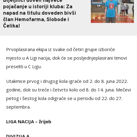
Bijeljinci doveli najveće
pojačanje u istoriji kluba: Za
napad na titulu doveden bivši
član Hemofarma, Slobode i
Čelika!
Prvoplasirana ekipa iz svake od četiri grupe izboriće
mjesto u A Ligi nacija, dok će se posljednjeplasirani timovi
preseliti u C Ligu.
Utakmice prvog i drugog kola igraće od 2. do 8. juna 2022.
godine, dok su treće i četvrto kolo od 8. do 14. juna. Mečevi
petog i šestog kola odigraće se u periodu od 22. do 27.
septembra.
LIGA NACIJA – žrijeb
DIVIZIJA A