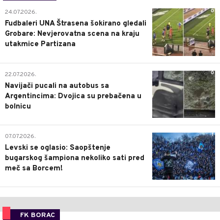
0
24.07.2026.
Fudbaleri UNA Štrasena šokirano gledali
Grobare: Nevjerovatna scena na kraju
utakmice Partizana
0
22.07.2026.
Navijači pucali na autobus sa
Argentincima: Dvojica su prebačena u
bolnicu
1
07.07.2026.
Levski se oglasio: Saopštenje
bugarskog šampiona nekoliko sati pred
meč sa Borcem!
FK BORAC