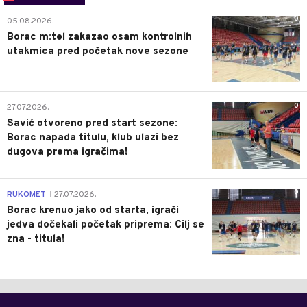
0
05.08.2026.
Borac m:tel zakazao osam kontrolnih
utakmica pred početak nove sezone
0
27.07.2026.
Savić otvoreno pred start sezone:
Borac napada titulu, klub ulazi bez
dugova prema igračima!
0
RUKOMET
27.07.2026.
|
Borac krenuo jako od starta, igrači
jedva dočekali početak priprema: Cilj se
zna - titula!