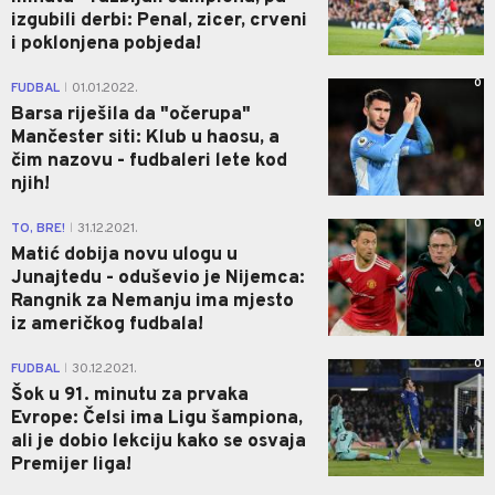
izgubili derbi: Penal, zicer, crveni
i poklonjena pobjeda!
0
FUDBAL
01.01.2022.
|
Barsa riješila da "očerupa"
Mančester siti: Klub u haosu, a
čim nazovu - fudbaleri lete kod
njih!
0
TO, BRE!
31.12.2021.
|
Matić dobija novu ulogu u
Junajtedu - oduševio je Nijemca:
Rangnik za Nemanju ima mjesto
iz američkog fudbala!
0
FUDBAL
30.12.2021.
|
Šok u 91. minutu za prvaka
Evrope: Čelsi ima Ligu šampiona,
ali je dobio lekciju kako se osvaja
Premijer liga!