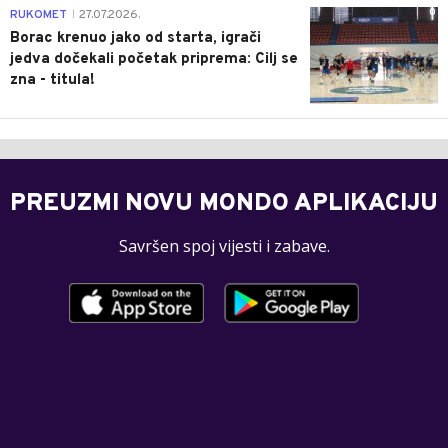
0
RUKOMET
27.07.2026.
|
Borac krenuo jako od starta, igrači
jedva dočekali početak priprema: Cilj se
zna - titula!
PREUZMI NOVU MONDO APLIKACIJU
Savršen spoj vijesti i zabave.