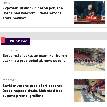
0
Pre 10 h
Zvjezdan Misimović nakon pobjede
Borca nad Veležom: “Nova sezona,
stare navike”
RK BORAC
0
05.08.2026.
Borac m:tel zakazao osam kontrolnih
utakmica pred početak nove sezone
0
27.07.2026.
Savić otvoreno pred start sezone:
Borac napada titulu, klub ulazi bez
dugova prema igračima!