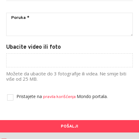
Ubacite video ili foto
Možete da ubacite do 3 fotografije ili videa. Ne smije biti
više od 25 MB.
Pristajete na
Mondo portala.
pravila korišćenja
POŠALJI