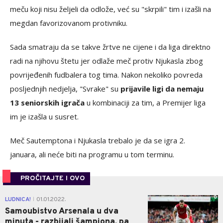
meču koji nisu željeli da odlože, već su "skrpili" tim i izašli na
megdan favorizovanom protivniku.
Sada smatraju da se takve žrtve ne cijene i da liga direktno
radi na njihovu štetu jer odlaže meč protiv Njukasla zbog
povrijeđenih fudbalera tog tima. Nakon nekoliko povreda
posljednjih nedjelja, "Svrake" su
prijavile ligi da nemaju
13 seniorskih igrača
u kombinaciji za tim, a Premijer liga
im je izašla u susret.
Meč Sautemptona i Njukasla trebalo je da se igra 2.
januara, ali neće biti na programu u tom terminu.
PROČITAJTE I OVO
0
LUDNICA!
01.01.2022.
|
Samoubistvo Arsenala u dva
minuta - razbijali šampiona, pa