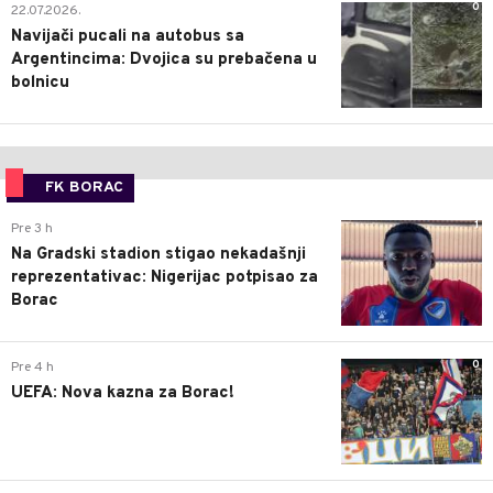
0
22.07.2026.
Navijači pucali na autobus sa
Argentincima: Dvojica su prebačena u
bolnicu
FK BORAC
1
Pre 3 h
Na Gradski stadion stigao nekadašnji
reprezentativac: Nigerijac potpisao za
Borac
0
Pre 4 h
UEFA: Nova kazna za Borac!