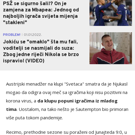
PSŽ se sigurno šali!? On je
zamjena za Mbapea: Jednog od
najboljih igrača svijeta mijenja
"stakleni"
0
PROBLEM!
01.01.2022.
|
Jokiću se "omaklo" šta mu fali,
voditelji se nasmijali do suza:
Zbog jedne riječi Nikola se brzo
ispravio! (VIDEO)
Austrijski menadžer na klupi "Svetaca" smatra da je Njukasl
mogao da odigra ovaj meč sa igračima koji nisu pozitivni na
korona virus, a
da klupu popuni igračima iz mladog
tima
. Uostalom, na tako nešto je Sautempton bio primoran
više puta tokom pandemije.
Recimo, prethodne sezone su poraženi od Junajteda 9:0, u