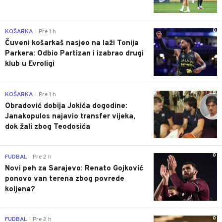
0
KOŠARKA
Pre 1 h
|
Čuveni košarkaš nasjeo na laži Tonija
Parkera: Odbio Partizan i izabrao drugi
klub u Evroligi
0
KOŠARKA
Pre 1 h
|
Obradović dobija Jokića dogodine:
Janakopulos najavio transfer vijeka,
dok žali zbog Teodosića
0
FUDBAL
Pre 2 h
|
Novi peh za Sarajevo: Renato Gojković
ponovo van terena zbog povrede
koljena?
0
FUDBAL
Pre 2 h
|