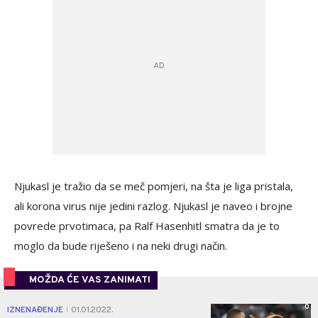
Njukasl je tražio da se meč pomjeri, na šta je liga pristala,
ali korona virus nije jedini razlog. Njukasl je naveo i brojne
povrede prvotimaca, pa Ralf Hasenhitl smatra da je to
moglo da bude riješeno i na neki drugi način.
MOŽDA ĆE VAS ZANIMATI
0
IZNENAĐENJE
01.01.2022.
|