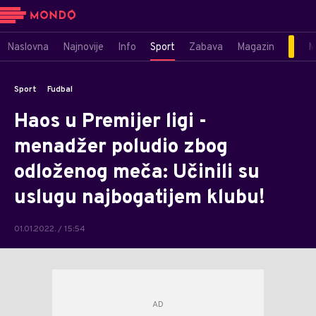
Naslovna
Najnovije
Info
Sport
Zabava
Magazin
M
Sport
Fudbal
Haos u Premijer ligi -
menadžer poludio zbog
odloženog meča: Učinili su
uslugu najbogatijem klubu!
01.01.2022. / 15:54