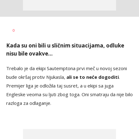
Dragan
AUTOR
0
Šutvić
Kada su oni bili u sličnim situacijama, odluke
nisu bile ovakve...
Trebalo je da ekipi Sautemptona prvi meč u novoj sezoni
bude okršaj protiv Njukasla,
ali se to neće dogoditi
.
Premijer liga je odložila taj susret, a u ekipi sa juga
Engleske veoma su ljuti zbog toga. Oni smatraju da nije bilo
razloga za odlaganje.