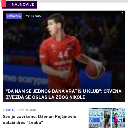
NAJNOVIJE
0
Pre 18 min
KOŠARKA
"DA NAM SE JEDNOG DANA VRATIŠ U KLUB": CRVENA
ZVEZDA SE OGLASILA ZBOG NIKOLE
0
FUDBAL
Pre 36 min
|
Sve je završeno: Dženan Pejčinović
oblači dres "švaba"