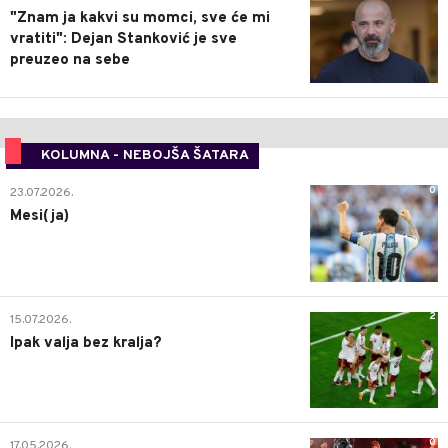
"Znam ja kakvi su momci, sve će mi
vratiti": Dejan Stanković je sve
preuzeo na sebe
KOLUMNA - NEBOJŠA ŠATARA
0
23.07.2026.
Mesi(ja)
2
15.07.2026.
Ipak valja bez kralja?
0
17.05.2026.