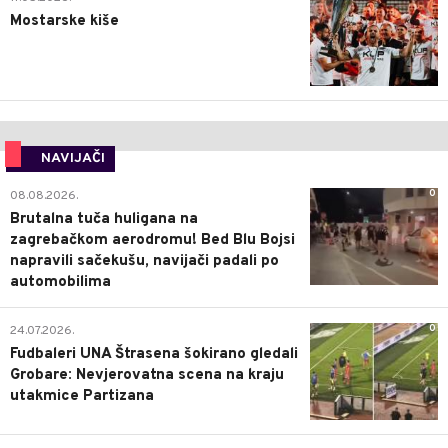
Mostarske kiše
NAVIJAČI
0
08.08.2026.
Brutalna tuča huligana na
zagrebačkom aerodromu! Bed Blu Bojsi
napravili sačekušu, navijači padali po
automobilima
0
24.07.2026.
Fudbaleri UNA Štrasena šokirano gledali
Grobare: Nevjerovatna scena na kraju
utakmice Partizana