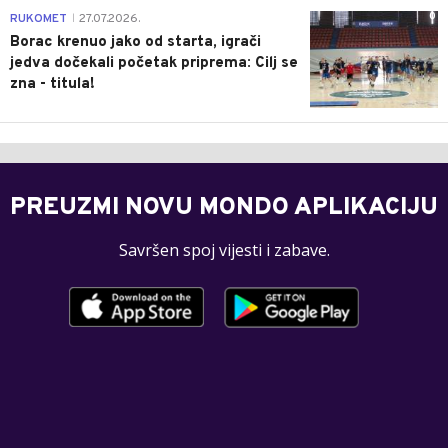
0
RUKOMET
27.07.2026.
|
Borac krenuo jako od starta, igrači
jedva dočekali početak priprema: Cilj se
zna - titula!
PREUZMI NOVU MONDO APLIKACIJU
Savršen spoj vijesti i zabave.