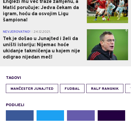
Englezi mu već traže zamjenu, a
Matić poručuje: Jedva čekam da
igram, hoću da osvojim Ligu
šampiona!
0
NEVJEROVATNO!
24.12.2021.
|
Tek je došao u Junajted i želi da
uništi istoriju: Nijemac hoće
ukidanje takmičenja u kojem nije
odigrao nijedan meč!
TAGOVI
MANČESTER JUNAJTED
FUDBAL
RALF RANGNIK
PODIJELI