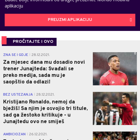
aplikaciju
PREUZMI APLIKACIJU
PROČITAJTE I OVO
0
ZNA SE I GDJE
28.12.2021.
|
Za mjesec dana mu dosadio novi
trener Junajteda: Svađali se
preko medija, sada mu je
saopštio da odlazi!
0
BEZ USTEZANJA
28.12.2021.
|
Kristijano Ronaldo, nemoj da
bježiš! Sa njim je osvojio tri titule,
sad ga žestoko kritikuje - u
Junajtedu ovo ne smiješ
0
AMBICIOZAN
26.12.2021.
|