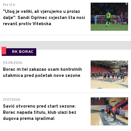
0
Pre 13 h
"Ulog je veliki, ali vjerujemo u prolaz
dalje": Sandi Ogrinec svjestan šta nosi
revanš protiv Vitebska
RK BORAC
0
05.08.2026.
Borac m:tel zakazao osam kontrolnih
utakmica pred početak nove sezone
0
27.07.2026.
Savić otvoreno pred start sezone:
Borac napada titulu, klub ulazi bez
dugova prema igračima!