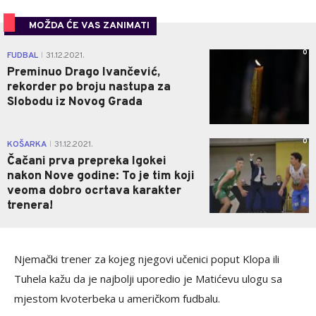
MOŽDA ĆE VAS ZANIMATI
0
FUDBAL
31.12.2021.
|
Preminuo Drago Ivančević,
rekorder po broju nastupa za
Slobodu iz Novog Grada
0
KOŠARKA
31.12.2021.
|
Čačani prva prepreka Igokei
nakon Nove godine: To je tim koji
veoma dobro ocrtava karakter
trenera!
Njemački trener za kojeg njegovi učenici poput Klopa ili
Tuhela kažu da je najbolji uporedio je Matićevu ulogu sa
mjestom kvoterbeka u američkom fudbalu.