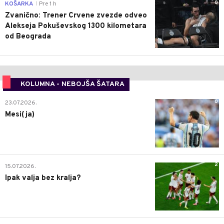
0
KOŠARKA
Pre 1 h
|
Zvanično: Trener Crvene zvezde odveo
Alekseja Pokuševskog 1300 kilometara
od Beograda
KOLUMNA - NEBOJŠA ŠATARA
0
23.07.2026.
Mesi(ja)
2
15.07.2026.
Ipak valja bez kralja?