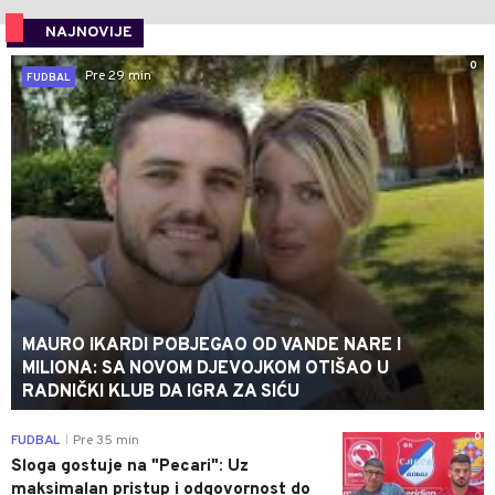
NAJNOVIJE
0
Pre 29 min
FUDBAL
MAURO IKARDI POBJEGAO OD VANDE NARE I
MILIONA: SA NOVOM DJEVOJKOM OTIŠAO U
RADNIČKI KLUB DA IGRA ZA SIĆU
0
FUDBAL
Pre 35 min
|
Sloga gostuje na "Pecari": Uz
maksimalan pristup i odgovornost do