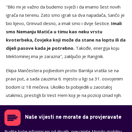
"Bilo mi je važno da budemo svježi i da imamo šest novih
igrača na terenu. Zato smo igrali sa dva napadača, Sančo je
bio lijevo, Grinvud desno, a imali smo i dvije šestice.
Imali
smo Nemanju Matića u timu kao neku vrstu
kvoterbeka, čovjeka koji može da stane na loptu ili da
dijeli pasove kada je potrebno.
Takođe, energija koju
Mektominej ima je zarazna", zaključio je Rangnik.
Ekipa Mančestera pojbedom protiv Barnlija vratila se na
pravi put, a sada zauzima 6. mjesto u ligi sa 31. osvojenim
bodom iz 18 mečeva. Ukoliko bi pobijedili u zaostaloj
utakmici, prestigli bi Vest Hem koji je na poziciji iznad njih.
Naše vijesti ne morate da provjeravate
Budite bolje informisani od drugih, preuzmite Mondo mobilnu