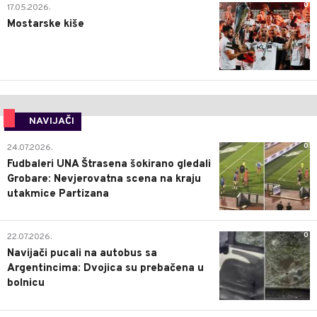
0
17.05.2026.
Mostarske kiše
NAVIJAČI
0
24.07.2026.
Fudbaleri UNA Štrasena šokirano gledali
Grobare: Nevjerovatna scena na kraju
utakmice Partizana
0
22.07.2026.
Navijači pucali na autobus sa
Argentincima: Dvojica su prebačena u
bolnicu