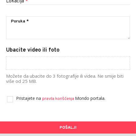
Lokacija
*
Ubacite video ili foto
Možete da ubacite do 3 fotografije ili videa. Ne smije biti
više od 25 MB.
Pristajete na
Mondo portala.
pravila korišćenja
POŠALJI