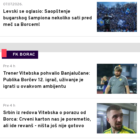
1
07.07.2026.
Levski se oglasio: Saopštenje
bugarskog šampiona nekoliko sati pred
meč sa Borcem!
FK BORAC
0
Pre 4 h
Trener Vitebska pohvalio Banjalučane:
Publika Borčev 12. igrač, uživanje je
igrati u ovakvom ambijentu
0
Pre 4 h
Srbin iz redova Vitebska o porazu od
Borca: Crveni karton nas je poremetio,
ali ide revanš - ništa još nije gotovo