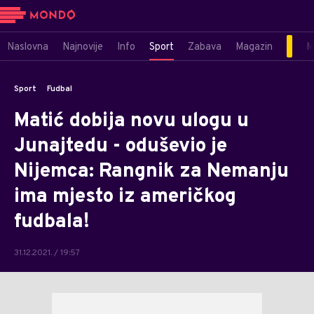
Naslovna
Najnovije
Info
Sport
Zabava
Magazin
M
Sport
Fudbal
Matić dobija novu ulogu u
Junajtedu - oduševio je
Nijemca: Rangnik za Nemanju
ima mjesto iz američkog
fudbala!
31.12.2021. / 19:57