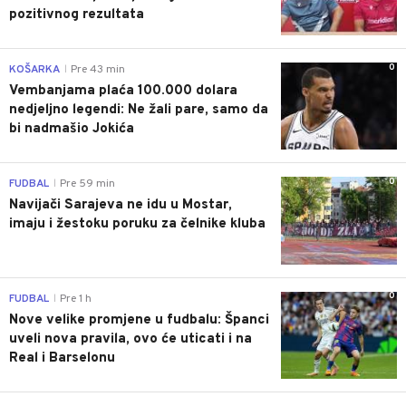
pozitivnog rezultata
0
KOŠARKA
Pre 43 min
|
Vembanjama plaća 100.000 dolara
nedjeljno legendi: Ne žali pare, samo da
bi nadmašio Jokića
0
FUDBAL
Pre 59 min
|
Navijači Sarajeva ne idu u Mostar,
imaju i žestoku poruku za čelnike kluba
0
FUDBAL
Pre 1 h
|
Nove velike promjene u fudbalu: Španci
uveli nova pravila, ovo će uticati i na
Real i Barselonu