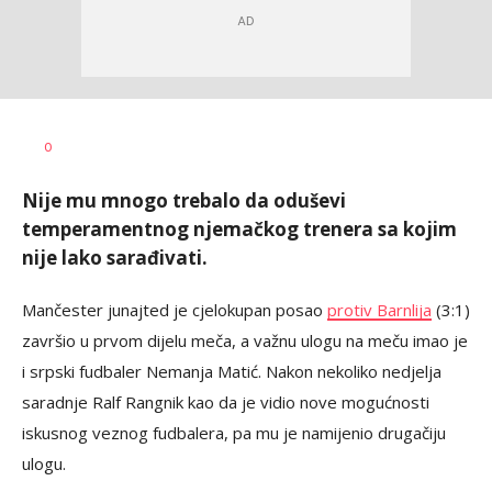
Dragan
AUTOR
0
Šutvić
Nije mu mnogo trebalo da oduševi
temperamentnog njemačkog trenera sa kojim
nije lako sarađivati.
Mančester junajted je cjelokupan posao
protiv Barnlija
(3:1)
završio u prvom dijelu meča, a važnu ulogu na meču imao je
i srpski fudbaler Nemanja Matić. Nakon nekoliko nedjelja
saradnje Ralf Rangnik kao da je vidio nove mogućnosti
iskusnog veznog fudbalera, pa mu je namijenio drugačiju
ulogu.