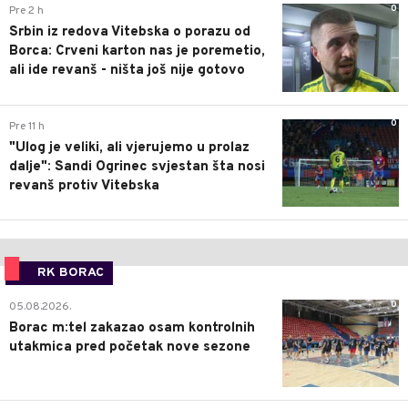
0
Pre 2 h
Srbin iz redova Vitebska o porazu od
Borca: Crveni karton nas je poremetio,
ali ide revanš - ništa još nije gotovo
0
Pre 11 h
"Ulog je veliki, ali vjerujemo u prolaz
dalje": Sandi Ogrinec svjestan šta nosi
revanš protiv Vitebska
RK BORAC
0
05.08.2026.
Borac m:tel zakazao osam kontrolnih
utakmica pred početak nove sezone