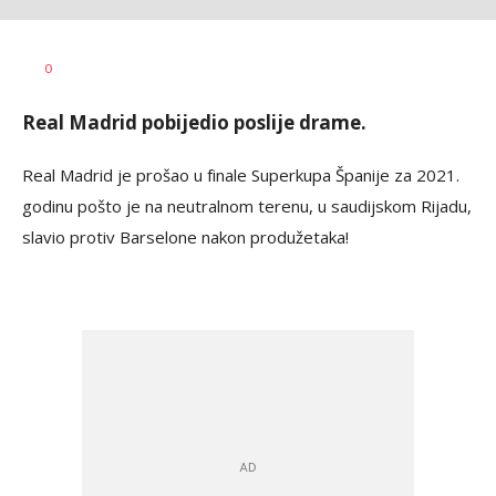
Haris
AUTOR
0
Krhalić
Real Madrid pobijedio poslije drame.
Real Madrid je prošao u finale Superkupa Španije za 2021.
godinu pošto je na neutralnom terenu, u saudijskom Rijadu,
slavio protiv Barselone nakon produžetaka!