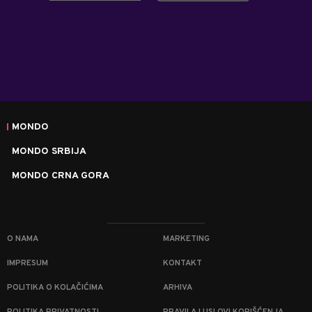
MONDO
MONDO SRBIJA
MONDO CRNA GORA
O NAMA
MARKETING
IMPRESUM
KONTAKT
POLITIKA O KOLAČIĆIMA
ARHIVA
POLITIKA PRIVATNOSTI
PRAVILA I USLOVI KORIŠĆENJA