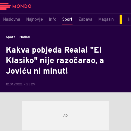
Naslovna
Najnovije
Info
Sport
Zabava
Magazin
M
Sport
Fudbal
Kakva pobjeda Reala! "El
Klasiko" nije razočarao, a
Joviću ni minut!
12.01.2022. / 23:29