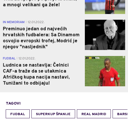
a mnogi velikani ga žele!
0
IN MEMORIAM
12.01.2022.
|
Preminuo jedan od najvećih
hrvatskih fudbalera: Sa Dinamom
osvojio evropski trofej, Modrić je
njegov "nasljednik"
0
FUDBAL
12.01.2022.
|
Ludnica se nastavlja: Čelnici
CAF-a traže da se utakmica
Afričkog kupa nacija nastavi,
Tunižani to odbijaju!
TAGOVI
FUDBAL
SUPERKUP ŠPANIJE
REAL MADRID
BARS