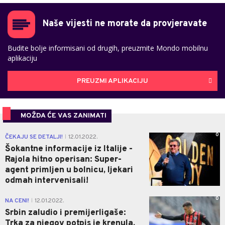
Naše vijesti ne morate da provjeravate
Budite bolje informisani od drugih, preuzmite Mondo mobilnu
aplikaciju
PREUZMI APLIKACIJU
MOŽDA ĆE VAS ZANIMATI
0
ČEKAJU SE DETALJI!
12.01.2022.
|
Šokantne informacije iz Italije -
Rajola hitno operisan: Super-
agent primljen u bolnicu, ljekari
odmah intervenisali!
0
NA CENI!
12.01.2022.
|
Srbin zaludio i premijerligaše:
Trka za njegov potpis je krenula,