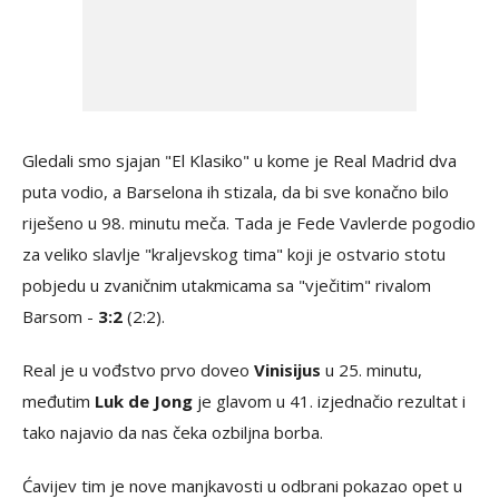
Gledali smo sjajan "El Klasiko" u kome je Real Madrid dva
puta vodio, a Barselona ih stizala, da bi sve konačno bilo
riješeno u 98. minutu meča. Tada je Fede Vavlerde pogodio
za veliko slavlje "kraljevskog tima" koji je ostvario stotu
pobjedu u zvaničnim utakmicama sa "vječitim" rivalom
Barsom -
3:2
(2:2).
Real je u vođstvo prvo doveo
Vinisijus
u 25. minutu,
međutim
Luk de Jong
je glavom u 41. izjednačio rezultat i
tako najavio da nas čeka ozbiljna borba.
Ćavijev tim je nove manjkavosti u odbrani pokazao opet u