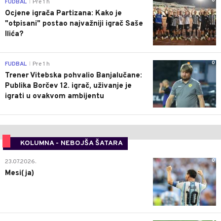
0
FUDBAL
Pre 1 h
|
Ocjene igrača Partizana: Kako je
"otpisani" postao najvažniji igrač Saše
Ilića?
0
FUDBAL
Pre 1 h
|
Trener Vitebska pohvalio Banjalučane:
Publika Borčev 12. igrač, uživanje je
igrati u ovakvom ambijentu
KOLUMNA - NEBOJŠA ŠATARA
0
23.07.2026.
Mesi(ja)