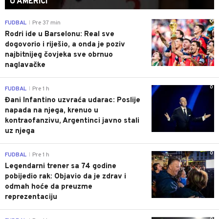
U AMERICI
0
FUDBAL
Pre 37 min
|
Rodri ide u Barselonu: Real sve
dogovorio i riješio, a onda je poziv
najbitnijeg čovjeka sve obrnuo
naglavačke
0
FUDBAL
Pre 1 h
|
Đani Infantino uzvraća udarac: Poslije
napada na njega, krenuo u
kontraofanzivu, Argentinci javno stali
uz njega
0
FUDBAL
Pre 1 h
|
Legendarni trener sa 74 godine
pobijedio rak: Objavio da je zdrav i
odmah hoće da preuzme
reprezentaciju