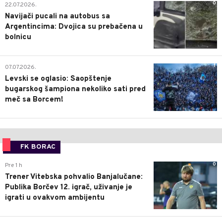
0
22.07.2026.
Navijači pucali na autobus sa
Argentincima: Dvojica su prebačena u
bolnicu
1
07.07.2026.
Levski se oglasio: Saopštenje
bugarskog šampiona nekoliko sati pred
meč sa Borcem!
FK BORAC
0
Pre 1 h
Trener Vitebska pohvalio Banjalučane:
Publika Borčev 12. igrač, uživanje je
igrati u ovakvom ambijentu