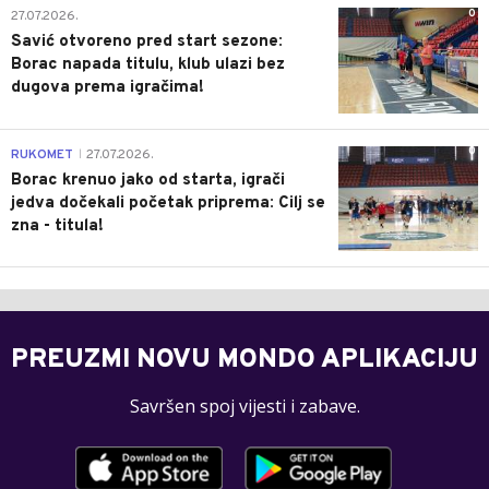
0
27.07.2026.
Savić otvoreno pred start sezone:
Borac napada titulu, klub ulazi bez
dugova prema igračima!
0
RUKOMET
27.07.2026.
|
Borac krenuo jako od starta, igrači
jedva dočekali početak priprema: Cilj se
zna - titula!
PREUZMI NOVU MONDO APLIKACIJU
Savršen spoj vijesti i zabave.