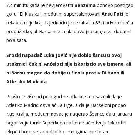
72. minutu kada je nevjerovatni
Benzema
ponovo postigao
gol u "El Klasiku", međutim supertalentovani
Ansu Fati
je
rekao da nije kraj. Izjednačio je rezultat u 83. i odveo meč u
produžetke, ali Barsa nije imala dovoljno snage za dodatnih
pola sata.
Srpski napadač Luka Jović nije dobio šansu u ovoj
utakmici, čak ni Anćeloti nije iskoristio sve izmene, ali
bi šansu mogao da dobije u finalu protiv Bilbaoa ili
Atletiko Madrida.
Prošlo je više od pola godine otkako smo saznali da je
Atletiko Madrid osvajač La Lige, a da je Barseloni pripao
Kup Kralja, međutim novac je natjerao Špance da u januaru
organizuju turnir Superkupa na kome učestvuju čak četiri
ekipe i bore se za pehar koji mnogima nije bitan.