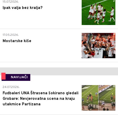
2
15.07.2026.
Ipak valja bez kralja?
0
17.05.2026.
Mostarske kiše
NAVIJAČI
0
24.07.2026.
Fudbaleri UNA Štrasena šokirano gledali
Grobare: Nevjerovatna scena na kraju
utakmice Partizana