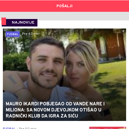
POŠALJI
NAJNOVIJE
0
Pre 43 min
FUDBAL
MAURO IKARDI POBJEGAO OD VANDE NARE I
MILIONA: SA NOVOM DJEVOJKOM OTIŠAO U
RADNIČKI KLUB DA IGRA ZA SIĆU
0
FUDBAL
Pre 50 min
|