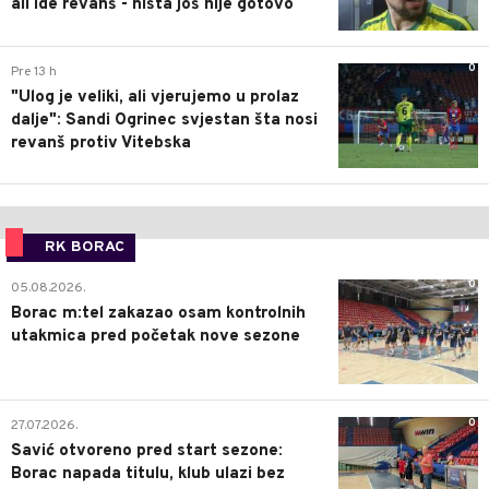
ali ide revanš - ništa još nije gotovo
0
Pre 13 h
"Ulog je veliki, ali vjerujemo u prolaz
dalje": Sandi Ogrinec svjestan šta nosi
revanš protiv Vitebska
RK BORAC
0
05.08.2026.
Borac m:tel zakazao osam kontrolnih
utakmica pred početak nove sezone
0
27.07.2026.
Savić otvoreno pred start sezone:
Borac napada titulu, klub ulazi bez