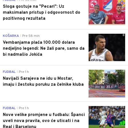
Sloga gostuje na "Pecari": Uz
maksimalan pristup i odgovornost do
pozitivnog rezultata
0
KOŠARKA
Pre 58 min
|
Vembanjama plaća 100.000 dolara
nedjeljno legendi: Ne žali pare, samo da
bi nadmašio Jokića
0
FUDBAL
Pre 1 h
|
Navijači Sarajeva ne idu u Mostar,
imaju i žestoku poruku za čelnike kluba
0
FUDBAL
Pre 1 h
|
Nove velike promjene u fudbalu: Španci
uveli nova pravila, ovo će uticati i na
Real i Barselonu