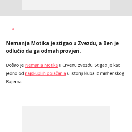
Dragan
AUTOR
0
Šutvić
Nemanja Motika je stigao u Zvezdu, a Ben je
odlučio da ga odmah provjeri.
Došao je
Nemanja Motika
u Crvenu zvezdu. Stigao je kao
jedno od
najskupljih pojačanja
u istoriji kluba iz minhenskog
Bajerna.