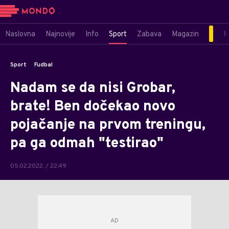
Naslovna
Najnovije
Info
Sport
Zabava
Magazin
M
Sport
Fudbal
Nadam se da nisi Grobar,
brate! Ben dočekao novo
pojačanje na prvom treningu,
pa ga odmah "testirao"
05.02.2022. / 22:49