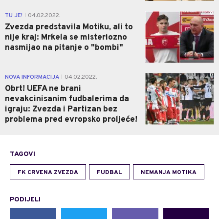
0
TU JE!
04.02.2022.
|
Zvezda predstavila Motiku, ali to
nije kraj: Mrkela se misteriozno
nasmijao na pitanje o "bombi"
0
NOVA INFORMACIJA
04.02.2022.
|
Obrt! UEFA ne brani
nevakcinisanim fudbalerima da
igraju: Zvezda i Partizan bez
problema pred evropsko proljeće!
TAGOVI
FK CRVENA ZVEZDA
FUDBAL
NEMANJA MOTIKA
PODIJELI