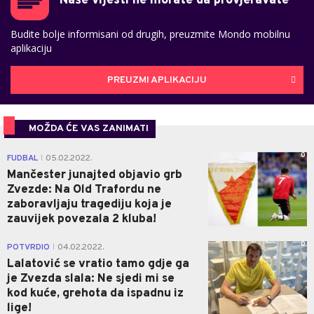
Naše vijesti ne morate da provjeravate
Budite bolje informisani od drugih, preuzmite Mondo mobilnu
aplikaciju
PREUZMI APLIKACIJU
MOŽDA ĆE VAS ZANIMATI
0
FUDBAL
05.02.2022.
|
Mančester junajted objavio grb
Zvezde: Na Old Trafordu ne
zaboravljaju tragediju koja je
zauvijek povezala 2 kluba!
0
POTVRDIO
04.02.2022.
|
Lalatović se vratio tamo gdje ga
je Zvezda slala: Ne sjedi mi se
kod kuće, grehota da ispadnu iz
lige!