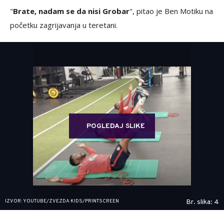
"
Brate, nadam se da nisi Grobar
", pitao je Ben Motiku na
početku zagrijavanja u teretani.
POGLEDAJ SLIKE
IZVOR: YOUTUBE/ZVEZDA KIDS/PRINTSCREEN
Br. slika: 4