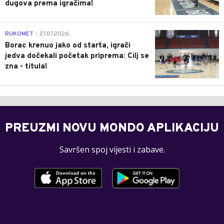
dugova prema igračima!
0
RUKOMET
27.07.2026.
|
Borac krenuo jako od starta, igrači
jedva dočekali početak priprema: Cilj se
zna - titula!
PREUZMI NOVU MONDO APLIKACIJU
Savršen spoj vijesti i zabave.