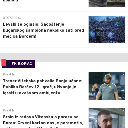
bolnicu
1
07.07.2026.
Levski se oglasio: Saopštenje
bugarskog šampiona nekoliko sati pred
meč sa Borcem!
FK BORAC
0
Pre 4 h
Trener Vitebska pohvalio Banjalučane:
Publika Borčev 12. igrač, uživanje je
igrati u ovakvom ambijentu
0
Pre 4 h
Srbin iz redova Vitebska o porazu od
Borca: Crveni karton nas je poremetio,