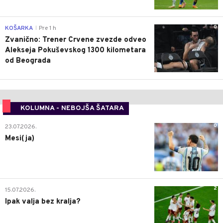
0
KOŠARKA
Pre 1 h
|
Zvanično: Trener Crvene zvezde odveo
Alekseja Pokuševskog 1300 kilometara
od Beograda
KOLUMNA - NEBOJŠA ŠATARA
0
23.07.2026.
Mesi(ja)
2
15.07.2026.
Ipak valja bez kralja?