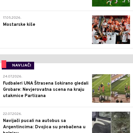
0
17.05.2026.
Mostarske kiše
NAVIJAČI
0
24.07.2026.
Fudbaleri UNA Štrasena šokirano gledali
Grobare: Nevjerovatna scena na kraju
utakmice Partizana
0
22.07.2026.
Navijači pucali na autobus sa
Argentincima: Dvojica su prebačena u