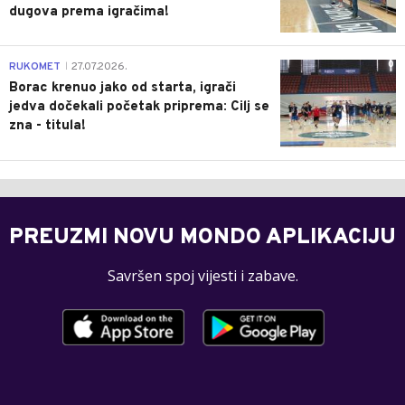
dugova prema igračima!
0
RUKOMET
27.07.2026.
|
Borac krenuo jako od starta, igrači
jedva dočekali početak priprema: Cilj se
zna - titula!
PREUZMI NOVU MONDO APLIKACIJU
Savršen spoj vijesti i zabave.