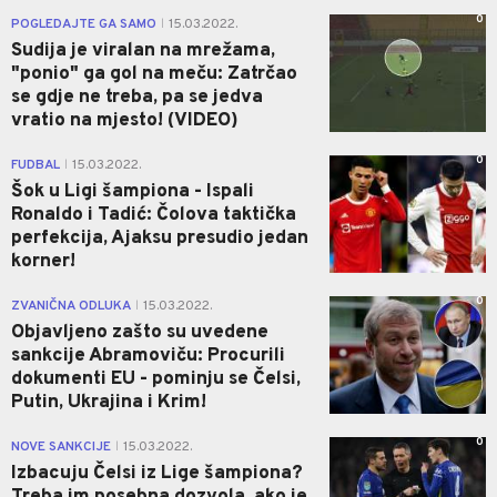
0
POGLEDAJTE GA SAMO
15.03.2022.
|
Sudija je viralan na mrežama,
"ponio" ga gol na meču: Zatrčao
se gdje ne treba, pa se jedva
vratio na mjesto! (VIDEO)
0
FUDBAL
15.03.2022.
|
Šok u Ligi šampiona - Ispali
Ronaldo i Tadić: Čolova taktička
perfekcija, Ajaksu presudio jedan
korner!
0
ZVANIČNA ODLUKA
15.03.2022.
|
Objavljeno zašto su uvedene
sankcije Abramoviču: Procurili
dokumenti EU - pominju se Čelsi,
Putin, Ukrajina i Krim!
0
NOVE SANKCIJE
15.03.2022.
|
Izbacuju Čelsi iz Lige šampiona?