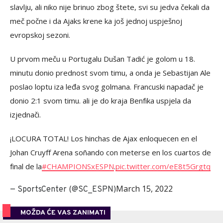
slavlju, ali niko nije brinuo zbog štete, svi su jedva čekali da
meč počne i da Ajaks krene ka još jednoj uspješnoj
evropskoj sezoni.
U prvom meču u Portugalu Dušan Tadić je golom u 18.
minutu donio prednost svom timu, a onda je Sebastijan Ale
poslao loptu iza leđa svog golmana. Francuski napadač je
donio 2:1 svom timu. ali je do kraja Benfika uspjela da
izjednači.
¡LOCURA TOTAL! Los hinchas de Ajax enloquecen en el
Johan Cruyff Arena soñando con meterse en los cuartos de
final de la
#CHAMPIONSxESPN
.
pic.twitter.com/eE8t5Grgtq
March 15, 2022
— SportsCenter (@SC_ESPN)
MOŽDA ĆE VAS ZANIMATI