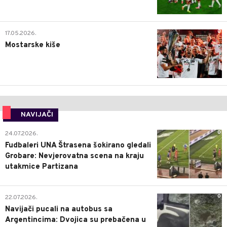
0
17.05.2026.
Mostarske kiše
NAVIJAČI
0
24.07.2026.
Fudbaleri UNA Štrasena šokirano gledali
Grobare: Nevjerovatna scena na kraju
utakmice Partizana
0
22.07.2026.
Navijači pucali na autobus sa
Argentincima: Dvojica su prebačena u