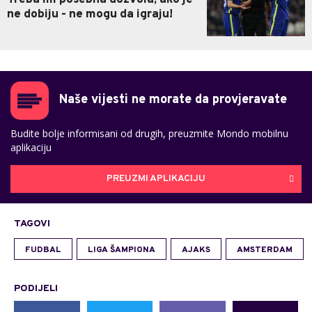
Treba im posebna dozvola, ako je
ne dobiju - ne mogu da igraju!
Naše vijesti ne morate da provjeravate
Budite bolje informisani od drugih, preuzmite Mondo mobilnu
aplikaciju
PREUZMI APLIKACIJU
TAGOVI
FUDBAL
LIGA ŠAMPIONA
AJAKS
AMSTERDAM
PODIJELI