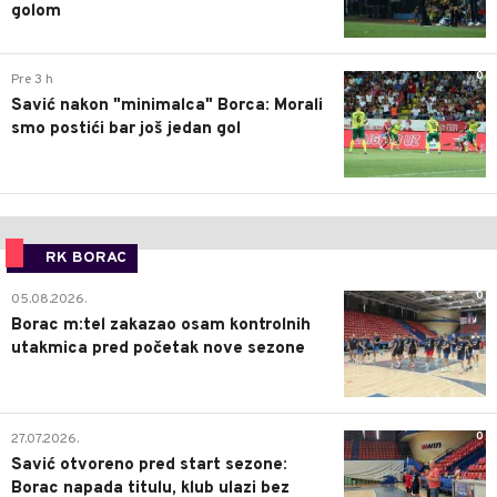
golom
0
Pre 3 h
Savić nakon "minimalca" Borca: Morali
smo postići bar još jedan gol
RK BORAC
0
05.08.2026.
Borac m:tel zakazao osam kontrolnih
utakmica pred početak nove sezone
0
27.07.2026.
Savić otvoreno pred start sezone:
Borac napada titulu, klub ulazi bez