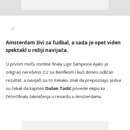
Haris
AUTOR
0
Krhalić
Amsterdam živi za fudbal, a sada je opet viđen
spektakl u režiji navijača.
U prvom meču osmine finala Lige šampiona Ajaks je
odigrao nerešeno 2:2 sa Benfikom i kući doneo odličan
rezultat, a navijači su to itekako znali da prepoznaju. Jedva
su čekali da kapiten
Dušan Tadić
povede ekipu ka
četvrtfinalu takmičenja u revanšu u Amsterdamu