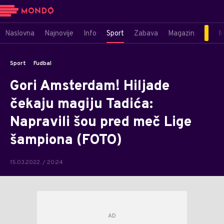
Naslovna
Najnovije
Info
Sport
Zabava
Magazin
M
Sport
Fudbal
Gori Amsterdam! Hiljade
čekaju magiju Tadića:
Napravili šou pred meč Lige
šampiona (FOTO)
15.03.2022. / 20:24