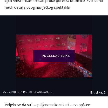
cijeli Amsterdam tresao proke početka utakmice. Evo samo
nekih detalja ovog navijačkog spektakla:
POGLEDAJ SLIKE
IZVOR: TWITTER/PRINTSCREEN/@AJAXLIFE
Br. slika: 8
Vidjelo se da su i zapaljene neke stvari u sveopštem