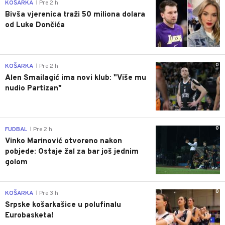
0
KOŠARKA
Pre 2 h
|
Bivša vjerenica traži 50 miliona dolara
od Luke Dončića
0
KOŠARKA
Pre 2 h
|
Alen Smailagić ima novi klub: "Više mu
nudio Partizan"
0
FUDBAL
Pre 2 h
|
Vinko Marinović otvoreno nakon
pobjede: Ostaje žal za bar još jednim
golom
0
KOŠARKA
Pre 3 h
|
Srpske košarkašice u polufinalu
Eurobasketa!