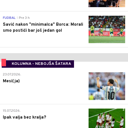
0
FUDBAL
Pre 3 h
|
Savić nakon "minimalca" Borca: Morali
smo postići bar još jedan gol
KOLUMNA - NEBOJŠA ŠATARA
0
23.07.2026.
Mesi(ja)
2
15.07.2026.
Ipak valja bez kralja?