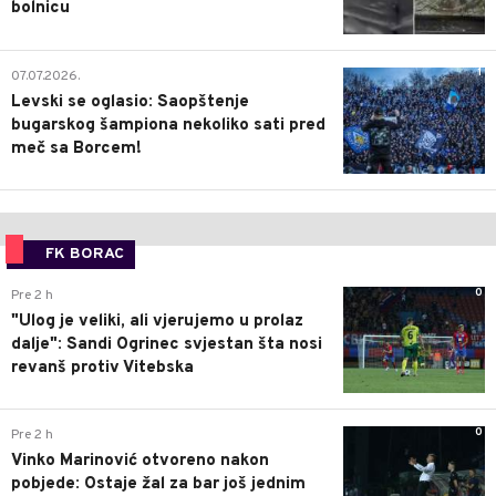
bolnicu
1
07.07.2026.
Levski se oglasio: Saopštenje
bugarskog šampiona nekoliko sati pred
meč sa Borcem!
FK BORAC
0
Pre 2 h
"Ulog je veliki, ali vjerujemo u prolaz
dalje": Sandi Ogrinec svjestan šta nosi
revanš protiv Vitebska
0
Pre 2 h
Vinko Marinović otvoreno nakon
pobjede: Ostaje žal za bar još jednim