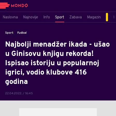
Naslovna
Najnovije
Info
Sport
Zabava
Magazin
M
Sport
Fudbal
Najbolji menadžer ikada - ušao
u Ginisovu knjigu rekorda!
Ispisao istoriju u popularnoj
igrici, vodio klubove 416
godina
22.04.2022. / 16:45