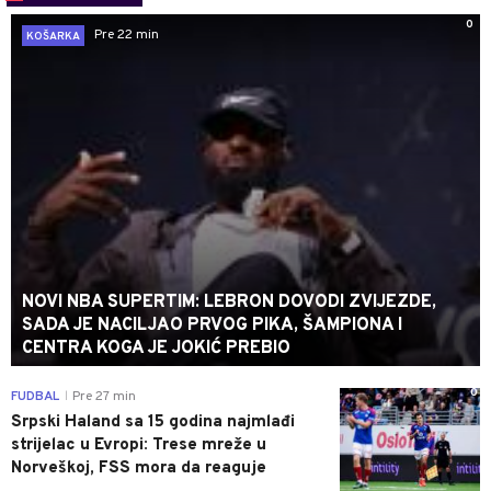
0
Pre 22 min
KOŠARKA
NOVI NBA SUPERTIM: LEBRON DOVODI ZVIJEZDE,
SADA JE NACILJAO PRVOG PIKA, ŠAMPIONA I
CENTRA KOGA JE JOKIĆ PREBIO
0
FUDBAL
Pre 27 min
|
Srpski Haland sa 15 godina najmlađi
strijelac u Evropi: Trese mreže u
Norveškoj, FSS mora da reaguje