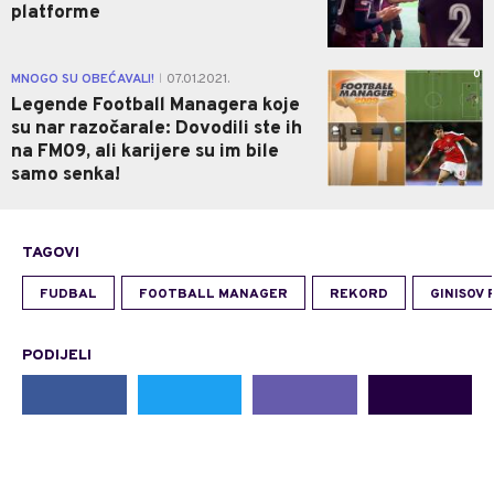
platforme
0
MNOGO SU OBEĆAVALI!
07.01.2021.
|
Legende Football Managera koje
su nar razočarale: Dovodili ste ih
na FM09, ali karijere su im bile
samo senka!
TAGOVI
FUDBAL
FOOTBALL MANAGER
REKORD
GINISOV
PODIJELI