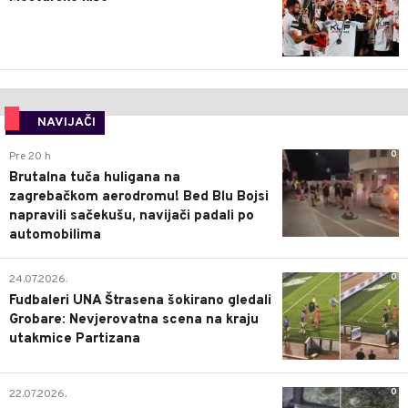
NAVIJAČI
0
Pre 20 h
Brutalna tuča huligana na
zagrebačkom aerodromu! Bed Blu Bojsi
napravili sačekušu, navijači padali po
automobilima
0
24.07.2026.
Fudbaleri UNA Štrasena šokirano gledali
Grobare: Nevjerovatna scena na kraju
utakmice Partizana
0
22.07.2026.