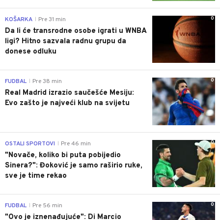
0
KOŠARKA
Pre 31 min
|
Da li će transrodne osobe igrati u WNBA
ligi? Hitno sazvala radnu grupu da
donese odluku
0
FUDBAL
Pre 38 min
|
Real Madrid izrazio saučešće Mesiju:
Evo zašto je najveći klub na svijetu
0
OSTALI SPORTOVI
Pre 46 min
|
"Novače, koliko bi puta pobijedio
Sinera?": Đoković je samo raširio ruke,
sve je time rekao
0
FUDBAL
Pre 56 min
|
"Ovo je iznenađujuće": Di Marcio