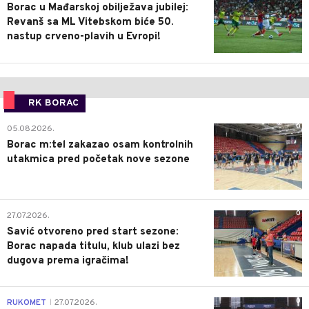
Borac u Mađarskoj obilježava jubilej:
Revanš sa ML Vitebskom biće 50.
nastup crveno-plavih u Evropi!
RK BORAC
0
05.08.2026.
Borac m:tel zakazao osam kontrolnih
utakmica pred početak nove sezone
0
27.07.2026.
Savić otvoreno pred start sezone:
Borac napada titulu, klub ulazi bez
dugova prema igračima!
0
RUKOMET
27.07.2026.
|