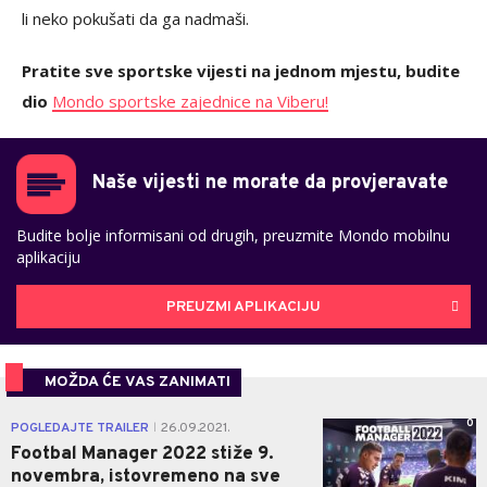
li neko pokušati da ga nadmaši.
Pratite sve sportske vijesti na jednom mjestu, budite
dio
Mondo sportske zajednice na Viberu!
Naše vijesti ne morate da provjeravate
Budite bolje informisani od drugih, preuzmite Mondo mobilnu
aplikaciju
PREUZMI APLIKACIJU
MOŽDA ĆE VAS ZANIMATI
0
POGLEDAJTE TRAILER
26.09.2021.
|
Footbal Manager 2022 stiže 9.
novembra, istovremeno na sve