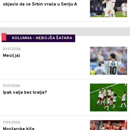
objavio da se Srbin vraća u Seriju A
KOLUMNA - NEBOJŠA ŠATARA
0
23.07.2026.
Mesi(ja)
2
15.07.2026.
Ipak valja bez kralja?
0
17.05.2026.
Mostarske kiše