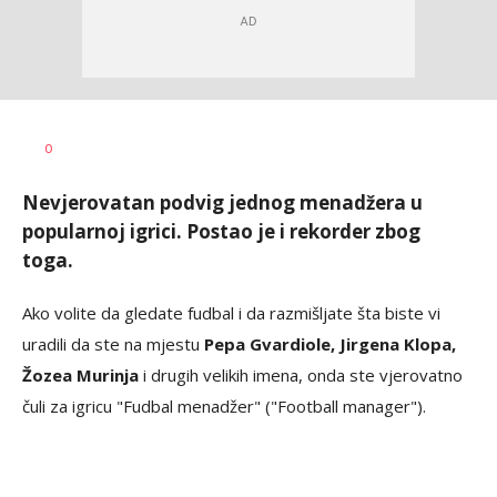
Dragan
AUTOR
0
Šutvić
Nevjerovatan podvig jednog menadžera u
popularnoj igrici. Postao je i rekorder zbog
toga.
Ako volite da gledate fudbal i da razmišljate šta biste vi
uradili da ste na mjestu
Pepa Gvardiole, Jirgena Klopa,
Žozea Murinja
i drugih velikih imena, onda ste vjerovatno
čuli za igricu "Fudbal menadžer" ("Football manager").