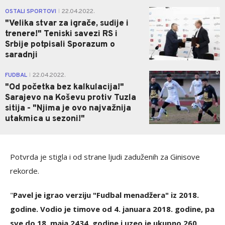
1
OSTALI SPORTOVI
22.04.2022.
|
"Velika stvar za igrače, sudije i
trenere!" Teniski savezi RS i
Srbije potpisali Sporazum o
saradnji
0
FUDBAL
22.04.2022.
|
"Od početka bez kalkulacija!"
Sarajevo na Koševu protiv Tuzla
sitija - "Njima je ovo najvažnija
utakmica u sezoni!"
Potvrda je stigla i od strane ljudi zaduženih za Ginisove
rekorde.
"
Pavel je igrao verziju "Fudbal menadžera" iz 2018.
godine. Vodio je timove od 4. januara 2018. godine, pa
sve do 18. maja 2434. godine i uzeo je ukupno 260