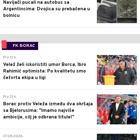
Navijači pucali na autobus sa
Argentincima: Dvojica su prebačena u
bolnicu
FK BORAC
0
Pre 13 h
Velež želi iskoristiti umor Borca, Ibro
Rahimić optimista: Po kvalitetu smo
četvrta ekipa u ligi
0
Pre 21 h
Borac protiv Veleža između dva okršaja
sa Bjelorusima: "Imamo najviše
ambicije, cilj je odbrana titule!"
0
07.08.2026.