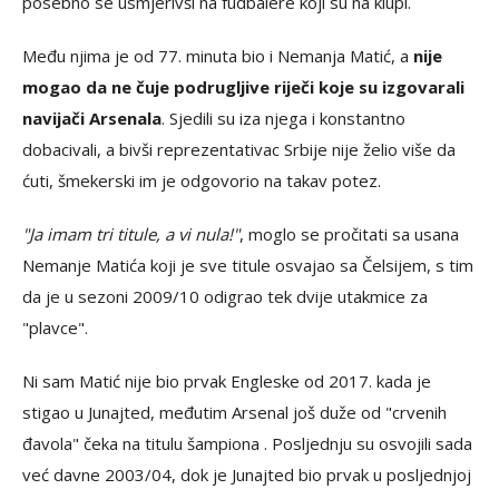
posebno se usmjerivši na fudbalere koji su na klupi.
Među njima je od 77. minuta bio i Nemanja Matić, a
nije
mogao da ne čuje podrugljive riječi koje su izgovarali
navijači Arsenala
. Sjedili su iza njega i konstantno
dobacivali, a bivši reprezentativac Srbije nije želio više da
ćuti, šmekerski im je odgovorio na takav potez.
"Ja imam tri titule, a vi nula!"
, moglo se pročitati sa usana
Nemanje Matića koji je sve titule osvajao sa Čelsijem, s tim
da je u sezoni 2009/10 odigrao tek dvije utakmice za
"plavce".
Ni sam Matić nije bio prvak Engleske od 2017. kada je
stigao u Junajted, međutim Arsenal još duže od "crvenih
đavola" čeka na titulu šampiona . Posljednju su osvojili sada
već davne 2003/04, dok je Junajted bio prvak u posljednjoj