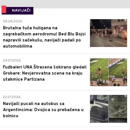
NAVIJAČI
0
08.08.2026.
Brutalna tuča huligana na
zagrebačkom aerodromu! Bed Blu Bojsi
napravili sačekušu, navijači padali po
automobilima
0
24.07.2026.
Fudbaleri UNA Štrasena šokirano gledali
Grobare: Nevjerovatna scena na kraju
utakmice Partizana
0
22.07.2026.
Navijači pucali na autobus sa
Argentincima: Dvojica su prebačena u
bolnicu