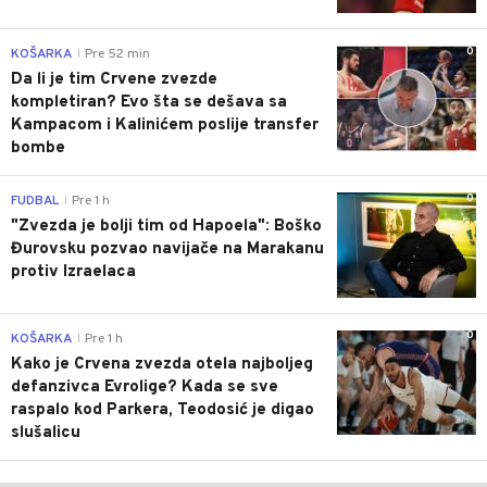
0
KOŠARKA
Pre 52 min
|
Da li je tim Crvene zvezde
kompletiran? Evo šta se dešava sa
Kampacom i Kalinićem poslije transfer
bombe
0
FUDBAL
Pre 1 h
|
"Zvezda je bolji tim od Hapoela": Boško
Đurovsku pozvao navijače na Marakanu
protiv Izraelaca
0
KOŠARKA
Pre 1 h
|
Kako je Crvena zvezda otela najboljeg
defanzivca Evrolige? Kada se sve
raspalo kod Parkera, Teodosić je digao
slušalicu