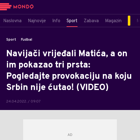
Naslovna
Najnovije
Info
Sport
Zabava
Magazin
M
Sport
Fudbal
Navijači vrijeđali Matića, a on
im pokazao tri prsta:
Pogledajte provokaciju na koju
Srbin nije ćutao! (VIDEO)
24.04.2022. / 09:07