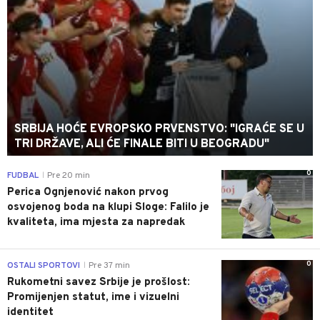
SRBIJA HOĆE EVROPSKO PRVENSTVO: "IGRAĆE SE U
TRI DRŽAVE, ALI ĆE FINALE BITI U BEOGRADU"
0
FUDBAL
Pre 20 min
|
Perica Ognjenović nakon prvog
osvojenog boda na klupi Sloge: Falilo je
kvaliteta, ima mjesta za napredak
0
OSTALI SPORTOVI
Pre 37 min
|
Rukometni savez Srbije je prošlost:
Promijenjen statut, ime i vizuelni
identitet