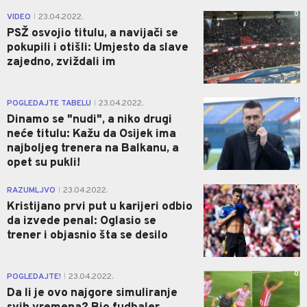
0
VIDEO
23.04.2022.
|
PSŽ osvojio titulu, a navijači se
pokupili i otišli: Umjesto da slave
zajedno, zviždali im
0
POGLEDAJTE TABELU
23.04.2022.
|
Dinamo se "nudi", a niko drugi
neće titulu: Kažu da Osijek ima
najboljeg trenera na Balkanu, a
opet su pukli!
0
RAZUMLJVO
23.04.2022.
|
Kristijano prvi put u karijeri odbio
da izvede penal: Oglasio se
trener i objasnio šta se desilo
0
POGLEDAJTE!
23.04.2022.
|
Da li je ovo najgore simuliranje