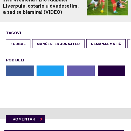
svih vremena? Bio fudbaler
Liverpula, ostario u dvadesetim,
a sad se blamira! (VIDEO)
TAGOVI
FUDBAL
MANČESTER JUNAJTED
NEMANJA MATIĆ
PODIJELI
KOMENTARI
0