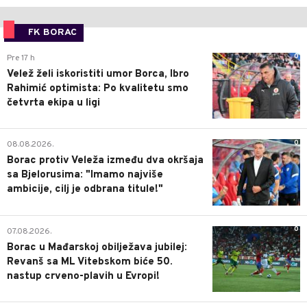
FK BORAC
0
Pre 17 h
Velež želi iskoristiti umor Borca, Ibro
Rahimić optimista: Po kvalitetu smo
četvrta ekipa u ligi
0
08.08.2026.
Borac protiv Veleža između dva okršaja
sa Bjelorusima: "Imamo najviše
ambicije, cilj je odbrana titule!"
0
07.08.2026.
Borac u Mađarskoj obilježava jubilej:
Revanš sa ML Vitebskom biće 50.
nastup crveno-plavih u Evropi!