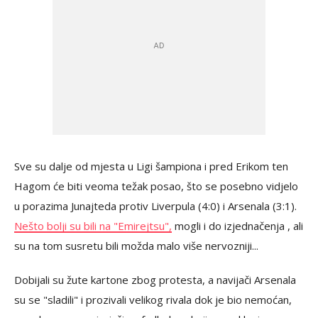
Sve su dalje od mjesta u Ligi šampiona i pred Erikom ten
Hagom će biti veoma težak posao, što se posebno vidjelo
u porazima Junajteda protiv Liverpula (4:0) i Arsenala (3:1).
Nešto bolji su bili na "Emirejtsu",
mogli i do izjednačenja , ali
su na tom susretu bili možda malo više nervozniji...
Dobijali su žute kartone zbog protesta, a navijači Arsenala
su se "sladili" i prozivali velikog rivala dok je bio nemoćan,