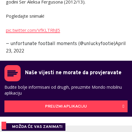
godini Ser Aleksa Fergusona (2012/13).
Pogledajte snimak!
pic.twitter.com/VfKLTRhJl5
April
— unfortunate football moments (@unluckyfootie)
23, 2022
Naše vijesti ne morate da provjeravate
Budite bolje informisani od drugih, preuzmite Mondo mobilnu
aplikaciju
PREUZMI APLIKACIJU
MOŽDA ĆE VAS ZANIMATI