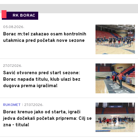
RK BORAC
0
05.08.2026.
Borac m:tel zakazao osam kontrolnih
utakmica pred početak nove sezone
0
27.07.2026.
Savić otvoreno pred start sezone:
Borac napada titulu, klub ulazi bez
dugova prema igračima!
0
RUKOMET
27.07.2026.
|
Borac krenuo jako od starta, igrači
jedva dočekali početak priprema: Cilj se
zna - titula!