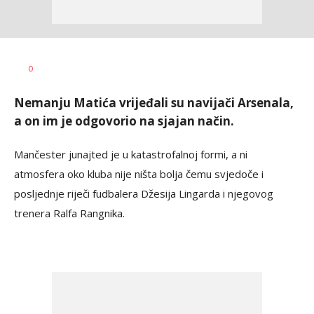
Haris
AUTOR
0
Krhalić
Nemanju Matića vrijeđali su navijači Arsenala,
a on im je odgovorio na sjajan način.
Mančester junajted je u katastrofalnoj formi, a ni
atmosfera oko kluba nije ništa bolja čemu svjedoče i
posljednje riječi fudbalera Džesija Lingarda i njegovog
trenera Ralfa Rangnika.