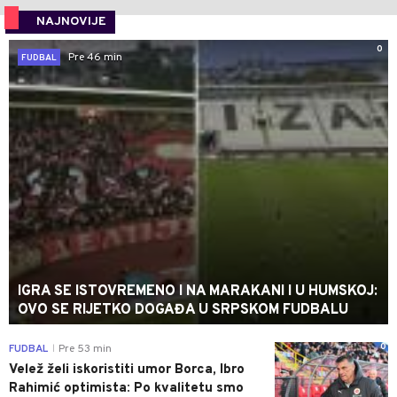
NAJNOVIJE
0
Pre 46 min
FUDBAL
IGRA SE ISTOVREMENO I NA MARAKANI I U HUMSKOJ:
OVO SE RIJETKO DOGAĐA U SRPSKOM FUDBALU
0
FUDBAL
Pre 53 min
|
Velež želi iskoristiti umor Borca, Ibro
Rahimić optimista: Po kvalitetu smo