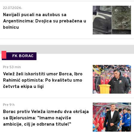
0
22.07.2026.
Navijači pucali na autobus sa
Argentincima: Dvojica su prebačena u
bolnicu
FK BORAC
0
Pre 53 min
Velež želi iskoristiti umor Borca, Ibro
Rahimić optimista: Po kvalitetu smo
četvrta ekipa u ligi
0
Pre 9 h
Borac protiv Veleža između dva okršaja
sa Bjelorusima: "Imamo najviše
ambicije, cilj je odbrana titule!"