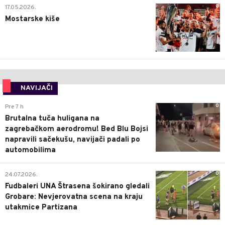
0
17.05.2026.
Mostarske kiše
NAVIJAČI
0
Pre 7 h
Brutalna tuča huligana na
zagrebačkom aerodromu! Bed Blu Bojsi
napravili sačekušu, navijači padali po
automobilima
0
24.07.2026.
Fudbaleri UNA Štrasena šokirano gledali
Grobare: Nevjerovatna scena na kraju
utakmice Partizana