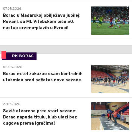
0
07.08.2026.
Borac u Mađarskoj obilježava jubilej:
Revanš sa ML Vitebskom biće 50.
nastup crveno-plavih u Evropi!
RK BORAC
0
05.08.2026.
Borac m:tel zakazao osam kontrolnih
utakmica pred početak nove sezone
0
27.07.2026.
Savić otvoreno pred start sezone:
Borac napada titulu, klub ulazi bez
dugova prema igračima!