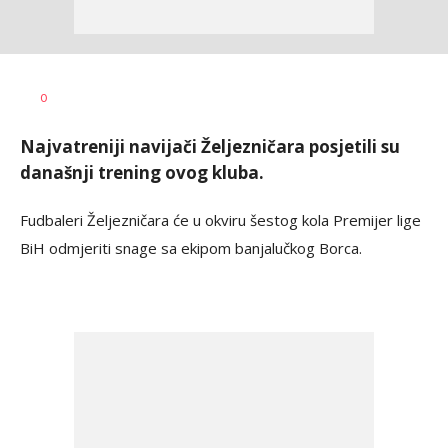
Haris
AUTOR
0
Krhalić
Najvatreniji navijači Željezničara posjetili su
današnji trening ovog kluba.
Fudbaleri Željezničara će u okviru šestog kola Premijer lige
BiH odmjeriti snage sa ekipom banjalučkog Borca.