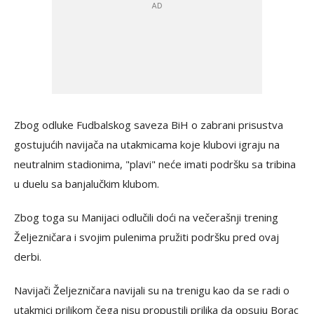
Zbog odluke Fudbalskog saveza BiH o zabrani prisustva
gostujućih navijača na utakmicama koje klubovi igraju na
neutralnim stadionima, "plavi" neće imati podršku sa tribina
u duelu sa banjalučkim klubom.
Zbog toga su Manijaci odlučili doći na večerašnji trening
Željezničara i svojim pulenima pružiti podršku pred ovaj
derbi.
Navijači Željezničara navijali su na trenigu kao da se radi o
utakmici prilikom čega nisu propustili prilika da opsuju Borac