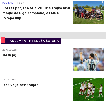
0
FUDBAL
Pre 2 h
|
Poraz i pobjeda SFK 2000: Sarajke nisu
mogle do Lige šampiona, ali idu u
Evropa kup
KOLUMNA - NEBOJŠA ŠATARA
0
23.07.2026.
Mesi(ja)
2
15.07.2026.
Ipak valja bez kralja?