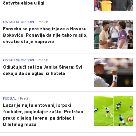
četvrta ekipa u ligi
0
OSTALI SPORTOVI
Pre 1 h
|
Fonseka se pere zbog izjave o Novaku
Đokoviću: Ponavlja da nije tako mislio,
shvatio šta je napravio
0
OSTALI SPORTOVI
Pre 1 h
|
Odlučujući sati za Janika Sinera: Svi
čekaju da se oglasi iz hotela
0
FUDBAL
Pre 2 h
|
Lazar je najtalentovaniji srpski
fudbaler, pogledajte zašto: Pretrčao
preko cijelog terena, pa driblao i
Diletinog muža