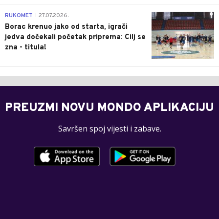
0
RUKOMET
27.07.2026.
|
Borac krenuo jako od starta, igrači
jedva dočekali početak priprema: Cilj se
zna - titula!
PREUZMI NOVU MONDO APLIKACIJU
Savršen spoj vijesti i zabave.