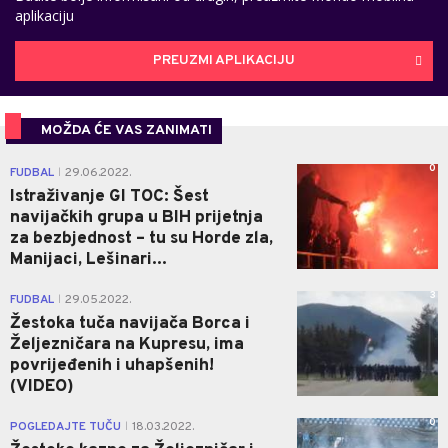
aplikaciju
PREUZMI APLIKACIJU
MOŽDA ĆE VAS ZANIMATI
0
FUDBAL
29.06.2022.
|
Istraživanje GI TOC: Šest
navijačkih grupa u BIH prijetnja
za bezbjednost – tu su Horde zla,
Manijaci, Lešinari...
3
FUDBAL
29.05.2022.
|
Žestoka tuča navijača Borca i
Željezničara na Kupresu, ima
povrijeđenih i uhapšenih!
(VIDEO)
0
POGLEDAJTE TUČU
18.03.2022.
|