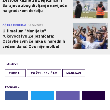
Žestoke kazne za Željezničar i
Sarajevo zbog divljanja navijača
na gradskom derbiju
0
OŠTRA PORUKA!
14.06.2021.
|
Ultimatum "Manijaka"
rukovodstvu Željezničara:
Ostavke svih čelnika u narednih
sedam dana! Ovo nije molba!
TAGOVI
FUDBAL
FK ŽELJEZNIČAR
MANIJACI
PODIJELI