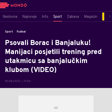
Naslovna
Najnovije
Info
Sport
Zabava
Magazin
M
Sport
Fudbal
Psovali Borac i Banjaluku!
Manijaci posjetili trening pred
utakmicu sa banjalučkim
klubom (VIDEO)
18.08.2022. / 17:54